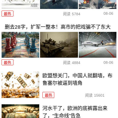
08-06
最热
阅读
5784
删去28字，扩军一整本！高市的把戏骗不了东大
08-06
最热
阅读
4884
欧盟想关门，中国人就翻墙，布
鲁塞尔被逼到墙角
最热
阅读
15601
河水干了，欧洲的底裤露出来
了，“生命线”告急