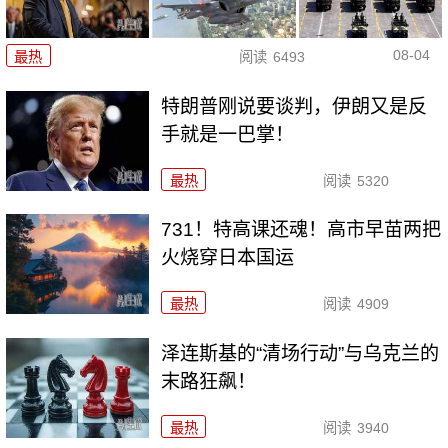
08-04
最热
阅读
6493
特朗普刚说要谈判，伊朗又是反
手就是一巴掌！
最热
阅读
5320
731！特高课还魂！高市早苗两把
火烧穿日本国运
最热
阅读
4909
泽连斯基的“清场行动”与乌克兰的
末路狂飙！
最热
阅读
3940