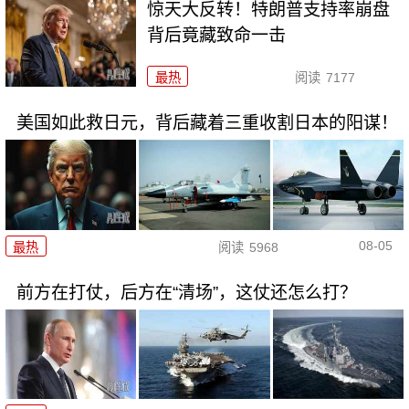
惊天大反转！特朗普支持率崩盘
背后竟藏致命一击
最热
阅读
7177
美国如此救日元，背后藏着三重收割日本的阳谋！
08-05
最热
阅读
5968
前方在打仗，后方在“清场”，这仗还怎么打？