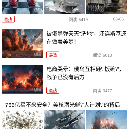
08-06
最热
阅读
5419
被俄导弹天天“洗地”，泽连斯基还
在做着美梦！
最热
阅读
5013
电商哭晕：俄乌互相砸\"饭碗\"，
战争已没有后方
最热
阅读
3477
766亿买不来安全？美核潜光鲜\"大计划\"的背后