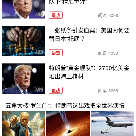
队下“精准毒计”
最热
阅读
5096
一张纸条引发血案：美国为何要
替日本“托底”？
最热
阅读
4898
特朗普“黄金舰队”：2750亿美金
堆出海上棺材
最热
阅读
3688
五角大楼“罗生门”：特朗普这出戏把全世界演懵