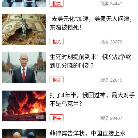
相关
阅读
24447
“去美元化”加速，美债无人问津，
东瀛被锁死！
相关
阅读
23276
生死时刻提前到来！俄乌战争终
到见分晓的时刻？
相关
阅读
22649
打了4年半，俄回过神，最大对手
不是乌克兰？
相关
阅读
20407
菲律宾告洋状，中国直接上水