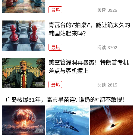
最热
阅读
3925
青瓦台的\"拍桌\"，能让跪太久的
韩国站起来吗？
最热
阅读
3702
美空管漏洞再暴露！特朗普专机
差点与客机撞上
最热
阅读
2815
广岛核爆81年，高市早苗连\"谁扔的\"都不敢提！