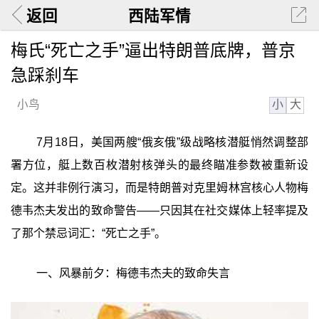
返回
西陆军情
梅氏“死亡之手”逼出特朗普底牌，普京
急踩刹车
小
大
小鸟
7月18日，美国两艘“俄亥俄”级战略核潜艇悄然调整部
署方位，艇上数百枚潜射核弹头的最终瞄准参数被重新设
定。这并非例行演习，而是特朗普对克里姆林宫核心人物梅
德韦杰夫发出的致命警告——只因其在社交媒体上轻率提及
了那个禁忌词汇：“死亡之手”。
一、风暴前夕：梅德韦杰夫的致命失言