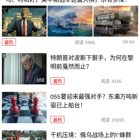
08-04
最热
阅读
5985
特朗普对波斯下狠手，为何在黎
明前戛然而止？
最热
阅读
4155
055要迎来最强对手？东瀛万吨新
驱已上船台！
最热
阅读
10695
千机压境：俄乌战场上的\"蜂群