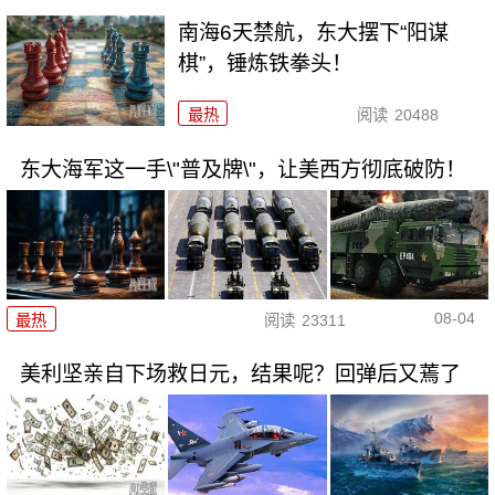
南海6天禁航，东大摆下“阳谋
棋”，锤炼铁拳头！
最热
阅读
20488
东大海军这一手\"普及牌\"，让美西方彻底破防！
08-04
最热
阅读
23311
美利坚亲自下场救日元，结果呢？回弹后又蔫了