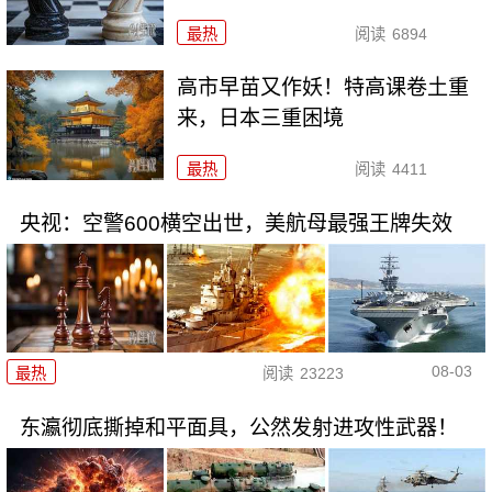
最热
阅读
6894
高市早苗又作妖！特高课卷土重
来，日本三重困境
最热
阅读
4411
央视：空警600横空出世，美航母最强王牌失效
08-03
最热
阅读
23223
东瀛彻底撕掉和平面具，公然发射进攻性武器！