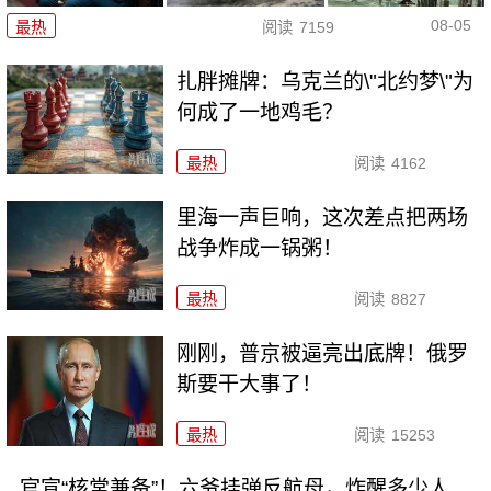
08-05
最热
阅读
7159
扎胖摊牌：乌克兰的\"北约梦\"为
何成了一地鸡毛？
最热
阅读
4162
里海一声巨响，这次差点把两场
战争炸成一锅粥！
最热
阅读
8827
刚刚，普京被逼亮出底牌！俄罗
斯要干大事了！
最热
阅读
15253
官宣“核常兼备”！六爷挂弹反航母，炸醒多少人