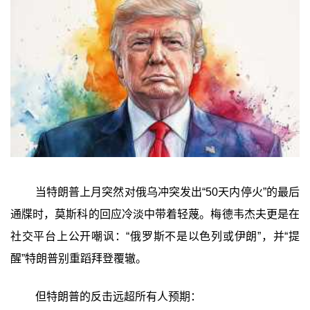
当特朗普上月突然对俄乌冲突发出“50天内停火”的最后
通牒时，莫斯科的回应冷淡中带着轻蔑。梅德韦杰夫更是在
社交平台上公开嘲讽：“俄罗斯不是以色列或伊朗”，并“提
醒”特朗普别重蹈拜登覆辙。
但特朗普的反击远超所有人预期：