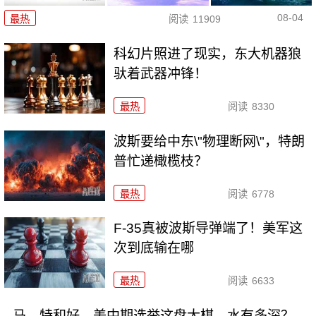
08-04
最热
阅读
11909
科幻片照进了现实，东大机器狼
驮着武器冲锋！
最热
阅读
8330
波斯要给中东\"物理断网\"，特朗
普忙递橄榄枝？
最热
阅读
6778
F-35真被波斯导弹端了！美军这
次到底输在哪
最热
阅读
6633
马、特和好，美中期选举这盘大棋，水有多深？