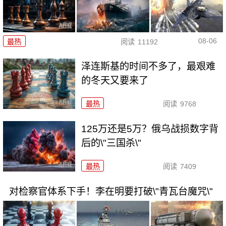
08-06
最热
阅读
11192
泽连斯基的时间不多了，最艰难
的冬天又要来了
最热
阅读
9768
125万还是5万？俄乌战损数字背
后的\"三国杀\"
最热
阅读
7409
对检察官体系下手！李在明要打破\"青瓦台魔咒\"