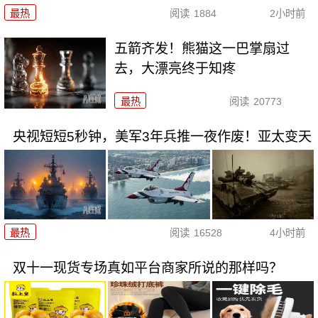
最热
阅读
1884
2小时前
五箭齐发！熊猫这一巴掌扇过
去，大漂亮终于知疼
最热
阅读
20773
央视短短5秒钟，美军3年兵推一夜作废！亚太变天
最热
阅读
16528
4小时前
双十一现货专场真如平台商家所说的那样吗？