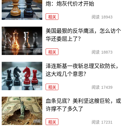
炮：炮灰代价才开始
相关
阅读
18943
美国最狠的反华鹰派，怎么访个
华还委屈上了？
相关
阅读
18873
泽连斯基一夜斩总理又砍防长，
这大戏几个意思？
相关
阅读
17439
血条见底？美利坚这艘巨轮，或
许撑不了多久了
相关
阅读
17231