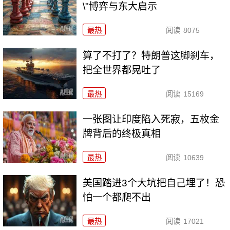
\"博弈与东大启示
最热
阅读
8075
算了不打了？特朗普这脚刹车，
把全世界都晃吐了
最热
阅读
15169
一张图让印度陷入死寂，五枚金
牌背后的终极真相
最热
阅读
10639
美国踏进3个大坑把自己埋了！恐
怕一个都爬不出
最热
阅读
17021