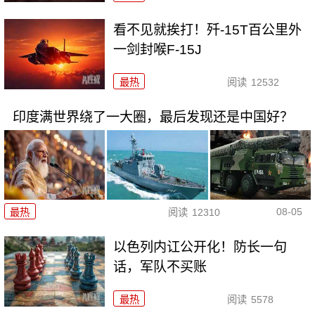
看不见就挨打！歼-15T百公里外
一剑封喉F-15J
最热
阅读
12532
印度满世界绕了一大圈，最后发现还是中国好？
08-05
最热
阅读
12310
以色列内讧公开化！防长一句
话，军队不买账
最热
阅读
5578