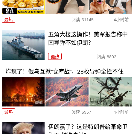
最热
阅读
31145
4小时前
五角大楼这操作！美军报告称中
国导弹不如伊朗？
最热
阅读
8802
炸疯了！俄乌互掀“仓库战”，28枚导弹全拦不住
最热
阅读
5957
4小时前
伊朗赢了？这是特朗普给革命卫