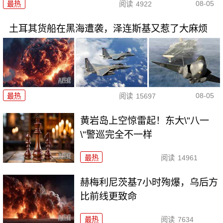
08-05
最热
阅读
4922
土耳其货船在黑海遭袭，泽连斯基又惹了大麻烦
08-05
最热
阅读
15697
黄岩岛上空惊雷起！东大\"八一
\"警巡完全不一样
最热
阅读
14961
赫梅利尼茨基7小时殉爆，乌后方
比前线更致命
最热
阅读
7634