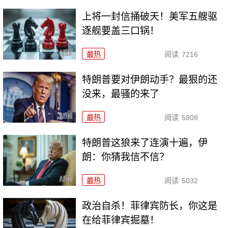
上将一封信捅破天！美军五艘驱
逐舰要盖三口锅！
最热
阅读
7216
特朗普要对伊朗动手？最狠的还
没来，最骚的来了
最热
阅读
5808
特朗普这狼来了连演十遍，伊
朗：你猜我信不信？
最热
阅读
5032
政治自杀！菲律宾防长，你这是
在给菲律宾掘墓！