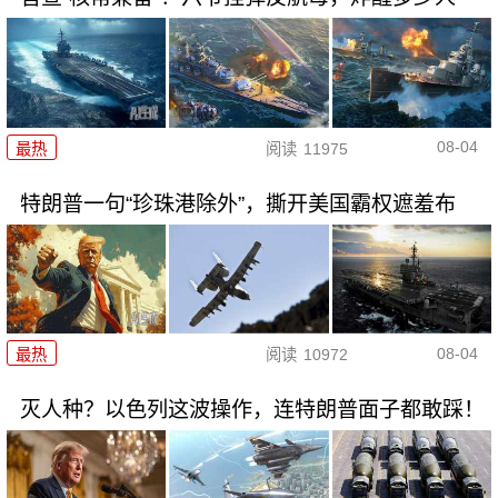
08-04
最热
阅读
11975
特朗普一句“珍珠港除外”，撕开美国霸权遮羞布
08-04
最热
阅读
10972
灭人种？以色列这波操作，连特朗普面子都敢踩！