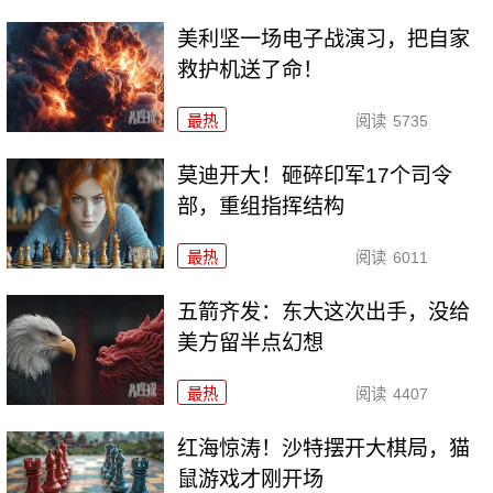
美利坚一场电子战演习，把自家
救护机送了命！
最热
阅读
5735
莫迪开大！砸碎印军17个司令
部，重组指挥结构
最热
阅读
6011
五箭齐发：东大这次出手，没给
美方留半点幻想
最热
阅读
4407
红海惊涛！沙特摆开大棋局，猫
鼠游戏才刚开场