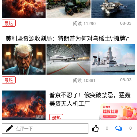
08-03
最热
阅读
11290
美利坚资源收割局：特朗普为何对乌稀土\"摊牌\"
08-03
最热
阅读
10381
普京不忍了！俄突破禁忌，猛轰
美资无人机工厂
最热
阅读
8845
0
0
点评一下
海锁波斯还不够，特朗普又生毒