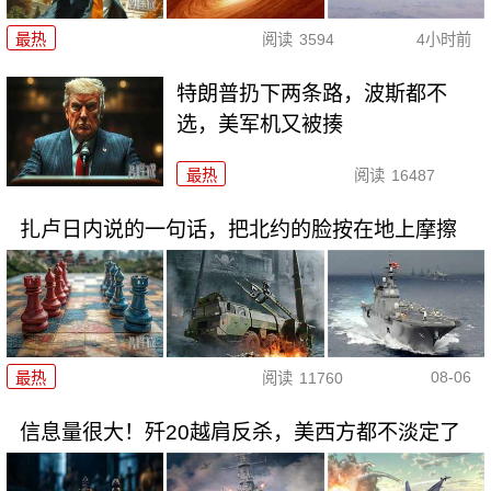
最热
阅读
3594
4小时前
特朗普扔下两条路，波斯都不
选，美军机又被揍
最热
阅读
16487
扎卢日内说的一句话，把北约的脸按在地上摩擦
08-06
最热
阅读
11760
信息量很大！歼20越肩反杀，美西方都不淡定了