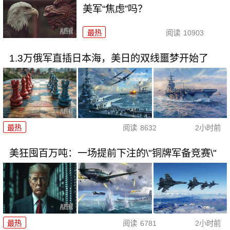
美军“焦虑”吗？
最热
阅读
10903
1.3万俄军直插日本海，美日的双线噩梦开始了
最热
阅读
8632
2小时前
美狂囤百万吨：一场提前下注的\"铜牌军备竞赛\"
最热
阅读
6781
2小时前