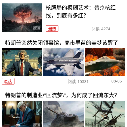
核牌局的模糊艺术：普京核红
线，到底有多红？
最热
阅读
4274
特朗普突然关闭领事馆，高市早苗的美梦该醒了
08-05
最热
阅读
10331
特朗普的制造业\"回流梦\"，为何成了回流东大？