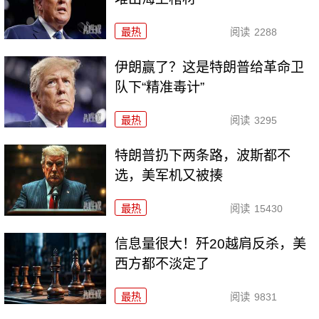
最热
阅读
2288
伊朗赢了？这是特朗普给革命卫
队下“精准毒计”
最热
阅读
3295
特朗普扔下两条路，波斯都不
选，美军机又被揍
最热
阅读
15430
信息量很大！歼20越肩反杀，美
西方都不淡定了
最热
阅读
9831