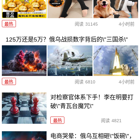
最热
阅读
31145
4小时前
125万还是5万？俄乌战损数字背后的\"三国杀\"
最热
阅读
6810
4小时前
对检察官体系下手！李在明要打
破\"青瓦台魔咒\"
最热
阅读
4821
电商哭晕：俄乌互相砸\"饭碗\"，