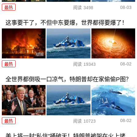
08-03
最热
阅读
3498
这事要干了，不但中东要爆，世界都得要爆了！
08-02
最热
阅读
19343
全世界都倒吸一口凉气，特朗普却在家偷偷P图？
08-02
最热
阅读
10723
美上将一封“私信”捅破天！特朗普被架在火上烤