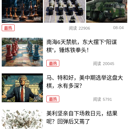
08-04
最热
阅读
22906
南海6天禁航，东大摆下“阳谋
棋”，锤炼铁拳头！
最热
阅读
20045
马、特和好，美中期选举这盘大
棋，水有多深？
最热
阅读
5791
美利坚亲自下场救日元，结果
呢？回弹后又蔫了