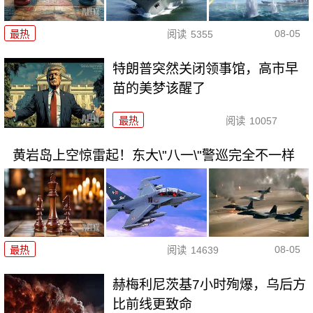
08-05
最热
阅读
5355
特朗普突然关闭领事馆，高市早
苗的美梦该醒了
最热
阅读
10057
黄岩岛上空惊雷起！东大\"八一\"警巡完全不一样
08-05
最热
阅读
14639
赫梅利尼茨基7小时殉爆，乌后方
比前线更致命