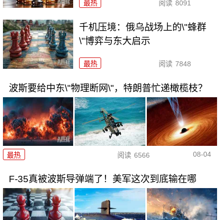
最热
阅读
8091
千机压境：俄乌战场上的\"蜂群
\"博弈与东大启示
最热
阅读
7848
波斯要给中东\"物理断网\"，特朗普忙递橄榄枝？
08-04
最热
阅读
6566
F-35真被波斯导弹端了！美军这次到底输在哪