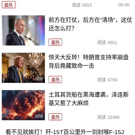
08-05
最热
阅读
5553
前方在打仗，后方在“清场”，这仗
还怎么打？
最热
阅读
4551
惊天大反转！特朗普支持率崩盘
背后竟藏致命一击
最热
阅读
6793
土耳其货船在黑海遭袭，泽连斯
基又惹了大麻烦
最热
阅读
15368
看不见就挨打！歼-15T百公里外一剑封喉F-15J