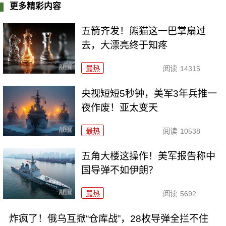
更多精彩内容
五箭齐发！熊猫这一巴掌扇过
去，大漂亮终于知疼
最热
阅读
14315
央视短短5秒钟，美军3年兵推一
夜作废！亚太变天
最热
阅读
10538
五角大楼这操作！美军报告称中
国导弹不如伊朗？
最热
阅读
5692
炸疯了！俄乌互掀“仓库战”，28枚导弹全拦不住