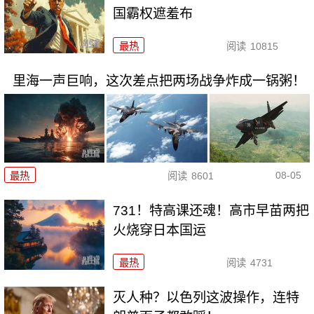
国霸权遮羞布
最热
阅读
10815
里海一声巨响，这次差点把两场战争炸成一锅粥！
08-05
最热
阅读
8601
731！特高课还魂！高市早苗两把
火烧穿日本国运
最热
阅读
4731
灭人种？以色列这波操作，连特