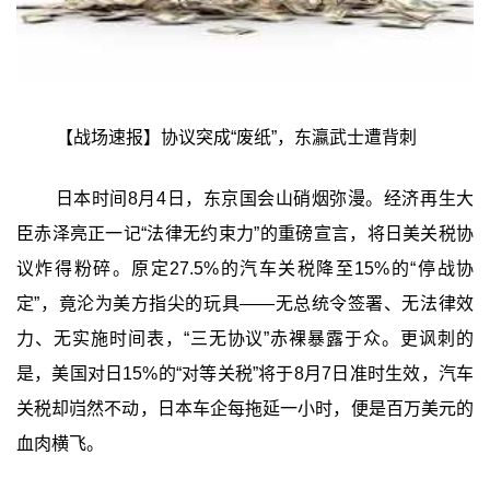
【战场速报】协议突成“废纸”，东瀛武士遭背刺
日本时间8月4日，东京国会山硝烟弥漫。经济再生大
臣赤泽亮正一记“法律无约束力”的重磅宣言，将日美关税协
议炸得粉碎。原定27.5%的汽车关税降至15%的“停战协
定”，竟沦为美方指尖的玩具——无总统令签署、无法律效
力、无实施时间表，“三无协议”赤裸暴露于众。更讽刺的
是，美国对日15%的“对等关税”将于8月7日准时生效，汽车
关税却岿然不动，日本车企每拖延一小时，便是百万美元的
血肉横飞。