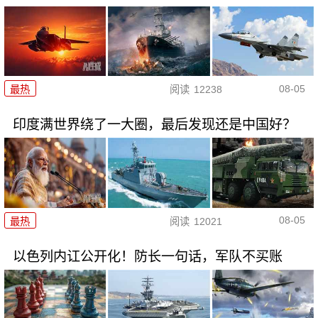
08-05
最热
阅读
12238
印度满世界绕了一大圈，最后发现还是中国好？
08-05
最热
阅读
12021
以色列内讧公开化！防长一句话，军队不买账