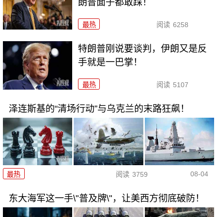
朗普面子都敢踩！
最热
阅读
6258
特朗普刚说要谈判，伊朗又是反
手就是一巴掌！
最热
阅读
5107
泽连斯基的“清场行动”与乌克兰的末路狂飙！
08-04
最热
阅读
3759
东大海军这一手\"普及牌\"，让美西方彻底破防！