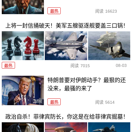
最热
阅读
16623
上将一封信捅破天！美军五艘驱逐舰要盖三口锅！
08-03
最热
阅读
7015
特朗普要对伊朗动手？最狠的还
没来，最骚的来了
最热
阅读
5614
政治自杀！菲律宾防长，你这是在给菲律宾掘墓！