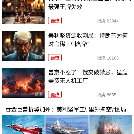
最强王牌失效
最热
阅读
22844
美利坚资源收割局：特朗普为何
对乌稀土\"摊牌\"
最热
阅读
10163
普京不忍了！俄突破禁忌，猛轰
美资无人机工厂
最热
阅读
8655
吞金巨兽折翼加州：美利坚军工\"里外掏空\"困局