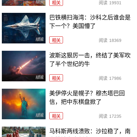
相关
阅读
19931
巴铁横扫海湾：沙科之后谁会是
下一个？美国懵了
相关
阅读
18369
波斯这狠厉一击，终结了美军吹
了半个世纪的牛
相关
阅读
17986
美伊停火是幌子？穆杰塔巴回
信，把中东棋盘掀了
相关
阅读
17235
马科斯两线溃败：沙拉稳了，南