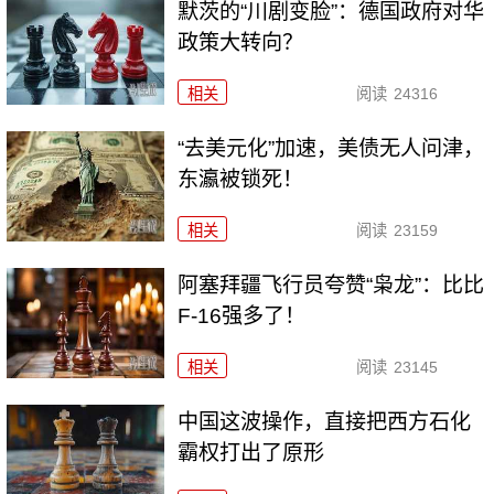
默茨的“川剧变脸”：德国政府对华
政策大转向？
相关
阅读
24316
“去美元化”加速，美债无人问津，
东瀛被锁死！
相关
阅读
23159
阿塞拜疆飞行员夸赞“枭龙”：比比
F-16强多了！
相关
阅读
23145
中国这波操作，直接把西方石化
霸权打出了原形