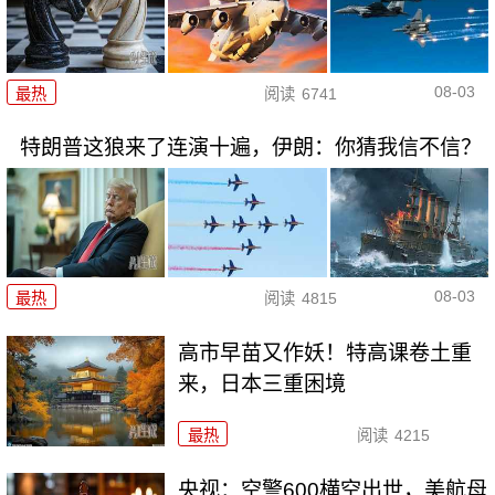
08-03
最热
阅读
6741
特朗普这狼来了连演十遍，伊朗：你猜我信不信？
08-03
最热
阅读
4815
高市早苗又作妖！特高课卷土重
来，日本三重困境
最热
阅读
4215
央视：空警600横空出世，美航母