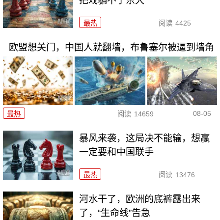
把戏骗不了东大
最热
阅读
4425
欧盟想关门，中国人就翻墙，布鲁塞尔被逼到墙角
08-05
最热
阅读
14659
暴风来袭，这局决不能输，想赢
一定要和中国联手
最热
阅读
13476
河水干了，欧洲的底裤露出来
了，“生命线”告急