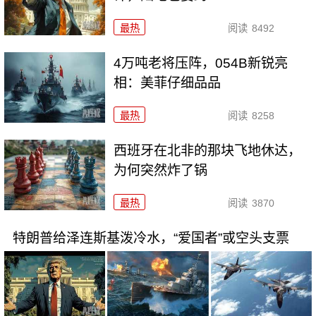
最热
阅读
8492
4万吨老将压阵，054B新锐亮
相：美菲仔细品品
最热
阅读
8258
西班牙在北非的那块飞地休达，
为何突然炸了锅
最热
阅读
3870
特朗普给泽连斯基泼冷水，“爱国者”或空头支票