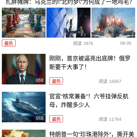
扎胖摊牌：乌克兰的\"北约梦\"为何成了一地鸡毛？
08-05
最热
阅读
3976
刚刚，普京被逼亮出底牌！俄罗
斯要干大事了！
最热
阅读
15057
官宣“核常兼备”！六爷挂弹反航
母，炸醒多少人
最热
阅读
11764
特朗普一句“珍珠港除外”，撕开美