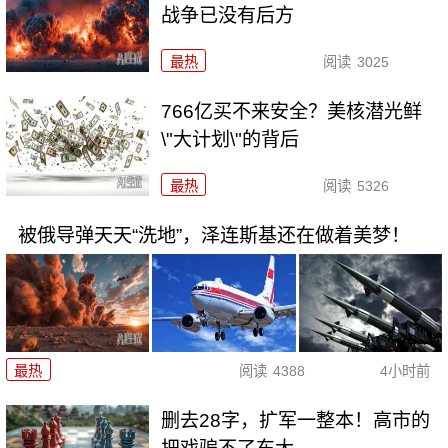
战争已没有后方
最热
阅读
3025
766亿买不来安全？美核潜光鲜
\"大计划\"的背后
最热
阅读
5326
被俄导弹天天“洗地”，泽连斯基还在做着美梦！
最热
阅读
4388
4小时前
删去28字，扩军一整本！高市的