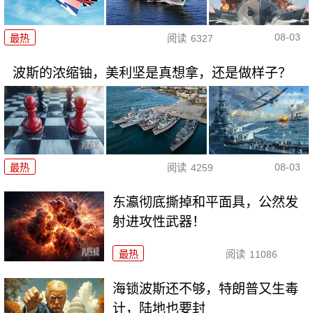
08-03
最热
阅读
6327
波斯的浓缩铀，美利坚是真想拿，还是做样子？
08-03
最热
阅读
4259
东瀛彻底撕掉和平面具，公然发
射进攻性武器！
最热
阅读
11086
海锁波斯还不够，特朗普又生毒
计，陆地也要封