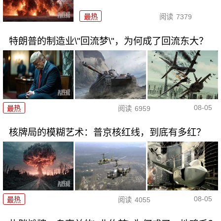
最热
阅读
7379
特朗普的制造业\"回流梦\"，为何成了回流东大？
08-05
最热
阅读
6959
核牌局的模糊艺术：普京核红线，到底有多红？
08-05
最热
阅读
4055