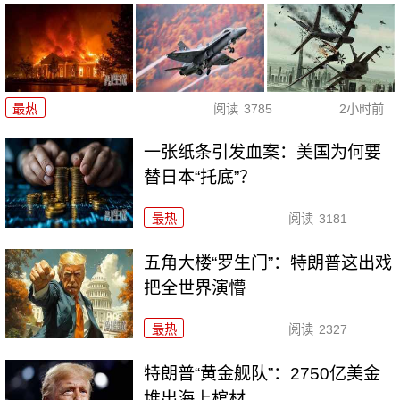
最热
阅读
3785
2小时前
一张纸条引发血案：美国为何要
替日本“托底”？
最热
阅读
3181
五角大楼“罗生门”：特朗普这出戏
把全世界演懵
最热
阅读
2327
特朗普“黄金舰队”：2750亿美金
堆出海上棺材