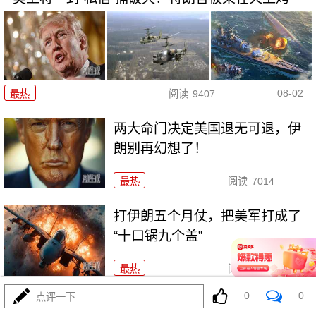
08-02
最热
阅读
9407
两大命门决定美国退无可退，伊
朗别再幻想了！
最热
阅读
7014
打伊朗五个月仗，把美军打成了
“十口锅九个盖”
最热
阅读
5486
0
0
点评一下
特朗普要对伊朗“断气断电”？这豪赌让全球买单