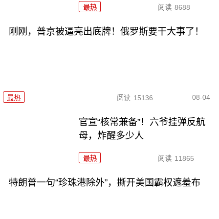
最热
阅读
8688
刚刚，普京被逼亮出底牌！俄罗斯要干大事了！
08-04
最热
阅读
15136
官宣“核常兼备”！六爷挂弹反航
母，炸醒多少人
最热
阅读
11865
特朗普一句“珍珠港除外”，撕开美国霸权遮羞布