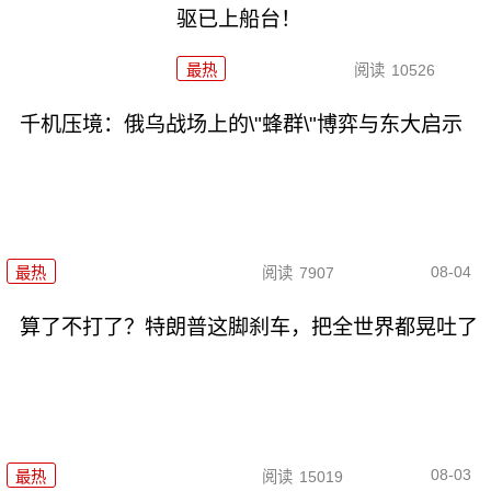
驱已上船台！
最热
阅读
10526
千机压境：俄乌战场上的\"蜂群\"博弈与东大启示
08-04
最热
阅读
7907
算了不打了？特朗普这脚刹车，把全世界都晃吐了
08-03
最热
阅读
15019