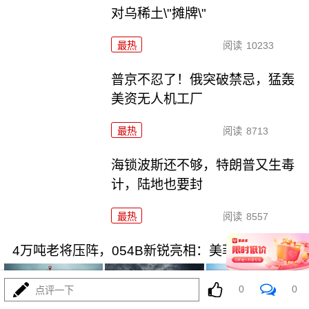
对乌稀土\"摊牌\"
最热
阅读
10233
普京不忍了！俄突破禁忌，猛轰
美资无人机工厂
最热
阅读
8713
海锁波斯还不够，特朗普又生毒
计，陆地也要封
最热
阅读
8557
4万吨老将压阵，054B新锐亮相：美菲仔细品品
0
0
点评一下