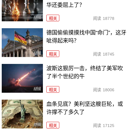
华还委屈上了？
相关
阅读
18778
德国偷偷摸摸找中国“命门”，这牙
呲得起来吗？
相关
阅读
18745
波斯这狠厉一击，终结了美军吹
了半个世纪的牛
相关
阅读
18006
血条见底？美利坚这艘巨轮，或
许撑不了多久了
相关
阅读
17125