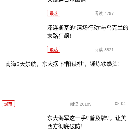
最热
阅读
4797
泽连斯基的“清场行动”与乌克兰的
末路狂飙！
最热
阅读
3821
南海6天禁航，东大摆下“阳谋棋”，锤炼铁拳头！
08-04
最热
阅读
20189
东大海军这一手\"普及牌\"，让美
西方彻底破防！