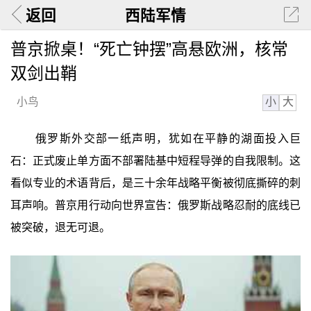
返回
西陆军情
普京掀桌！“死亡钟摆”高悬欧洲，核常
双剑出鞘
小
大
小鸟
俄罗斯外交部一纸声明，犹如在平静的湖面投入巨
石：正式废止单方面不部署陆基中短程导弹的自我限制。这
看似专业的术语背后，是三十余年战略平衡被彻底撕碎的刺
耳声响。普京用行动向世界宣告：俄罗斯战略忍耐的底线已
被突破，退无可退。