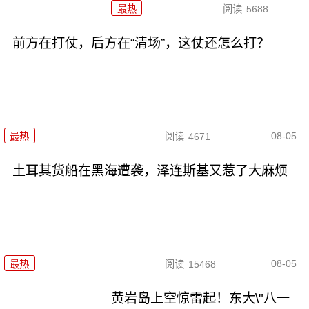
最热
阅读
5688
前方在打仗，后方在“清场”，这仗还怎么打？
08-05
最热
阅读
4671
土耳其货船在黑海遭袭，泽连斯基又惹了大麻烦
08-05
最热
阅读
15468
黄岩岛上空惊雷起！东大\"八一