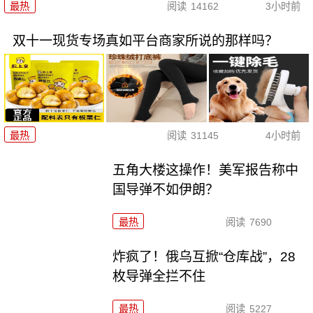
最热
阅读
14162
3小时前
双十一现货专场真如平台商家所说的那样吗？
最热
阅读
31145
4小时前
五角大楼这操作！美军报告称中
国导弹不如伊朗？
最热
阅读
7690
炸疯了！俄乌互掀“仓库战”，28
枚导弹全拦不住
最热
阅读
5227