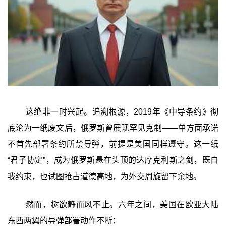
这绝非一时兴起。追溯根源，2019年《中导条约》彻
底沦为一纸废文后，俄罗斯曾展现罕见克制——单方面承诺
不首先部署条约所禁导弹，前提是美国同样遵守。这一纸
“君子协定”，成为俄罗斯悬在头顶的达摩克利斯之剑，既自
我约束，也试图抢占道德高地，为外交周旋留下余地。
然而，树欲静而风不止。六年之间，美国在欧亚大陆
东西两翼的导弹部署动作不断：