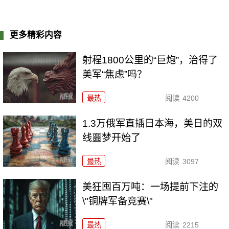
更多精彩内容
射程1800公里的“巨炮”，治得了
美军“焦虑”吗？
最热
阅读
4200
1.3万俄军直插日本海，美日的双
线噩梦开始了
最热
阅读
3097
美狂囤百万吨：一场提前下注的
\"铜牌军备竞赛\"
最热
阅读
2215