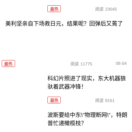
最热
阅读
23045
美利坚亲自下场救日元，结果呢？回弹后又蔫了
08-04
最热
阅读
11775
科幻片照进了现实，东大机器狼
驮着武器冲锋！
最热
阅读
8161
波斯要给中东\"物理断网\"，特朗
普忙递橄榄枝？