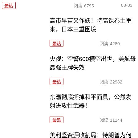
08-03
最热
阅读
6795
高市早苗又作妖！特高课卷土重
来，日本三重困境
最热
阅读
4280
央视：空警600横空出世，美航母
最强王牌失效
最热
阅读
22982
东瀛彻底撕掉和平面具，公然发
射进攻性武器！
最热
阅读
11144
美利坚资源收割局：特朗普为何