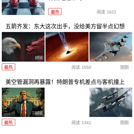
最热
阅读
1622
五箭齐发：东大这次出手，没给美方留半点幻想
最热
阅读
1550
刚刚
美空管漏洞再暴露！特朗普专机差点与客机撞上
最热
阅读
1341
刚刚