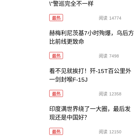
\"警巡完全不一样
最热
阅读
14774
赫梅利尼茨基7小时殉爆，乌后方
比前线更致命
最热
阅读
7498
看不见就挨打！歼-15T百公里外
一剑封喉F-15J
最热
阅读
12358
印度满世界绕了一大圈，最后发
现还是中国好？
最热
阅读
12150