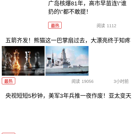
广岛核爆81年，高市早苗连\"谁
扔的\"都不敢提！
最热
阅读
1112
五箭齐发！熊猫这一巴掌扇过去，大漂亮终于知疼
最热
阅读
19056
3小时前
央视短短5秒钟，美军3年兵推一夜作废！亚太变天