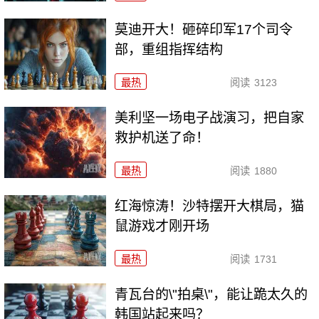
莫迪开大！砸碎印军17个司令
部，重组指挥结构
最热
阅读
3123
美利坚一场电子战演习，把自家
救护机送了命！
最热
阅读
1880
红海惊涛！沙特摆开大棋局，猫
鼠游戏才刚开场
最热
阅读
1731
青瓦台的\"拍桌\"，能让跪太久的
韩国站起来吗？