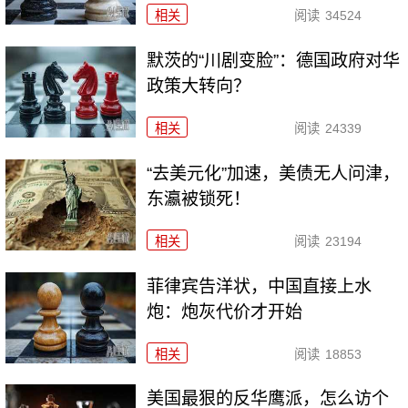
相关
阅读
34524
默茨的“川剧变脸”：德国政府对华
政策大转向？
相关
阅读
24339
“去美元化”加速，美债无人问津，
东瀛被锁死！
相关
阅读
23194
菲律宾告洋状，中国直接上水
炮：炮灰代价才开始
相关
阅读
18853
美国最狠的反华鹰派，怎么访个