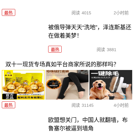
最热
阅读
4015
2小时前
被俄导弹天天“洗地”，泽连斯基还
在做着美梦！
最热
阅读
3881
双十一现货专场真如平台商家所说的那样吗？
最热
阅读
31145
4小时前
欧盟想关门，中国人就翻墙，布
鲁塞尔被逼到墙角