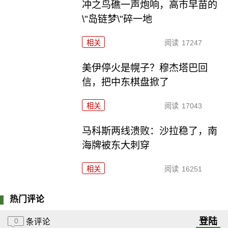
冲之鸟礁一声炮响，高市早苗的
\"岛链梦\"碎一地
相关
阅读
17247
美伊停火是幌子？穆杰塔巴回
信，把中东棋盘掀了
相关
阅读
17043
马科斯两线溃败：沙拉稳了，南
海牌被东大刺穿
相关
阅读
16251
热门评论
登陆
0
条评论