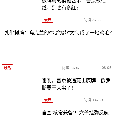
核牌局的模糊艺术：普京核红
线，到底有多红？
最热
阅读
3763
扎胖摊牌：乌克兰的\"北约梦\"为何成了一地鸡毛？
08-05
最热
阅读
3696
刚刚，普京被逼亮出底牌！俄罗
斯要干大事了！
最热
阅读
14739
官宣“核常兼备”！六爷挂弹反航