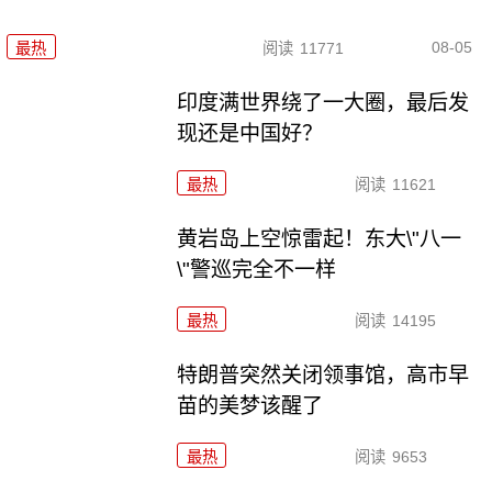
08-05
最热
阅读
11771
印度满世界绕了一大圈，最后发
现还是中国好？
最热
阅读
11621
黄岩岛上空惊雷起！东大\"八一
\"警巡完全不一样
最热
阅读
14195
特朗普突然关闭领事馆，高市早
苗的美梦该醒了
最热
阅读
9653