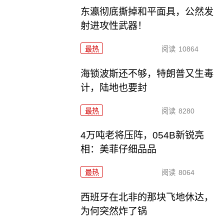
东瀛彻底撕掉和平面具，公然发
射进攻性武器！
最热
阅读
10864
海锁波斯还不够，特朗普又生毒
计，陆地也要封
最热
阅读
8280
4万吨老将压阵，054B新锐亮
相：美菲仔细品品
最热
阅读
8064
西班牙在北非的那块飞地休达，
为何突然炸了锅