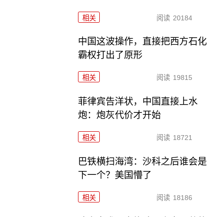
相关
阅读
20184
中国这波操作，直接把西方石化
霸权打出了原形
相关
阅读
19815
菲律宾告洋状，中国直接上水
炮：炮灰代价才开始
相关
阅读
18721
巴铁横扫海湾：沙科之后谁会是
下一个？美国懵了
相关
阅读
18186