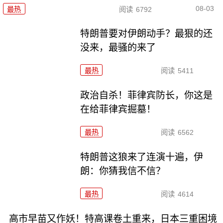
08-03
最热
阅读
6792
特朗普要对伊朗动手？最狠的还
没来，最骚的来了
最热
阅读
5411
政治自杀！菲律宾防长，你这是
在给菲律宾掘墓！
最热
阅读
6562
特朗普这狼来了连演十遍，伊
朗：你猜我信不信？
最热
阅读
4614
高市早苗又作妖！特高课卷土重来，日本三重困境