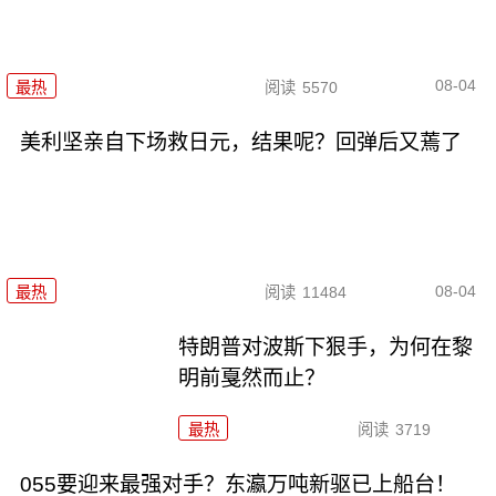
08-04
最热
阅读
5570
美利坚亲自下场救日元，结果呢？回弹后又蔫了
08-04
最热
阅读
11484
特朗普对波斯下狠手，为何在黎
明前戛然而止？
最热
阅读
3719
055要迎来最强对手？东瀛万吨新驱已上船台！