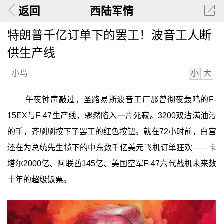
返回
西陆军情
特朗普千亿订单下的罢工！波音工人断
供生产线
小
大
小鸟
午夜钟声敲过，圣路易斯波音工厂那曾彻夜轰鸣的F-
15EX与F-47生产线，骤然陷入一片死寂。3200双沾满油污
的手，齐刷刷按下了罢工的红色按钮。就在72小时前，白宫
还在为总统先生揽下的中东数千亿美元飞机订单狂欢——卡
塔尔2000亿、阿联酋145亿、美国空军F-47六代战机未来数
十年的超级饭票。