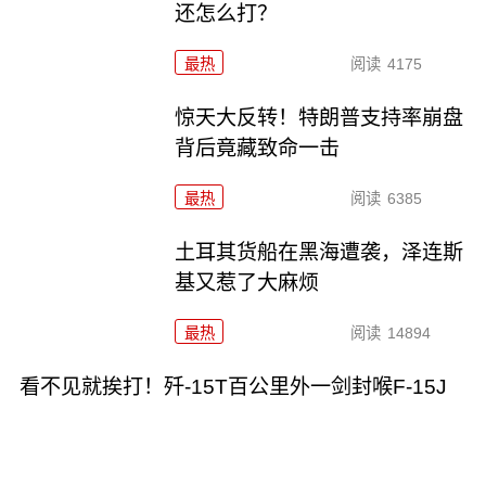
还怎么打？
最热
阅读
4175
惊天大反转！特朗普支持率崩盘
背后竟藏致命一击
最热
阅读
6385
土耳其货船在黑海遭袭，泽连斯
基又惹了大麻烦
最热
阅读
14894
看不见就挨打！歼-15T百公里外一剑封喉F-15J