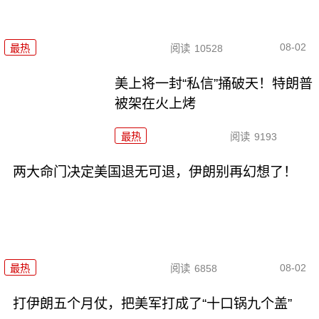
08-02
最热
阅读
10528
美上将一封“私信”捅破天！特朗普
被架在火上烤
最热
阅读
9193
两大命门决定美国退无可退，伊朗别再幻想了！
08-02
最热
阅读
6858
打伊朗五个月仗，把美军打成了“十口锅九个盖”