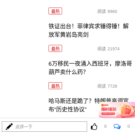
最热
阅读
8960
铁证出台！菲律宾求锤得锤！解
放军黄岩岛亮剑
最热
阅读
21974
6万移民一夜涌入西班牙，摩洛哥
葫芦卖什么药？
最热
阅读
7728
哈马斯还是跪了？特朗普高调宣
布“历史性协议”
最热
阅读
10385
0
0
点评一下