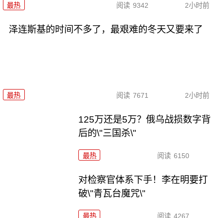
最热
阅读
9342
2小时前
泽连斯基的时间不多了，最艰难的冬天又要来了
最热
阅读
7671
2小时前
125万还是5万？俄乌战损数字背
后的\"三国杀\"
最热
阅读
6150
对检察官体系下手！李在明要打
破\"青瓦台魔咒\"
最热
阅读
4267