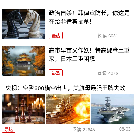
政治自杀！菲律宾防长，你这是
在给菲律宾掘墓！
最热
阅读
6631
高市早苗又作妖！特高课卷土重
来，日本三重困境
最热
阅读
4076
央视：空警600横空出世，美航母最强王牌失效
08-03
最热
阅读
22645