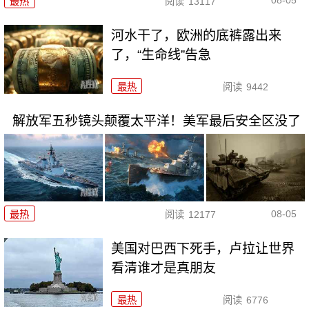
08-05
最热
阅读
13117
河水干了，欧洲的底裤露出来
了，“生命线”告急
最热
阅读
9442
解放军五秒镜头颠覆太平洋！美军最后安全区没了
08-05
最热
阅读
12177
美国对巴西下死手，卢拉让世界
看清谁才是真朋友
最热
阅读
6776