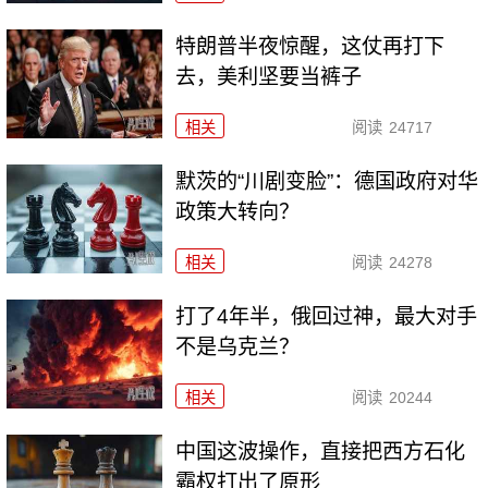
特朗普半夜惊醒，这仗再打下
去，美利坚要当裤子
相关
阅读
24717
默茨的“川剧变脸”：德国政府对华
政策大转向？
相关
阅读
24278
打了4年半，俄回过神，最大对手
不是乌克兰？
相关
阅读
20244
中国这波操作，直接把西方石化
霸权打出了原形