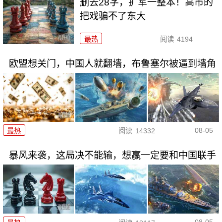
删去28字，扩军一整本！高市的
把戏骗不了东大
最热
阅读
4194
欧盟想关门，中国人就翻墙，布鲁塞尔被逼到墙角
08-05
最热
阅读
14332
暴风来袭，这局决不能输，想赢一定要和中国联手