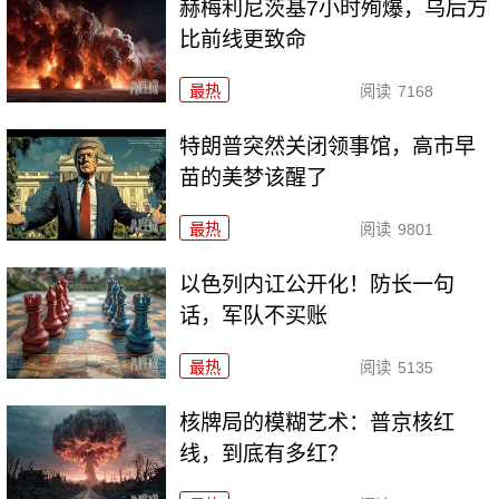
赫梅利尼茨基7小时殉爆，乌后方
比前线更致命
最热
阅读
7168
特朗普突然关闭领事馆，高市早
苗的美梦该醒了
最热
阅读
9801
以色列内讧公开化！防长一句
话，军队不买账
最热
阅读
5135
核牌局的模糊艺术：普京核红
线，到底有多红？