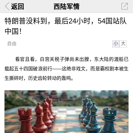
返回
西陆军情
特朗普没料到，最后24小时，54国站队
中国！
小
大
自由
看官且看，白宫关税子弹尚未出膛，东大陆的渡船已
载起五十四国破浪前行——这绝非戏文，而是霸权剧本被生
生撕碎时，历史齿轮转动的轰鸣。