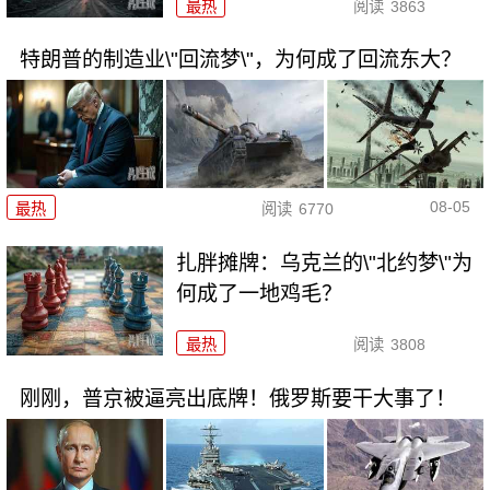
最热
阅读
3863
特朗普的制造业\"回流梦\"，为何成了回流东大？
08-05
最热
阅读
6770
扎胖摊牌：乌克兰的\"北约梦\"为
何成了一地鸡毛？
最热
阅读
3808
刚刚，普京被逼亮出底牌！俄罗斯要干大事了！