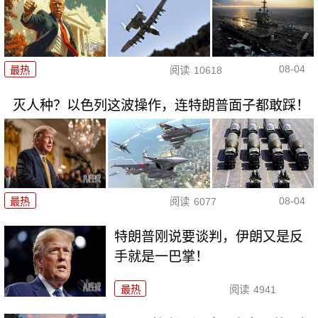
08-04
最热
阅读
10618
灭人种？以色列这波操作，连特朗普面子都敢踩！
08-04
最热
阅读
6077
特朗普刚说要谈判，伊朗又是反
手就是一巴掌！
最热
阅读
4941