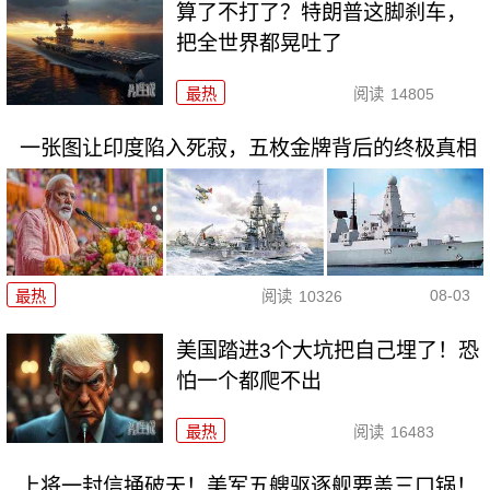
算了不打了？特朗普这脚刹车，
把全世界都晃吐了
最热
阅读
14805
一张图让印度陷入死寂，五枚金牌背后的终极真相
08-03
最热
阅读
10326
美国踏进3个大坑把自己埋了！恐
怕一个都爬不出
最热
阅读
16483
上将一封信捅破天！美军五艘驱逐舰要盖三口锅！