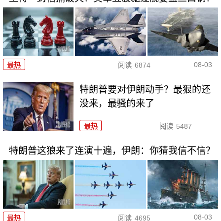
08-03
最热
阅读
6874
特朗普要对伊朗动手？最狠的还
没来，最骚的来了
最热
阅读
5487
特朗普这狼来了连演十遍，伊朗：你猜我信不信？
08-03
最热
阅读
4695