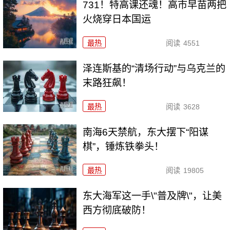
731！特高课还魂！高市早苗两把
火烧穿日本国运
最热
阅读
4551
泽连斯基的“清场行动”与乌克兰的
末路狂飙！
最热
阅读
3628
南海6天禁航，东大摆下“阳谋
棋”，锤炼铁拳头！
最热
阅读
19805
东大海军这一手\"普及牌\"，让美
西方彻底破防！