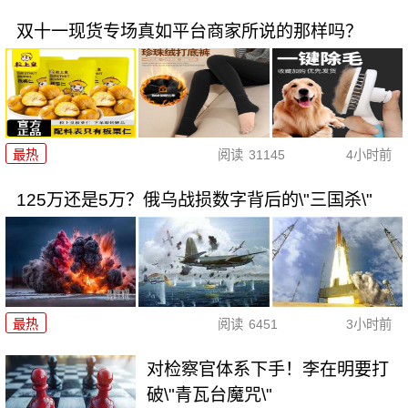
双十一现货专场真如平台商家所说的那样吗？
最热
阅读
31145
4小时前
125万还是5万？俄乌战损数字背后的\"三国杀\"
最热
阅读
6451
3小时前
对检察官体系下手！李在明要打
破\"青瓦台魔咒\"