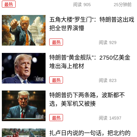
最热
阅读
905
25分钟前
五角大楼“罗生门”：特朗普这出戏
把全世界演懵
最热
阅读
929
特朗普“黄金舰队”：2750亿美金
堆出海上棺材
最热
阅读
823
特朗普扔下两条路，波斯都不
选，美军机又被揍
最热
阅读
14597
扎卢日内说的一句话，把北约的