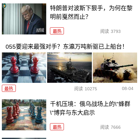
特朗普对波斯下狠手，为何在黎
明前戛然而止？
最热
阅读
3793
055要迎来最强对手？东瀛万吨新驱已上船台！
08-04
最热
阅读
10275
千机压境：俄乌战场上的\"蜂群
\"博弈与东大启示
最热
阅读
7666