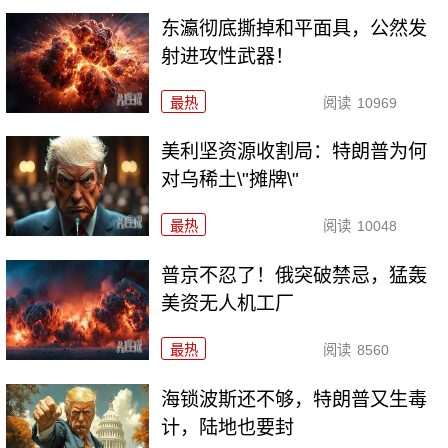
东瀛彻底撕掉和平面具，公然发
射进攻性武器！
最热
阅读
10969
美利坚资源收割局：特朗普为何
对乌稀土\"摊牌\"
最热
阅读
10048
普京不忍了！俄突破禁忌，猛轰
美资无人机工厂
最热
阅读
8560
海锁波斯还不够，特朗普又生毒
计，陆地也要封