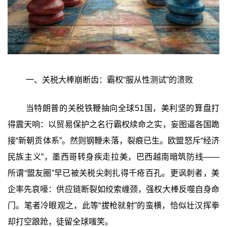
一、关税大棒崩断齿：霸权“服从性测试”的溃败
当特朗普的关税铁鞭抽向全球51国，美利坚的算盘打
得震天响：以贸易保护之名行霸权续命之实，妄图逼各国跪
接“新朝贡体系”。然则钢鞭未落，裂痕已生。欧盟怒斥“经济
民族主义”，墨西哥转身疾走拉美，巴西越南暗筑防线——
所谓“盟友圈”早已被关税尖刺扎得千疮百孔。更讽刺者，美
企率先哀嚎：供应链断裂如绞索缠颈，强权大棒反噬自身命
门。笔者冷眼观之，此等“拔枪就射”的蛮横，恰似壮汉挥拳
却打空踉跄，徒留全球嗤笑。