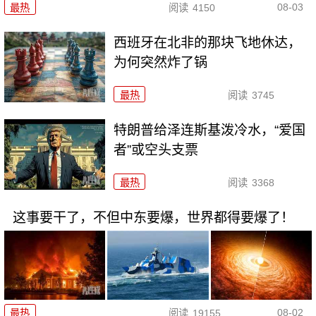
08-03
最热
阅读
4150
西班牙在北非的那块飞地休达，
为何突然炸了锅
最热
阅读
3745
特朗普给泽连斯基泼冷水，“爱国
者”或空头支票
最热
阅读
3368
这事要干了，不但中东要爆，世界都得要爆了！
08-02
最热
阅读
19155