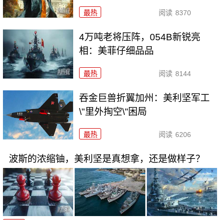
最热
阅读
8370
4万吨老将压阵，054B新锐亮
相：美菲仔细品品
最热
阅读
8144
吞金巨兽折翼加州：美利坚军工
\"里外掏空\"困局
最热
阅读
6206
波斯的浓缩铀，美利坚是真想拿，还是做样子？