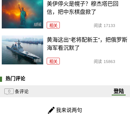
美伊停火是幌子？穆杰塔巴回
信，把中东棋盘掀了
相关
阅读
17133
黄海这出“老将配新王”，把俄罗斯
海军看沉默了
相关
阅读
15863
热门评论
登陆
0
条评论
我来说两句