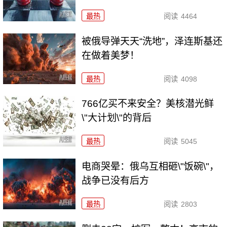
最热
阅读
4464
被俄导弹天天“洗地”，泽连斯基还
在做着美梦！
最热
阅读
4098
766亿买不来安全？美核潜光鲜
\"大计划\"的背后
最热
阅读
5045
电商哭晕：俄乌互相砸\"饭碗\"，
战争已没有后方
最热
阅读
2803