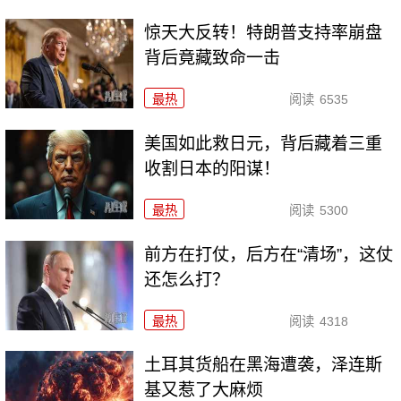
惊天大反转！特朗普支持率崩盘
背后竟藏致命一击
最热
阅读
6535
美国如此救日元，背后藏着三重
收割日本的阳谋！
最热
阅读
5300
前方在打仗，后方在“清场”，这仗
还怎么打？
最热
阅读
4318
土耳其货船在黑海遭袭，泽连斯
基又惹了大麻烦