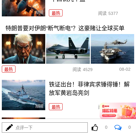
最热
阅读
5377
特朗普要对伊朗“断气断电”？这豪赌让全球买单
08-02
最热
阅读
4529
铁证出台！菲律宾求锤得锤！解
放军黄岩岛亮剑
最热
阅读
22082
五万人一夜破城，欧盟真怕了！
0
0
点评一下
特朗普拿美国说事