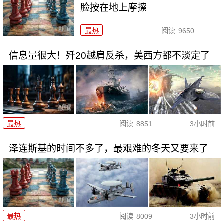
脸按在地上摩擦
最热
阅读
9650
信息量很大！歼20越肩反杀，美西方都不淡定了
最热
阅读
8851
3小时前
泽连斯基的时间不多了，最艰难的冬天又要来了
最热
阅读
8009
3小时前