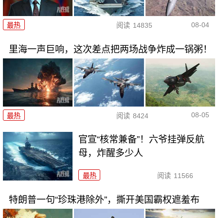
08-04
最热
阅读
14835
里海一声巨响，这次差点把两场战争炸成一锅粥！
08-05
最热
阅读
8424
官宣“核常兼备”！六爷挂弹反航
母，炸醒多少人
最热
阅读
11566
特朗普一句“珍珠港除外”，撕开美国霸权遮羞布