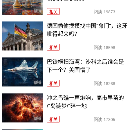
相关
阅读
19873
德国偷偷摸摸找中国“命门”，这牙
呲得起来吗？
相关
阅读
18598
巴铁横扫海湾：沙科之后谁会是
下一个？美国懵了
相关
阅读
18268
冲之鸟礁一声炮响，高市早苗的
\"岛链梦\"碎一地
相关
阅读
17305