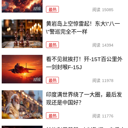
最热
阅读
15085
黄岩岛上空惊雷起！东大\"八一
\"警巡完全不一样
最热
阅读
14394
看不见就挨打！歼-15T百公里外
一剑封喉F-15J
最热
阅读
11978
印度满世界绕了一大圈，最后发
现还是中国好？
最热
阅读
11776