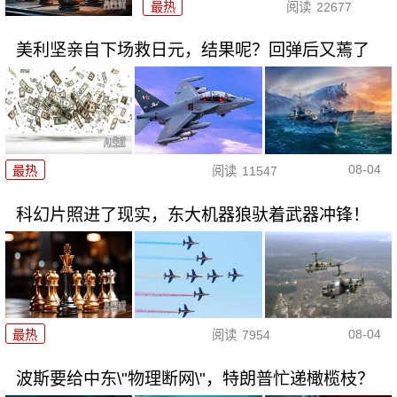
最热
阅读
22677
美利坚亲自下场救日元，结果呢？回弹后又蔫了
08-04
最热
阅读
11547
科幻片照进了现实，东大机器狼驮着武器冲锋！
08-04
最热
阅读
7954
波斯要给中东\"物理断网\"，特朗普忙递橄榄枝？