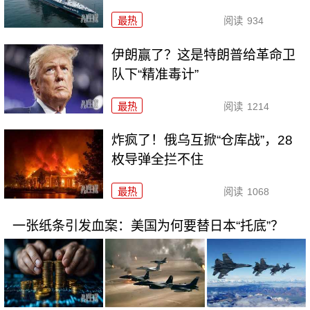
最热
阅读
934
伊朗赢了？这是特朗普给革命卫
队下“精准毒计”
最热
阅读
1214
炸疯了！俄乌互掀“仓库战”，28
枚导弹全拦不住
最热
阅读
1068
一张纸条引发血案：美国为何要替日本“托底”？