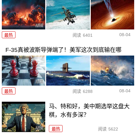
08-04
最热
阅读
6401
F-35真被波斯导弹端了！美军这次到底输在哪
08-04
最热
阅读
6288
马、特和好，美中期选举这盘大
棋，水有多深？
最热
阅读
5622