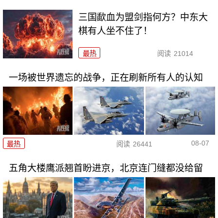
三国歃血为盟剑指何方？中东大
棋有人坐不住了！
最热
阅读
21014
一场被世界遗忘的战争，正在刷新所有人的认知
08-07
最热
阅读
26441
五角大楼鹰派翘首盼进京，北京连门缝都没给留