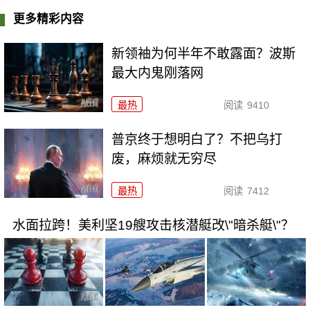
更多精彩内容
新领袖为何半年不敢露面？波斯
最大内鬼刚落网
最热
阅读
9410
普京终于想明白了？不把乌打
废，麻烦就无穷尽
最热
阅读
7412
水面拉跨！美利坚19艘攻击核潜艇改\"暗杀艇\"？