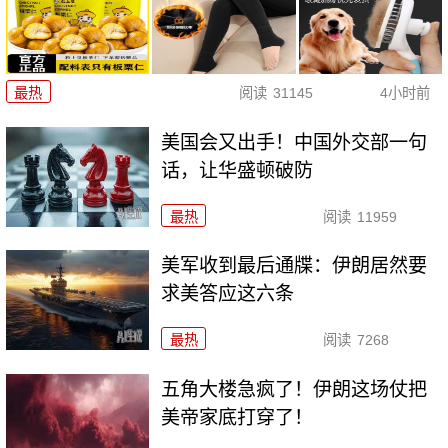
最热
阅读
31145
4小时前
美国会又出手！中国外交部一句
话，让华盛顿破防
最热
阅读
11959
美军收到最后通牒：伊朗居然要
求美答应这六条
最热
阅读
7268
五角大楼急疯了！伊朗这场仗把
美帝家底打穿了！