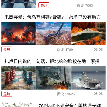
最热
阅读
7063
电商哭晕：俄乌互相砸\"饭碗\"，战争已没有后方
08-06
最热
阅读
4709
扎卢日内说的一句话，把北约的脸按在地上摩擦
08-06
最热
阅读
13625
766亿买不来安全？美核潜光鲜