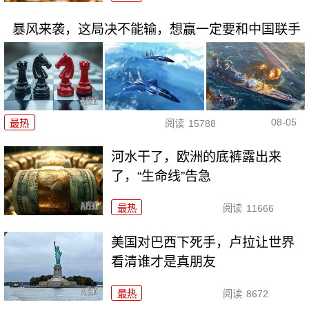
暴风来袭，这局决不能输，想赢一定要和中国联手
08-05
最热
阅读
15788
河水干了，欧洲的底裤露出来
了，“生命线”告急
最热
阅读
11666
美国对巴西下死手，卢拉让世界
看清谁才是真朋友
最热
阅读
8672