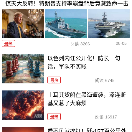
惊天大反转！特朗普支持率崩盘背后竟藏致命一击
08-05
最热
阅读
8266
以色列内讧公开化！防长一句
话，军队不买账
最热
阅读
6745
土耳其货船在黑海遭袭，泽连斯
基又惹了大麻烦
最热
阅读
16917
看不见就挨打！歼-15T百公里外