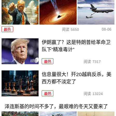
08-06
最热
阅读
5650
伊朗赢了？这是特朗普给革命卫
队下“精准毒计”
最热
阅读
7317
信息量很大！歼20越肩反杀，美
西方都不淡定了
最热
阅读
13224
泽连斯基的时间不多了，最艰难的冬天又要来了