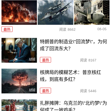
08-05
最热
阅读
8662
特朗普的制造业\"回流梦\"，为何
成了回流东大？
最热
阅读
8167
核牌局的模糊艺术：普京核红
线，到底有多红？
最热
阅读
5446
扎胖摊牌：乌克兰的\"北约梦\"为
何成了一地鸡毛？