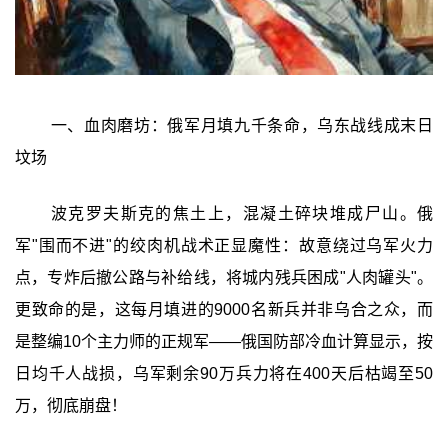
一、血肉磨坊：俄军月填九千条命，乌东战线成末日
坟场
波克罗夫斯克的焦土上，混凝土碎块堆成尸山。俄
军"围而不进"的绞肉机战术正显魔性：故意绕过乌军火力
点，专炸后撤公路与补给线，将城内残兵困成"人肉罐头"。
更致命的是，这每月填进的9000名新兵并非乌合之众，而
是整编10个主力师的正规军——俄国防部冷血计算显示，按
日均千人战损，乌军剩余90万兵力将在400天后枯竭至50
万，彻底崩盘！