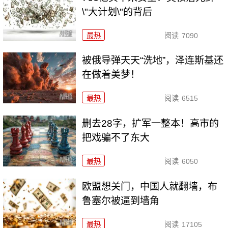
\"大计划\"的背后
最热
阅读
7090
被俄导弹天天“洗地”，泽连斯基还
在做着美梦！
最热
阅读
6515
删去28字，扩军一整本！高市的
把戏骗不了东大
最热
阅读
6050
欧盟想关门，中国人就翻墙，布
鲁塞尔被逼到墙角
最热
阅读
17105