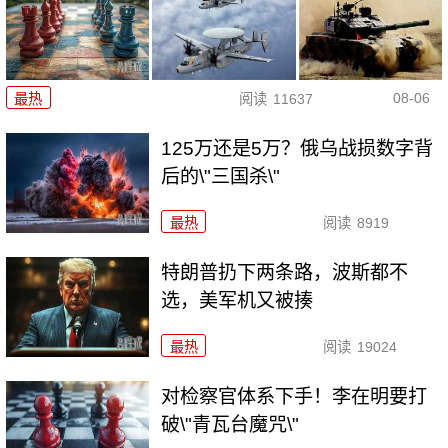
08-06
最热
阅读
11637
125万还是5万？俄乌战损数字背
后的\"三国杀\"
最热
阅读
8919
特朗普扔下两条路，波斯都不
选，美军机又被揍
最热
阅读
19024
对检察官体系下手！李在明要打
破\"青瓦台魔咒\"