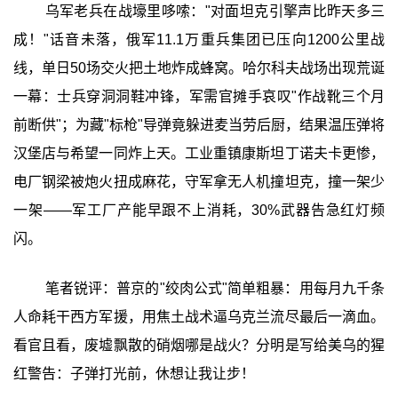
乌军老兵在战壕里哆嗦："对面坦克引擎声比昨天多三
成！"话音未落，俄军11.1万重兵集团已压向1200公里战
线，单日50场交火把土地炸成蜂窝。哈尔科夫战场出现荒诞
一幕：士兵穿洞洞鞋冲锋，军需官摊手哀叹"作战靴三个月
前断供"；为藏"标枪"导弹竟躲进麦当劳后厨，结果温压弹将
汉堡店与希望一同炸上天。工业重镇康斯坦丁诺夫卡更惨，
电厂钢梁被炮火扭成麻花，守军拿无人机撞坦克，撞一架少
一架——军工厂产能早跟不上消耗，30%武器告急红灯频
闪。
笔者锐评：普京的"绞肉公式"简单粗暴：用每月九千条
人命耗干西方军援，用焦土战术逼乌克兰流尽最后一滴血。
看官且看，废墟飘散的硝烟哪是战火？分明是写给美乌的猩
红警告：子弹打光前，休想让我让步！