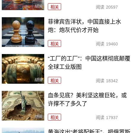
相关
阅读
20597
菲律宾告洋状，中国直接上水
炮：炮灰代价才开始
相关
阅读
19460
“工厂的工厂”：中国这棋彻底颠覆
全球工业版图
相关
阅读
18342
血条见底？美利坚这艘巨轮，或
许撑不了多久了
相关
阅读
17937
黄海这出“老将配新王”，把俄罗斯