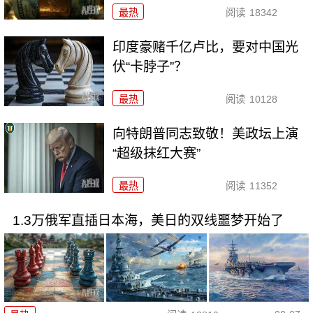
最热
阅读
18342
印度豪赌千亿卢比，要对中国光
伏“卡脖子”？
最热
阅读
10128
向特朗普同志致敬！美政坛上演
“超级抹红大赛”
最热
阅读
11352
1.3万俄军直插日本海，美日的双线噩梦开始了