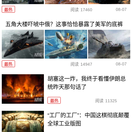
08-07
最热
阅读
17460
五角大楼吓唬中俄？这事恰恰暴露了美军的底裤
08-07
最热
阅读
14947
胡塞这一炸，我终于看懂伊朗总
统昨天那句话了
最热
阅读
11325
“工厂的工厂”：中国这棋彻底颠覆
全球工业版图