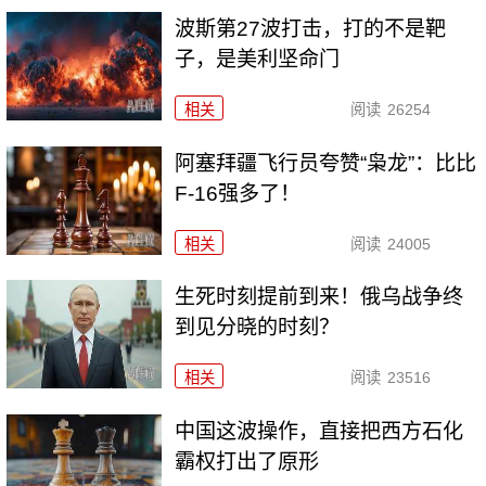
波斯第27波打击，打的不是靶
子，是美利坚命门
相关
阅读
26254
阿塞拜疆飞行员夸赞“枭龙”：比比
F-16强多了！
相关
阅读
24005
生死时刻提前到来！俄乌战争终
到见分晓的时刻？
相关
阅读
23516
中国这波操作，直接把西方石化
霸权打出了原形