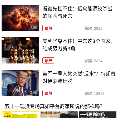
看谁先扛不住：俄乌能源绞杀战
的底牌与死穴
最热
阅读
2025
美利坚靠不住！中东这3个国家，
结成势力新3角
最热
阅读
2324
美军一号人物突然“反水”？特朗普
对伊豪赌玩脱
最热
阅读
12567
双十一现货专场真如平台商家所说的那样吗？