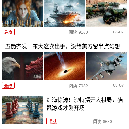
08-07
最热
阅读
9160
五箭齐发：东大这次出手，没给美方留半点幻想
08-07
最热
阅读
7932
红海惊涛！沙特摆开大棋局，猫
鼠游戏才刚开场
最热
阅读
6680