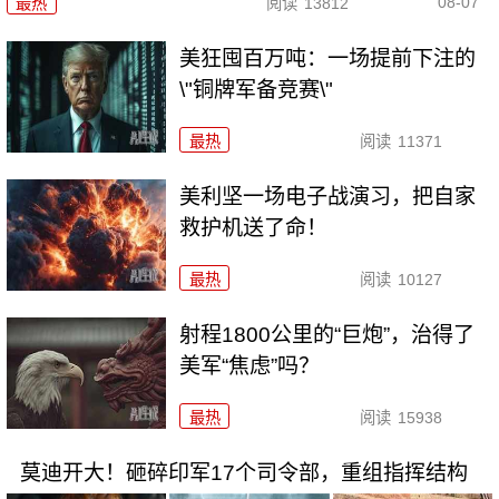
08-07
最热
阅读
13812
美狂囤百万吨：一场提前下注的
\"铜牌军备竞赛\"
最热
阅读
11371
美利坚一场电子战演习，把自家
救护机送了命！
最热
阅读
10127
射程1800公里的“巨炮”，治得了
美军“焦虑”吗？
最热
阅读
15938
莫迪开大！砸碎印军17个司令部，重组指挥结构