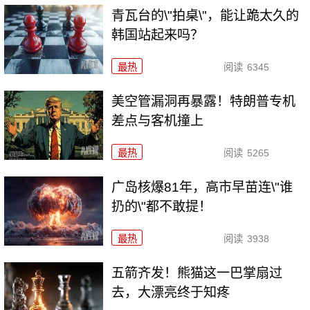
青瓦台的\"拍桌\"，能让跪太久的
韩国站起来吗？
最热
阅读
6345
美空管漏洞再暴露！特朗普专机
差点与客机撞上
最热
阅读
5265
广岛核爆81年，高市早苗连\"谁
扔的\"都不敢提！
最热
阅读
3938
五箭齐发！熊猫这一巴掌扇过
去，大漂亮终于知疼