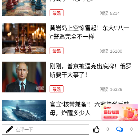
最热
阅读
5214
黄岩岛上空惊雷起！东大\"八一
\"警巡完全不一样
最热
阅读
16180
刚刚，普京被逼亮出底牌！俄罗
斯要干大事了！
最热
阅读
16326
官宣“核常兼备”！六爷挂弹反航
母，炸醒多少人
最热
阅读
13099
0
0
点评一下