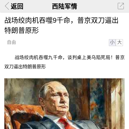
返回
西陆军情
战场绞肉机吞噬9千命，普京双刀逼出
特朗普原形
小
大
自由
战场绞肉机吞噬九千命，谈判桌上美乌陷死局！普京
双刀逼出特朗普原形