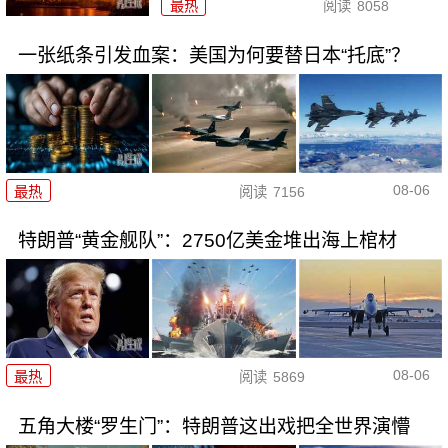
最热
阅读
8058
一张纸条引发血案：美国为何要替日本“托底”？
08-06
最热
阅读
7156
特朗普“黄金舰队”：2750亿美金堆出海上棺材
08-06
最热
阅读
5869
五角大楼“罗生门”：特朗普这出戏把全世界演懵