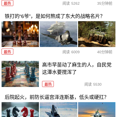
最热
阅读
5262
35分钟前
铁打的“6爷”，是如何熬成了东大的战略名片？
最热
阅读
6009
40分钟前
高市早苗动了麻生的人，自民党
这潭水要搅浑了
最热
阅读
5530
后院起火，前防长逼宫泽连斯基，低头或硬扛？