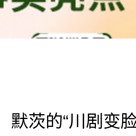
默茨的“川剧变