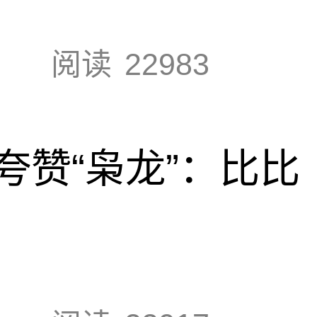
阅读
22983
夸赞“枭龙”：比比