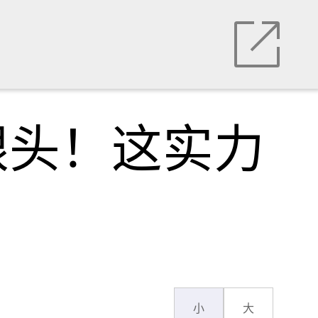
跟头！这实力
小
大