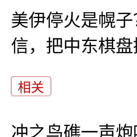
美伊停火是幌子
信，把中东棋盘
相关
冲之鸟礁一声炮