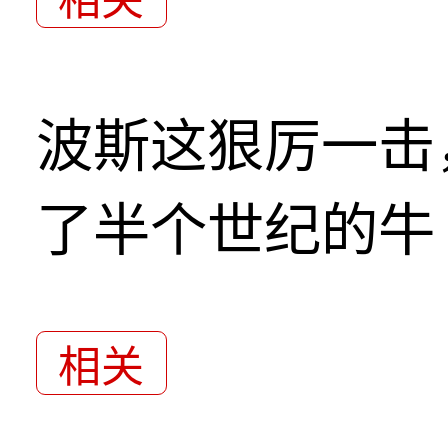
波斯这狠厉一击
了半个世纪的牛
相关