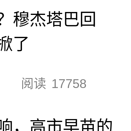
？穆杰塔巴回
掀了
阅读
17758
响，高市早苗的