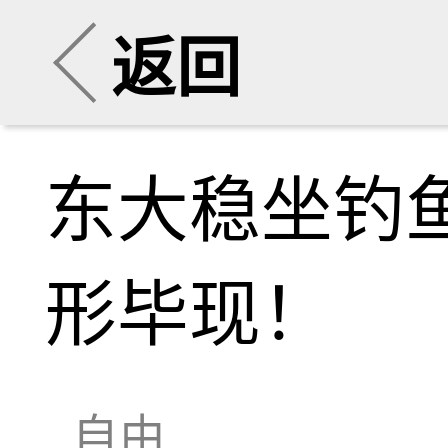
返回
东大稳坐钓鱼
形毕现！
自由