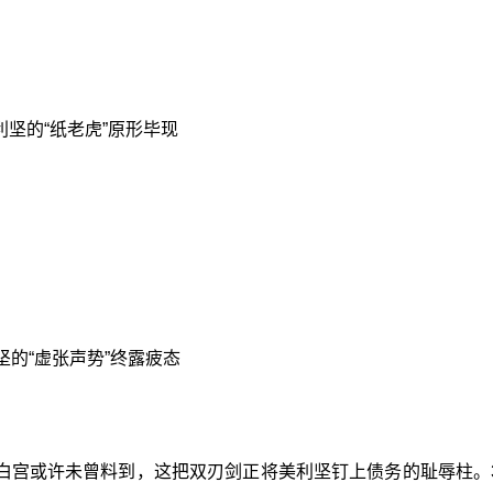
坚的“纸老虎”原形毕现
坚的“虚张声势”终露疲态
白宫或许未曾料到，这把双刃剑正将美利坚钉上债务的耻辱柱。