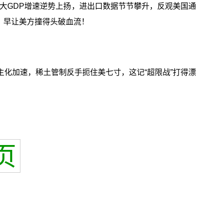
大GDP增速逆势上扬，进出口数据节节攀升，反观美国通
，早让美方撞得头破血流！
化加速，稀土管制反手扼住美七寸，这记“超限战”打得漂
页