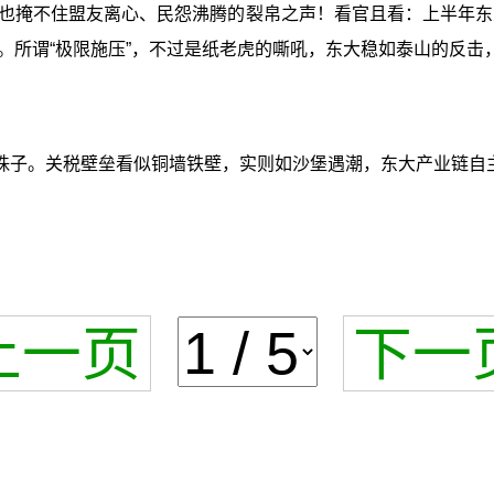
也掩不住盟友离心、民怨沸腾的裂帛之声！看官且看：上半年东
。所谓“极限施压”，不过是纸老虎的嘶吼，东大稳如泰山的反击
珠子。关税壁垒看似铜墙铁壁，实则如沙堡遇潮，东大产业链自主
上一页
下一