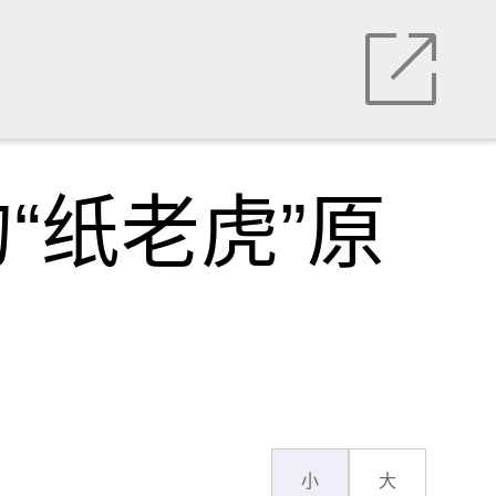
“纸老虎”原
小
大