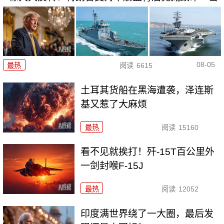
08-05
最热
阅读
6615
土耳其货船在黑海遭袭，泽连斯
基又惹了大麻烦
最热
阅读
15160
看不见就挨打！歼-15T百公里外
一剑封喉F-15J
最热
阅读
12052
印度满世界绕了一大圈，最后发