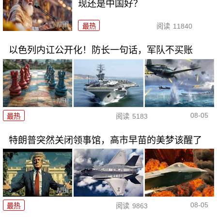
现还是中国好？
最热
阅读
11840
以色列内讧公开化！防长一句话，军队不买账
08-05
最热
阅读
5183
特朗普突然关闭领事馆，高市早苗的美梦该醒了
08-05
最热
阅读
9863