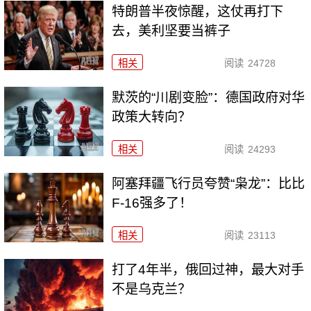
特朗普半夜惊醒，这仗再打下
去，美利坚要当裤子
相关
阅读
24728
默茨的“川剧变脸”：德国政府对华
政策大转向？
相关
阅读
24293
阿塞拜疆飞行员夸赞“枭龙”：比比
F-16强多了！
相关
阅读
23113
打了4年半，俄回过神，最大对手
不是乌克兰？