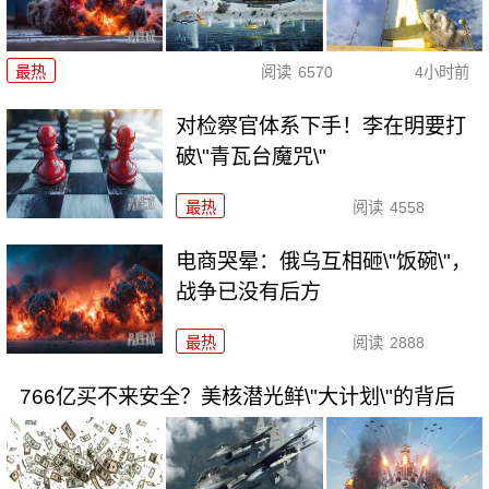
最热
阅读
6570
4小时前
对检察官体系下手！李在明要打
破\"青瓦台魔咒\"
最热
阅读
4558
电商哭晕：俄乌互相砸\"饭碗\"，
战争已没有后方
最热
阅读
2888
766亿买不来安全？美核潜光鲜\"大计划\"的背后