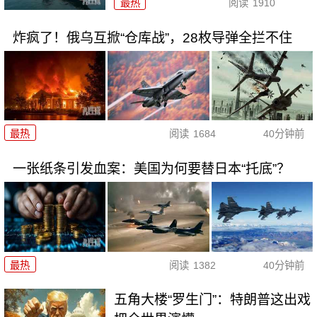
最热
阅读
1910
炸疯了！俄乌互掀“仓库战”，28枚导弹全拦不住
最热
阅读
1684
40分钟前
一张纸条引发血案：美国为何要替日本“托底”？
最热
阅读
1382
40分钟前
五角大楼“罗生门”：特朗普这出戏