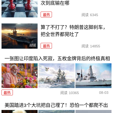
次到底输在哪
最热
阅读
6345
算了不打了？特朗普这脚刹车，
把全世界都晃吐了
最热
阅读
14855
一张图让印度陷入死寂，五枚金牌背后的终极真相
08-03
最热
阅读
10365
美国踏进3个大坑把自己埋了！恐怕一个都爬不出