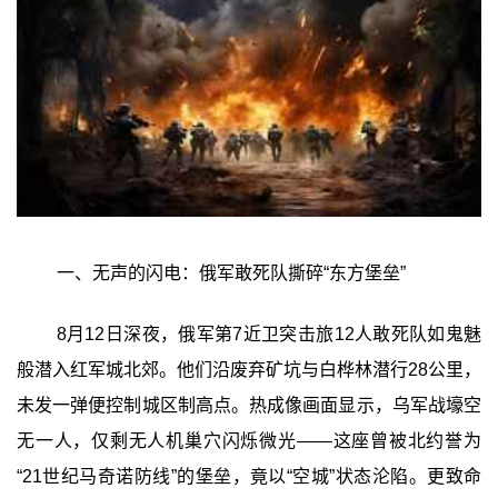
一、无声的闪电：俄军敢死队撕碎“东方堡垒”
8月12日深夜，俄军第7近卫突击旅12人敢死队如鬼魅
般潜入红军城北郊。他们沿废弃矿坑与白桦林潜行28公里，
未发一弹便控制城区制高点。热成像画面显示，乌军战壕空
无一人，仅剩无人机巢穴闪烁微光——这座曾被北约誉为
“21世纪马奇诺防线”的堡垒，竟以“空城”状态沦陷。更致命