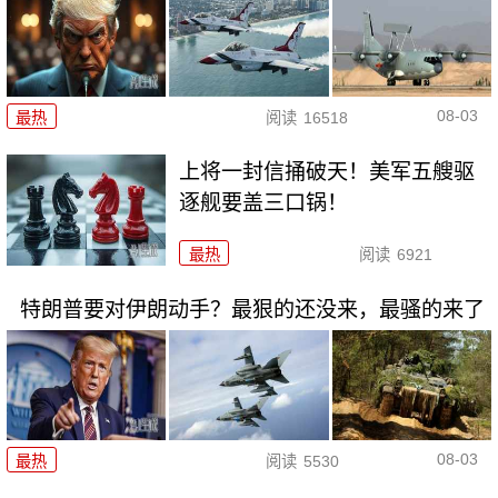
08-03
最热
阅读
16518
上将一封信捅破天！美军五艘驱
逐舰要盖三口锅！
最热
阅读
6921
特朗普要对伊朗动手？最狠的还没来，最骚的来了
08-03
最热
阅读
5530