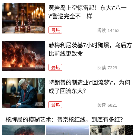
黄岩岛上空惊雷起！东大\"八一
\"警巡完全不一样
最热
阅读
14453
赫梅利尼茨基7小时殉爆，乌后方
比前线更致命
最热
阅读
7229
特朗普的制造业\"回流梦\"，为何
成了回流东大？
最热
阅读
6821
核牌局的模糊艺术：普京核红线，到底有多红？