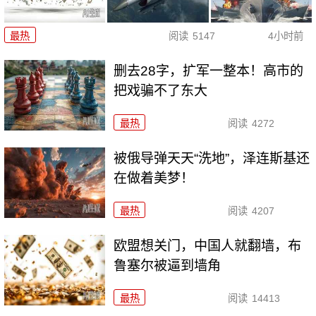
最热
阅读
5147
4小时前
删去28字，扩军一整本！高市的
把戏骗不了东大
最热
阅读
4272
被俄导弹天天“洗地”，泽连斯基还
在做着美梦！
最热
阅读
4207
欧盟想关门，中国人就翻墙，布
鲁塞尔被逼到墙角
最热
阅读
14413