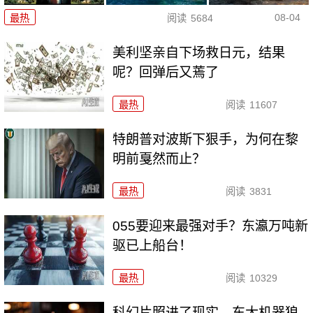
08-04
最热
阅读
5684
美利坚亲自下场救日元，结果
呢？回弹后又蔫了
最热
阅读
11607
特朗普对波斯下狠手，为何在黎
明前戛然而止？
最热
阅读
3831
055要迎来最强对手？东瀛万吨新
驱已上船台！
最热
阅读
10329
科幻片照进了现实，东大机器狼