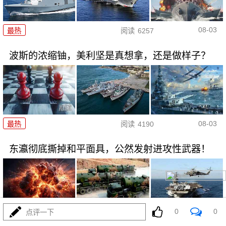
08-03
最热
阅读
6257
波斯的浓缩铀，美利坚是真想拿，还是做样子？
08-03
最热
阅读
4190
东瀛彻底撕掉和平面具，公然发射进攻性武器！
0
0
点评一下
08-03
最热
阅读
11013