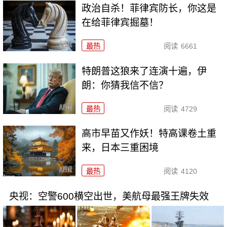
政治自杀！菲律宾防长，你这是
在给菲律宾掘墓！
最热
阅读
6661
特朗普这狼来了连演十遍，伊
朗：你猜我信不信？
最热
阅读
4729
高市早苗又作妖！特高课卷土重
来，日本三重困境
最热
阅读
4120
央视：空警600横空出世，美航母最强王牌失效