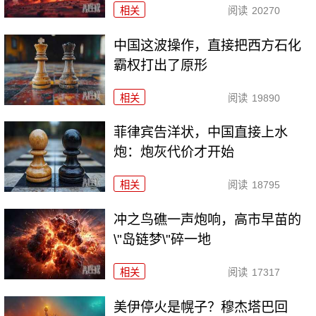
相关
阅读
20270
中国这波操作，直接把西方石化
霸权打出了原形
相关
阅读
19890
菲律宾告洋状，中国直接上水
炮：炮灰代价才开始
相关
阅读
18795
冲之鸟礁一声炮响，高市早苗的
\"岛链梦\"碎一地
相关
阅读
17317
美伊停火是幌子？穆杰塔巴回