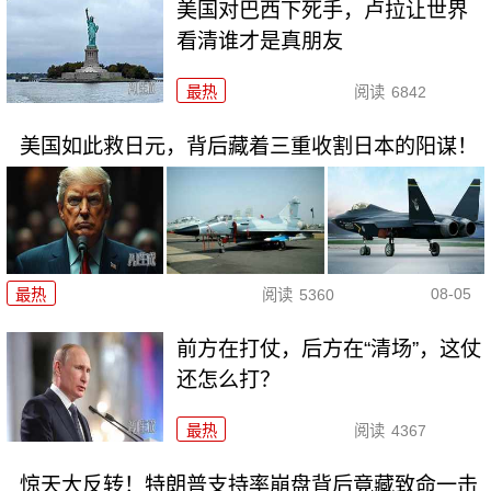
美国对巴西下死手，卢拉让世界
看清谁才是真朋友
最热
阅读
6842
美国如此救日元，背后藏着三重收割日本的阳谋！
08-05
最热
阅读
5360
前方在打仗，后方在“清场”，这仗
还怎么打？
最热
阅读
4367
惊天大反转！特朗普支持率崩盘背后竟藏致命一击