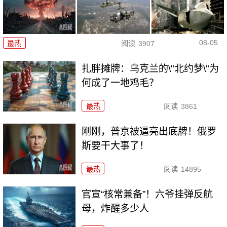
08-05
最热
阅读
3907
扎胖摊牌：乌克兰的\"北约梦\"为
何成了一地鸡毛？
最热
阅读
3861
刚刚，普京被逼亮出底牌！俄罗
斯要干大事了！
最热
阅读
14895
官宣“核常兼备”！六爷挂弹反航
母，炸醒多少人