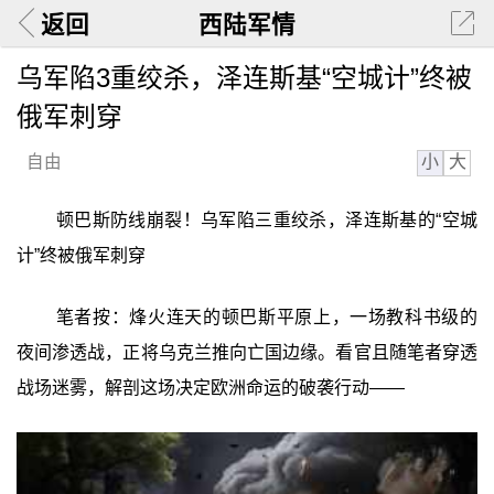
返回
西陆军情
乌军陷3重绞杀，泽连斯基“空城计”终被
俄军刺穿
小
大
自由
顿巴斯防线崩裂！乌军陷三重绞杀，泽连斯基的“空城
计”终被俄军刺穿
笔者按：烽火连天的顿巴斯平原上，一场教科书级的
夜间渗透战，正将乌克兰推向亡国边缘。看官且随笔者穿透
战场迷雾，解剖这场决定欧洲命运的破袭行动——