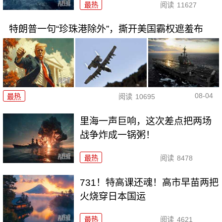
最热
阅读
11627
特朗普一句“珍珠港除外”，撕开美国霸权遮羞布
08-04
最热
阅读
10695
里海一声巨响，这次差点把两场
战争炸成一锅粥！
最热
阅读
8478
731！特高课还魂！高市早苗两把
火烧穿日本国运
最热
阅读
4621