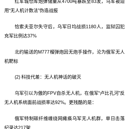
红军城仓库炮弹储量从4700吨暴跌至83发，乌军被迫
用“无人机计数法”伪造战报
恰索夫亚尔失守后，乌军日均战损1180人，监狱囚犯
充军比例达37%
北约输送的M777榴弹炮因无炮手操作，沦为俄军无人
机靶标
(2) 科技代差：无人机神话的破灭
乌军引以为傲的FPV自杀无人机，在俄军“卢比孔河”反
无人机系统面前战损率达92%。更残酷的是：
俄军特制碳纤维缠绕网瘫痪乌军无人机群，单日击落
纪录达217架