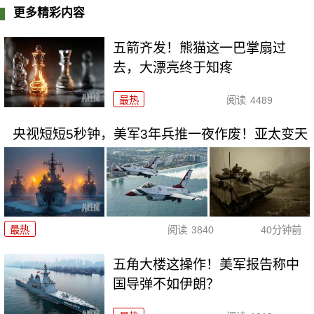
更多精彩内容
五箭齐发！熊猫这一巴掌扇过
去，大漂亮终于知疼
最热
阅读
4489
央视短短5秒钟，美军3年兵推一夜作废！亚太变天
最热
阅读
3840
40分钟前
五角大楼这操作！美军报告称中
国导弹不如伊朗？