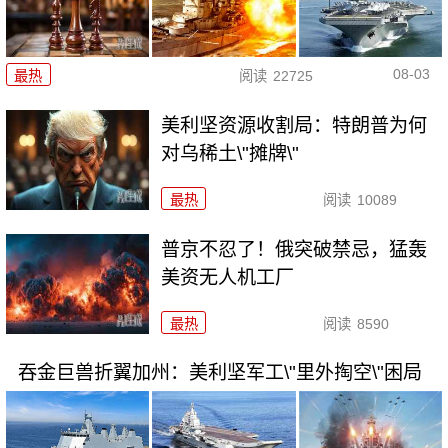
08-03
最热
阅读
22725
美利坚资源收割局：特朗普为何
对乌稀土\"摊牌\"
最热
阅读
10089
普京不忍了！俄突破禁忌，猛轰
美资无人机工厂
最热
阅读
8590
吞金巨兽折翼加州：美利坚军工\"里外掏空\"困局