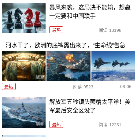
暴风来袭，这局决不能输，想赢
一定要和中国联手
最热
阅读
13198
河水干了，欧洲的底裤露出来了，“生命线”告急
08-06
最热
阅读
9523
解放军五秒镜头颠覆太平洋！美
军最后安全区没了
最热
阅读
12251