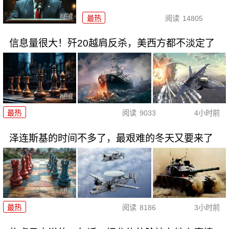
最热
阅读
14805
信息量很大！歼20越肩反杀，美西方都不淡定了
最热
阅读
9033
4小时前
泽连斯基的时间不多了，最艰难的冬天又要来了
最热
阅读
8186
3小时前