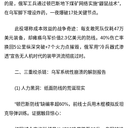
的是，俄军工兵通过顿巴斯地下煤矿网络实施“鼹鼠战术”，
在乌军脚下埋设炸药，一夜爆破17处关键节点。
此役堪称成本效益的战争奇迹：每支敢死队仅耗47万
美元装备，却瘫痪乌军价值2.3亿美元的防线。40%伤亡率
换回5公里纵深突破+7个火力点摧毁，俄军用“冷兵器式渗
透”宣告无人机时代的装甲洪流彻底过时。
二、三重绞杀链：乌军系统性崩溃的解剖报告
(1) 人力黑洞：纸面防线的荒诞现实
“顿巴斯防线”缺编率超60%，前线士兵用木棍模拟反坦
克导弹训练。证据触目惊心：