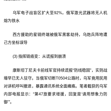
乌军电子战盲区扩大至92%，俄军激光武器将无人机
熔为铁水
西方援助的星链终端被俄军黑客劫持，乌炮兵阵地遭
己方坐标误导
(3) 指挥链癌变：从谎报到崩溃
康斯坦丁尼夫卡前线军官持续谎报“防线稳固”，实则战
壕早已无人驻守。当俄军切断T0504公路时，乌军竟用民用
对讲机呼叫撤退，暴露通讯系统全面瘫痪。笔者截获的乌军
内部电报显示：“第47旅要求增援，回复是‘请用想象力防
御’”。