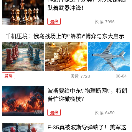
驮着武器冲锋！
最热
阅读
7996
千机压境：俄乌战场上的\"蜂群\"博弈与东大启示
08-04
最热
阅读
7728
波斯要给中东\"物理断网\"，特朗
普忙递橄榄枝？
最热
阅读
6450
F-35真被波斯导弹端了！美军这