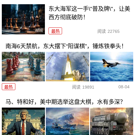
东大海军这一手\"普及牌\"，让美
西方彻底破防！
最热
阅读
22765
南海6天禁航，东大摆下“阳谋棋”，锤炼铁拳头！
08-04
最热
阅读
19891
马、特和好，美中期选举这盘大棋，水有多深？