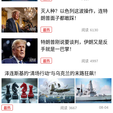
灭人种？以色列这波操作，连特
朗普面子都敢踩！
最热
阅读
6130
特朗普刚说要谈判，伊朗又是反
手就是一巴掌！
最热
阅读
4997
泽连斯基的“清场行动”与乌克兰的末路狂飙！
08-04
最热
阅读
3667