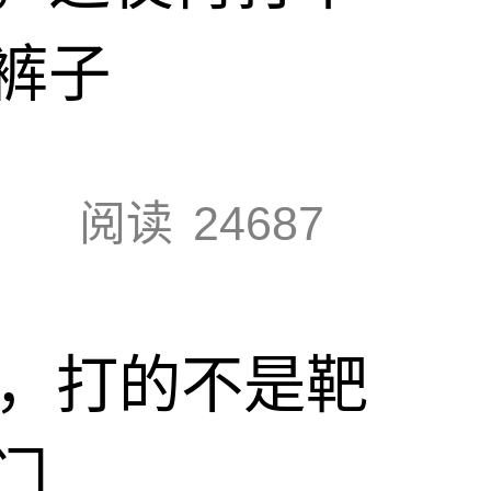
裤子
阅读
24687
击，打的不是靶
门