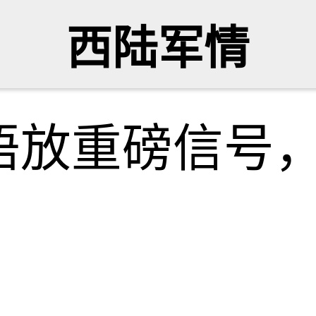
西陆军情
晤放重磅信号