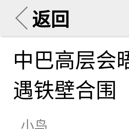
返回
中巴高层会
遇铁壁合围
小鸟