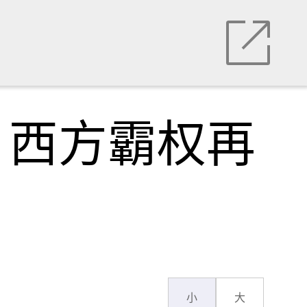
，西方霸权再
小
大