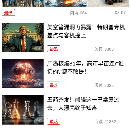
08-07
最热
阅读
6841
美空管漏洞再暴露！特朗普专机
差点与客机撞上
最热
阅读
3383
广岛核爆81年，高市早苗连\"谁
扔的\"都不敢提！
最热
阅读
2325
五箭齐发！熊猫这一巴掌扇过
去，大漂亮终于知疼
最热
阅读
21862