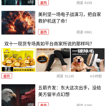
最热
阅读
8159
美利坚一场电子战演习，把自家
救护机送了命！
最热
阅读
6961
双十一现货专场真如平台商家所说的那样吗？
最热
阅读
31145
4小时前
五箭齐发：东大这次出手，没给
美方留半点幻想
最热
阅读
5290