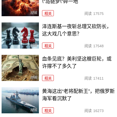
\"岛链梦\"碎一地
相关
阅读
17575
泽连斯基一夜斩总理又砍防长，
这大戏几个意思？
相关
阅读
17548
血条见底？美利坚这艘巨轮，或
许撑不了多久了
相关
阅读
17411
黄海这出“老将配新王”，把俄罗斯
海军看沉默了
相关
阅读
16273