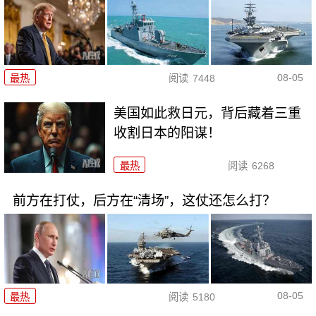
08-05
最热
阅读
7448
美国如此救日元，背后藏着三重
收割日本的阳谋！
最热
阅读
6268
前方在打仗，后方在“清场”，这仗还怎么打？
08-05
最热
阅读
5180