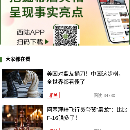
大家都在看
美国对盟友捅刀！中国这步棋，
全世界都看傻了
相关
阅读
34780
阿塞拜疆飞行员夸赞“枭龙”：比比
F-16强多了！