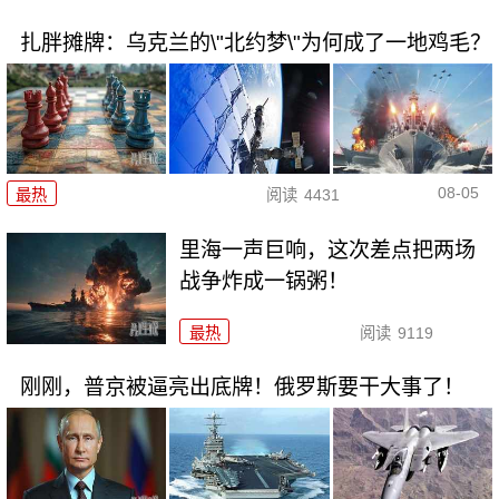
扎胖摊牌：乌克兰的\"北约梦\"为何成了一地鸡毛？
08-05
最热
阅读
4431
里海一声巨响，这次差点把两场
战争炸成一锅粥！
最热
阅读
9119
刚刚，普京被逼亮出底牌！俄罗斯要干大事了！