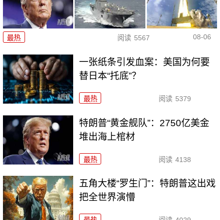
08-06
最热
阅读
5567
一张纸条引发血案：美国为何要
替日本“托底”？
最热
阅读
5379
特朗普“黄金舰队”：2750亿美金
堆出海上棺材
最热
阅读
4138
五角大楼“罗生门”：特朗普这出戏
把全世界演懵