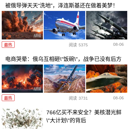
被俄导弹天天“洗地”，泽连斯基还在做着美梦！
08-06
最热
阅读
5375
电商哭晕：俄乌互相砸\"饭碗\"，战争已没有后方
08-06
最热
阅读
3731
766亿买不来安全？美核潜光鲜
\"大计划\"的背后