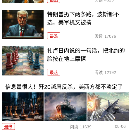
最热
阅读
4029
特朗普扔下两条路，波斯都不
选，美军机又被揍
最热
阅读
17076
扎卢日内说的一句话，把北约的
脸按在地上摩擦
最热
阅读
12192
信息量很大！歼20越肩反杀，美西方都不淡定了
08-06
最热
阅读
11639