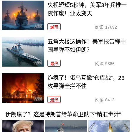
央视短短5秒钟，美军3年兵推一
夜作废！亚太变天
最热
阅读
17692
五角大楼这操作！美军报告称中
国导弹不如伊朗？
最热
阅读
9386
炸疯了！俄乌互掀“仓库战”，28
枚导弹全拦不住
最热
阅读
6413
伊朗赢了？这是特朗普给革命卫队下“精准毒计”