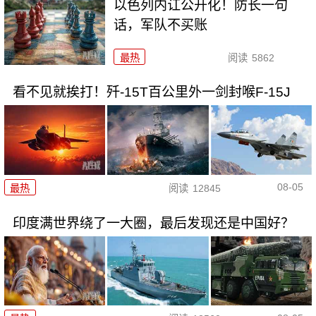
以色列内讧公开化！防长一句
话，军队不买账
最热
阅读
5862
看不见就挨打！歼-15T百公里外一剑封喉F-15J
08-05
最热
阅读
12845
印度满世界绕了一大圈，最后发现还是中国好？