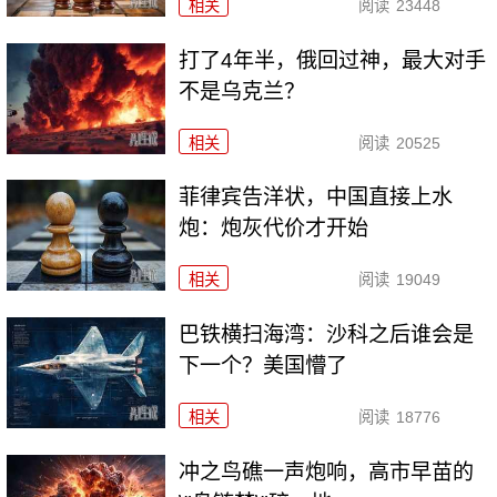
相关
阅读
23448
打了4年半，俄回过神，最大对手
不是乌克兰？
相关
阅读
20525
菲律宾告洋状，中国直接上水
炮：炮灰代价才开始
相关
阅读
19049
巴铁横扫海湾：沙科之后谁会是
下一个？美国懵了
相关
阅读
18776
冲之鸟礁一声炮响，高市早苗的