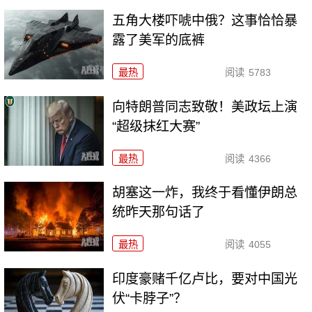
五角大楼吓唬中俄？这事恰恰暴
露了美军的底裤
最热
阅读
5783
向特朗普同志致敬！美政坛上演
“超级抹红大赛”
最热
阅读
4366
胡塞这一炸，我终于看懂伊朗总
统昨天那句话了
最热
阅读
4055
印度豪赌千亿卢比，要对中国光
伏“卡脖子”？