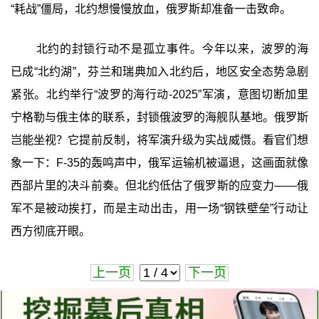
“耗战”僵局，北约想慢慢放血，俄罗斯却准备一击致命。
北约的封锁行动不是孤立事件。今年以来，波罗的海
已成“北约湖”，芬兰和瑞典加入北约后，地区安全态势急剧
紧张。北约举行“波罗的海行动-2025”军演，意图切断加里
宁格勒与俄主体的联系，封锁俄波罗的海舰队基地。俄罗斯
岂能坐视？它提前反制，将军演升级为实战威慑。看官们想
象一下：F-35的轰鸣声中，俄军运输机被逼退，这画面就像
西部片里的决斗前奏。但北约低估了俄罗斯的应变力——俄
军不是被动挨打，而是主动出击，用一场“钢铁壁垒”行动让
西方彻底开眼。
上一页
下一页