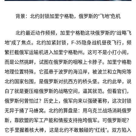
背景：北约封锁加里宁格勒，俄罗斯的“飞地”危机
北约最近动作频频，加里宁格勒这块俄罗斯的“战略飞
地”成了焦点。北约加紧封锁，F-35隐身战机昼夜飞行，频
繁拦截俄军运输机进入加里宁格勒州。这可不是小打小闹，
而是公然挑衅，试图在俄罗斯的咽喉上卡脖子。加里宁格勒
地理位置特殊，它孤悬于波罗的海沿岸，被波兰和立陶宛等
北约国家包围，是俄罗斯对抗西方的桥头堡。北约此举，说
白了就是要压缩俄罗斯的战略空间，逼其就范。但看官们，
俄罗斯何曾怕过？历史上，俄军向来以强硬著称，这次封锁
无异于捅了马蜂窝。北约的算盘是：用乌克兰战场消耗俄罗
斯，靠欧盟的军工产能和情报支持拖垮俄军。可俄罗斯呢？
它手里握着核大棒，这是北约不敢触碰的“红线”。双方陷入