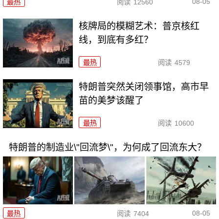
08-05
最热
阅读
12560
核牌局的模糊艺术：普京核红
线，到底有多红？
最热
阅读
4579
特朗普突然关闭领事馆，高市早
苗的美梦该醒了
最热
阅读
10600
特朗普的制造业\"回流梦\"，为何成了回流东大？
08-05
最热
阅读
7404