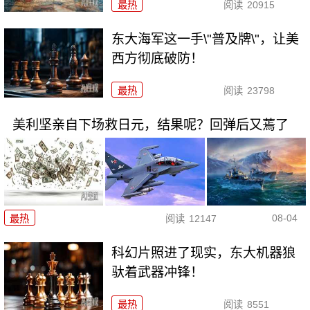
最热
阅读
20915
东大海军这一手\"普及牌\"，让美
西方彻底破防！
最热
阅读
23798
美利坚亲自下场救日元，结果呢？回弹后又蔫了
08-04
最热
阅读
12147
科幻片照进了现实，东大机器狼
驮着武器冲锋！
最热
阅读
8551