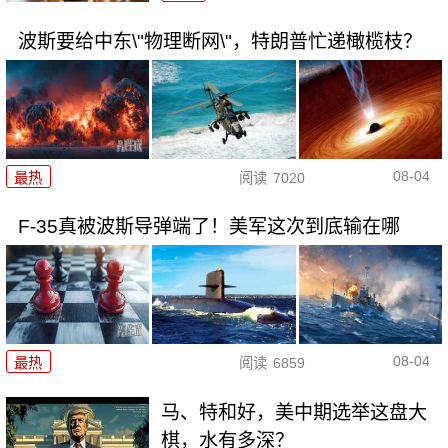
波斯要给中东\"物理断网\"，特朗普忙递橄榄枝？
08-04
最热
阅读
7020
F-35真被波斯导弹端了！美军这次到底输在哪
08-04
最热
阅读
6859
马、特和好，美中期选举这盘大
棋，水有多深？