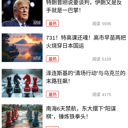
特朗普刚说要谈判，伊朗又是反
手就是一巴掌！
最热
阅读
5595
731！特高课还魂！高市早苗两把
火烧穿日本国运
最热
阅读
5169
泽连斯基的“清场行动”与乌克兰的
末路狂飙！
最热
阅读
4175
南海6天禁航，东大摆下“阳谋
棋”，锤炼铁拳头！