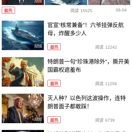
08-04
最热
阅读
15525
官宣“核常兼备”！六爷挂弹反航
母，炸醒多少人
最热
阅读
12242
特朗普一句“珍珠港除外”，撕开美
国霸权遮羞布
最热
阅读
11256
灭人种？以色列这波操作，连特
朗普面子都敢踩！
最热
阅读
6739