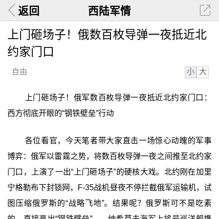
返回
西陆军情
上门砸场子！俄数百枚导弹一夜抵近北
约家门口
小
大
自由
上门砸场子！俄军数百枚导弹一夜抵近北约家门口：
西方彻底开眼的“钢铁壁垒”行动
各位看官，今天笔者带大家直击一场惊心动魄的军事
博弈：俄军以雷霆之势，将数百枚导弹一夜之间推至北约家
门口，上演了一出“上门砸场子”的硬核大戏。北约刚在加里
宁格勒布下封锁网，F-35战机昼夜不停拦截俄军运输机，试
图压缩俄罗斯的“战略飞地”。结果呢？俄罗斯可不是吃素
的，直接亮出“钢铁壁垒”——纳希莫夫海军上将号巡洋舰携