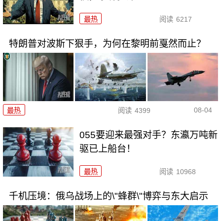
最热
阅读
6217
特朗普对波斯下狠手，为何在黎明前戛然而止？
08-04
最热
阅读
4399
055要迎来最强对手？东瀛万吨新
驱已上船台！
最热
阅读
10968
千机压境：俄乌战场上的\"蜂群\"博弈与东大启示