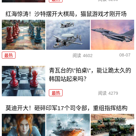
红海惊涛！沙特摆开大棋局，猫鼠游戏才刚开场
08-07
最热
阅读
4602
青瓦台的\"拍桌\"，能让跪太久的
韩国站起来吗？
最热
阅读
4279
莫迪开大！砸碎印军17个司令部，重组指挥结构