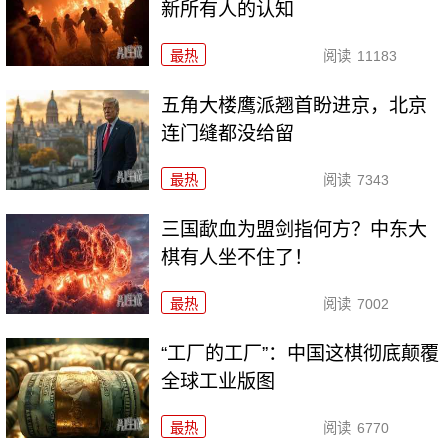
新所有人的认知
最热
阅读
11183
五角大楼鹰派翘首盼进京，北京
连门缝都没给留
最热
阅读
7343
三国歃血为盟剑指何方？中东大
棋有人坐不住了！
最热
阅读
7002
“工厂的工厂”：中国这棋彻底颠覆
全球工业版图
最热
阅读
6770