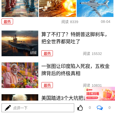
08-04
最热
阅读
8339
算了不打了？特朗普这脚刹车，
把全世界都晃吐了
最热
阅读
15532
一张图让印度陷入死寂，五枚金
牌背后的终极真相
最热
阅读
10831
美国踏进3个大坑把自己埋了！恐
怕一个都爬不出
0
0
点评一下