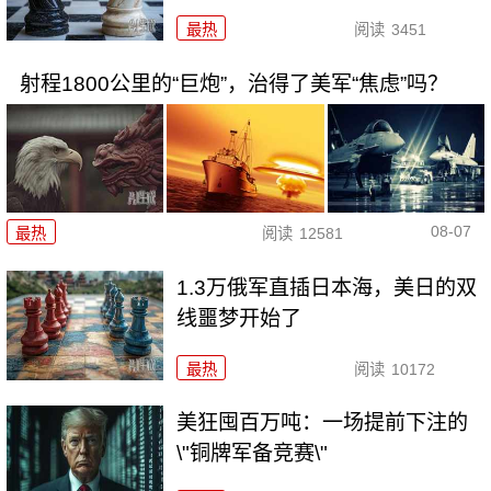
最热
阅读
3451
射程1800公里的“巨炮”，治得了美军“焦虑”吗？
08-07
最热
阅读
12581
1.3万俄军直插日本海，美日的双
线噩梦开始了
最热
阅读
10172
美狂囤百万吨：一场提前下注的
\"铜牌军备竞赛\"