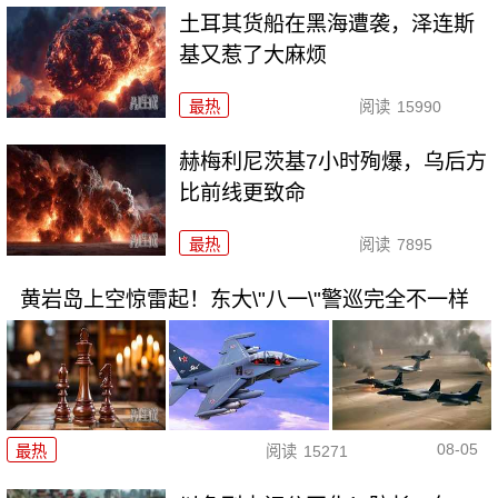
土耳其货船在黑海遭袭，泽连斯
基又惹了大麻烦
最热
阅读
15990
赫梅利尼茨基7小时殉爆，乌后方
比前线更致命
最热
阅读
7895
黄岩岛上空惊雷起！东大\"八一\"警巡完全不一样
08-05
最热
阅读
15271