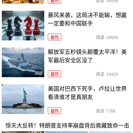
最热
阅读
16006
暴风来袭，这局决不能输，想赢
一定要和中国联手
最热
阅读
14554
解放军五秒镜头颠覆太平洋！美
军最后安全区没了
最热
阅读
13428
美国对巴西下死手，卢拉让世界
看清谁才是真朋友
最热
阅读
7768
惊天大反转！特朗普支持率崩盘背后竟藏致命一击