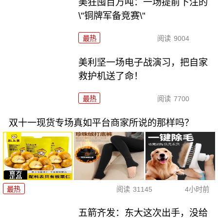
美狂囤百万吨：一场提前下注的
\"铜牌军备竞赛\"
最热
阅读
9004
美利坚一场电子战演习，把自家
救护机送了命！
最热
阅读
7700
双十一现货专场真如平台商家所说的那样吗？
最热
阅读
31145
4小时前
五箭齐发：东大这次出手，没给