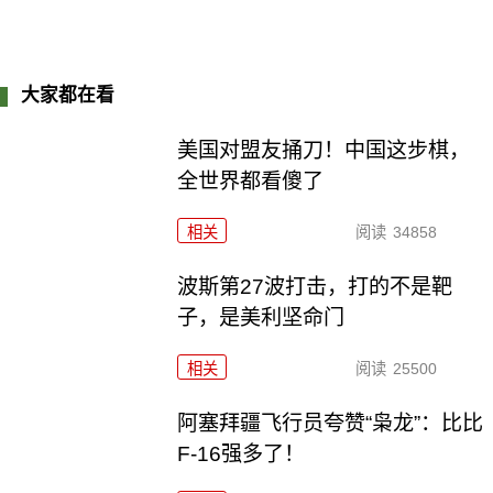
大家都在看
美国对盟友捅刀！中国这步棋，
全世界都看傻了
相关
阅读
34858
波斯第27波打击，打的不是靶
子，是美利坚命门
相关
阅读
25500
阿塞拜疆飞行员夸赞“枭龙”：比比
F-16强多了！