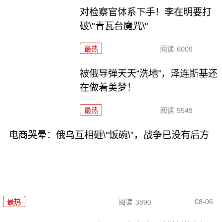
对检察官体系下手！李在明要打
破\"青瓦台魔咒\"
最热
阅读
6009
被俄导弹天天“洗地”，泽连斯基还
在做着美梦！
最热
阅读
5549
电商哭晕：俄乌互相砸\"饭碗\"，战争已没有后方
08-06
最热
阅读
3890