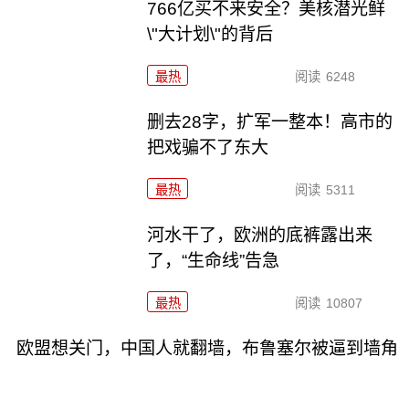
766亿买不来安全？美核潜光鲜
\"大计划\"的背后
最热
阅读
6248
删去28字，扩军一整本！高市的
把戏骗不了东大
最热
阅读
5311
河水干了，欧洲的底裤露出来
了，“生命线”告急
最热
阅读
10807
欧盟想关门，中国人就翻墙，布鲁塞尔被逼到墙角