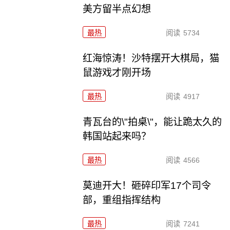
美方留半点幻想
最热
阅读
5734
红海惊涛！沙特摆开大棋局，猫
鼠游戏才刚开场
最热
阅读
4917
青瓦台的\"拍桌\"，能让跪太久的
韩国站起来吗？
最热
阅读
4566
莫迪开大！砸碎印军17个司令
部，重组指挥结构
最热
阅读
7241