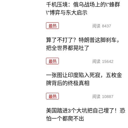
千机压境：俄乌战场上的\"蜂群
\"博弈与东大启示
最热
阅读
8437
算了不打了？特朗普这脚刹车，
把全世界都晃吐了
最热
阅读
15642
一张图让印度陷入死寂，五枚金
牌背后的终极真相
最热
阅读
10887
美国踏进3个大坑把自己埋了！恐
怕一个都爬不出