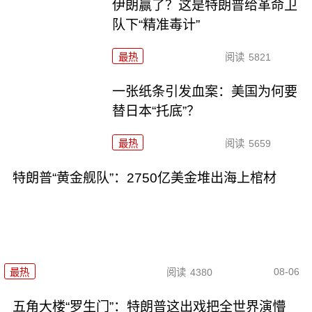
伊朗赢了？这是特朗普给革命卫
队下“精准毒计”
最热
阅读
5821
一张纸条引发血案：美国为何要
替日本“托底”？
最热
阅读
5659
特朗普“黄金舰队”：2750亿美金堆出海上棺材
08-06
最热
阅读
4380
五角大楼“罗生门”：特朗普这出戏把全世界演懵