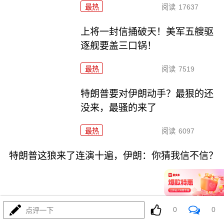
最热
阅读
17637
上将一封信捅破天！美军五艘驱
逐舰要盖三口锅！
最热
阅读
7519
特朗普要对伊朗动手？最狠的还
没来，最骚的来了
最热
阅读
6097
特朗普这狼来了连演十遍，伊朗：你猜我信不信？
0
0
点评一下
08-03
最热
阅读
5328