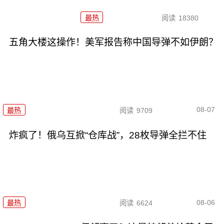
最热
阅读
18380
五角大楼这操作！美军报告称中国导弹不如伊朗？
08-07
最热
阅读
9709
炸疯了！俄乌互掀“仓库战”，28枚导弹全拦不住
08-06
最热
阅读
6624