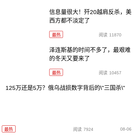
信息量很大！歼20越肩反杀，美
西方都不淡定了
最热
阅读
11870
泽连斯基的时间不多了，最艰难
的冬天又要来了
最热
阅读
10457
125万还是5万？俄乌战损数字背后的\"三国杀\"
08-06
最热
阅读
7924