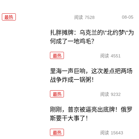
08-05
最热
阅读
7528
扎胖摊牌：乌克兰的\"北约梦\"为
何成了一地鸡毛？
最热
阅读
4551
里海一声巨响，这次差点把两场
战争炸成一锅粥！
最热
阅读
9232
刚刚，普京被逼亮出底牌！俄罗
斯要干大事了！
最热
阅读
15643