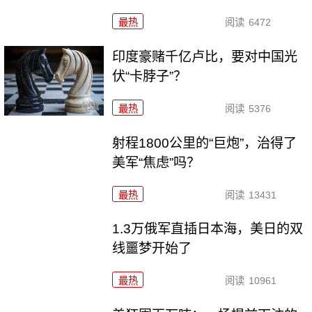
最热
阅读
6472
印度豪赌千亿卢比，要对中国光
伏“卡脖子”？
最热
阅读
5376
射程1800公里的“巨炮”，治得了
美军“焦虑”吗？
最热
阅读
13431
1.3万俄军直插日本海，美日的双
线噩梦开始了
最热
阅读
10961