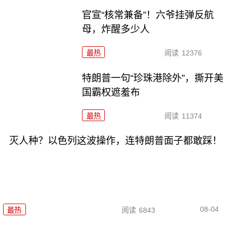
官宣“核常兼备”！六爷挂弹反航
母，炸醒多少人
最热
阅读
12376
特朗普一句“珍珠港除外”，撕开美
国霸权遮羞布
最热
阅读
11374
灭人种？以色列这波操作，连特朗普面子都敢踩！
08-04
最热
阅读
6843