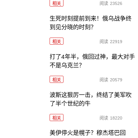
相关
阅读
23526
生死时刻提前到来！俄乌战争终
到见分晓的时刻？
相关
阅读
22919
打了4年半，俄回过神，最大对手
不是乌克兰？
相关
阅读
20579
波斯这狠厉一击，终结了美军吹
了半个世纪的牛
相关
阅读
18220
美伊停火是幌子？穆杰塔巴回