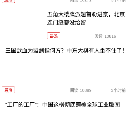
最热
阅读
16271
3小时前
五角大楼鹰派翘首盼进京，北京
连门缝都没给留
最热
阅读
10816
三国歃血为盟剑指何方？中东大棋有人坐不住了！
最热
阅读
10889
3小时前
“工厂的工厂”：中国这棋彻底颠覆全球工业版图