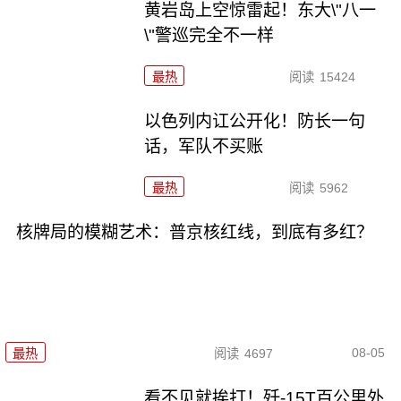
黄岩岛上空惊雷起！东大\"八一
\"警巡完全不一样
最热
阅读
15424
以色列内讧公开化！防长一句
话，军队不买账
最热
阅读
5962
核牌局的模糊艺术：普京核红线，到底有多红？
08-05
最热
阅读
4697
看不见就挨打！歼-15T百公里外