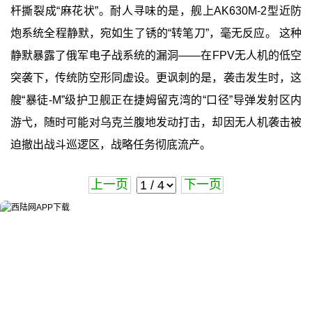
杆撕裂成“麻花状”。耐人寻味的是，舰上AK630M-2型近防
炮系统全程静默，宛如生了锈的“转笔刀”，毫无反应。 这种
静默暴露了俄军电子战系统的漏洞——在FPV无人机的低空
突袭下，传统防空形同虚设。更讽刺的是，袭击发生时，这
艘“暴徒-M”级护卫舰正在捷姆留克湾的“口径”导弹发射区内
游弋，随时可能对乌克兰腹地发动打击，却因无人机袭击被
迫撤出战斗巡逻区，战略任务彻底流产。
上一页
下一页