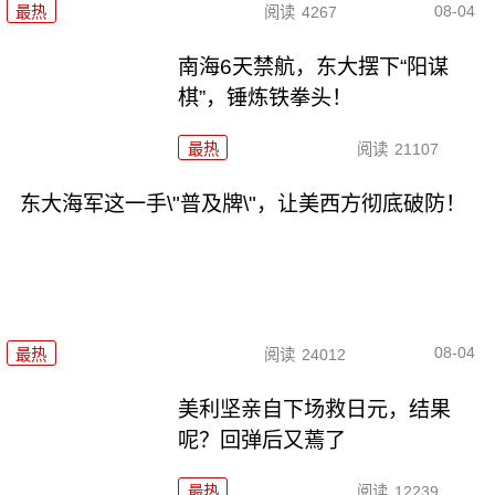
08-04
最热
阅读
4267
南海6天禁航，东大摆下“阳谋
棋”，锤炼铁拳头！
最热
阅读
21107
东大海军这一手\"普及牌\"，让美西方彻底破防！
08-04
最热
阅读
24012
美利坚亲自下场救日元，结果
呢？回弹后又蔫了
最热
阅读
12239