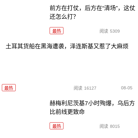
前方在打仗，后方在“清场”，这仗
还怎么打？
最热
阅读
5309
土耳其货船在黑海遭袭，泽连斯基又惹了大麻烦
08-05
最热
阅读
16127
赫梅利尼茨基7小时殉爆，乌后方
比前线更致命
最热
阅读
8015