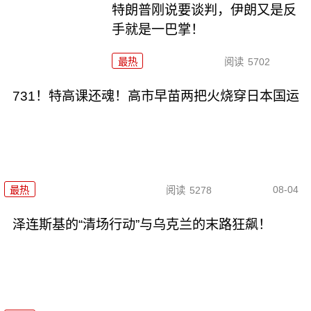
特朗普刚说要谈判，伊朗又是反
手就是一巴掌！
最热
阅读
5702
731！特高课还魂！高市早苗两把火烧穿日本国运
08-04
最热
阅读
5278
泽连斯基的“清场行动”与乌克兰的末路狂飙！