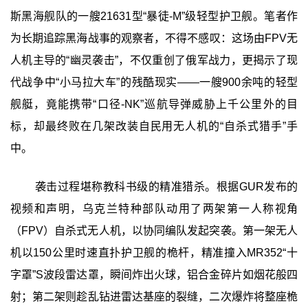
斯黑海舰队的一艘21631型“暴徒-M”级轻型护卫舰。笔者作
为长期追踪黑海战事的观察者，不得不感叹：这场由FPV无
人机主导的“幽灵袭击”，不仅重创了俄军战力，更揭示了现
代战争中“小马拉大车”的残酷现实——一艘900余吨的轻型
舰艇，竟能携带“口径-NK”巡航导弹威胁上千公里外的目
标，却最终败在几架改装自民用无人机的“自杀式猎手”手
中。
袭击过程堪称教科书级的精准猎杀。根据GUR发布的
视频和声明，乌克兰特种部队动用了两架第一人称视角
（FPV）自杀式无人机，以协同编队发起突袭。第一架无人
机以150公里时速直扑护卫舰的桅杆，精准撞入MR352“十
字罩”S波段雷达罩，瞬间炸出火球，铝合金碎片如烟花般四
射；第二架则趁乱钻进雷达基座的裂缝，二次爆炸将整座桅