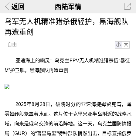
返回
西陆军情
乌军无人机精准猎杀俄轻护，黑海舰队
再遭重创
小
大
自由
亚速海上的幽灵：乌克兰FPV无人机精准猎杀俄“暴徒-
M”护卫舰，黑海舰队再遭重创
2025年8月28日，破晓时分的亚速海捷姆留克湾，薄
雾如纱般笼罩着水面。这片位于克里米亚半岛附近的战略水
域，向来是俄乌交锋的前沿阵地。这一天，乌克兰国防情报
局（GUR）的“普里马里”特种部队悄然出击，目标直指俄罗