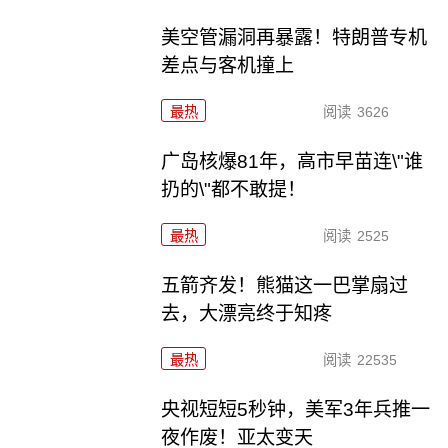
美空管漏洞再暴露！特朗普专机
差点与客机撞上
最热
阅读
3626
广岛核爆81年，高市早苗连\"谁
扔的\"都不敢提！
最热
阅读
2525
五箭齐发！熊猫这一巴掌扇过
去，大漂亮终于知疼
最热
阅读
22535
央视短短5秒钟，美军3年兵推一
夜作废！亚太变天