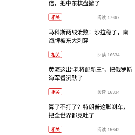
信，把中东棋盘掀了
相关
阅读
17667
马科斯两线溃败：沙拉稳了，南
海牌被东大刺穿
相关
阅读
16634
黄海这出“老将配新王”，把俄罗斯
海军看沉默了
相关
阅读
16334
算了不打了？特朗普这脚刹车，
把全世界都晃吐了
相关
阅读
15642