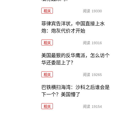
相关
阅读
19330
菲律宾告洋状，中国直接上水
炮：炮灰代价才开始
相关
阅读
19316
美国最狠的反华鹰派，怎么访个
华还委屈上了？
相关
阅读
19265
巴铁横扫海湾：沙科之后谁会是
下一个？美国懵了
相关
阅读
19154