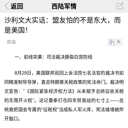
返回
西陆军情
沙利文大实话：盟友怕的不是东大，而
是美国！
小
大
自由
一、前线突袭：司法裁决撕裂白宫防线
8月29日，美国联邦巡回上诉法院七名法官的裁决书如
同精准制导导弹，直击特朗普关税政策的宪法命门。裁决明
文宣告："《国际紧急经济权力法》从未赋予总统征收关税
的无限开火权"。这记重拳打在四年贸易战的七寸上——总
统竟把国会专属的"征税权"当成私人军火库，宪法城墙被炸
开豁口。