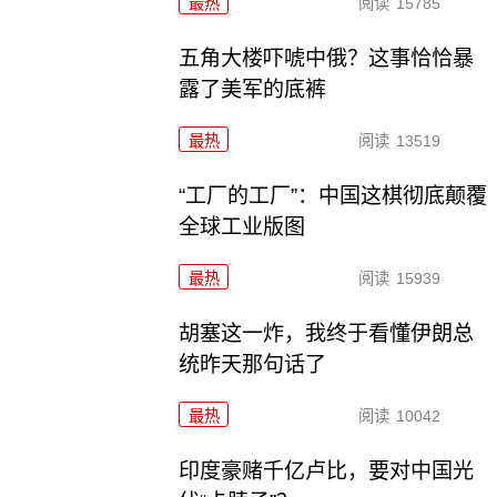
最热
阅读
15785
五角大楼吓唬中俄？这事恰恰暴
露了美军的底裤
最热
阅读
13519
“工厂的工厂”：中国这棋彻底颠覆
全球工业版图
最热
阅读
15939
胡塞这一炸，我终于看懂伊朗总
统昨天那句话了
最热
阅读
10042
印度豪赌千亿卢比，要对中国光