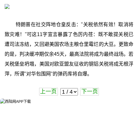
特朗普在社交阵地仓皇反击："关税依然有效！取消将
致灾难！"可这11字宣言暴露了色厉内荏：既不敢提关税已
遭司法冻结，又回避美国农场主粮仓里霉烂的大豆。更致命
的是，判决缓冲期仅余45天，最高法院将成为最终战场。若
关税堡垒坍塌，美国对欧亚盟友征收的钢铝关税将成无根浮
萍，所谓"对华包围网"的弹药库将自爆。
上一页
下一页