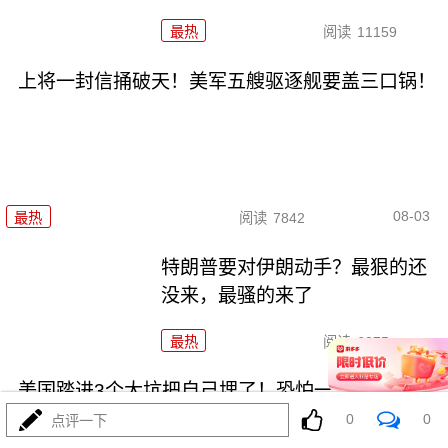
最热
阅读
11159
上将一封信捅破天！美军五艘驱逐舰要盖三口锅！
08-03
最热
阅读
7842
特朗普要对伊朗动手？最狠的还
没来，最骚的来了
最热
阅读
6375
美国踏进3个大坑把自己埋了！恐怕一个都爬不出
0
0
点评一下