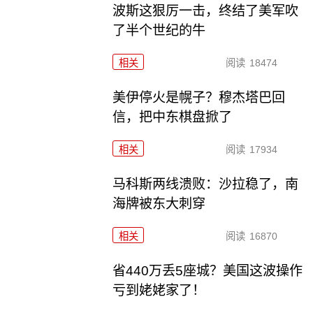
波斯这狠厉一击，终结了美军吹
了半个世纪的牛
相关
阅读
18474
美伊停火是幌子？穆杰塔巴回
信，把中东棋盘掀了
相关
阅读
17934
马科斯两线溃败：沙拉稳了，南
海牌被东大刺穿
相关
阅读
16870
省440万丢5座城？美国这波操作
亏到姥姥家了！