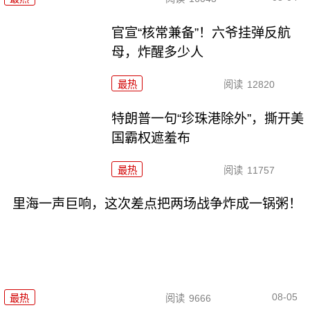
官宣“核常兼备”！六爷挂弹反航
母，炸醒多少人
最热
阅读
12820
特朗普一句“珍珠港除外”，撕开美
国霸权遮羞布
最热
阅读
11757
里海一声巨响，这次差点把两场战争炸成一锅粥！
08-05
最热
阅读
9666