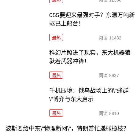
055要迎来最强对手？东瀛万吨新
驱已上船台！
最热
阅读
11432
科幻片照进了现实，东大机器狼
驮着武器冲锋！
最热
阅读
8937
千机压境：俄乌战场上的\"蜂群
\"博弈与东大启示
最热
阅读
8810
波斯要给中东\"物理断网\"，特朗普忙递橄榄枝？