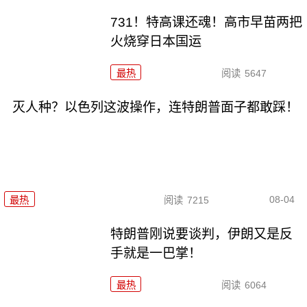
731！特高课还魂！高市早苗两把
火烧穿日本国运
最热
阅读
5647
灭人种？以色列这波操作，连特朗普面子都敢踩！
08-04
最热
阅读
7215
特朗普刚说要谈判，伊朗又是反
手就是一巴掌！
最热
阅读
6064