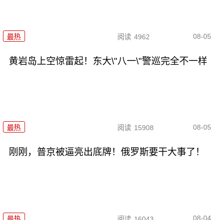
08-05
最热
阅读
4962
黄岩岛上空惊雷起！东大\"八一\"警巡完全不一样
08-05
最热
阅读
15908
刚刚，普京被逼亮出底牌！俄罗斯要干大事了！
08-04
最热
阅读
16043