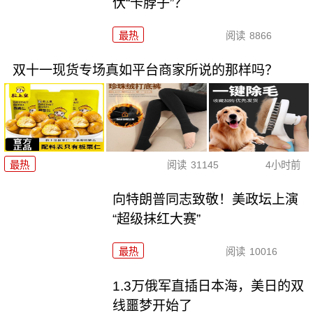
伏“卡脖子”？
最热
阅读
8866
双十一现货专场真如平台商家所说的那样吗？
最热
阅读
31145
4小时前
向特朗普同志致敬！美政坛上演
“超级抹红大赛”
最热
阅读
10016
1.3万俄军直插日本海，美日的双
线噩梦开始了