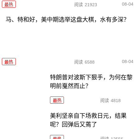
08-04
最热
阅读
21923
马、特和好，美中期选举这盘大棋，水有多深？
08-04
最热
阅读
6588
特朗普对波斯下狠手，为何在黎
明前戛然而止？
最热
阅读
4818
美利坚亲自下场救日元，结果
呢？回弹后又蔫了
最热
阅读
12556