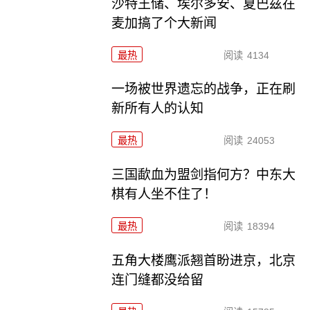
沙特王储、埃尔多安、夏巴兹在
麦加搞了个大新闻
最热
阅读
4134
一场被世界遗忘的战争，正在刷
新所有人的认知
最热
阅读
24053
三国歃血为盟剑指何方？中东大
棋有人坐不住了！
最热
阅读
18394
五角大楼鹰派翘首盼进京，北京
连门缝都没给留