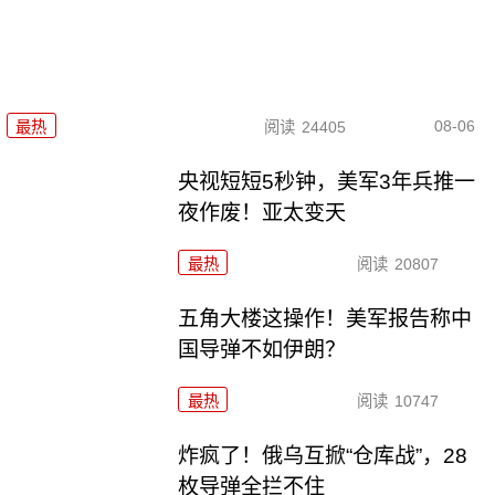
08-06
最热
阅读
24405
央视短短5秒钟，美军3年兵推一
夜作废！亚太变天
最热
阅读
20807
五角大楼这操作！美军报告称中
国导弹不如伊朗？
最热
阅读
10747
炸疯了！俄乌互掀“仓库战”，28
枚导弹全拦不住