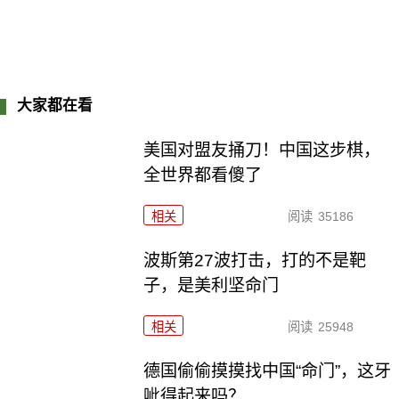
大家都在看
美国对盟友捅刀！中国这步棋，
全世界都看傻了
相关
阅读
35186
波斯第27波打击，打的不是靶
子，是美利坚命门
相关
阅读
25948
德国偷偷摸摸找中国“命门”，这牙
呲得起来吗？