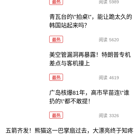
最热
阅读
5989
青瓦台的\"拍桌\"，能让跪太久的
韩国站起来吗？
最热
阅读
5620
美空管漏洞再暴露！特朗普专机
差点与客机撞上
最热
阅读
4619
广岛核爆81年，高市早苗连\"谁
扔的\"都不敢提！
最热
阅读
3326
五箭齐发！熊猫这一巴掌扇过去，大漂亮终于知疼