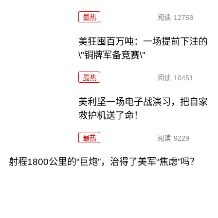
最热
阅读
12758
美狂囤百万吨：一场提前下注的
\"铜牌军备竞赛\"
最热
阅读
10451
美利坚一场电子战演习，把自家
救护机送了命！
最热
阅读
9229
射程1800公里的“巨炮”，治得了美军“焦虑”吗？