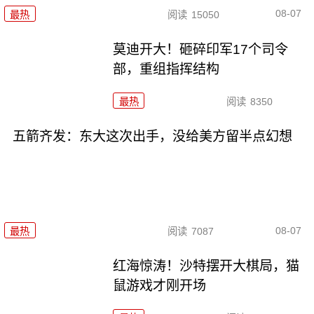
08-07
最热
阅读
15050
莫迪开大！砸碎印军17个司令
部，重组指挥结构
最热
阅读
8350
五箭齐发：东大这次出手，没给美方留半点幻想
08-07
最热
阅读
7087
红海惊涛！沙特摆开大棋局，猫
鼠游戏才刚开场