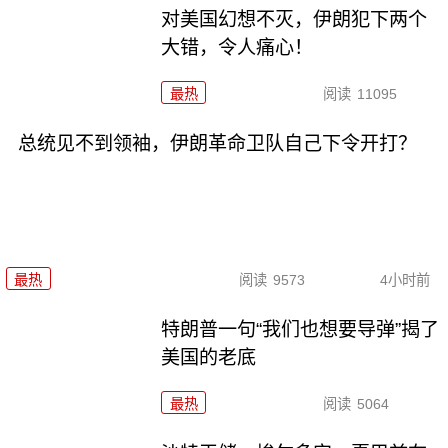
对美国幻想不灭，伊朗犯下两个
大错，令人痛心！
最热
阅读
11095
总统见不到领袖，伊朗革命卫队自己下令开打？
最热
阅读
9573
4小时前
特朗普一句“我们也想要导弹”揭了
美国的老底
最热
阅读
5064