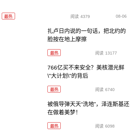
08-06
最热
阅读
4379
扎卢日内说的一句话，把北约的
脸按在地上摩擦
最热
阅读
13177
766亿买不来安全？美核潜光鲜
\"大计划\"的背后
最热
阅读
6740
被俄导弹天天“洗地”，泽连斯基还
在做着美梦！
最热
阅读
6098