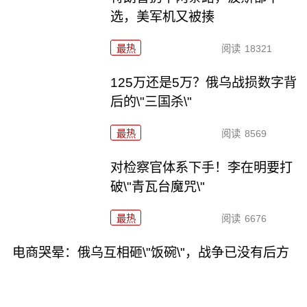
选，美军机又被揍
最热
阅读
18321
125万还是5万？俄乌战损数字背
后的\"三国杀\"
最热
阅读
8569
对检察官体系下手！李在明要打
破\"青瓦台魔咒\"
最热
阅读
6676
电商哭晕：俄乌互相砸\"饭碗\"，战争已没有后方