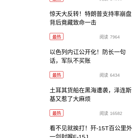
惊天大反转！特朗普支持率崩盘
背后竟藏致命一击
最热
阅读
7964
以色列内讧公开化！防长一句
话，军队不买账
最热
阅读
6434
土耳其货船在黑海遭袭，泽连斯
基又惹了大麻烦
最热
阅读
16582
看不见就挨打！歼-15T百公里外
一剑封喉F-15J