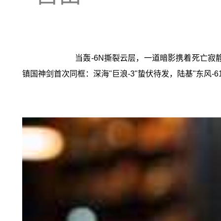
当轰-6N撕裂云层，一道暗影携着死亡寂
镇国神剑首次同框：深海"巨浪-3"蛰伏待发，陆基"东风-