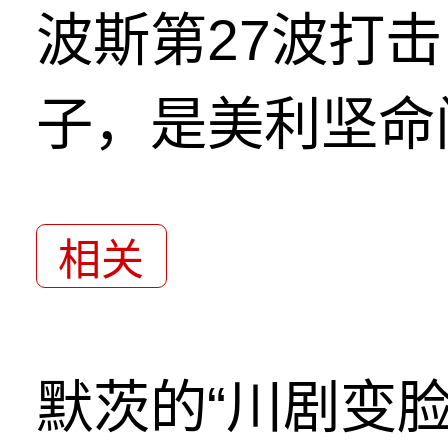
波斯第27波打
子，是美利坚命
相关
默茨的“川剧变