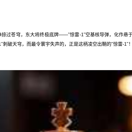
静掠过苍穹，东大将终极底牌——"惊雷-1"空基核导弹，化作悬
61"刺破天穹，而最令寰宇失声的，正是这柄凌空出鞘的"惊雷-1"