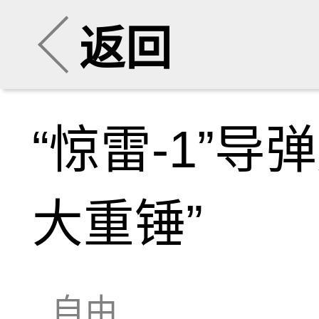
返回
“惊雷-1”
大重锤”
自由