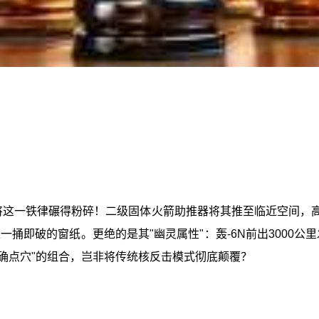
却将这一铁律碾得粉碎！二级固体火箭助推器将其推至临近空间，
捅即破的窗纸。更绝的是其"幽灵属性"：轰-6N前出3000公
确点穴"的组合，岂非将传统核反击模式彻底颠覆？