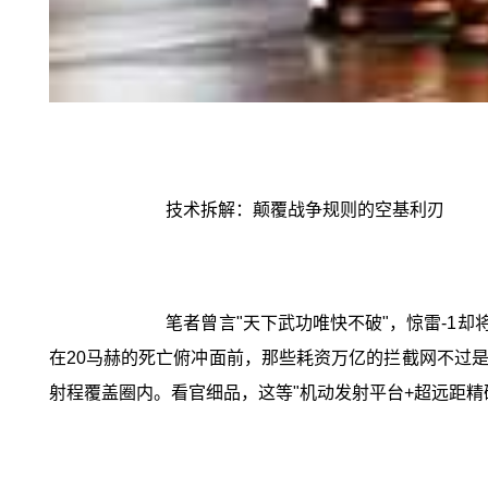
技术拆解：颠覆战争规则的空基利刃
笔者曾言"天下武功唯快不破"，惊雷-1
在20马赫的死亡俯冲面前，那些耗资万亿的拦截网不过是一
射程覆盖圈内。看官细品，这等"机动发射平台+超远距精