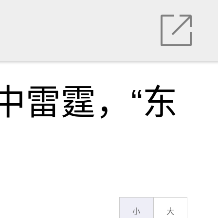
中雷霆，“东
小
大