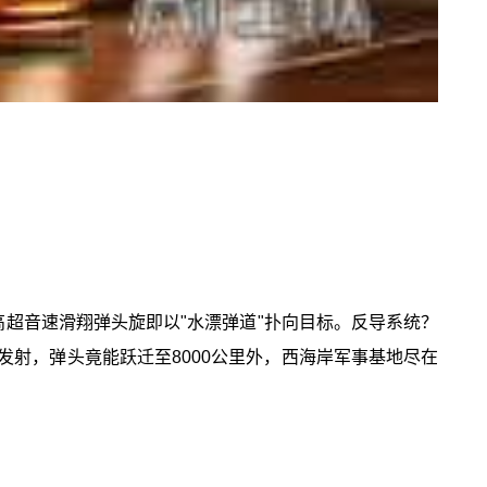
高超音速滑翔弹头旋即以"水漂弹道"扑向目标。反导系统？
里发射，弹头竟能跃迁至8000公里外，西海岸军事基地尽在