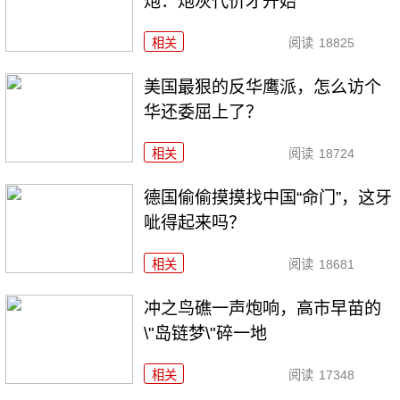
炮：炮灰代价才开始
相关
阅读
18825
美国最狠的反华鹰派，怎么访个
华还委屈上了？
相关
阅读
18724
德国偷偷摸摸找中国“命门”，这牙
呲得起来吗？
相关
阅读
18681
冲之鸟礁一声炮响，高市早苗的
\"岛链梦\"碎一地
相关
阅读
17348