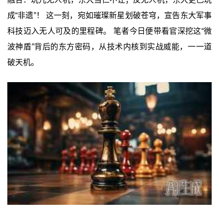
成“非遗”！ 这一刻，宛如璀璨新星划破苍穹，宣告东大军事
科技迈入无人可及的里程碑。 笔者今日便带看官深挖这“微
波神盾”背后的东方密码，从技术内核到实战威能，一一道
破天机。