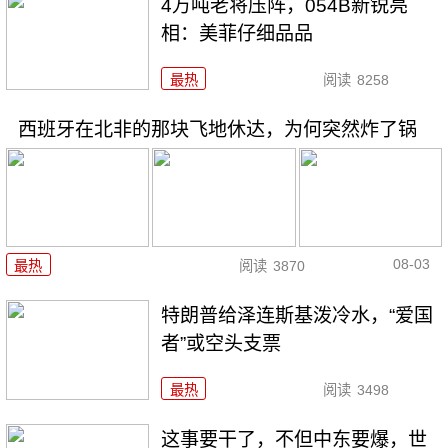
4万吨老将压阵，054B新锐亮
相：美菲仔细品品
最热
阅读
8258
西班牙在北非的那块飞地休达，为何突然炸了锅
08-03
最热
阅读
3870
特朗普给泽连斯基泼冷水，“爱国
者”或空头支票
最热
阅读
3498
这事要干了，不但中东要爆，世