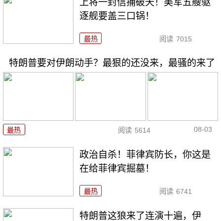
上将一封信捅破天！美军五艘驱
逐舰要盖三口锅！
最热
阅读
7015
特朗普要对伊朗动手？最狠的还没来，最骚的来了
08-03
最热
阅读
5614
政治自杀！菲律宾防长，你这是
在给菲律宾掘墓！
最热
阅读
6741
特朗普这狼来了连演十遍，伊