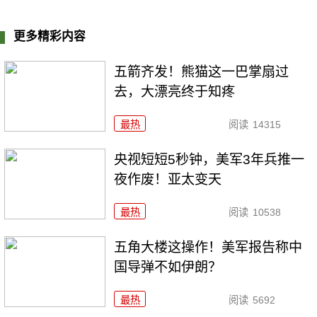
更多精彩内容
五箭齐发！熊猫这一巴掌扇过
去，大漂亮终于知疼
最热
阅读
14315
央视短短5秒钟，美军3年兵推一
夜作废！亚太变天
最热
阅读
10538
五角大楼这操作！美军报告称中
国导弹不如伊朗？
最热
阅读
5692