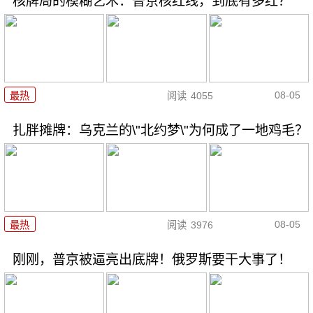
核牌局的模糊艺术：普京核红线，到底有多红？
08-05
最热
阅读
4055
扎胖摊牌：乌克兰的\"北约梦\"为何成了一地鸡毛？
08-05
最热
阅读
3976
刚刚，普京被逼亮出底牌！俄罗斯要干大事了！