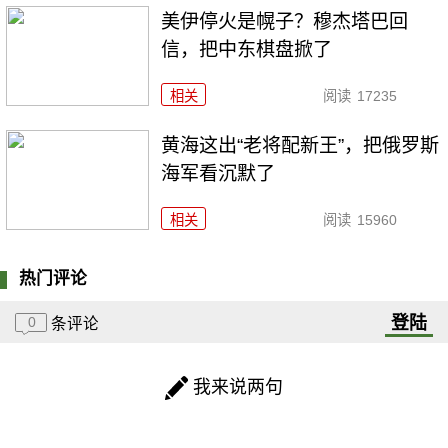
美伊停火是幌子？穆杰塔巴回
信，把中东棋盘掀了
相关
阅读
17235
黄海这出“老将配新王”，把俄罗斯
海军看沉默了
相关
阅读
15960
热门评论
登陆
0
条评论
我来说两句