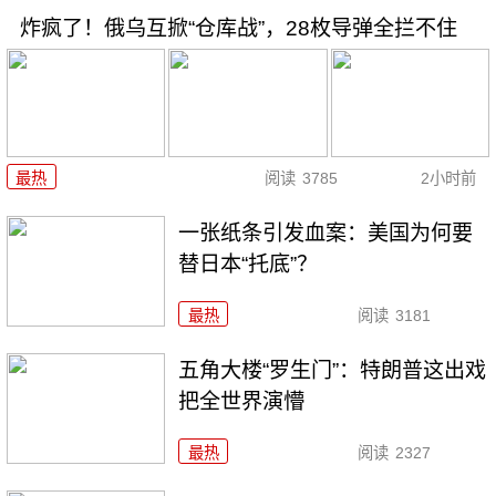
炸疯了！俄乌互掀“仓库战”，28枚导弹全拦不住
最热
阅读
3785
2小时前
一张纸条引发血案：美国为何要
替日本“托底”？
最热
阅读
3181
五角大楼“罗生门”：特朗普这出戏
把全世界演懵
最热
阅读
2327