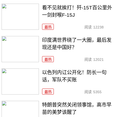
看不见就挨打！歼-15T百公里外
一剑封喉F-15J
最热
阅读
12238
印度满世界绕了一大圈，最后发
现还是中国好？
最热
阅读
12021
以色列内讧公开化！防长一句
话，军队不买账
最热
阅读
5355
特朗普突然关闭领事馆，高市早
苗的美梦该醒了