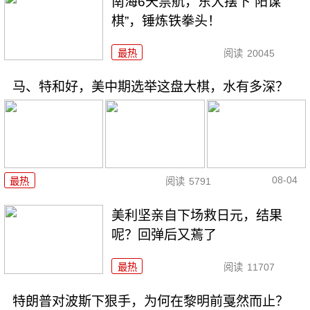
南海6天禁航，东大摆下“阳谋
棋”，锤炼铁拳头！
最热
阅读
20045
马、特和好，美中期选举这盘大棋，水有多深？
08-04
最热
阅读
5791
美利坚亲自下场救日元，结果
呢？回弹后又蔫了
最热
阅读
11707
特朗普对波斯下狠手，为何在黎明前戛然而止？