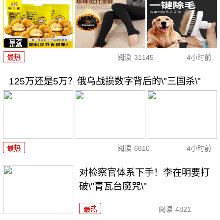
最热
阅读
31145
4小时前
125万还是5万？俄乌战损数字背后的\"三国杀\"
最热
阅读
6810
4小时前
对检察官体系下手！李在明要打
破\"青瓦台魔咒\"
最热
阅读
4821