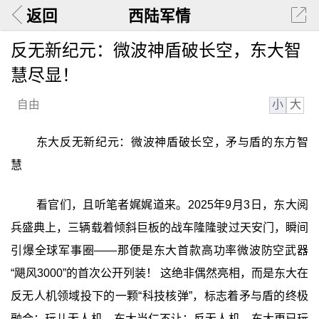
返回
西陆军情
反无新纪元：微波神盾破长空，东大智
慧尽显！
小
大
自由
东大反无新纪元：微波神盾破长空，矛与盾的东方智
慧
看官们，且听笔者娓娓道来。2025年9月3日，东大阅
兵盛典上，三辆载着倾斜巨板的战车隆隆驶过天安门，瞬间
引爆全球军事圈——那便是东大首款高功率微波防空武器
“飓风3000”的首次公开列装！ 这绝非偶然亮相，而是东大在
反无人机领域投下的一颗“科技核弹”，标志着矛与盾的终极
融合：玩儿无人机，东大当仁不让；反无人机，东大更已玩