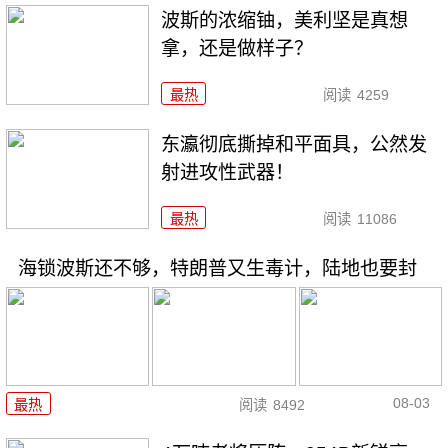
波斯的浓缩铀，美利坚是真想
拿，还是做样子？
最热
阅读
4259
东瀛彻底撕掉和平面具，公然发
射进攻性武器！
最热
阅读
11086
海锁波斯还不够，特朗普又生毒计，陆地也要封
08-03
最热
阅读
8492