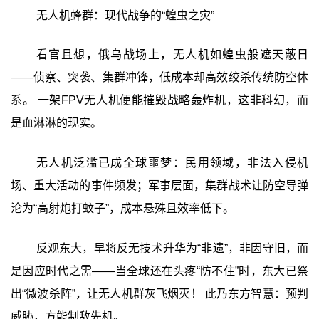
无人机蜂群：现代战争的“蝗虫之灾”
看官且想，俄乌战场上，无人机如蝗虫般遮天蔽日
——侦察、突袭、集群冲锋，低成本却高效绞杀传统防空体
系。 一架FPV无人机便能摧毁战略轰炸机，这非科幻，而
是血淋淋的现实。
无人机泛滥已成全球噩梦：民用领域，非法入侵机
场、重大活动的事件频发；军事层面，集群战术让防空导弹
沦为“高射炮打蚊子”，成本悬殊且效率低下。
反观东大，早将反无技术升华为“非遗”，非因守旧，而
是因应时代之需——当全球还在头疼“防不住”时，东大已祭
出“微波杀阵”，让无人机群灰飞烟灭！ 此乃东方智慧：预判
威胁，方能制敌先机。