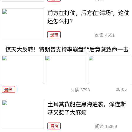
前方在打仗，后方在“清场”，这仗
还怎么打？
最热
阅读
4551
惊天大反转！特朗普支持率崩盘背后竟藏致命一击
08-05
最热
阅读
6793
土耳其货船在黑海遭袭，泽连斯
基又惹了大麻烦
最热
阅读
15368