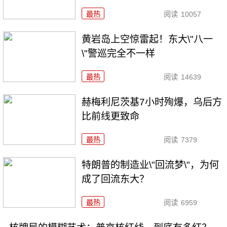
最热
阅读
10057
黄岩岛上空惊雷起！东大\"八一
\"警巡完全不一样
最热
阅读
14639
赫梅利尼茨基7小时殉爆，乌后方
比前线更致命
最热
阅读
7379
特朗普的制造业\"回流梦\"，为何
成了回流东大？
最热
阅读
6959