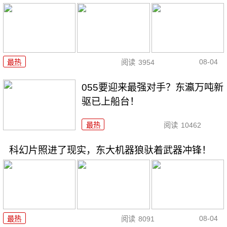
08-04
最热
阅读
3954
055要迎来最强对手？东瀛万吨新
驱已上船台！
最热
阅读
10462
科幻片照进了现实，东大机器狼驮着武器冲锋！
08-04
最热
阅读
8091