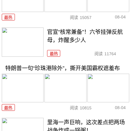
08-04
最热
阅读
15057
官宣“核常兼备”！六爷挂弹反航
母，炸醒多少人
最热
阅读
11764
特朗普一句“珍珠港除外”，撕开美国霸权遮羞布
08-04
最热
阅读
10815
里海一声巨响，这次差点把两场
战争炸成一锅粥！