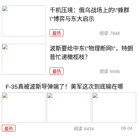
千机压境：俄乌战场上的\"蜂群
\"博弈与东大启示
最热
阅读
7848
波斯要给中东\"物理断网\"，特朗
普忙递橄榄枝？
最热
阅读
6566
F-35真被波斯导弹端了！美军这次到底输在哪
08-04
最热
阅读
6434