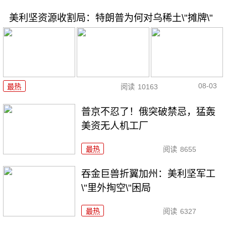
美利坚资源收割局：特朗普为何对乌稀土\"摊牌\"
08-03
最热
阅读
10163
普京不忍了！俄突破禁忌，猛轰
美资无人机工厂
最热
阅读
8655
吞金巨兽折翼加州：美利坚军工
\"里外掏空\"困局
最热
阅读
6327