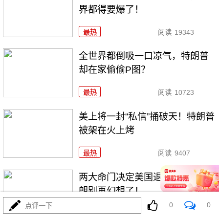
界都得要爆了！
最热
阅读
19343
全世界都倒吸一口凉气，特朗普
却在家偷偷P图？
最热
阅读
10723
美上将一封“私信”捅破天！特朗普
被架在火上烤
最热
阅读
9407
两大命门决定美国退无可退，伊
朗别再幻想了！
0
0
点评一下
最热
阅读
7014