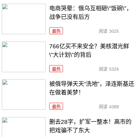
电商哭晕：俄乌互相砸\"饭碗\"，
战争已没有后方
最热
阅读
3025
766亿买不来安全？美核潜光鲜
\"大计划\"的背后
最热
阅读
5326
被俄导弹天天“洗地”，泽连斯基还
在做着美梦！
最热
阅读
4388
删去28字，扩军一整本！高市的
把戏骗不了东大