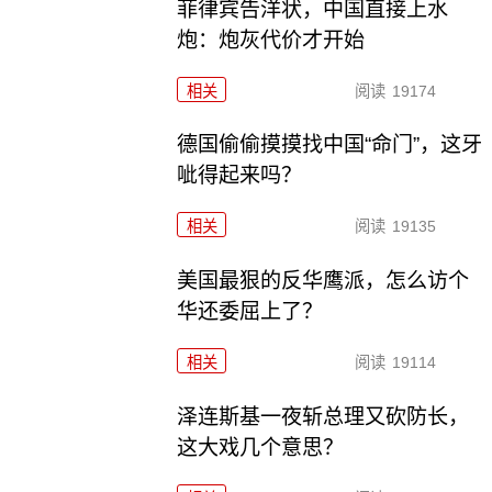
菲律宾告洋状，中国直接上水
炮：炮灰代价才开始
相关
阅读
19174
德国偷偷摸摸找中国“命门”，这牙
呲得起来吗？
相关
阅读
19135
美国最狠的反华鹰派，怎么访个
华还委屈上了？
相关
阅读
19114
泽连斯基一夜斩总理又砍防长，
这大戏几个意思？