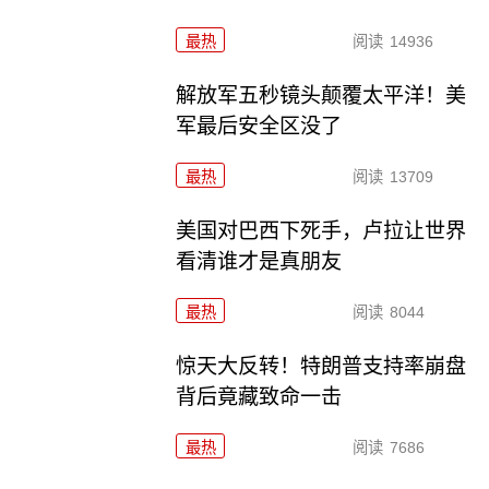
最热
阅读
14936
解放军五秒镜头颠覆太平洋！美
军最后安全区没了
最热
阅读
13709
美国对巴西下死手，卢拉让世界
看清谁才是真朋友
最热
阅读
8044
惊天大反转！特朗普支持率崩盘
背后竟藏致命一击
最热
阅读
7686