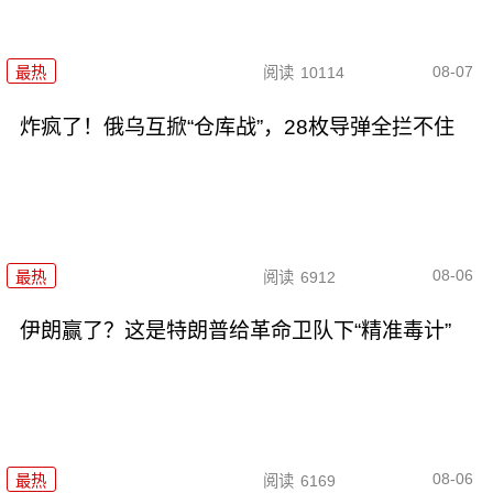
08-07
最热
阅读
10114
炸疯了！俄乌互掀“仓库战”，28枚导弹全拦不住
08-06
最热
阅读
6912
伊朗赢了？这是特朗普给革命卫队下“精准毒计”
08-06
最热
阅读
6169