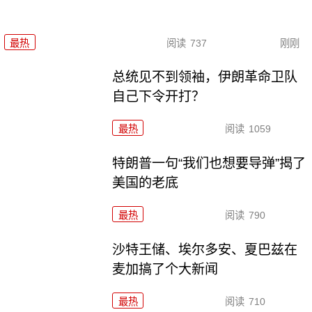
最热
阅读
737
刚刚
总统见不到领袖，伊朗革命卫队
自己下令开打？
最热
阅读
1059
特朗普一句“我们也想要导弹”揭了
美国的老底
最热
阅读
790
沙特王储、埃尔多安、夏巴兹在
麦加搞了个大新闻
最热
阅读
710