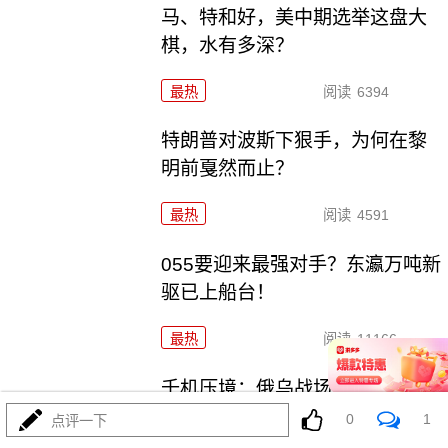
马、特和好，美中期选举这盘大
棋，水有多深？
最热
阅读
6394
特朗普对波斯下狠手，为何在黎
明前戛然而止？
最热
阅读
4591
055要迎来最强对手？东瀛万吨新
驱已上船台！
最热
阅读
11166
千机压境：俄乌战场上的\"蜂群
\"博弈与东大启示
0
1
点评一下