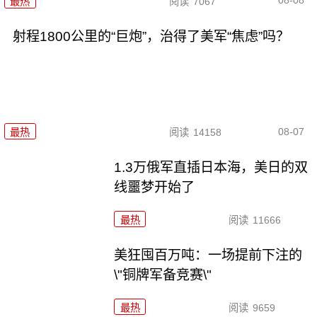
08-08
最热
阅读
7067
射程1800公里的“巨炮”，治得了美军“焦虑”吗？
08-07
最热
阅读
14158
1.3万俄军直插日本海，美日的双
线噩梦开始了
最热
阅读
11666
美狂囤百万吨：一场提前下注的
\"铜牌军备竞赛\"
最热
阅读
9659