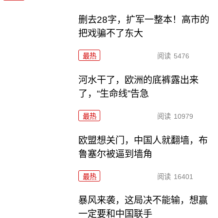
删去28字，扩军一整本！高市的
把戏骗不了东大
最热
阅读
5476
河水干了，欧洲的底裤露出来
了，“生命线”告急
最热
阅读
10979
欧盟想关门，中国人就翻墙，布
鲁塞尔被逼到墙角
最热
阅读
16401
暴风来袭，这局决不能输，想赢
一定要和中国联手