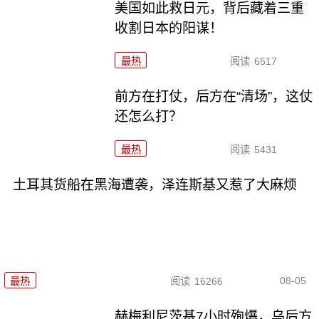
美国如此救日元，背后藏着三重
收割日本的阳谋！
最热
阅读
6517
前方在打仗，后方在“清场”，这仗
还怎么打？
最热
阅读
5431
土耳其货船在黑海遭袭，泽连斯基又惹了大麻烦
08-05
最热
阅读
16266
赫梅利尼茨基7小时殉爆，乌后方