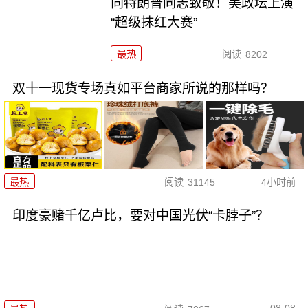
向特朗普同志致敬！美政坛上演
“超级抹红大赛”
最热
阅读
8202
双十一现货专场真如平台商家所说的那样吗？
最热
阅读
31145
4小时前
印度豪赌千亿卢比，要对中国光伏“卡脖子”？