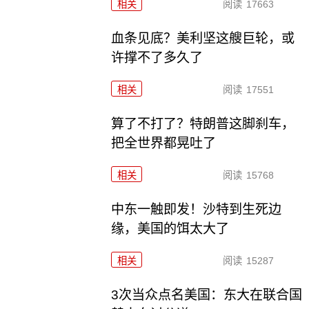
相关
阅读
17663
血条见底？美利坚这艘巨轮，或
许撑不了多久了
相关
阅读
17551
算了不打了？特朗普这脚刹车，
把全世界都晃吐了
相关
阅读
15768
中东一触即发！沙特到生死边
缘，美国的饵太大了
相关
阅读
15287
3次当众点名美国：东大在联合国