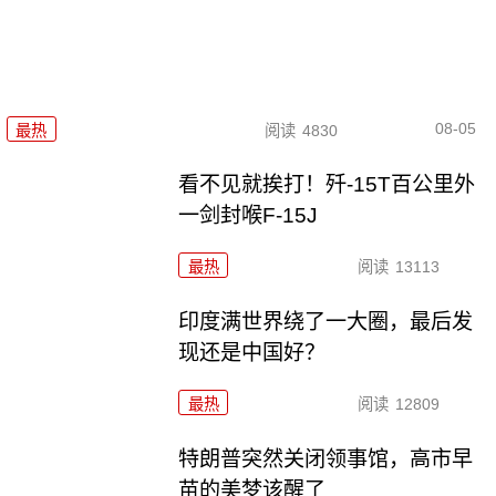
08-05
最热
阅读
4830
看不见就挨打！歼-15T百公里外
一剑封喉F-15J
最热
阅读
13113
印度满世界绕了一大圈，最后发
现还是中国好？
最热
阅读
12809
特朗普突然关闭领事馆，高市早
苗的美梦该醒了