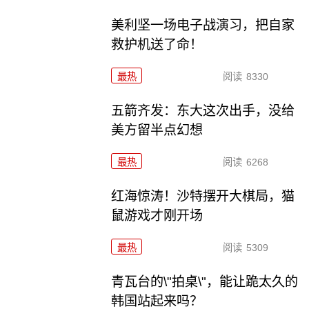
美利坚一场电子战演习，把自家
救护机送了命！
最热
阅读
8330
五箭齐发：东大这次出手，没给
美方留半点幻想
最热
阅读
6268
红海惊涛！沙特摆开大棋局，猫
鼠游戏才刚开场
最热
阅读
5309
青瓦台的\"拍桌\"，能让跪太久的
韩国站起来吗？