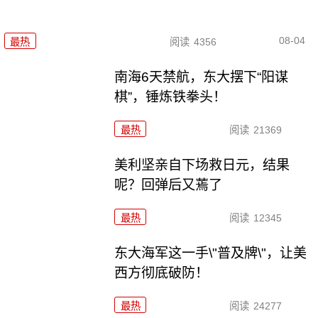
08-04
最热
阅读
4356
南海6天禁航，东大摆下“阳谋
棋”，锤炼铁拳头！
最热
阅读
21369
美利坚亲自下场救日元，结果
呢？回弹后又蔫了
最热
阅读
12345
东大海军这一手\"普及牌\"，让美
西方彻底破防！
最热
阅读
24277