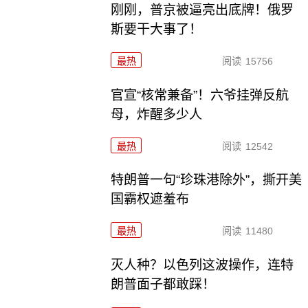
刚刚，普京被逼亮出底牌！俄罗
斯要干大事了！
最热
阅读
15756
官宣“核常兼备”！六爷挂弹反航
母，炸醒多少人
最热
阅读
12542
特朗普一句“珍珠港除外”，撕开美
国霸权遮羞布
最热
阅读
11480
灭人种？以色列这波操作，连特
朗普面子都敢踩！