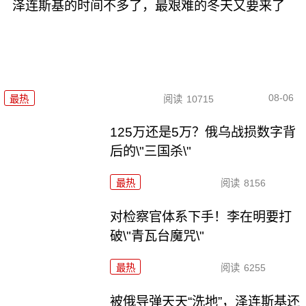
泽连斯基的时间不多了，最艰难的冬天又要来了
08-06
最热
阅读
10715
125万还是5万？俄乌战损数字背
后的\"三国杀\"
最热
阅读
8156
对检察官体系下手！李在明要打
破\"青瓦台魔咒\"
最热
阅读
6255
被俄导弹天天“洗地”，泽连斯基还