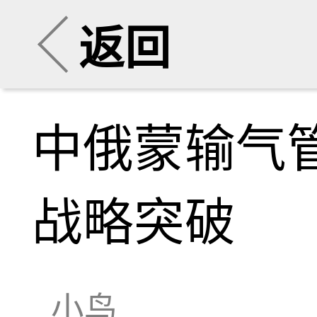
返回
中俄蒙输气
战略突破
小鸟