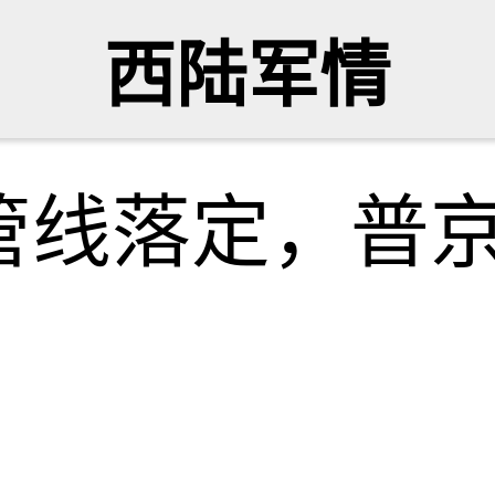
西陆军情
管线落定，普