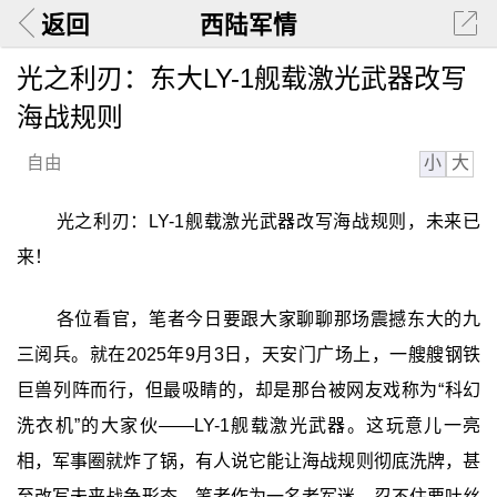
返回
西陆军情
光之利刃：东大LY-1舰载激光武器改写
海战规则
小
大
自由
光之利刃：LY-1舰载激光武器改写海战规则，未来已
来！
各位看官，笔者今日要跟大家聊聊那场震撼东大的九
三阅兵。就在2025年9月3日，天安门广场上，一艘艘钢铁
巨兽列阵而行，但最吸睛的，却是那台被网友戏称为“科幻
洗衣机”的大家伙——LY-1舰载激光武器。这玩意儿一亮
相，军事圈就炸了锅，有人说它能让海战规则彻底洗牌，甚
至改写未来战争形态。笔者作为一名老军迷，忍不住要吐丝