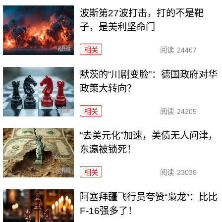
波斯第27波打击，打的不是靶
子，是美利坚命门
相关
阅读
24467
默茨的“川剧变脸”：德国政府对华
政策大转向？
相关
阅读
24205
“去美元化”加速，美债无人问津，
东瀛被锁死！
相关
阅读
23038
阿塞拜疆飞行员夸赞“枭龙”：比比
F-16强多了！