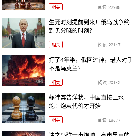
相关
阅读
22985
生死时刻提前到来！俄乌战争终
到见分晓的时刻？
相关
阅读
22147
打了4年半，俄回过神，最大对手
不是乌克兰？
相关
阅读
20142
菲律宾告洋状，中国直接上水
炮：炮灰代价才开始
相关
阅读
18677
冲之鸟礁一声炮响，高市早苗的