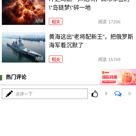
\"岛链梦\"碎一地
相关
阅读
17206
黄海这出“老将配新王”，把俄罗斯
海军看沉默了
相关
阅读
15769
热门评论
登陆
0
条评论
0
0
点评一下
我来说两句