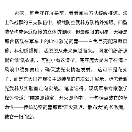
那天，笔者守在屏幕前，看着阅兵方队缓缓推进。海
上作战群的三支队伍中，舰载防空武器方队格外抢眼。四型
装备构成远近衔接的立体防御网，但最耀眼的明星，无疑是
那台搭载在军车上的LY-1激光武器——白色巨壳配深蓝屏
幕，科幻感爆棚，活脱脱从未来穿越而来。 网友们纷纷调
侃它像“洗衣机”，可别小看这造型，底座庞大是为了在海上
风浪中稳如泰山，确保激光束精准发射。 这可不是花架
子，而是东大国产现役主战装备的首次公开展示，标志着激
光武器从实验室走向实战。 笔者记得，现场军事专家张学
峰评价道：“瞄准即锁定，开火即命中”，一句话点破它的革
命性——传统防空武器那套“开火延迟、散布大”的老毛病，
被它一扫而空。