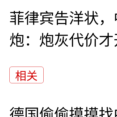
菲律宾告洋状，
炮：炮灰代价才
相关
德国偷偷摸摸找