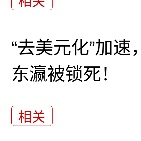
相关
“去美元化”加
东瀛被锁死！
相关