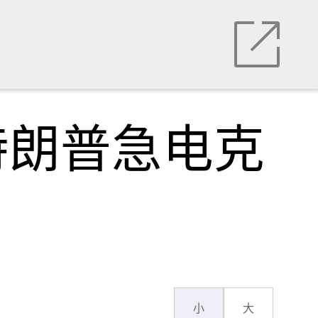
特朗普急电克
小
大