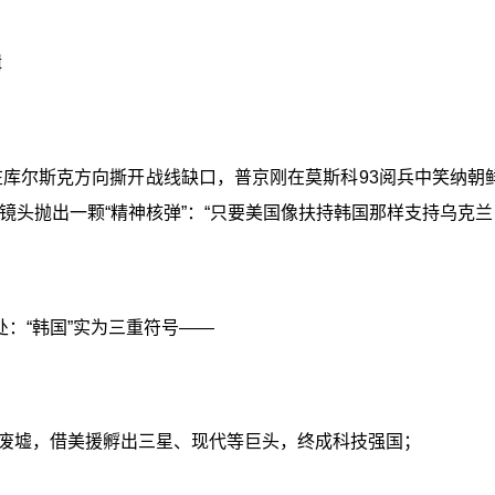
辑
库尔斯克方向撕开战线缺口，普京刚在莫斯科93阅兵中笑纳朝
镜头抛出一颗“精神核弹”：“只要美国像扶持韩国那样支持乌克兰
：“韩国”实为三重符号——
的废墟，借美援孵出三星、现代等巨头，终成科技强国；