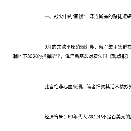
一、战火中的“画饼”：泽连斯基的赌徒逻
9月的东欧平原硝烟刺鼻，俄军装甲集群在
辅地下30米的指挥所里，泽连斯基却对着法国《观点报》
此言绝非心血来潮。笔者细察其话术精妙处
经济符号：60年代人均GDP不足百美元