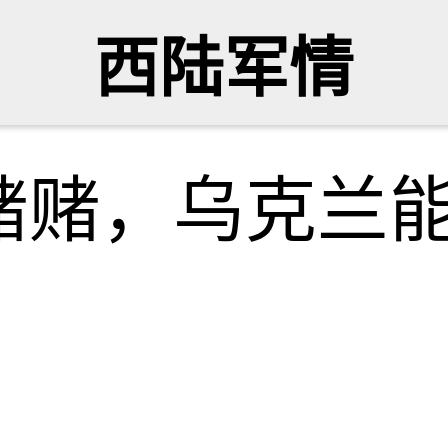
西陆军情
赌赌，乌克兰