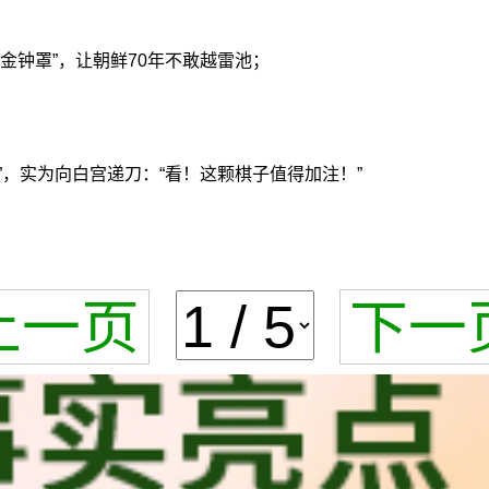
“金钟罩”，让朝鲜70年不敢越雷池；
”，实为向白宫递刀：“看！这颗棋子值得加注！”
上一页
下一