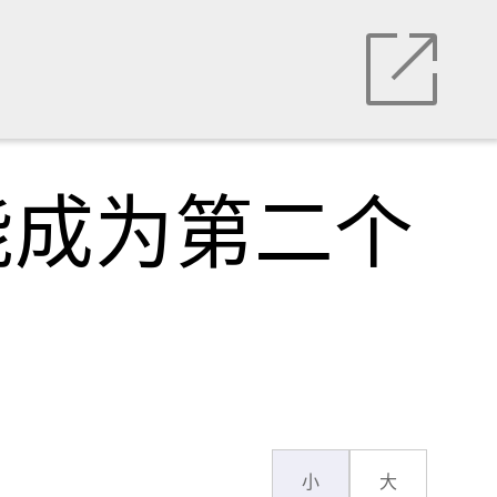
能成为第二个
小
大