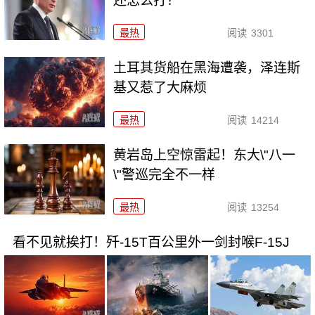
还怎么打？
最热
阅读
3301
土耳其货船在黑海遭袭，泽连斯
基又惹了大麻烦
最热
阅读
14214
黄岩岛上空惊雷起！东大\"八一
\"警巡完全不一样
最热
阅读
13254
看不见就挨打！歼-15T百公里外一剑封喉F-15J