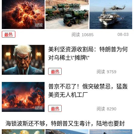
08-03
最热
阅读
10685
美利坚资源收割局：特朗普为何
对乌稀土\"摊牌\"
最热
阅读
9759
普京不忍了！俄突破禁忌，猛轰
美资无人机工厂
最热
阅读
8290
海锁波斯还不够，特朗普又生毒计，陆地也要封