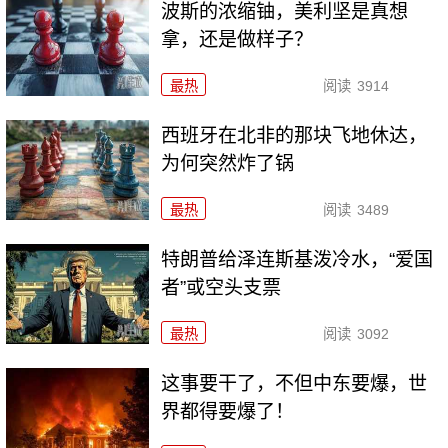
波斯的浓缩铀，美利坚是真想
拿，还是做样子？
最热
阅读
3914
西班牙在北非的那块飞地休达，
为何突然炸了锅
最热
阅读
3489
特朗普给泽连斯基泼冷水，“爱国
者”或空头支票
最热
阅读
3092
这事要干了，不但中东要爆，世
界都得要爆了！