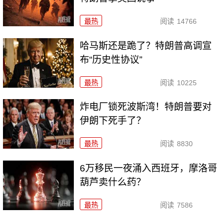
最热
阅读
14766
哈马斯还是跪了？特朗普高调宣
布“历史性协议”
最热
阅读
10225
炸电厂锁死波斯湾！特朗普要对
伊朗下死手了？
最热
阅读
8830
6万移民一夜涌入西班牙，摩洛哥
葫芦卖什么药？
最热
阅读
7586