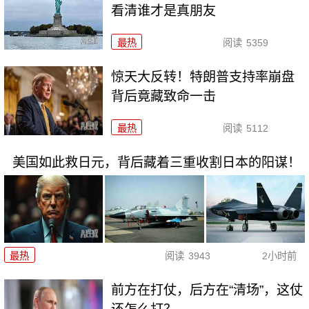
看清谁才是真朋友
最热
阅读
5359
惊天大反转！特朗普支持率崩盘
背后竟藏致命一击
最热
阅读
5112
美国如此救日元，背后藏着三重收割日本的阳谋！
最热
阅读
3943
2小时前
前方在打仗，后方在“清场”，这仗