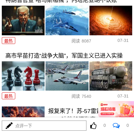
特朗普官宣“哈马斯缴械”，内塔尼亚胡不认账
07-31
最热
阅读
8087
高市早苗打造“战争大脑”，军国主义已进入实操
07-31
最热
阅读
7540
报复来了！苏-57雷霆一击，
7000吨粮船沉海底
0
0
点评一下
最热
阅读
24874