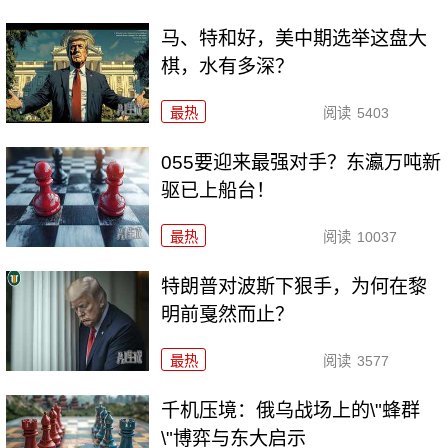
马、特和好，美中期选举这盘大
棋，水有多深？
最热
阅读
5403
055要迎来最强对手？东瀛万吨新
驱已上船台！
最热
阅读
10037
特朗普对波斯下狠手，为何在黎
明前戛然而止？
最热
阅读
3577
千机压境：俄乌战场上的\"蜂群
\"博弈与东大启示