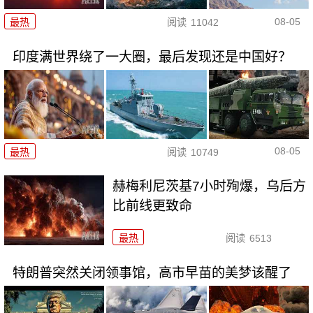
08-05
最热
阅读
11042
印度满世界绕了一大圈，最后发现还是中国好？
08-05
最热
阅读
10749
赫梅利尼茨基7小时殉爆，乌后方
比前线更致命
最热
阅读
6513
特朗普突然关闭领事馆，高市早苗的美梦该醒了