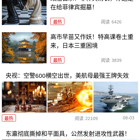
在给菲律宾掘墓！
最热
阅读
6426
高市早苗又作妖！特高课卷土重
来，日本三重困境
最热
阅读
3839
央视：空警600横空出世，美航母最强王牌失效
08-03
最热
阅读
22109
东瀛彻底撕掉和平面具，公然发射进攻性武器！