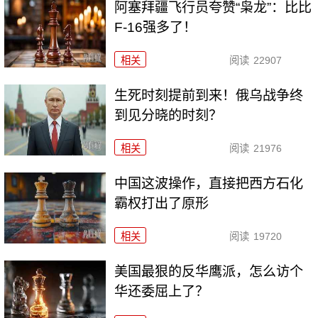
阿塞拜疆飞行员夸赞“枭龙”：比比
F-16强多了！
相关
阅读
22907
生死时刻提前到来！俄乌战争终
到见分晓的时刻？
相关
阅读
21976
中国这波操作，直接把西方石化
霸权打出了原形
相关
阅读
19720
美国最狠的反华鹰派，怎么访个
华还委屈上了？