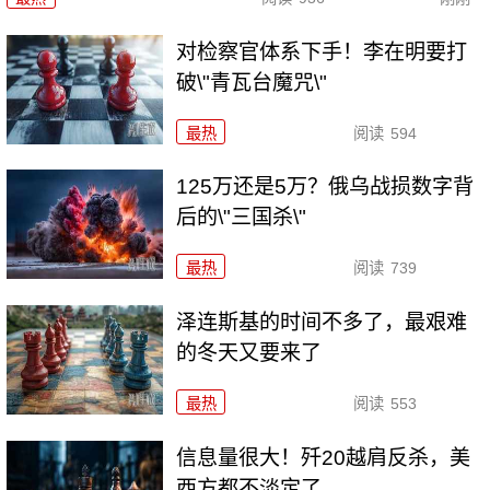
对检察官体系下手！李在明要打
破\"青瓦台魔咒\"
最热
阅读
594
125万还是5万？俄乌战损数字背
后的\"三国杀\"
最热
阅读
739
泽连斯基的时间不多了，最艰难
的冬天又要来了
最热
阅读
553
信息量很大！歼20越肩反杀，美
西方都不淡定了