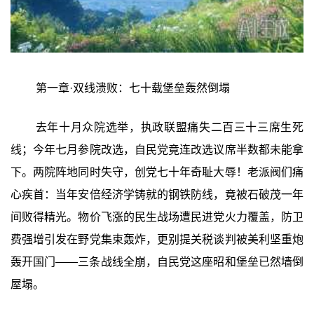
第一章·双线溃败：七十载堡垒轰然倒塌
去年十月众院选举，执政联盟痛失二百三十三席生死
线；今年七月参院改选，自民党竟连改选议席半数都未能拿
下。两院阵地同时失守，创党七十年奇耻大辱！老派阀们痛
心疾首：当年安倍经济学铸就的钢铁防线，竟被石破茂一年
间败得精光。物价飞涨的民生战场遭民进党火力覆盖，防卫
费强增引发在野党集束轰炸，更别提关税谈判被美利坚重炮
轰开国门——三条战线全崩，自民党这座昭和堡垒已然墙倒
屋塌。