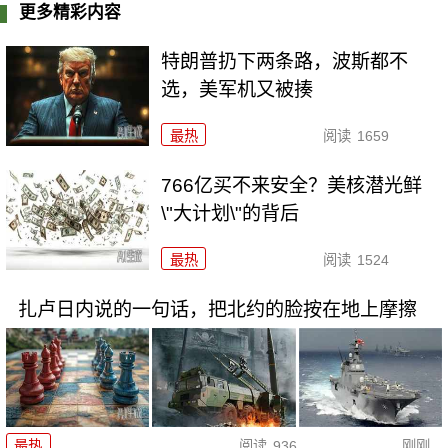
更多精彩内容
特朗普扔下两条路，波斯都不
选，美军机又被揍
最热
阅读
1659
766亿买不来安全？美核潜光鲜
\"大计划\"的背后
最热
阅读
1524
扎卢日内说的一句话，把北约的脸按在地上摩擦
最热
阅读
936
刚刚