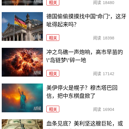
相关
阅读
18480
德国偷偷摸摸找中国“命门”，这牙
呲得起来吗？
相关
阅读
18398
冲之鸟礁一声炮响，高市早苗的
\"岛链梦\"碎一地
相关
阅读
17142
美伊停火是幌子？穆杰塔巴回
信，把中东棋盘掀了
相关
阅读
16904
血条见底？美利坚这艘巨轮，或