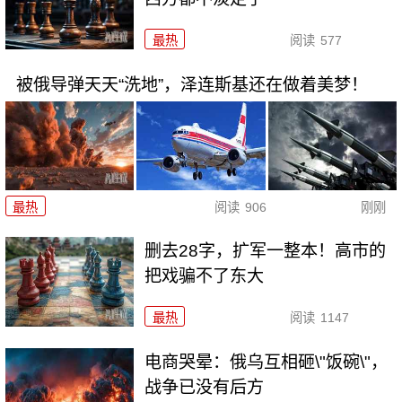
最热
阅读
577
被俄导弹天天“洗地”，泽连斯基还在做着美梦！
最热
阅读
906
刚刚
删去28字，扩军一整本！高市的
把戏骗不了东大
最热
阅读
1147
电商哭晕：俄乌互相砸\"饭碗\"，
战争已没有后方