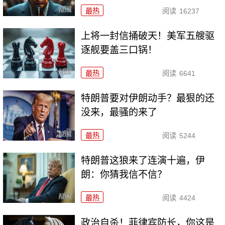
最热
阅读
16237
上将一封信捅破天！美军五艘驱
逐舰要盖三口锅！
最热
阅读
6641
特朗普要对伊朗动手？最狠的还
没来，最骚的来了
最热
阅读
5244
特朗普这狼来了连演十遍，伊
朗：你猜我信不信？
最热
阅读
4424
政治自杀！菲律宾防长，你这是