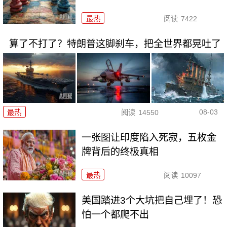
最热
阅读
7422
算了不打了？特朗普这脚刹车，把全世界都晃吐了
08-03
最热
阅读
14550
一张图让印度陷入死寂，五枚金
牌背后的终极真相
最热
阅读
10097
美国踏进3个大坑把自己埋了！恐
怕一个都爬不出