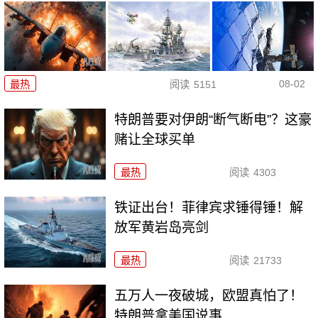
08-02
最热
阅读
5151
特朗普要对伊朗“断气断电”？这豪
赌让全球买单
最热
阅读
4303
铁证出台！菲律宾求锤得锤！解
放军黄岩岛亮剑
最热
阅读
21733
五万人一夜破城，欧盟真怕了！
特朗普拿美国说事