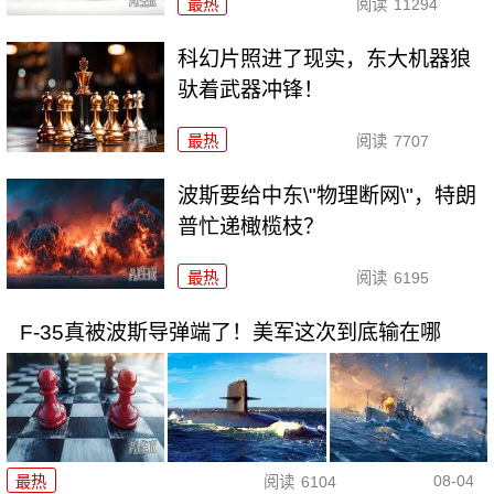
最热
阅读
11294
科幻片照进了现实，东大机器狼
驮着武器冲锋！
最热
阅读
7707
波斯要给中东\"物理断网\"，特朗
普忙递橄榄枝？
最热
阅读
6195
F-35真被波斯导弹端了！美军这次到底输在哪
08-04
最热
阅读
6104