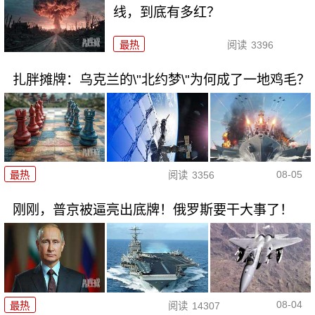
线，到底有多红？
最热
阅读
3396
扎胖摊牌：乌克兰的\"北约梦\"为何成了一地鸡毛？
08-05
最热
阅读
3356
刚刚，普京被逼亮出底牌！俄罗斯要干大事了！
08-04
最热
阅读
14307