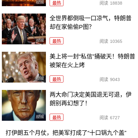
最热
阅读
18838
全世界都倒吸一口凉气，特朗普
却在家偷偷P图？
最热
阅读
10365
美上将一封“私信”捅破天！特朗普
被架在火上烤
最热
阅读
9043
两大命门决定美国退无可退，伊
朗别再幻想了！
最热
阅读
6727
打伊朗五个月仗，把美军打成了“十口锅九个盖”