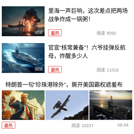
里海一声巨响，这次差点把两场
战争炸成一锅粥！
最热
阅读
8092
官宣“核常兼备”！六爷挂弹反航
母，炸醒多少人
最热
阅读
11016
特朗普一句“珍珠港除外”，撕开美国霸权遮羞布
08-04
最热
阅读
10237