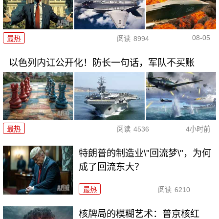
08-05
最热
阅读
8994
以色列内讧公开化！防长一句话，军队不买账
最热
阅读
4536
4小时前
特朗普的制造业\"回流梦\"，为何
成了回流东大？
最热
阅读
6210
核牌局的模糊艺术：普京核红