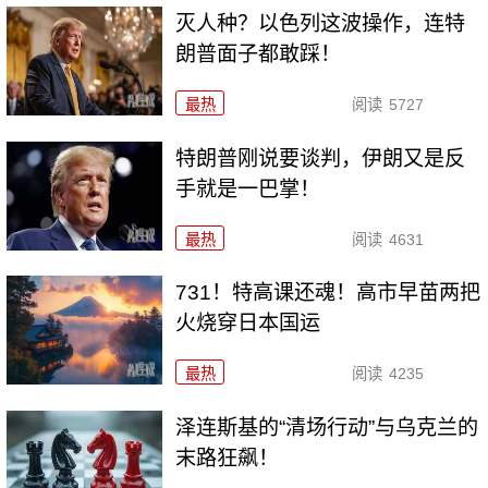
灭人种？以色列这波操作，连特
朗普面子都敢踩！
最热
阅读
5727
特朗普刚说要谈判，伊朗又是反
手就是一巴掌！
最热
阅读
4631
731！特高课还魂！高市早苗两把
火烧穿日本国运
最热
阅读
4235
泽连斯基的“清场行动”与乌克兰的
末路狂飙！