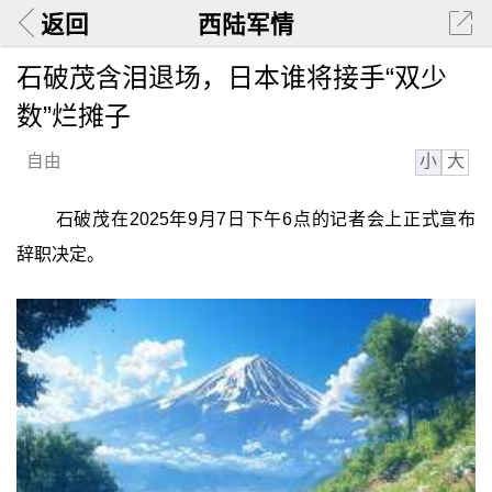
返回
西陆军情
石破茂含泪退场，日本谁将接手“双少
数”烂摊子
小
大
自由
石破茂在2025年9月7日下午6点的记者会上正式宣布
辞职决定。