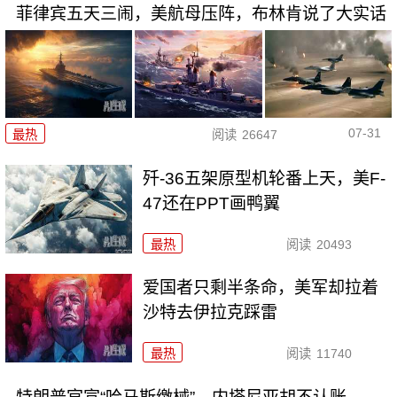
菲律宾五天三闹，美航母压阵，布林肯说了大实话
07-31
最热
阅读
26647
歼-36五架原型机轮番上天，美F-
47还在PPT画鸭翼
最热
阅读
20493
爱国者只剩半条命，美军却拉着
沙特去伊拉克踩雷
最热
阅读
11740