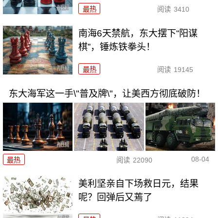
最热
阅读
3410
南海6天禁航，东大摆下“阳谋
棋”，锤炼铁拳头！
最热
阅读
19145
东大海军这一手\"普及牌\"，让美西方彻底破防！
08-04
最热
阅读
22090
美利坚亲自下场救日元，结果
呢？回弹后又蔫了