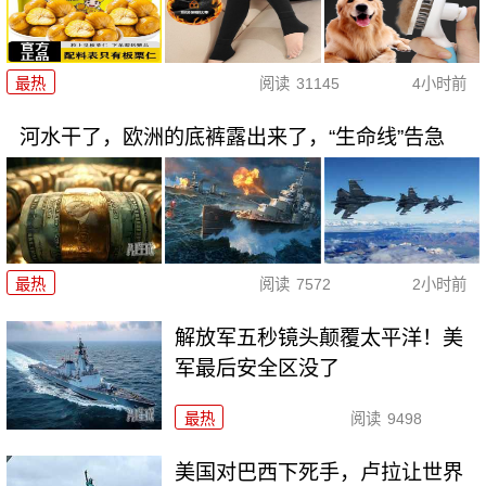
最热
阅读
31145
4小时前
河水干了，欧洲的底裤露出来了，“生命线”告急
最热
阅读
7572
2小时前
解放军五秒镜头颠覆太平洋！美
军最后安全区没了
最热
阅读
9498
美国对巴西下死手，卢拉让世界