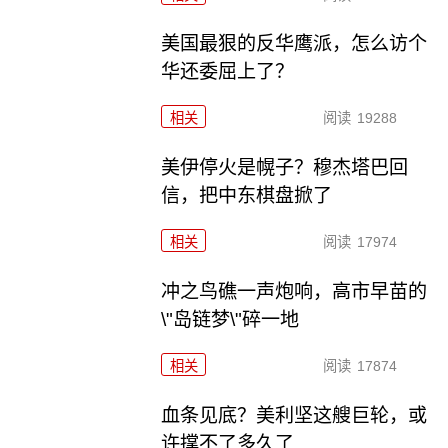
美国最狠的反华鹰派，怎么访个
华还委屈上了？
相关
阅读
19288
美伊停火是幌子？穆杰塔巴回
信，把中东棋盘掀了
相关
阅读
17974
冲之鸟礁一声炮响，高市早苗的
\"岛链梦\"碎一地
相关
阅读
17874
血条见底？美利坚这艘巨轮，或
许撑不了多久了