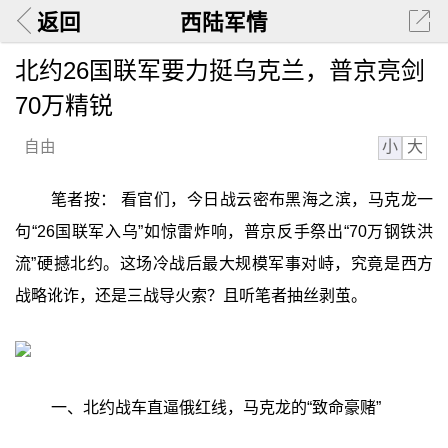
返回
西陆军情
北约26国联军要力挺乌克兰，普京亮剑
70万精锐
小
大
自由
笔者按： 看官们，今日战云密布黑海之滨，马克龙一
句“26国联军入乌”如惊雷炸响，普京反手祭出“70万钢铁洪
流”硬撼北约。这场冷战后最大规模军事对峙，究竟是西方
战略讹诈，还是三战导火索？且听笔者抽丝剥茧。
一、北约战车直逼俄红线，马克龙的“致命豪赌”