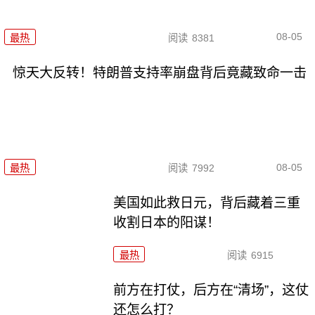
08-05
最热
阅读
8381
惊天大反转！特朗普支持率崩盘背后竟藏致命一击
08-05
最热
阅读
7992
美国如此救日元，背后藏着三重
收割日本的阳谋！
最热
阅读
6915
前方在打仗，后方在“清场”，这仗
还怎么打？