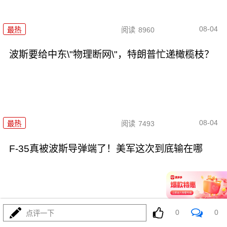
08-04
最热
阅读
8960
波斯要给中东\"物理断网\"，特朗普忙递橄榄枝？
08-04
最热
阅读
7493
F-35真被波斯导弹端了！美军这次到底输在哪
0
0
点评一下
08-04
最热
阅读
7246