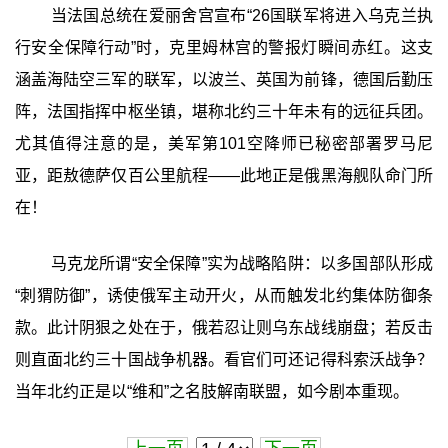
当法国总统在爱丽舍宫宣布“26国联军将进入乌克兰执
行安全保障行动”时，克里姆林宫的警报灯瞬间赤红。这支
涵盖海陆空三军的联军，以波兰、英国为前锋，德国后勤压
阵，法国指挥中枢坐镇，堪称北约三十年未有的远征兵团。
尤其值得注意的是，美军第101空降师已秘密部署罗马尼
亚，距敖德萨仅百公里航程——此地正是俄黑海舰队命门所
在！
马克龙所谓“安全保障”实为战略陷阱：以多国部队形成
“刺猬防御”，诱使俄军主动开火，从而触发北约集体防御条
款。此计阴狠之处在于，俄若忍让则乌东战线崩盘；若反击
则直面北约三十国战争机器。看官们可还记得科索沃战争？
当年北约正是以“维和”之名肢解南联盟，如今剧本重现。