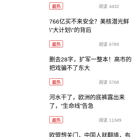
最热
阅读
4432
766亿买不来安全？美核潜光鲜
\"大计划\"的背后
最热
阅读
6789
删去28字，扩军一整本！高市的
把戏骗不了东大
最热
阅读
5768
河水干了，欧洲的底裤露出来
了，“生命线”告急
最热
阅读
11349
欧盟想关门，中国人就翻墙，布