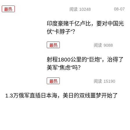
08-07
最热
阅读
10248
印度豪赌千亿卢比，要对中国光
伏“卡脖子”？
最热
阅读
9088
射程1800公里的“巨炮”，治得了
美军“焦虑”吗？
最热
阅读
15190
1.3万俄军直插日本海，美日的双线噩梦开始了