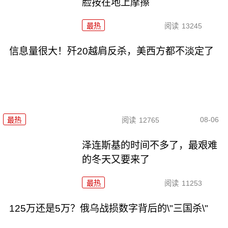
脸按在地上摩擦
最热
阅读
13245
信息量很大！歼20越肩反杀，美西方都不淡定了
08-06
最热
阅读
12765
泽连斯基的时间不多了，最艰难
的冬天又要来了
最热
阅读
11253
125万还是5万？俄乌战损数字背后的\"三国杀\"