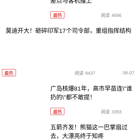
差点与客机撞上
最热
阅读
4686
莫迪开大！砸碎印军17个司令部，重组指挥结构
08-07
最热
阅读
8437
广岛核爆81年，高市早苗连\"谁
扔的\"都不敢提！
最热
阅读
3393
五箭齐发！熊猫这一巴掌扇过
去，大漂亮终于知疼