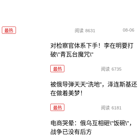
08-06
最热
阅读
8631
对检察官体系下手！李在明要打
破\"青瓦台魔咒\"
最热
阅读
6735
被俄导弹天天“洗地”，泽连斯基还
在做着美梦！
最热
阅读
6181
电商哭晕：俄乌互相砸\"饭碗\"，
战争已没有后方