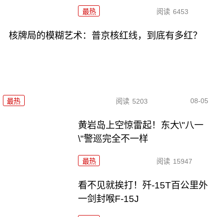
最热
阅读
6453
核牌局的模糊艺术：普京核红线，到底有多红？
08-05
最热
阅读
5203
黄岩岛上空惊雷起！东大\"八一
\"警巡完全不一样
最热
阅读
15947
看不见就挨打！歼-15T百公里外
一剑封喉F-15J