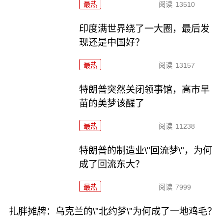
最热
阅读
13510
印度满世界绕了一大圈，最后发
现还是中国好？
最热
阅读
13157
特朗普突然关闭领事馆，高市早
苗的美梦该醒了
最热
阅读
11238
特朗普的制造业\"回流梦\"，为何
成了回流东大？
最热
阅读
7999
扎胖摊牌：乌克兰的\"北约梦\"为何成了一地鸡毛？