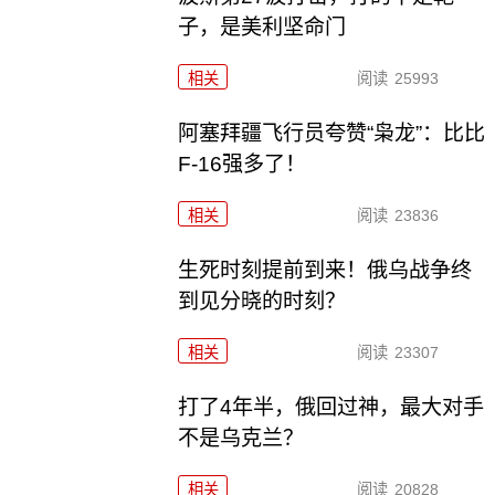
子，是美利坚命门
相关
阅读
25993
阿塞拜疆飞行员夸赞“枭龙”：比比
F-16强多了！
相关
阅读
23836
生死时刻提前到来！俄乌战争终
到见分晓的时刻？
相关
阅读
23307
打了4年半，俄回过神，最大对手
不是乌克兰？
相关
阅读
20828