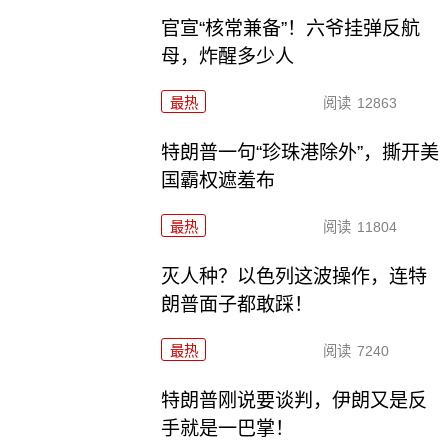
官宣“核常兼备”！六爷挂弹反航
母，炸醒多少人
最热
阅读
12863
特朗普一句“珍珠港除外”，撕开美
国霸权遮羞布
最热
阅读
11804
灭人种？以色列这波操作，连特
朗普面子都敢踩！
最热
阅读
7240
特朗普刚说要谈判，伊朗又是反
手就是一巴掌！