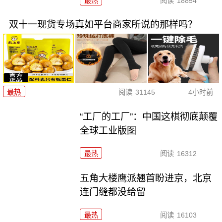
最热
阅读
18854
双十一现货专场真如平台商家所说的那样吗？
最热
阅读
31145
4小时前
“工厂的工厂”：中国这棋彻底颠覆
全球工业版图
最热
阅读
16312
五角大楼鹰派翘首盼进京，北京
连门缝都没给留
最热
阅读
16103