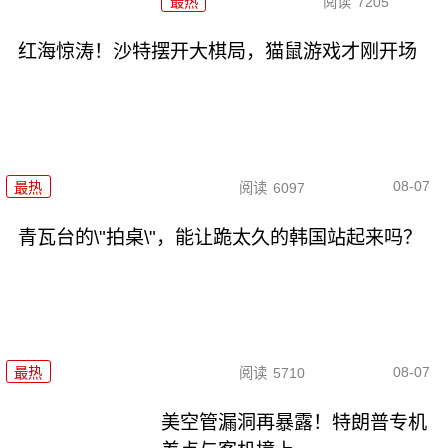
最热
阅读
7205
红海惊涛！沙特摆开大棋局，猫鼠游戏才刚开场
08-07
最热
阅读
6097
青瓦台的\"拍桌\"，能让跪太久的韩国站起来吗？
08-07
最热
阅读
5710
美空管漏洞再暴露！特朗普专机