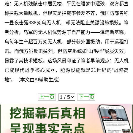
难：无人机残骸击中居民楼，平民在睡梦中遭殃，双方都宣
称拦截大量敌机，但现实是拦截率参差不齐，俄国防部曾称
一昼夜击落338架乌无人机，却无法阻止关键设施损毁。笔
者分析，乌军的无人机优势源于自产能力——泽连斯基称，
乌每年生产超百万架无人机，部分获外国援助，用于远程打
击。而俄方虽反击猛烈，但防空系统如“山毛榉”屡屡失效，
暴露了其技术短板。这场风暴印证了笔者早前观点：无人机
已成现代战争核心武器，能源设施就是21世纪的“战略高
地”。（本文由AI辅助生成）
上一页
下一页