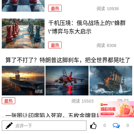
最热
阅读
10938
千机压境：俄乌战场上的\"蜂群
\"博弈与东大启示
最热
阅读
8308
算了不打了？特朗普这脚刹车，把全世界都晃吐了
08-03
最热
阅读
15503
一张图让印度陷入死寂，五枚金牌背后的终极真相
0
0
点评一下