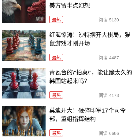
美方留半点幻想
最热
阅读
5130
红海惊涛！沙特摆开大棋局，猫
鼠游戏才刚开场
最热
阅读
4487
青瓦台的\"拍桌\"，能让跪太久的
韩国站起来吗？
最热
阅读
4173
莫迪开大！砸碎印军17个司令
部，重组指挥结构
最热
阅读
6686