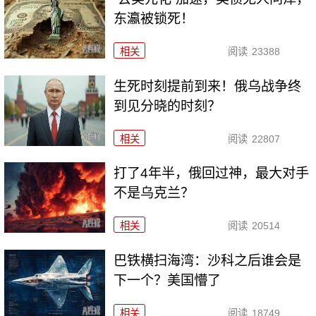
东瀛被锁死！
相关
阅读
23388
生死时刻提前到来！俄乌战争终
到见分晓的时刻？
相关
阅读
22807
打了4年半，俄回过神，最大对手
不是乌克兰？
相关
阅读
20514
巴铁横扫海湾：沙科之后谁会是
下一个？美国懵了
相关
阅读
18749