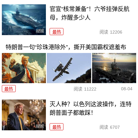
官宣“核常兼备”！六爷挂弹反航
母，炸醒多少人
最热
阅读
12206
特朗普一句“珍珠港除外”，撕开美国霸权遮羞布
08-04
最热
阅读
11222
灭人种？以色列这波操作，连特
朗普面子都敢踩！
最热
阅读
6707