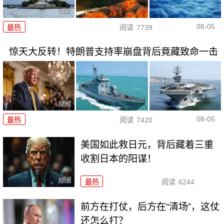
08-05
最热
阅读
7739
惊天大反转！特朗普支持率崩盘背后竟藏致命一击
08-05
最热
阅读
7420
美国如此救日元，背后藏着三重
收割日本的阳谋！
最热
阅读
6244
前方在打仗，后方在“清场”，这仗
还怎么打？