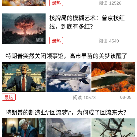
最热
阅读
12526
核牌局的模糊艺术：普京核红
线，到底有多红？
最热
阅读
4549
特朗普突然关闭领事馆，高市早苗的美梦该醒了
08-05
最热
阅读
10573
特朗普的制造业\"回流梦\"，为何成了回流东大？