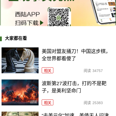
大家都在看
美国对盟友捅刀！中国这步棋，
全世界都看傻了
相关
阅读
34757
波斯第27波打击，打的不是靶
子，是美利坚命门
相关
阅读
25383
“去美元化”加速，美债无人问津，