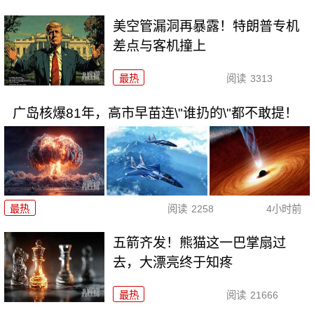
美空管漏洞再暴露！特朗普专机
差点与客机撞上
最热
阅读
3313
广岛核爆81年，高市早苗连\"谁扔的\"都不敢提！
最热
阅读
2258
4小时前
五箭齐发！熊猫这一巴掌扇过
去，大漂亮终于知疼
最热
阅读
21666