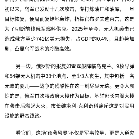
初以来，乌军已发动十几次攻击，专打炼油厂和油库，一旦
目标恢复，便周而复始地轰炸，指挥官布罗夫迪直言，这是
为了切断前线俄军燃料供应。2025年至今，无人机袭击已
造成俄方至少741亿美元损失，占GDP的0.4%，且趋势加
剧，凸显乌军战术的冷酷高效。
另一边，俄罗斯的报复如雷霆般降临乌克兰。9枚导弹
和54架无人机击中33个地点，至少3人丧生，其中包括一名
无辜的婴儿——战争的残酷性在这一刻尽显无遗。更令人震
惊的是，俄军首次将政府大楼作为目标，基辅部长内阁大楼
在袭击后燃起大火，市长维塔利·克利奇科痛斥这是对民用
设施的野蛮践踏。
看官们，这场“夜袭风暴”不仅是军事较量，更是人道灾