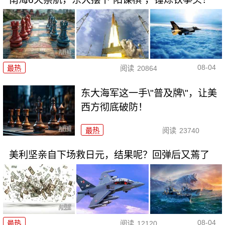
08-04
最热
阅读
20864
东大海军这一手\"普及牌\"，让美
西方彻底破防！
最热
阅读
23740
美利坚亲自下场救日元，结果呢？回弹后又蔫了
08-04
最热
阅读
12120