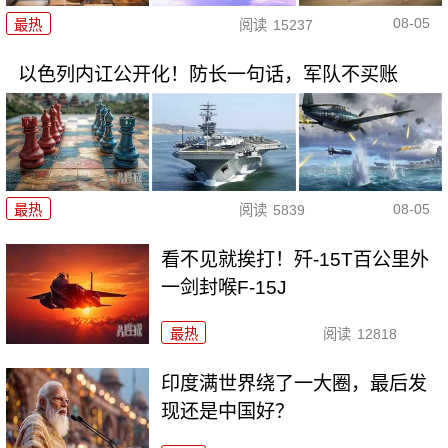
08-05
最热
阅读
15237
以色列内讧公开化！防长一句话，军队不买账
08-05
最热
阅读
5839
看不见就挨打！歼-15T百公里外
一剑封喉F-15J
最热
阅读
12818
印度满世界绕了一大圈，最后发
现还是中国好？