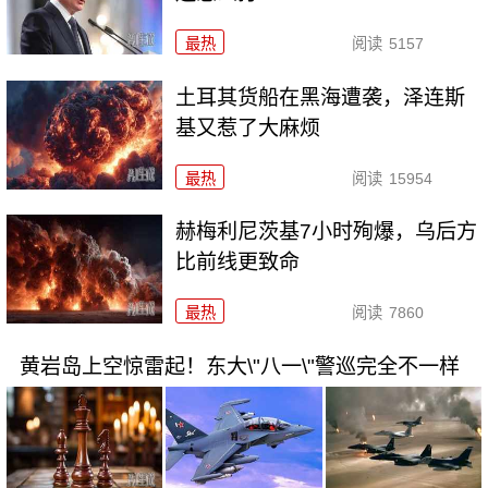
最热
阅读
5157
土耳其货船在黑海遭袭，泽连斯
基又惹了大麻烦
最热
阅读
15954
赫梅利尼茨基7小时殉爆，乌后方
比前线更致命
最热
阅读
7860
黄岩岛上空惊雷起！东大\"八一\"警巡完全不一样