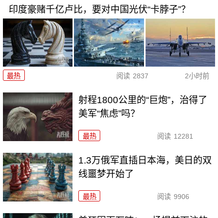
印度豪赌千亿卢比，要对中国光伏“卡脖子”？
最热
阅读
2837
2小时前
射程1800公里的“巨炮”，治得了
美军“焦虑”吗？
最热
阅读
12281
1.3万俄军直插日本海，美日的双
线噩梦开始了
最热
阅读
9906