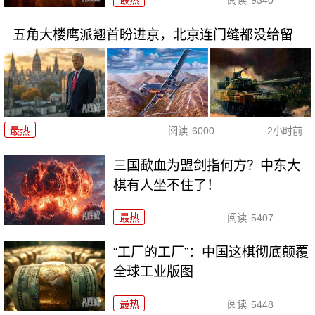
最热
阅读
9340
五角大楼鹰派翘首盼进京，北京连门缝都没给留
最热
阅读
6000
2小时前
三国歃血为盟剑指何方？中东大
棋有人坐不住了！
最热
阅读
5407
“工厂的工厂”：中国这棋彻底颠覆
全球工业版图
最热
阅读
5448