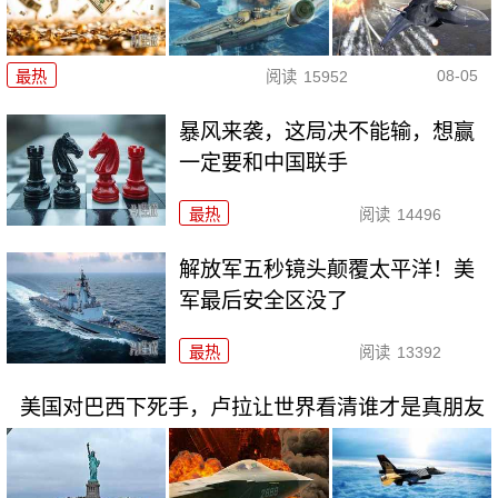
08-05
最热
阅读
15952
暴风来袭，这局决不能输，想赢
一定要和中国联手
最热
阅读
14496
解放军五秒镜头颠覆太平洋！美
军最后安全区没了
最热
阅读
13392
美国对巴西下死手，卢拉让世界看清谁才是真朋友