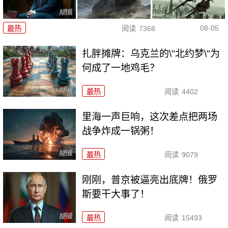
08-05
最热
阅读
7368
扎胖摊牌：乌克兰的\"北约梦\"为
何成了一地鸡毛？
最热
阅读
4402
里海一声巨响，这次差点把两场
战争炸成一锅粥！
最热
阅读
9079
刚刚，普京被逼亮出底牌！俄罗
斯要干大事了！
最热
阅读
15493