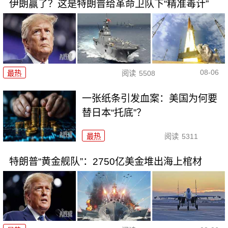
伊朗赢了？这是特朗普给革命卫队下“精准毒计”
08-06
最热
阅读
5508
一张纸条引发血案：美国为何要
替日本“托底”？
最热
阅读
5311
特朗普“黄金舰队”：2750亿美金堆出海上棺材