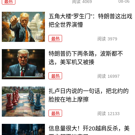
08-06
最热
阅读
4069
五角大楼“罗生门”：特朗普这出戏
把全世界演懵
最热
阅读
3979
特朗普扔下两条路，波斯都不
选，美军机又被揍
最热
阅读
16997
扎卢日内说的一句话，把北约的
脸按在地上摩擦
最热
阅读
12133
信息量很大！歼20越肩反杀，美