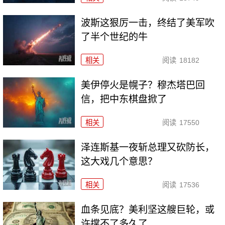
波斯这狠厉一击，终结了美军吹
了半个世纪的牛
相关
阅读
18182
美伊停火是幌子？穆杰塔巴回
信，把中东棋盘掀了
相关
阅读
17550
泽连斯基一夜斩总理又砍防长，
这大戏几个意思？
相关
阅读
17536
血条见底？美利坚这艘巨轮，或
许撑不了多久了