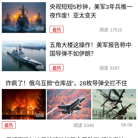
央视短短5秒钟，美军3年兵推一
夜作废！亚太变天
最热
阅读
17515
五角大楼这操作！美军报告称中
国导弹不如伊朗？
最热
阅读
9287
炸疯了！俄乌互掀“仓库战”，28枚导弹全拦不住
08-06
最热
阅读
6349