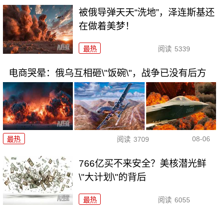
被俄导弹天天“洗地”，泽连斯基还
在做着美梦！
最热
阅读
5339
电商哭晕：俄乌互相砸\"饭碗\"，战争已没有后方
08-06
最热
阅读
3709
766亿买不来安全？美核潜光鲜
\"大计划\"的背后
最热
阅读
6055