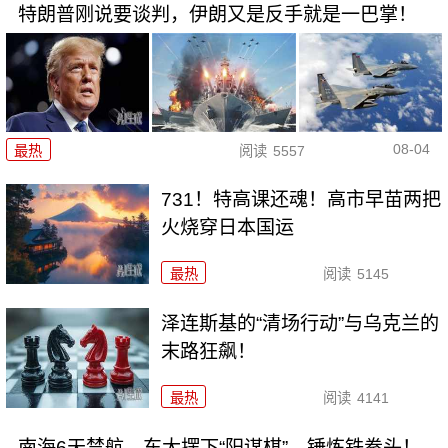
特朗普刚说要谈判，伊朗又是反手就是一巴掌！
08-04
最热
阅读
5557
731！特高课还魂！高市早苗两把
火烧穿日本国运
最热
阅读
5145
泽连斯基的“清场行动”与乌克兰的
末路狂飙！
最热
阅读
4141
南海6天禁航，东大摆下“阳谋棋”，锤炼铁拳头！