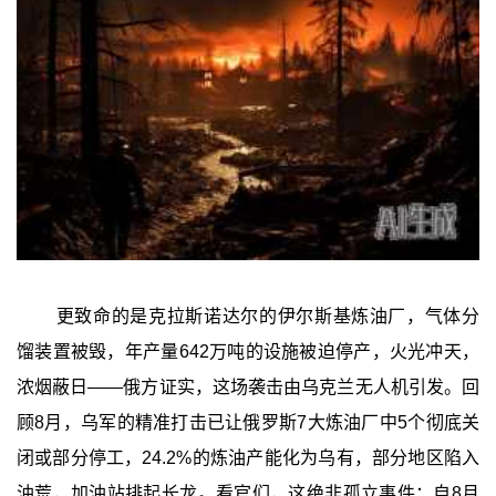
更致命的是克拉斯诺达尔的伊尔斯基炼油厂，气体分
馏装置被毁，年产量642万吨的设施被迫停产，火光冲天，
浓烟蔽日——俄方证实，这场袭击由乌克兰无人机引发。回
顾8月，乌军的精准打击已让俄罗斯7大炼油厂中5个彻底关
闭或部分停工，24.2%的炼油产能化为乌有，部分地区陷入
油荒，加油站排起长龙。看官们，这绝非孤立事件：自8月