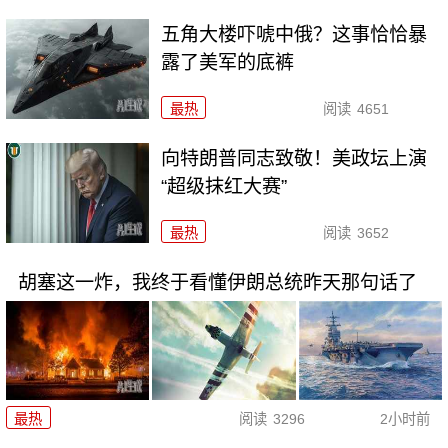
五角大楼吓唬中俄？这事恰恰暴
露了美军的底裤
最热
阅读
4651
向特朗普同志致敬！美政坛上演
“超级抹红大赛”
最热
阅读
3652
胡塞这一炸，我终于看懂伊朗总统昨天那句话了
最热
阅读
3296
2小时前