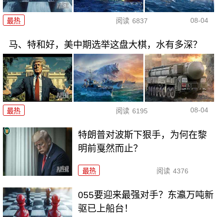
08-04
最热
阅读
6837
马、特和好，美中期选举这盘大棋，水有多深？
08-04
最热
阅读
6195
特朗普对波斯下狠手，为何在黎
明前戛然而止？
最热
阅读
4376
055要迎来最强对手？东瀛万吨新
驱已上船台！