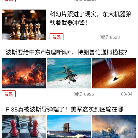
科幻片照进了现实，东大机器狼
驮着武器冲锋！
最热
阅读
8528
波斯要给中东\"物理断网\"，特朗普忙递橄榄枝？
08-04
最热
阅读
6996
F-35真被波斯导弹端了！美军这次到底输在哪