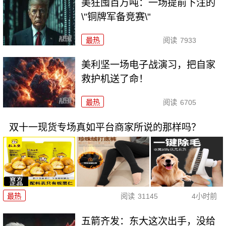
美狂囤百万吨：一场提前下注的
\"铜牌军备竞赛\"
最热
阅读
7933
美利坚一场电子战演习，把自家
救护机送了命！
最热
阅读
6705
双十一现货专场真如平台商家所说的那样吗？
最热
阅读
31145
4小时前
五箭齐发：东大这次出手，没给