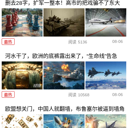
删去28字，扩军一整本！高市的把戏骗不了东大
08-06
最热
阅读
5136
河水干了，欧洲的底裤露出来了，“生命线”告急
08-06
最热
阅读
10568
欧盟想关门，中国人就翻墙，布鲁塞尔被逼到墙角