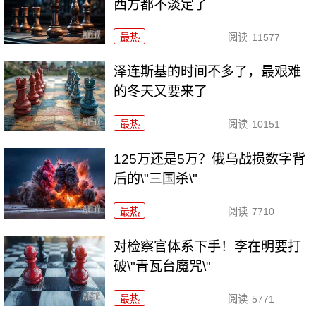
西方都不淡定了
最热
阅读
11577
泽连斯基的时间不多了，最艰难
的冬天又要来了
最热
阅读
10151
125万还是5万？俄乌战损数字背
后的\"三国杀\"
最热
阅读
7710
对检察官体系下手！李在明要打
破\"青瓦台魔咒\"
最热
阅读
5771