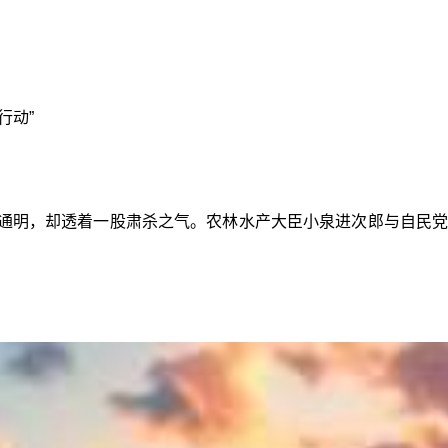
行动”
火通明，却透着一股肃杀之气。农林水产大臣小泉进次郎与自民