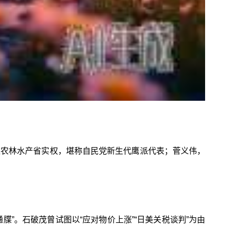
手握农林水产省实权，堪称自民党新生代鹰派代表；菅义伟，
牒”。石破茂曾试图以“应对物价上涨”“日美关税谈判”为由