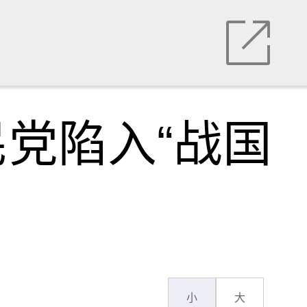
党陷入“战国
小
大