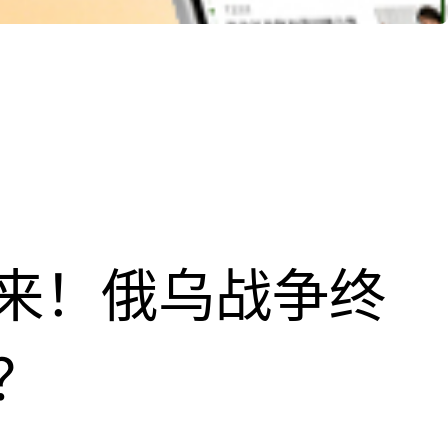
来！俄乌战争终
？