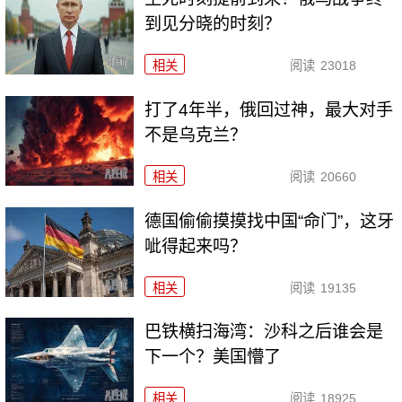
到见分晓的时刻？
相关
阅读
23018
打了4年半，俄回过神，最大对手
不是乌克兰？
相关
阅读
20660
德国偷偷摸摸找中国“命门”，这牙
呲得起来吗？
相关
阅读
19135
巴铁横扫海湾：沙科之后谁会是
下一个？美国懵了
相关
阅读
18925