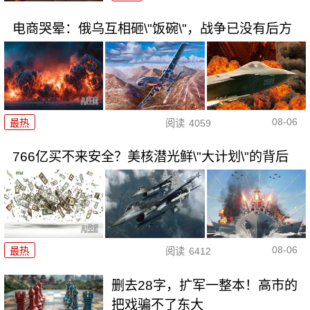
电商哭晕：俄乌互相砸\"饭碗\"，战争已没有后方
08-06
最热
阅读
4059
766亿买不来安全？美核潜光鲜\"大计划\"的背后
08-06
最热
阅读
6412
删去28字，扩军一整本！高市的
把戏骗不了东大