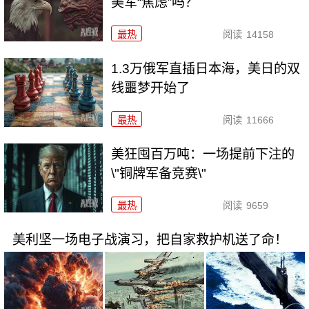
美军“焦虑”吗？
最热
阅读
14158
1.3万俄军直插日本海，美日的双
线噩梦开始了
最热
阅读
11666
美狂囤百万吨：一场提前下注的
\"铜牌军备竞赛\"
最热
阅读
9659
美利坚一场电子战演习，把自家救护机送了命！