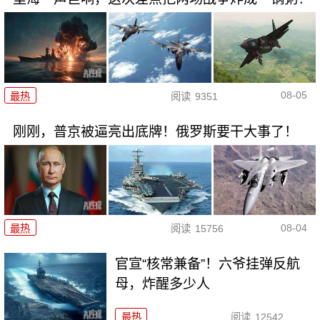
08-05
最热
阅读
9351
刚刚，普京被逼亮出底牌！俄罗斯要干大事了！
08-04
最热
阅读
15756
官宣“核常兼备”！六爷挂弹反航
母，炸醒多少人
最热
阅读
12542