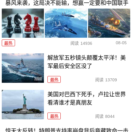
暴风来袭，这局决不能输，想赢一定要和中国联手
08-05
最热
阅读
14936
解放军五秒镜头颠覆太平洋！美
军最后安全区没了
最热
阅读
13709
美国对巴西下死手，卢拉让世界
看清谁才是真朋友
最热
阅读
8044
惊天大反转！特朗普支持率崩盘背后竟藏致命一击