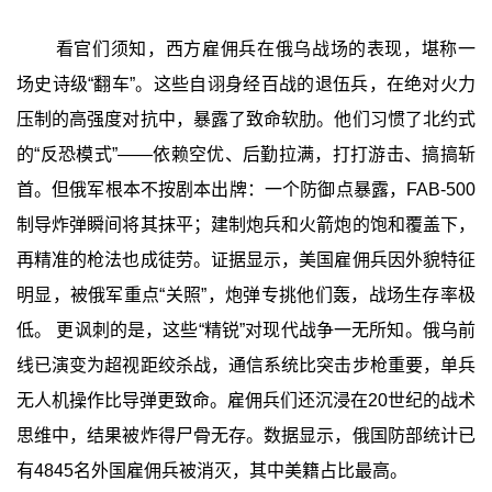
看官们须知，西方雇佣兵在俄乌战场的表现，堪称一
场史诗级“翻车”。这些自诩身经百战的退伍兵，在绝对火力
压制的高强度对抗中，暴露了致命软肋。他们习惯了北约式
的“反恐模式”——依赖空优、后勤拉满，打打游击、搞搞斩
首。但俄军根本不按剧本出牌：一个防御点暴露，FAB-500
制导炸弹瞬间将其抹平；建制炮兵和火箭炮的饱和覆盖下，
再精准的枪法也成徒劳。证据显示，美国雇佣兵因外貌特征
明显，被俄军重点“关照”，炮弹专挑他们轰，战场生存率极
低。 更讽刺的是，这些“精锐”对现代战争一无所知。俄乌前
线已演变为超视距绞杀战，通信系统比突击步枪重要，单兵
无人机操作比导弹更致命。雇佣兵们还沉浸在20世纪的战术
思维中，结果被炸得尸骨无存。数据显示，俄国防部统计已
有4845名外国雇佣兵被消灭，其中美籍占比最高。