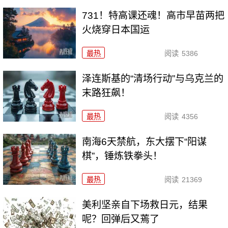
731！特高课还魂！高市早苗两把
火烧穿日本国运
最热
阅读
5386
泽连斯基的“清场行动”与乌克兰的
末路狂飙！
最热
阅读
4356
南海6天禁航，东大摆下“阳谋
棋”，锤炼铁拳头！
最热
阅读
21369
美利坚亲自下场救日元，结果
呢？回弹后又蔫了