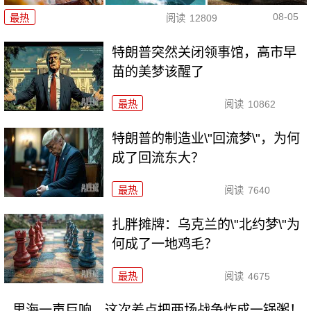
08-05
最热
阅读
12809
特朗普突然关闭领事馆，高市早
苗的美梦该醒了
最热
阅读
10862
特朗普的制造业\"回流梦\"，为何
成了回流东大？
最热
阅读
7640
扎胖摊牌：乌克兰的\"北约梦\"为
何成了一地鸡毛？
最热
阅读
4675
里海一声巨响，这次差点把两场战争炸成一锅粥！