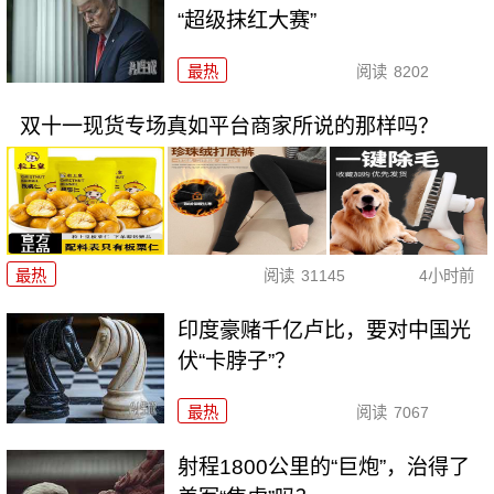
“超级抹红大赛”
最热
阅读
8202
双十一现货专场真如平台商家所说的那样吗？
最热
阅读
31145
4小时前
印度豪赌千亿卢比，要对中国光
伏“卡脖子”？
最热
阅读
7067
射程1800公里的“巨炮”，治得了