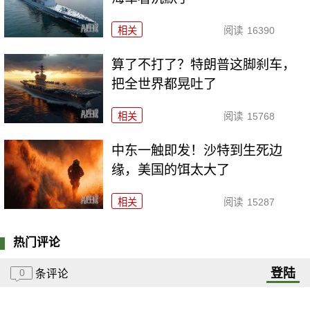
相关
阅读
16390
算了不打了？特朗普这脚刹车，
把全世界都晃吐了
相关
阅读
15768
中东一触即发！沙特到生死边
缘，美国的饵太大了
相关
阅读
15287
热门评论
登陆
0
条评论