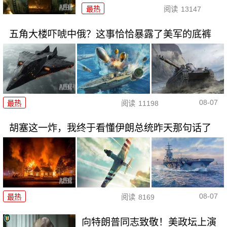
最热
阅读
13147
五角大楼吓唬中俄？这事恰恰暴露了美军的底裤
08-07
最热
阅读
11198
胡塞这一炸，我终于看懂伊朗总统昨天那句话了
08-07
最热
阅读
8169
向特朗普同志致敬！美政坛上演