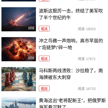
波斯这狠厉一击，终结了美军吹
了半个世纪的牛
相关
阅读
18315
冲之鸟礁一声炮响，高市早苗的
\"岛链梦\"碎一地
相关
阅读
17671
马科斯两线溃败：沙拉稳了，南
海牌被东大刺穿
相关
阅读
16715
黄海这出“老将配新王”，把俄罗斯
海军看沉默了