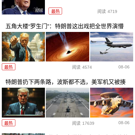
最热
阅读
4719
五角大楼“罗生门”：特朗普这出戏把全世界演懵
08-06
最热
阅读
4574
特朗普扔下两条路，波斯都不选，美军机又被揍
08-06
最热
阅读
17639