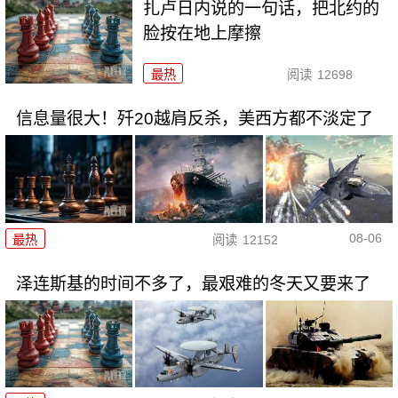
扎卢日内说的一句话，把北约的
脸按在地上摩擦
最热
阅读
12698
信息量很大！歼20越肩反杀，美西方都不淡定了
08-06
最热
阅读
12152
泽连斯基的时间不多了，最艰难的冬天又要来了