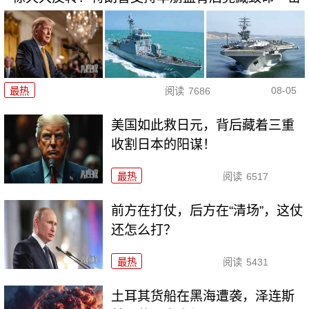
08-05
最热
阅读
7686
美国如此救日元，背后藏着三重
收割日本的阳谋！
最热
阅读
6517
前方在打仗，后方在“清场”，这仗
还怎么打？
最热
阅读
5431
土耳其货船在黑海遭袭，泽连斯