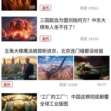
最热
阅读
20014
三国歃血为盟剑指何方？中东大
棋有人坐不住了！
最热
阅读
14150
五角大楼鹰派翘首盼进京，北京连门缝都没给留
08-07
最热
阅读
13406
“工厂的工厂”：中国这棋彻底颠覆
全球工业版图