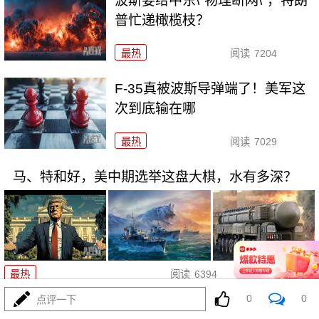
波斯要给中东\"物理断网\"，特朗
普忙递橄榄枝？
最热
阅读
7204
F-35真被波斯导弹端了！美军这
次到底输在哪
最热
阅读
7029
马、特和好，美中期选举这盘大棋，水有多深？
08-04
最热
阅读
6394
0
0
点评一下
特朗普对波斯下狠手，为何在黎