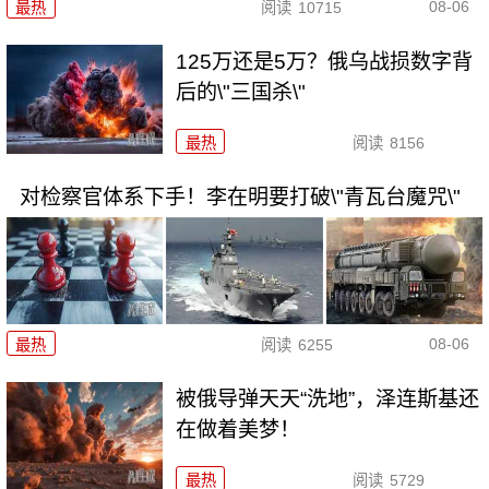
08-06
最热
阅读
10715
125万还是5万？俄乌战损数字背
后的\"三国杀\"
最热
阅读
8156
对检察官体系下手！李在明要打破\"青瓦台魔咒\"
08-06
最热
阅读
6255
被俄导弹天天“洗地”，泽连斯基还
在做着美梦！
最热
阅读
5729