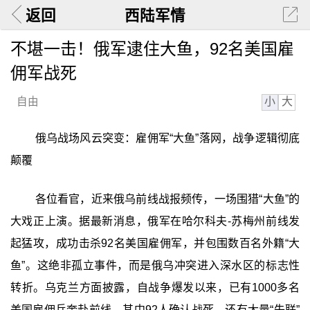
返回
西陆军情
不堪一击！俄军逮住大鱼，92名美国雇
佣军战死
小
大
自由
俄乌战场风云突变：雇佣军“大鱼”落网，战争逻辑彻底
颠覆
各位看官，近来俄乌前线战报频传，一场围猎“大鱼”的
大戏正上演。据最新消息，俄军在哈尔科夫-苏梅州前线发
起猛攻，成功击杀92名美国雇佣军，并包围数百名外籍“大
鱼”。这绝非孤立事件，而是俄乌冲突进入深水区的标志性
转折。乌克兰方面披露，自战争爆发以来，已有1000多名
美国雇佣兵奔赴前线，其中92人确认战死，还有大量“失联”