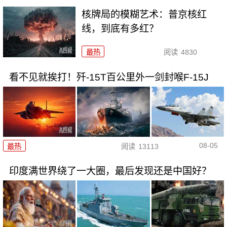
核牌局的模糊艺术：普京核红
线，到底有多红？
最热
阅读
4830
看不见就挨打！歼-15T百公里外一剑封喉F-15J
08-05
最热
阅读
13113
印度满世界绕了一大圈，最后发现还是中国好？