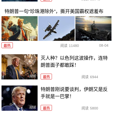
特朗普一句“珍珠港除外”，撕开美国霸权遮羞布
08-04
最热
阅读
11480
灭人种？以色列这波操作，连特
朗普面子都敢踩！
最热
阅读
6944
特朗普刚说要谈判，伊朗又是反
手就是一巴掌！
最热
阅读
5800