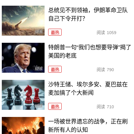
总统见不到领袖，伊朗革命卫队
自己下令开打？
最热
阅读
1059
特朗普一句“我们也想要导弹”揭了
美国的老底
最热
阅读
790
沙特王储、埃尔多安、夏巴兹在
麦加搞了个大新闻
最热
阅读
710
一场被世界遗忘的战争，正在刷
新所有人的认知