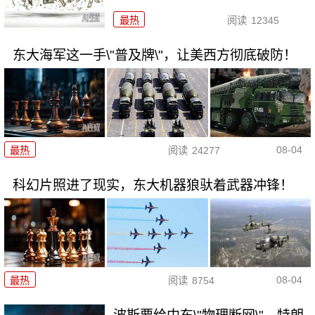
最热
阅读
12345
东大海军这一手\"普及牌\"，让美西方彻底破防！
08-04
最热
阅读
24277
科幻片照进了现实，东大机器狼驮着武器冲锋！
08-04
最热
阅读
8754