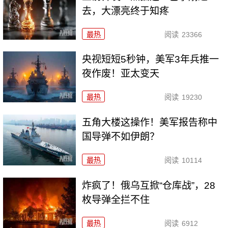
去，大漂亮终于知疼
最热
阅读
23366
央视短短5秒钟，美军3年兵推一
夜作废！亚太变天
最热
阅读
19230
五角大楼这操作！美军报告称中
国导弹不如伊朗？
最热
阅读
10114
炸疯了！俄乌互掀“仓库战”，28
枚导弹全拦不住
最热
阅读
6912