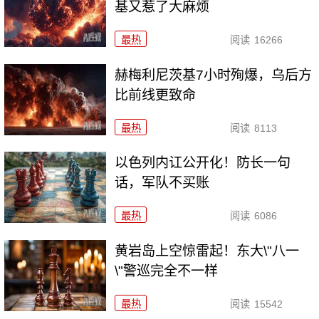
基又惹了大麻烦
最热
阅读
16266
赫梅利尼茨基7小时殉爆，乌后方
比前线更致命
最热
阅读
8113
以色列内讧公开化！防长一句
话，军队不买账
最热
阅读
6086
黄岩岛上空惊雷起！东大\"八一
\"警巡完全不一样
最热
阅读
15542