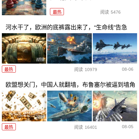
最热
阅读
5476
河水干了，欧洲的底裤露出来了，“生命线”告急
08-06
最热
阅读
10979
欧盟想关门，中国人就翻墙，布鲁塞尔被逼到墙角
08-05
最热
阅读
16401