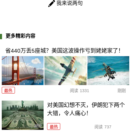
我来说两句
更多精彩内容
省440万丢5座城？美国这波操作亏到姥姥家了！
最热
阅读
1331
刚刚
对美国幻想不灭，伊朗犯下两个
大错，令人痛心！
最热
阅读
737