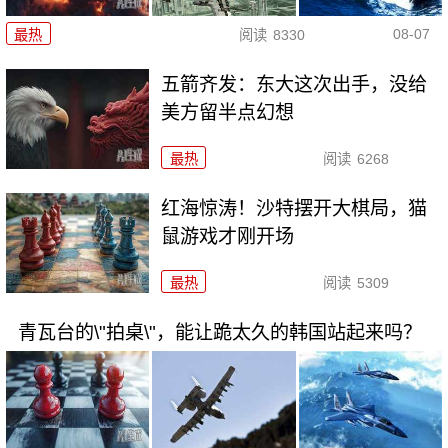
08-07
最热
阅读
8330
五箭齐发：东大这次出手，没给
美方留半点幻想
最热
阅读
6268
红海惊涛！沙特摆开大棋局，猫
鼠游戏才刚开场
最热
阅读
5309
青瓦台的\"拍桌\"，能让跪太久的韩国站起来吗？