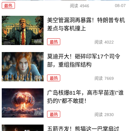
08-07
最热
阅读
4946
美空管漏洞再暴露！特朗普专机
差点与客机撞上
最热
阅读
4022
莫迪开大！砸碎印军17个司令
部，重组指挥结构
最热
阅读
7669
广岛核爆81年，高市早苗连\"谁
扔的\"都不敢提！
最热
阅读
2830
五箭齐发！熊猫这一巴掌扇过