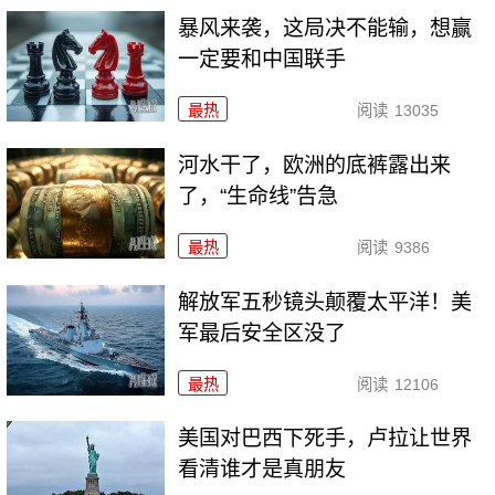
暴风来袭，这局决不能输，想赢
一定要和中国联手
最热
阅读
13035
河水干了，欧洲的底裤露出来
了，“生命线”告急
最热
阅读
9386
解放军五秒镜头颠覆太平洋！美
军最后安全区没了
最热
阅读
12106
美国对巴西下死手，卢拉让世界
看清谁才是真朋友