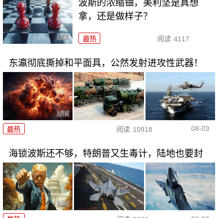
波斯的浓缩铀，美利坚是真想
拿，还是做样子？
最热
阅读
4117
东瀛彻底撕掉和平面具，公然发射进攻性武器！
08-03
最热
阅读
10918
海锁波斯还不够，特朗普又生毒计，陆地也要封