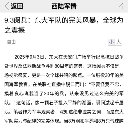
返回
西陆军情
9.3阅兵：东大军队的完美风暴，全球为
之震撼
小
大
自由
2025年9月3日，东大在天安门广场举行纪念抗日战争
暨世界反法西斯战争胜利80周年的盛典，这场阅兵不仅是一
场视觉盛宴，更是一次全球共鸣的起点。一位服役20年的美
国海军教官，在美联社直播中脱口而出：“不要怪我不忠，
摸着良心说我当了20年的兵，从来没见过这么完美的军
队。” 这句话，像一颗石子投入平静的湖面，瞬间激起千层
浪。笔者作为军事观察者，深知这绝非溢美之词，而是东大
军队实力与纪律的完美体现。当8万羽和平鸽和8万只气球腾