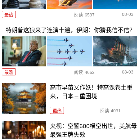
08-03
最热
阅读
6597
特朗普这狼来了连演十遍，伊朗：你猜我信不信？
08-03
最热
阅读
4652
高市早苗又作妖！特高课卷土重
来，日本三重困境
最热
阅读
4031
央视：空警600横空出世，美航母
最强王牌失效