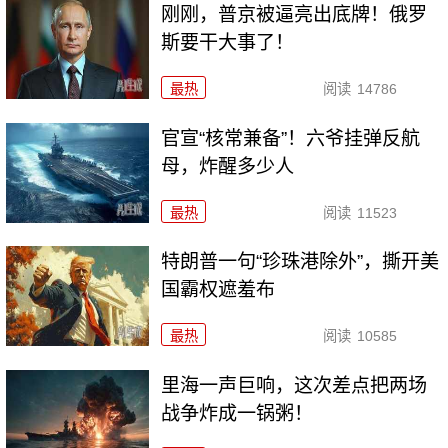
刚刚，普京被逼亮出底牌！俄罗
斯要干大事了！
最热
阅读
14786
官宣“核常兼备”！六爷挂弹反航
母，炸醒多少人
最热
阅读
11523
特朗普一句“珍珠港除外”，撕开美
国霸权遮羞布
最热
阅读
10585
里海一声巨响，这次差点把两场
战争炸成一锅粥！