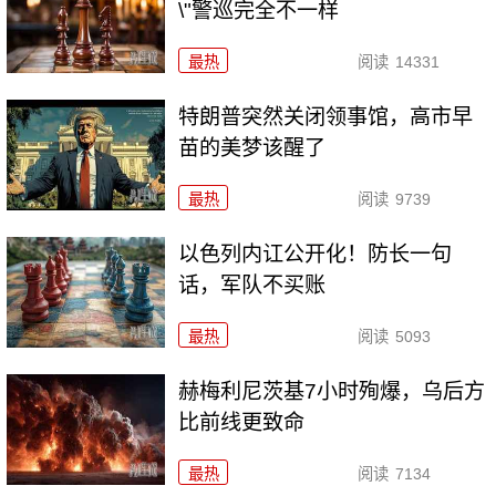
\"警巡完全不一样
最热
阅读
14331
特朗普突然关闭领事馆，高市早
苗的美梦该醒了
最热
阅读
9739
以色列内讧公开化！防长一句
话，军队不买账
最热
阅读
5093
赫梅利尼茨基7小时殉爆，乌后方
比前线更致命
最热
阅读
7134