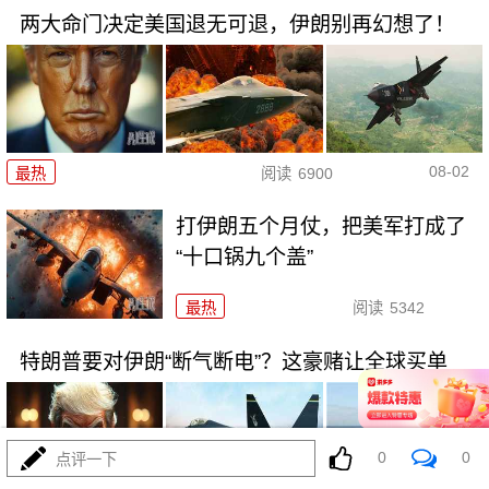
两大命门决定美国退无可退，伊朗别再幻想了！
08-02
最热
阅读
6900
打伊朗五个月仗，把美军打成了
“十口锅九个盖”
最热
阅读
5342
特朗普要对伊朗“断气断电”？这豪赌让全球买单
0
0
点评一下