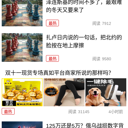
泽连斯基的时间不多了，最艰难
的冬天又要来了
最热
阅读
7912
扎卢日内说的一句话，把北约的
脸按在地上摩擦
最热
阅读
9580
双十一现货专场真如平台商家所说的那样吗？
最热
阅读
31145
4小时前
125万还是5万？俄乌战损数字背