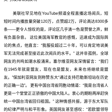
美联社罕见地在YouTube频道全程直播这场阅兵，短
短时间内播放量突破120万，点赞超2万，评论高达8300多
条——更令人惊叹的是，评论区几乎清一色是赞誉之声，鲜
有负面杂音。 这位美国海军教官的感慨，迅速成为国际舆
论的焦点，他直言：“我服役超过二十年，可以肯定地说美
军无法完成甚至接近此次阅兵的水平。” 这并非孤例，全球
网友的共鸣如潮水般涌来。塞尔维亚网友深情留言：“我们
在1945年就是盟友，现在也是盟友，未来也将继续是盟
友。”保加利亚网友则称赞东大“通过支持巴勒斯坦站在历史
的正确一边”。 更有中国台湾省同胞动情道：“我是台湾省人
更是一个堂堂正正骄傲的中国大陆人。衷心的期盼两岸赶快
统一中国台湾省回归祖国。” 这种情感共振，源于东大军队
的纪律严明与和平形象。英国网友甚至感叹：“若欧盟领导