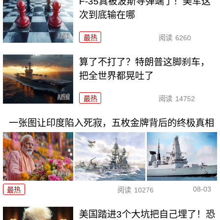
F-35真被波斯导弹端了！美军这
次到底输在哪
最热
阅读
6260
算了不打了？特朗普这脚刹车，
把全世界都晃吐了
最热
阅读
14752
一张图让印度陷入死寂，五枚金牌背后的终极真相
08-03
最热
阅读
10276
美国踏进3个大坑把自己埋了！恐