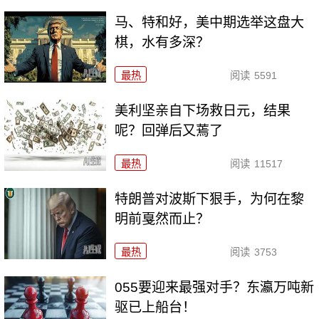
马、特和好，美中期选举这盘大
棋，水有多深？
最热
阅读
5591
美利坚亲自下场救日元，结果
呢？回弹后又蔫了
最热
阅读
11517
特朗普对波斯下狠手，为何在黎
明前戛然而止？
最热
阅读
3753
055要迎来最强对手？东瀛万吨新
驱已上船台！