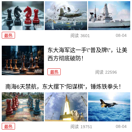
08-04
最热
阅读
3601
东大海军这一手\"普及牌\"，让美
西方彻底破防！
最热
阅读
22596
南海6天禁航，东大摆下“阳谋棋”，锤炼铁拳头！
08-04
最热
阅读
19751