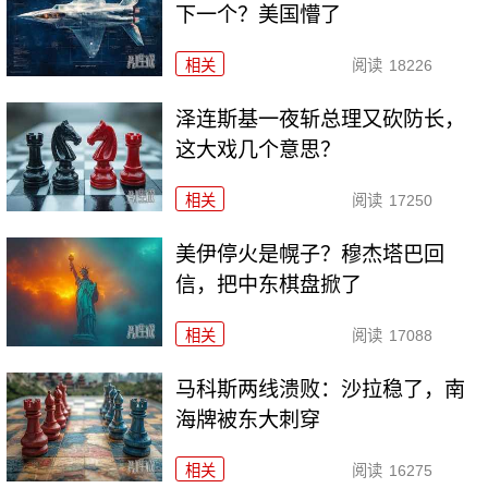
下一个？美国懵了
相关
阅读
18226
泽连斯基一夜斩总理又砍防长，
这大戏几个意思？
相关
阅读
17250
美伊停火是幌子？穆杰塔巴回
信，把中东棋盘掀了
相关
阅读
17088
马科斯两线溃败：沙拉稳了，南
海牌被东大刺穿
相关
阅读
16275