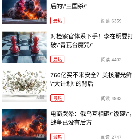
后的\"三国杀\"
最热
阅读
6359
对检察官体系下手！李在明要打
破\"青瓦台魔咒\"
最热
阅读
4402
766亿买不来安全？美核潜光鲜
\"大计划\"的背后
最热
阅读
4983
电商哭晕：俄乌互相砸\"饭碗\"，
战争已没有后方
最热
阅读
2747