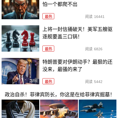
怕一个都爬不出
最热
阅读
16441
上将一封信捅破天！美军五艘驱
逐舰要盖三口锅！
最热
阅读
6826
特朗普要对伊朗动手？最狠的还
没来，最骚的来了
最热
阅读
5442
政治自杀！菲律宾防长，你这是在给菲律宾掘墓！