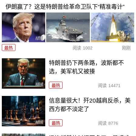
伊朗赢了？这是特朗普给革命卫队下“精准毒计”
最热
阅读
1002
刚刚
特朗普扔下两条路，波斯都不
选，美军机又被揍
最热
阅读
14471
信息量很大！歼20越肩反杀，美
西方都不淡定了
最热
阅读
8776