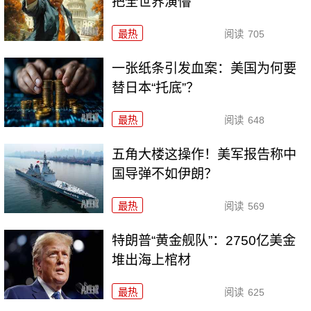
把全世界演懵
最热
阅读
705
一张纸条引发血案：美国为何要
替日本“托底”？
最热
阅读
648
五角大楼这操作！美军报告称中
国导弹不如伊朗？
最热
阅读
569
特朗普“黄金舰队”：2750亿美金
堆出海上棺材
最热
阅读
625