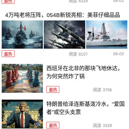
08-03
最热
阅读
8328
4万吨老将压阵，054B新锐亮相：美菲仔细品品
08-03
最热
阅读
8107
西班牙在北非的那块飞地休达，
为何突然炸了锅
最热
阅读
3706
特朗普给泽连斯基泼冷水，“爱国
者”或空头支票
最热
阅读
3328