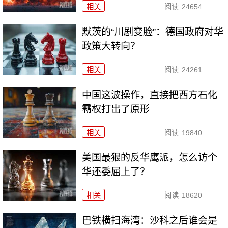
相关
阅读
24654
默茨的“川剧变脸”：德国政府对华
政策大转向？
相关
阅读
24261
中国这波操作，直接把西方石化
霸权打出了原形
相关
阅读
19840
美国最狠的反华鹰派，怎么访个
华还委屈上了？
相关
阅读
18620
巴铁横扫海湾：沙科之后谁会是