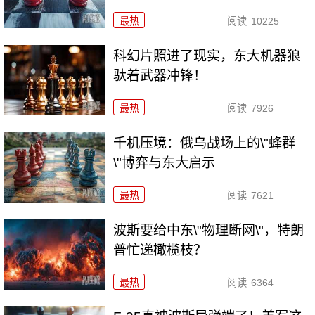
最热
阅读
10225
科幻片照进了现实，东大机器狼
驮着武器冲锋！
最热
阅读
7926
千机压境：俄乌战场上的\"蜂群
\"博弈与东大启示
最热
阅读
7621
波斯要给中东\"物理断网\"，特朗
普忙递橄榄枝？
最热
阅读
6364