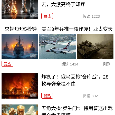
去，大漂亮终于知疼
最热
阅读
1223
央视短短5秒钟，美军3年兵推一夜作废！亚太变天
最热
阅读
1414
刚刚
炸疯了！俄乌互掀“仓库战”，28
枚导弹全拦不住
最热
阅读
802
五角大楼“罗生门”：特朗普这出戏