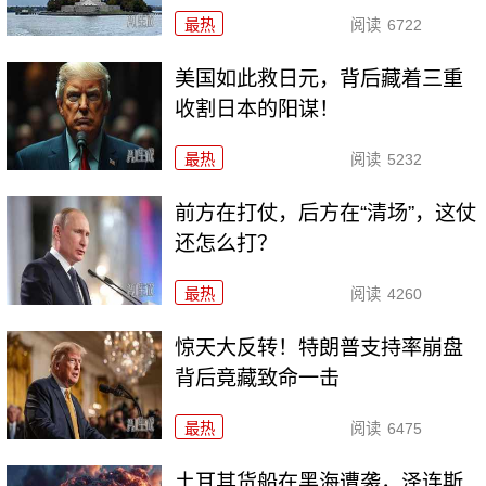
最热
阅读
6722
美国如此救日元，背后藏着三重
收割日本的阳谋！
最热
阅读
5232
前方在打仗，后方在“清场”，这仗
还怎么打？
最热
阅读
4260
惊天大反转！特朗普支持率崩盘
背后竟藏致命一击
最热
阅读
6475
土耳其货船在黑海遭袭，泽连斯