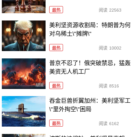
最热
阅读
22563
美利坚资源收割局：特朗普为何
对乌稀土\"摊牌\"
最热
阅读
10002
普京不忍了！俄突破禁忌，猛轰
美资无人机工厂
最热
阅读
8516
吞金巨兽折翼加州：美利坚军工
\"里外掏空\"困局
最热
阅读
6162