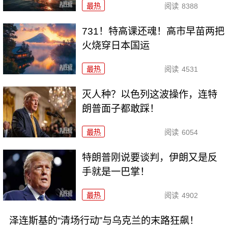
最热
阅读
8388
731！特高课还魂！高市早苗两把
火烧穿日本国运
最热
阅读
4531
灭人种？以色列这波操作，连特
朗普面子都敢踩！
最热
阅读
6054
特朗普刚说要谈判，伊朗又是反
手就是一巴掌！
最热
阅读
4902
泽连斯基的“清场行动”与乌克兰的末路狂飙！