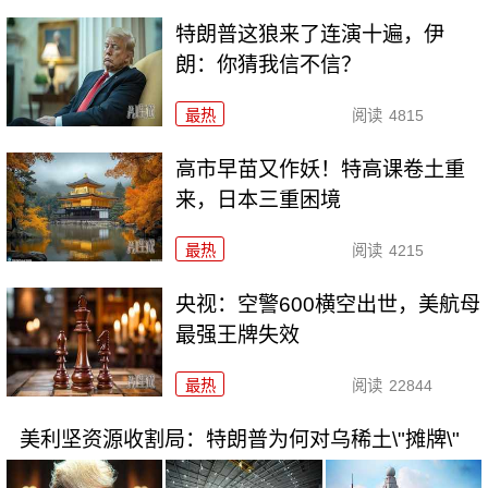
特朗普这狼来了连演十遍，伊
朗：你猜我信不信？
最热
阅读
4815
高市早苗又作妖！特高课卷土重
来，日本三重困境
最热
阅读
4215
央视：空警600横空出世，美航母
最强王牌失效
最热
阅读
22844
美利坚资源收割局：特朗普为何对乌稀土\"摊牌\"