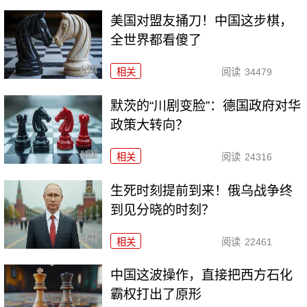
美国对盟友捅刀！中国这步棋，
全世界都看傻了
相关
阅读
34479
默茨的“川剧变脸”：德国政府对华
政策大转向？
相关
阅读
24316
生死时刻提前到来！俄乌战争终
到见分晓的时刻？
相关
阅读
22461
中国这波操作，直接把西方石化
霸权打出了原形