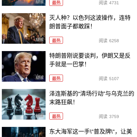
最热
阅读
4731
灭人种？以色列这波操作，连特
朗普面子都敢踩！
最热
阅读
6258
特朗普刚说要谈判，伊朗又是反
手就是一巴掌！
最热
阅读
5107
泽连斯基的“清场行动”与乌克兰的
末路狂飙！
最热
阅读
3759
东大海军这一手\"普及牌\"，让美