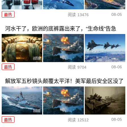
08-05
最热
阅读
13476
河水干了，欧洲的底裤露出来了，“生命线”告急
08-06
最热
阅读
9704
解放军五秒镜头颠覆太平洋！美军最后安全区没了
08-05
最热
阅读
12512