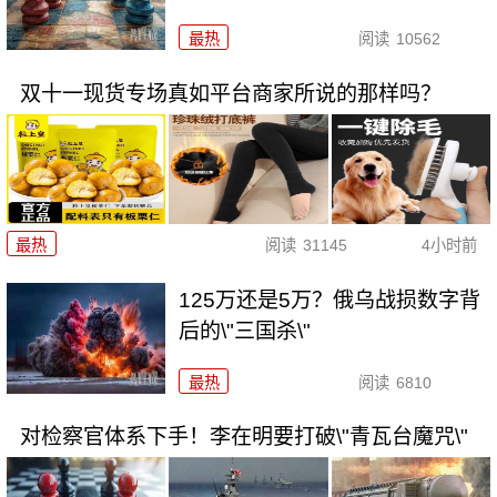
最热
阅读
10562
双十一现货专场真如平台商家所说的那样吗？
最热
阅读
31145
4小时前
125万还是5万？俄乌战损数字背
后的\"三国杀\"
最热
阅读
6810
对检察官体系下手！李在明要打破\"青瓦台魔咒\"