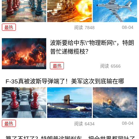
08-04
最热
阅读
7848
波斯要给中东\"物理断网\"，特朗
普忙递橄榄枝？
最热
阅读
6566
F-35真被波斯导弹端了！美军这次到底输在哪
08-04
最热
阅读
6434