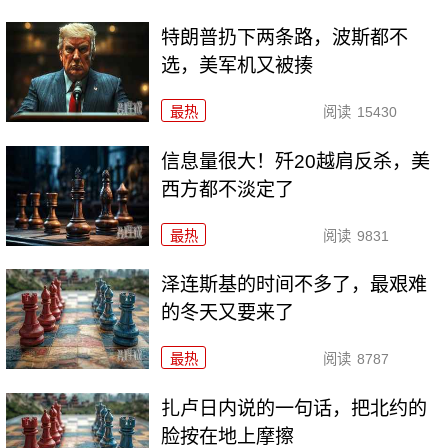
特朗普扔下两条路，波斯都不
选，美军机又被揍
最热
阅读
15430
信息量很大！歼20越肩反杀，美
西方都不淡定了
最热
阅读
9831
泽连斯基的时间不多了，最艰难
的冬天又要来了
最热
阅读
8787
扎卢日内说的一句话，把北约的
脸按在地上摩擦