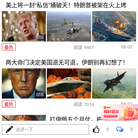
美上将一封“私信”捅破天！特朗普被架在火上烤
08-02
最热
阅读
9407
两大命门决定美国退无可退，伊朗别再幻想了！
08-02
最热
阅读
7014
打伊朗五个月仗，把美军打成了
“十口锅九个盖”
0
0
点评一下