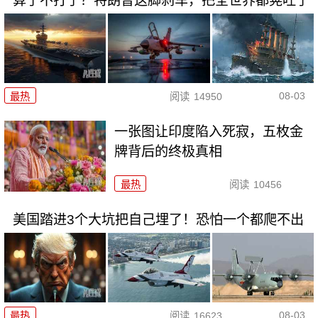
算了不打了？特朗普这脚刹车，把全世界都晃吐了
08-03
最热
阅读
14950
一张图让印度陷入死寂，五枚金
牌背后的终极真相
最热
阅读
10456
美国踏进3个大坑把自己埋了！恐怕一个都爬不出
08-03
最热
阅读
16623