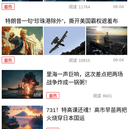
08-04
最热
阅读
11764
特朗普一句“珍珠港除外”，撕开美国霸权遮羞布
08-04
最热
阅读
10815
里海一声巨响，这次差点把两场
战争炸成一锅粥！
最热
阅读
8601
731！特高课还魂！高市早苗两把
火烧穿日本国运