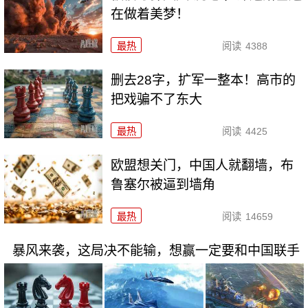
在做着美梦！
最热
阅读
4388
删去28字，扩军一整本！高市的
把戏骗不了东大
最热
阅读
4425
欧盟想关门，中国人就翻墙，布
鲁塞尔被逼到墙角
最热
阅读
14659
暴风来袭，这局决不能输，想赢一定要和中国联手