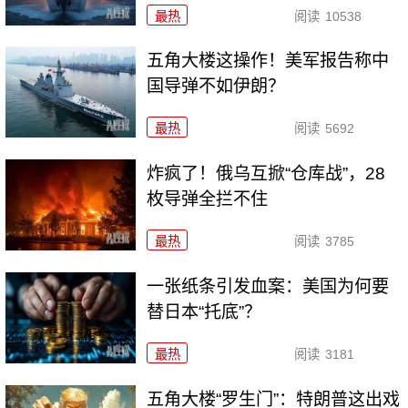
最热
阅读
10538
五角大楼这操作！美军报告称中
国导弹不如伊朗？
最热
阅读
5692
炸疯了！俄乌互掀“仓库战”，28
枚导弹全拦不住
最热
阅读
3785
一张纸条引发血案：美国为何要
替日本“托底”？
最热
阅读
3181
五角大楼“罗生门”：特朗普这出戏