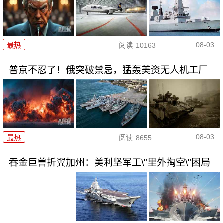
08-03
最热
阅读
10163
普京不忍了！俄突破禁忌，猛轰美资无人机工厂
08-03
最热
阅读
8655
吞金巨兽折翼加州：美利坚军工\"里外掏空\"困局