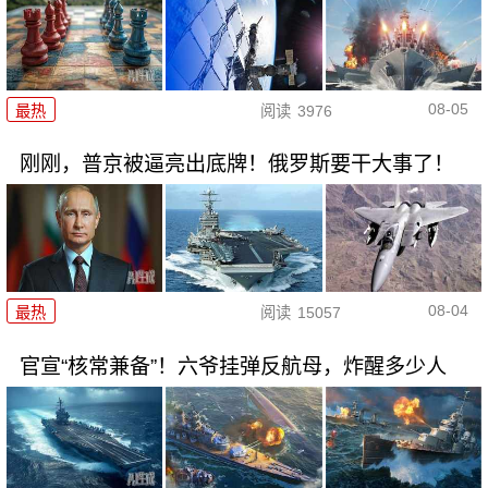
08-05
最热
阅读
3976
刚刚，普京被逼亮出底牌！俄罗斯要干大事了！
08-04
最热
阅读
15057
官宣“核常兼备”！六爷挂弹反航母，炸醒多少人