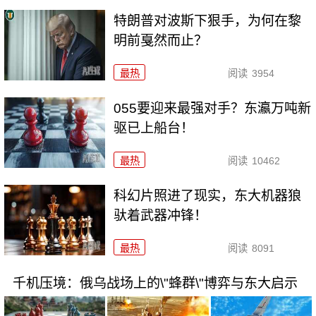
特朗普对波斯下狠手，为何在黎
明前戛然而止？
最热
阅读
3954
055要迎来最强对手？东瀛万吨新
驱已上船台！
最热
阅读
10462
科幻片照进了现实，东大机器狼
驮着武器冲锋！
最热
阅读
8091
千机压境：俄乌战场上的\"蜂群\"博弈与东大启示