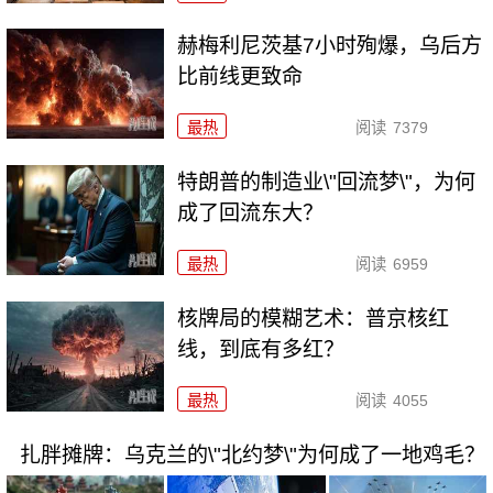
赫梅利尼茨基7小时殉爆，乌后方
比前线更致命
最热
阅读
7379
特朗普的制造业\"回流梦\"，为何
成了回流东大？
最热
阅读
6959
核牌局的模糊艺术：普京核红
线，到底有多红？
最热
阅读
4055
扎胖摊牌：乌克兰的\"北约梦\"为何成了一地鸡毛？