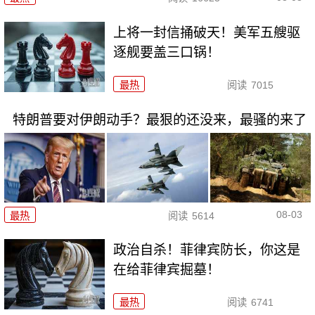
上将一封信捅破天！美军五艘驱
逐舰要盖三口锅！
最热
阅读
7015
特朗普要对伊朗动手？最狠的还没来，最骚的来了
08-03
最热
阅读
5614
政治自杀！菲律宾防长，你这是
在给菲律宾掘墓！
最热
阅读
6741