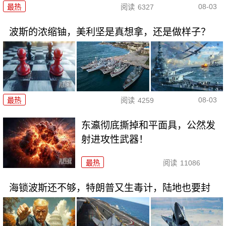
08-03
最热
阅读
6327
波斯的浓缩铀，美利坚是真想拿，还是做样子？
08-03
最热
阅读
4259
东瀛彻底撕掉和平面具，公然发
射进攻性武器！
最热
阅读
11086
海锁波斯还不够，特朗普又生毒计，陆地也要封