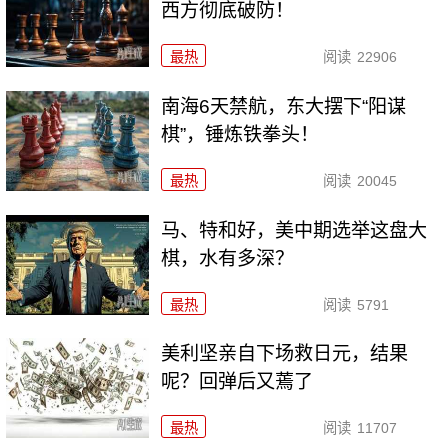
西方彻底破防！
最热
阅读
22906
南海6天禁航，东大摆下“阳谋
棋”，锤炼铁拳头！
最热
阅读
20045
马、特和好，美中期选举这盘大
棋，水有多深？
最热
阅读
5791
美利坚亲自下场救日元，结果
呢？回弹后又蔫了
最热
阅读
11707