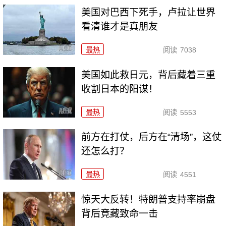
美国对巴西下死手，卢拉让世界
看清谁才是真朋友
最热
阅读
7038
美国如此救日元，背后藏着三重
收割日本的阳谋！
最热
阅读
5553
前方在打仗，后方在“清场”，这仗
还怎么打？
最热
阅读
4551
惊天大反转！特朗普支持率崩盘
背后竟藏致命一击