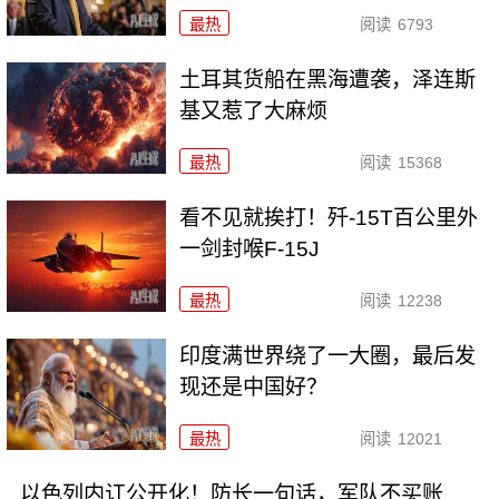
最热
阅读
6793
土耳其货船在黑海遭袭，泽连斯
基又惹了大麻烦
最热
阅读
15368
看不见就挨打！歼-15T百公里外
一剑封喉F-15J
最热
阅读
12238
印度满世界绕了一大圈，最后发
现还是中国好？
最热
阅读
12021
以色列内讧公开化！防长一句话，军队不买账