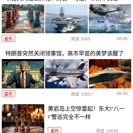
08-05
最热
阅读
5355
特朗普突然关闭领事馆，高市早苗的美梦该醒了
08-05
最热
阅读
10057
黄岩岛上空惊雷起！东大\"八一
\"警巡完全不一样
最热
阅读
14639