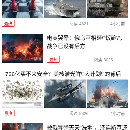
最热
阅读
4821
4小时前
电商哭晕：俄乌互相砸\"饭碗\"，
战争已没有后方
最热
阅读
3025
766亿买不来安全？美核潜光鲜\"大计划\"的背后
最热
阅读
5326
4小时前
被俄导弹天天“洗地”，泽连斯基还