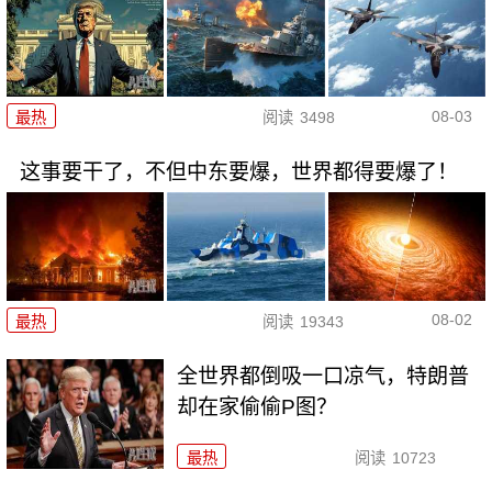
08-03
最热
阅读
3498
这事要干了，不但中东要爆，世界都得要爆了！
08-02
最热
阅读
19343
全世界都倒吸一口凉气，特朗普
却在家偷偷P图？
最热
阅读
10723