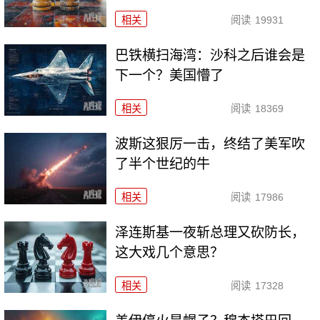
相关
阅读
19931
巴铁横扫海湾：沙科之后谁会是
下一个？美国懵了
相关
阅读
18369
波斯这狠厉一击，终结了美军吹
了半个世纪的牛
相关
阅读
17986
泽连斯基一夜斩总理又砍防长，
这大戏几个意思？
相关
阅读
17328