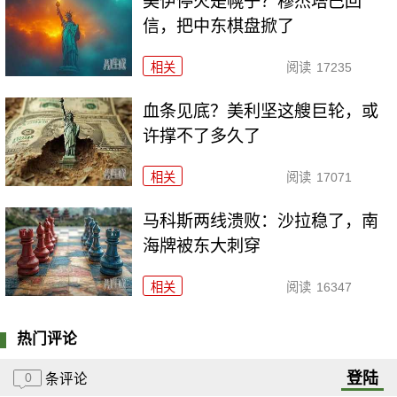
美伊停火是幌子？穆杰塔巴回
信，把中东棋盘掀了
相关
阅读
17235
血条见底？美利坚这艘巨轮，或
许撑不了多久了
相关
阅读
17071
马科斯两线溃败：沙拉稳了，南
海牌被东大刺穿
相关
阅读
16347
热门评论
登陆
0
条评论