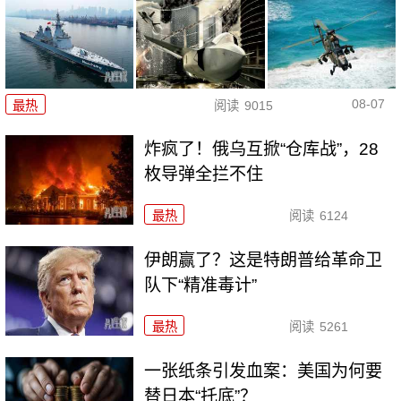
08-07
最热
阅读
9015
炸疯了！俄乌互掀“仓库战”，28
枚导弹全拦不住
最热
阅读
6124
伊朗赢了？这是特朗普给革命卫
队下“精准毒计”
最热
阅读
5261
一张纸条引发血案：美国为何要
替日本“托底”？