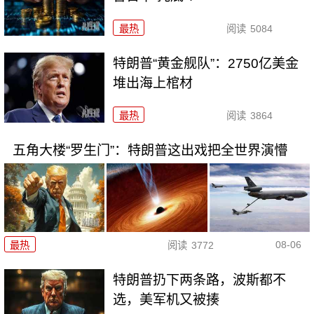
最热
阅读
5084
特朗普“黄金舰队”：2750亿美金
堆出海上棺材
最热
阅读
3864
五角大楼“罗生门”：特朗普这出戏把全世界演懵
08-06
最热
阅读
3772
特朗普扔下两条路，波斯都不
选，美军机又被揍