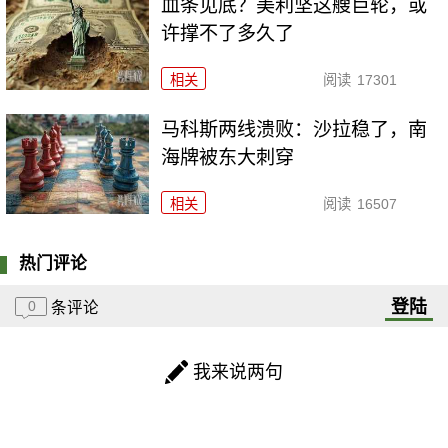
血条见底？美利坚这艘巨轮，或
许撑不了多久了
相关
阅读
17301
马科斯两线溃败：沙拉稳了，南
海牌被东大刺穿
相关
阅读
16507
热门评论
登陆
0
条评论
我来说两句