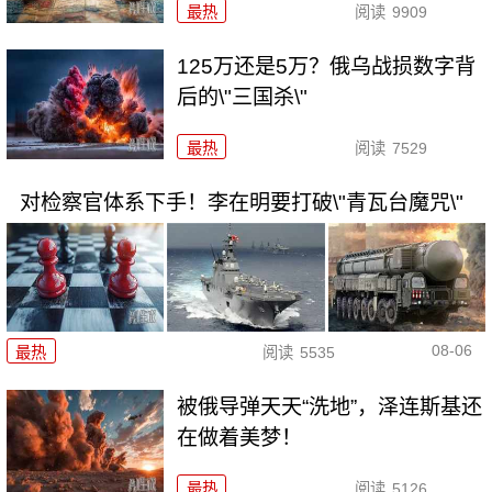
最热
阅读
9909
125万还是5万？俄乌战损数字背
后的\"三国杀\"
最热
阅读
7529
对检察官体系下手！李在明要打破\"青瓦台魔咒\"
08-06
最热
阅读
5535
被俄导弹天天“洗地”，泽连斯基还
在做着美梦！
最热
阅读
5126