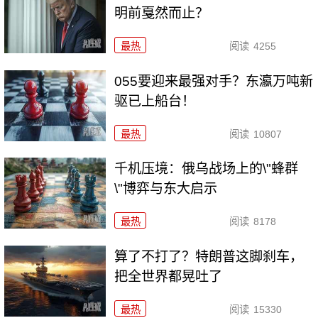
明前戛然而止？
最热
阅读
4255
055要迎来最强对手？东瀛万吨新
驱已上船台！
最热
阅读
10807
千机压境：俄乌战场上的\"蜂群
\"博弈与东大启示
最热
阅读
8178
算了不打了？特朗普这脚刹车，
把全世界都晃吐了
最热
阅读
15330