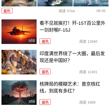
08-05
最热
阅读
5704
看不见就挨打！歼-15T百公里外
一剑封喉F-15J
最热
阅读
12660
印度满世界绕了一大圈，最后发
现还是中国好？
最热
阅读
12401
核牌局的模糊艺术：普京核红
线，到底有多红？
最热
阅读
4389