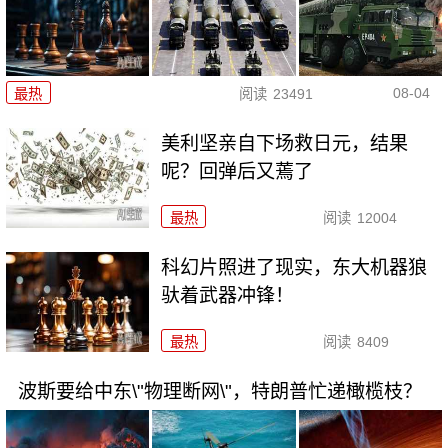
08-04
最热
阅读
23491
美利坚亲自下场救日元，结果
呢？回弹后又蔫了
最热
阅读
12004
科幻片照进了现实，东大机器狼
驮着武器冲锋！
最热
阅读
8409
波斯要给中东\"物理断网\"，特朗普忙递橄榄枝？