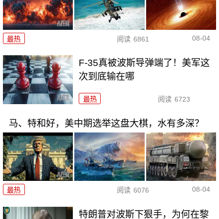
08-04
最热
阅读
6861
F-35真被波斯导弹端了！美军这
次到底输在哪
最热
阅读
6723
马、特和好，美中期选举这盘大棋，水有多深？
08-04
最热
阅读
6076
特朗普对波斯下狠手，为何在黎