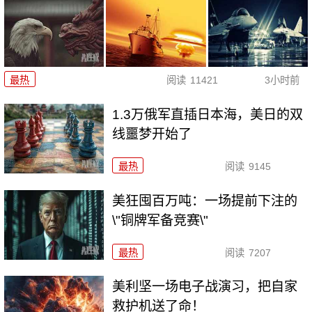
最热
阅读
11421
3小时前
1.3万俄军直插日本海，美日的双
线噩梦开始了
最热
阅读
9145
美狂囤百万吨：一场提前下注的
\"铜牌军备竞赛\"
最热
阅读
7207
美利坚一场电子战演习，把自家
救护机送了命！