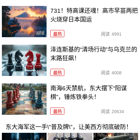
731！特高课还魂！高市早苗两把
火烧穿日本国运
最热
阅读
4991
泽连斯基的“清场行动”与乌克兰的
末路狂飙！
最热
阅读
4008
南海6天禁航，东大摆下“阳谋
棋”，锤炼铁拳头！
最热
阅读
20634
东大海军这一手\"普及牌\"，让美西方彻底破防！