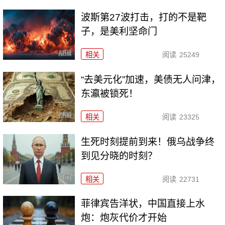
波斯第27波打击，打的不是靶
子，是美利坚命门
相关
阅读
25249
“去美元化”加速，美债无人问津，
东瀛被锁死！
相关
阅读
23325
生死时刻提前到来！俄乌战争终
到见分晓的时刻？
相关
阅读
22731
菲律宾告洋状，中国直接上水
炮：炮灰代价才开始