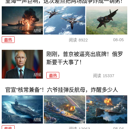
里海一声巨响，这次差点把两场战争炸成一锅粥！
08-05
最热
阅读
8922
刚刚，普京被逼亮出底牌！俄罗
斯要干大事了！
最热
阅读
15337
官宣“核常兼备”！六爷挂弹反航母，炸醒多少人
08-04