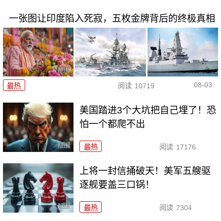
一张图让印度陷入死寂，五枚金牌背后的终极真相
08-03
最热
阅读
10719
美国踏进3个大坑把自己埋了！恐
怕一个都爬不出
最热
阅读
17176
上将一封信捅破天！美军五艘驱
逐舰要盖三口锅！
最热
阅读
7304