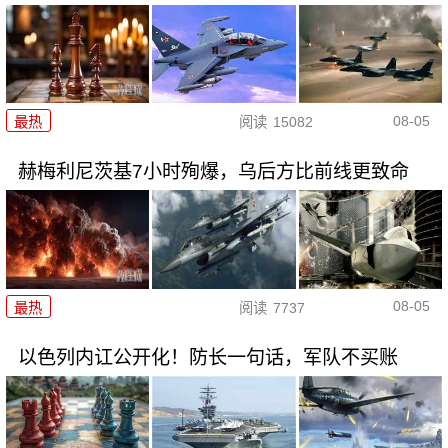
08-05
最热
阅读
15082
赫梅利尼茨基7小时殉爆，乌后方比前线更致命
08-05
最热
阅读
7737
以色列内讧公开化！防长一句话，军队不买账