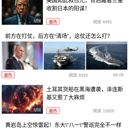
美国如此救日元，背后藏着三重
收割日本的阳谋！
最热
阅读
6091
前方在打仗，后方在“清场”，这仗还怎么打？
08-05
最热
阅读
5033
土耳其货船在黑海遭袭，泽连斯
基又惹了大麻烦
最热
阅读
15820
黄岩岛上空惊雷起！东大\"八一\"警巡完全不一样