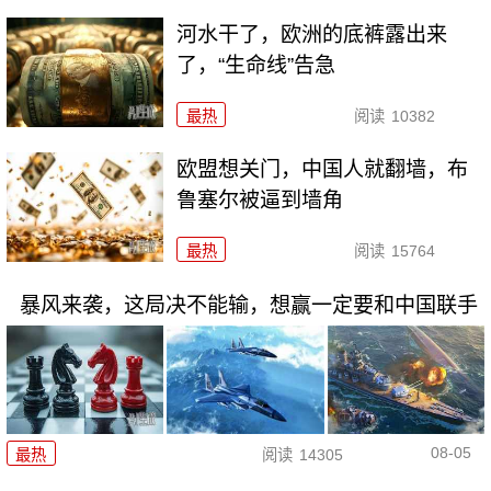
河水干了，欧洲的底裤露出来
了，“生命线”告急
最热
阅读
10382
欧盟想关门，中国人就翻墙，布
鲁塞尔被逼到墙角
最热
阅读
15764
暴风来袭，这局决不能输，想赢一定要和中国联手
08-05
最热
阅读
14305