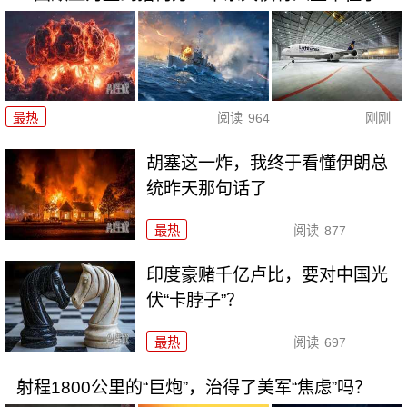
最热
阅读
964
刚刚
胡塞这一炸，我终于看懂伊朗总
统昨天那句话了
最热
阅读
877
印度豪赌千亿卢比，要对中国光
伏“卡脖子”？
最热
阅读
697
射程1800公里的“巨炮”，治得了美军“焦虑”吗？