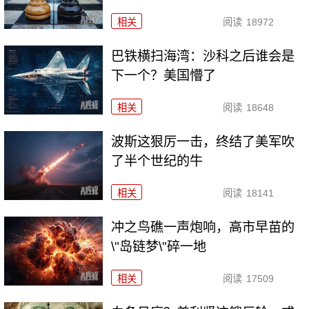
相关
阅读
18972
巴铁横扫海湾：沙科之后谁会是
下一个？美国懵了
相关
阅读
18648
波斯这狠厉一击，终结了美军吹
了半个世纪的牛
相关
阅读
18141
冲之鸟礁一声炮响，高市早苗的
\"岛链梦\"碎一地
相关
阅读
17509