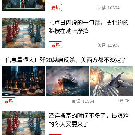
最热
阅读
16694
扎卢日内说的一句话，把北约的
脸按在地上摩擦
最热
阅读
11903
信息量很大！歼20越肩反杀，美西方都不淡定了
08-06
最热
阅读
11354
泽连斯基的时间不多了，最艰难
的冬天又要来了