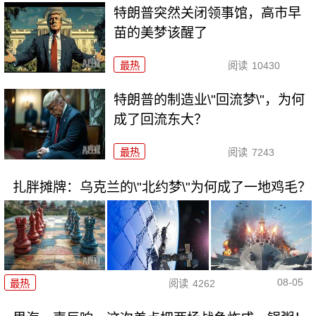
特朗普突然关闭领事馆，高市早
苗的美梦该醒了
最热
阅读
10430
特朗普的制造业\"回流梦\"，为何
成了回流东大？
最热
阅读
7243
扎胖摊牌：乌克兰的\"北约梦\"为何成了一地鸡毛？
08-05
最热
阅读
4262