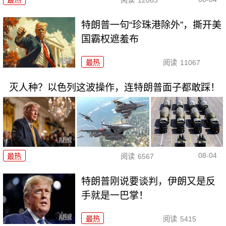
最热
阅读
12063
特朗普一句“珍珠港除外”，撕开美
国霸权遮羞布
最热
阅读
11067
灭人种？以色列这波操作，连特朗普面子都敢踩！
08-04
最热
阅读
6567
特朗普刚说要谈判，伊朗又是反
手就是一巴掌！
最热
阅读
5415