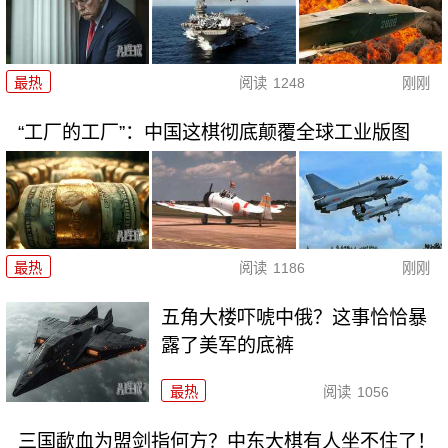
最热
阅读
1248
刚刚
“工厂的工厂”：中国这棋彻底颠覆全球工业版图
最热
阅读
1186
刚刚
五角大楼吓唬中俄？这事恰恰暴
露了美军的底裤
最热
阅读
1056
三国歃血为盟剑指何方？中东大棋有人坐不住了！