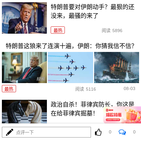
特朗普要对伊朗动手？最狠的还
没来，最骚的来了
最热
阅读
5896
特朗普这狼来了连演十遍，伊朗：你猜我信不信？
08-03
最热
阅读
5116
政治自杀！菲律宾防长，你这是
在给菲律宾掘墓！
最热
阅读
6949
0
0
点评一下