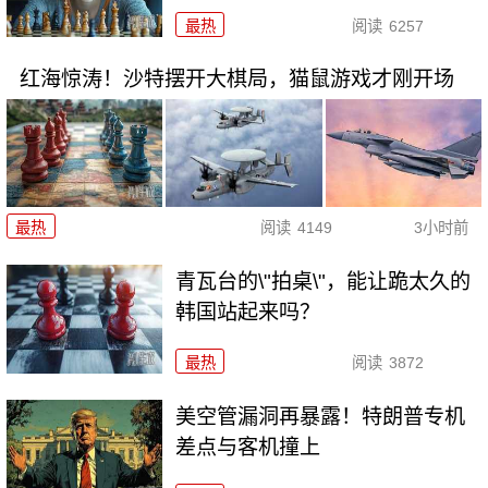
最热
阅读
6257
红海惊涛！沙特摆开大棋局，猫鼠游戏才刚开场
最热
阅读
4149
3小时前
青瓦台的\"拍桌\"，能让跪太久的
韩国站起来吗？
最热
阅读
3872
美空管漏洞再暴露！特朗普专机
差点与客机撞上