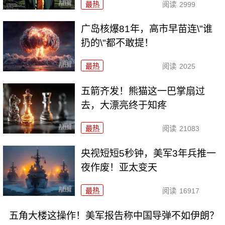
最热
阅读
2999
广岛核爆81年，高市早苗连\"谁
扔的\"都不敢提！
最热
阅读
2025
五箭齐发！熊猫这一巴掌扇过
去，大漂亮终于知疼
最热
阅读
21083
央视短短5秒钟，美军3年兵推一
夜作废！亚太变天
最热
阅读
16917
五角大楼这操作！美军报告称中国导弹不如伊朗？