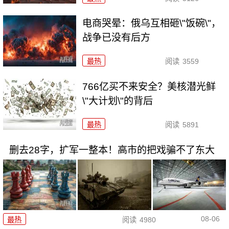
电商哭晕：俄乌互相砸\"饭碗\"，
战争已没有后方
最热
阅读
3559
766亿买不来安全？美核潜光鲜
\"大计划\"的背后
最热
阅读
5891
删去28字，扩军一整本！高市的把戏骗不了东大
08-06
最热
阅读
4980