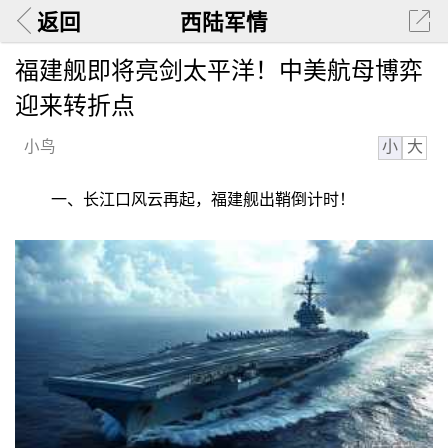
返回
西陆军情
福建舰即将亮剑太平洋！中美航母博弈
迎来转折点
小
大
小鸟
一、长江口风云再起，福建舰出鞘倒计时！