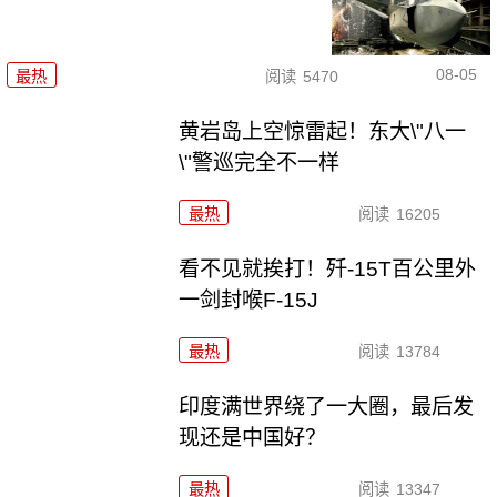
08-05
最热
阅读
5470
黄岩岛上空惊雷起！东大\"八一
\"警巡完全不一样
最热
阅读
16205
看不见就挨打！歼-15T百公里外
一剑封喉F-15J
最热
阅读
13784
印度满世界绕了一大圈，最后发
现还是中国好？
最热
阅读
13347