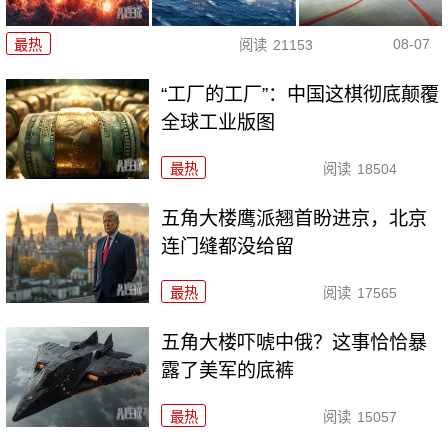
08-07
最热
阅读
21153
“工厂的工厂”：中国这棋彻底颠覆
全球工业版图
最热
阅读
18504
五角大楼鹰派翘首盼进京，北京
连门缝都没给留
最热
阅读
17565
五角大楼吓唬中俄？这事恰恰暴
露了美军的底裤
最热
阅读
15057