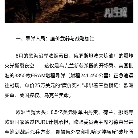
一、导弹入局：廉价武器与战略枷锁
8月的黑海沿岸浓烟蔽日，俄罗斯坦波夫炼油厂的爆炸
火光撕裂夜空——这仅是乌克兰新获杀器的开场秀。美国批
准的3350枚ERAM增程导弹（射程241-450公里）正急速运
往战场，单价25万美元的“廉价死神”却绑着三重锁链：欧洲
买单、美国控权、乌克兰卖命。
欧洲当冤大头：8.5亿美元账单由丹麦、荷兰、挪威等
欧洲国家通过PURL计划承担，欧盟委员会主席冯德莱恩甚
至筹划战后派兵方案，却被俄外交部扎哈罗娃痛斥“破坏所