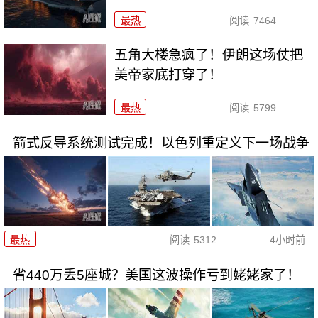
最热
阅读
7464
五角大楼急疯了！伊朗这场仗把
美帝家底打穿了！
最热
阅读
5799
箭式反导系统测试完成！以色列重定义下一场战争
最热
阅读
5312
4小时前
省440万丢5座城？美国这波操作亏到姥姥家了！