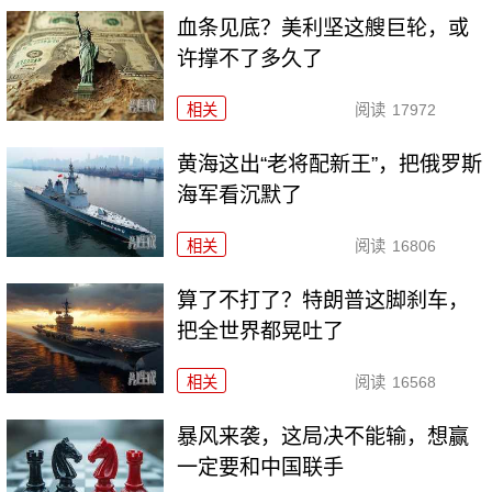
血条见底？美利坚这艘巨轮，或
许撑不了多久了
相关
阅读
17972
黄海这出“老将配新王”，把俄罗斯
海军看沉默了
相关
阅读
16806
算了不打了？特朗普这脚刹车，
把全世界都晃吐了
相关
阅读
16568
暴风来袭，这局决不能输，想赢
一定要和中国联手