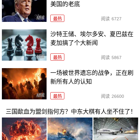
美国的老底
最热
阅读
6727
沙特王储、埃尔多安、夏巴兹在
麦加搞了个大新闻
最热
阅读
5867
一场被世界遗忘的战争，正在刷
新所有人的认知
最热
阅读
26600
三国歃血为盟剑指何方？中东大棋有人坐不住了！