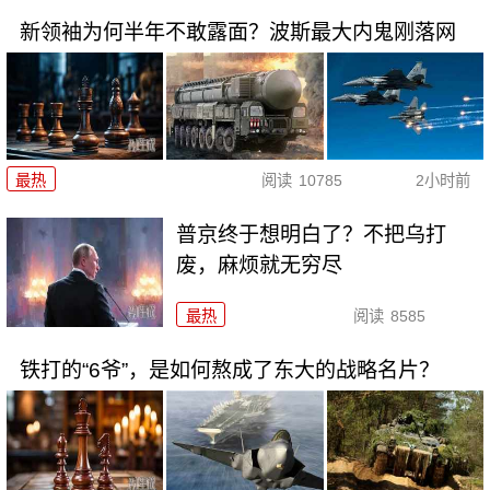
新领袖为何半年不敢露面？波斯最大内鬼刚落网
最热
阅读
10785
2小时前
普京终于想明白了？不把乌打
废，麻烦就无穷尽
最热
阅读
8585
铁打的“6爷”，是如何熬成了东大的战略名片？