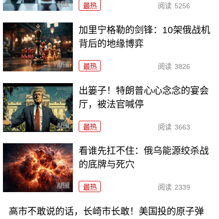
最热
阅读
5256
加里宁格勒的剑锋：10架俄战机
背后的地缘博弈
最热
阅读
3826
出篓子！特朗普心心念念的宴会
厅，被法官喊停
最热
阅读
3663
看谁先扛不住：俄乌能源绞杀战
的底牌与死穴
最热
阅读
2339
高市不敢说的话，长崎市长敢！美国投的原子弹