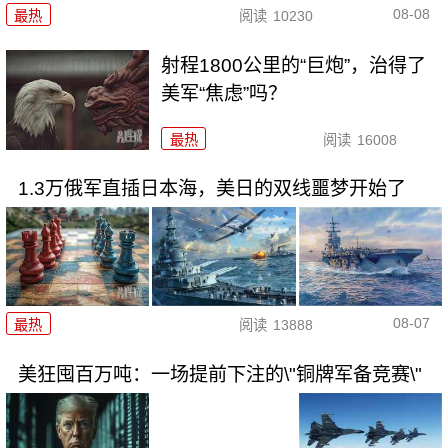
08-08
最热
阅读
10230
射程1800公里的“巨炮”，治得了
美军“焦虑”吗？
最热
阅读
16008
1.3万俄军直插日本海，美日的双线噩梦开始了
08-07
最热
阅读
13888
美狂囤百万吨：一场提前下注的\"铜牌军备竞赛\"