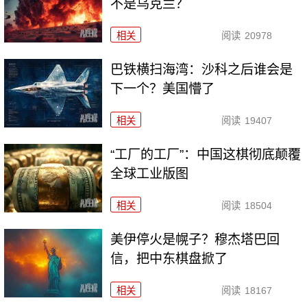
不是乌克兰？
相关
阅读
20978
巴铁横扫海湾：沙科之后谁会是
下一个？美国懵了
相关
阅读
19407
“工厂的工厂”：中国这棋彻底颠覆
全球工业版图
相关
阅读
18504
美伊停火是幌子？穆杰塔巴回
信，把中东棋盘掀了
相关
阅读
18167