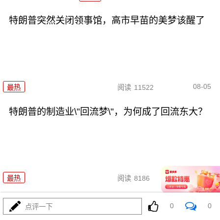
特朗普突然关闭领事馆，高市早苗的美梦该醒了
08-05
最热
阅读
11522
特朗普的制造业\"回流梦\"，为何成了回流东大？
08-05
最热
阅读
8186
扎胖摊牌：乌克兰的\"北约梦\"为何成了一地鸡毛？
0
0
点评一下