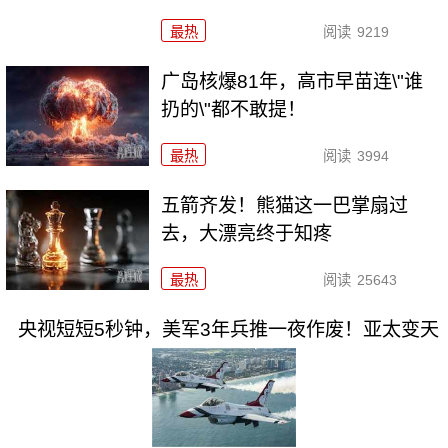
最热
阅读
9219
广岛核爆81年，高市早苗连\"谁
扔的\"都不敢提！
最热
阅读
3994
五箭齐发！熊猫这一巴掌扇过
去，大漂亮终于知疼
最热
阅读
25643
央视短短5秒钟，美军3年兵推一夜作废！亚太变天