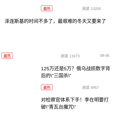
最热
阅读
13255
泽连斯基的时间不多了，最艰难的冬天又要来了
08-06
最热
阅读
11673
125万还是5万？俄乌战损数字背
后的\"三国杀\"
最热
阅读
8957
对检察官体系下手！李在明要打
破\"青瓦台魔咒\"