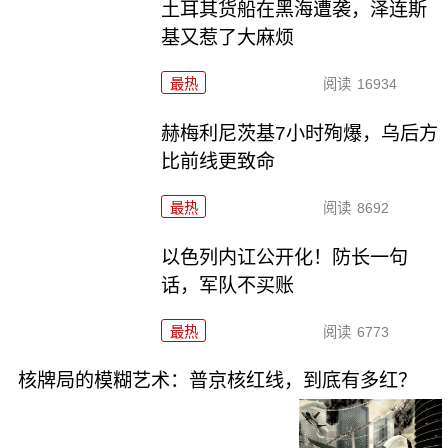
土耳其货船在黑海遭袭，泽连斯
基又惹了大麻烦
最热
阅读
16934
赫梅利尼茨基7小时殉爆，乌后方
比前线更致命
最热
阅读
8692
以色列内讧公开化！防长一句
话，军队不买账
最热
阅读
6773
核牌局的模糊艺术：普京核红线，到底有多红？