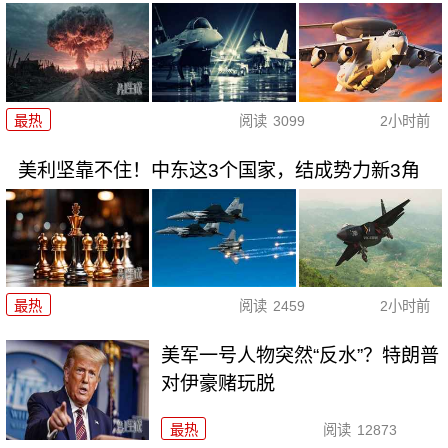
最热
阅读
3099
2小时前
美利坚靠不住！中东这3个国家，结成势力新3角
最热
阅读
2459
2小时前
美军一号人物突然“反水”？特朗普
对伊豪赌玩脱
最热
阅读
12873