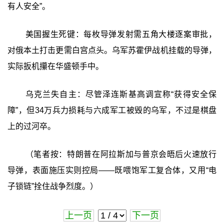
有人安全”。
美国握生死键：每枚导弹发射需五角大楼逐案审批，
对俄本土打击更需白宫点头。乌军苏霍伊战机挂载的导弹，
实际扳机攥在华盛顿手中。
乌克兰失自主：尽管泽连斯基高调宣称“获得安全保
障”，但34万兵力损耗与六成军工被毁的乌军，不过是棋盘
上的过河卒。
（笔者按：特朗普在阿拉斯加与普京会晤后火速放行
导弹，表面施压实则控局——既喂饱军工复合体，又用“电
子锁链”拴住战争烈度。）
上一页
下一页