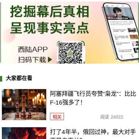
大家都在看
阿塞拜疆飞行员夸赞“枭龙”：比比
F-16强多了！
相关
阅读
24022
打了4年半，俄回过神，最大对手