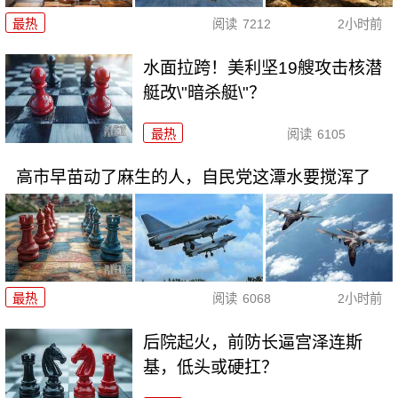
最热
阅读
7212
2小时前
水面拉跨！美利坚19艘攻击核潜
艇改\"暗杀艇\"？
最热
阅读
6105
高市早苗动了麻生的人，自民党这潭水要搅浑了
最热
阅读
6068
2小时前
后院起火，前防长逼宫泽连斯
基，低头或硬扛？