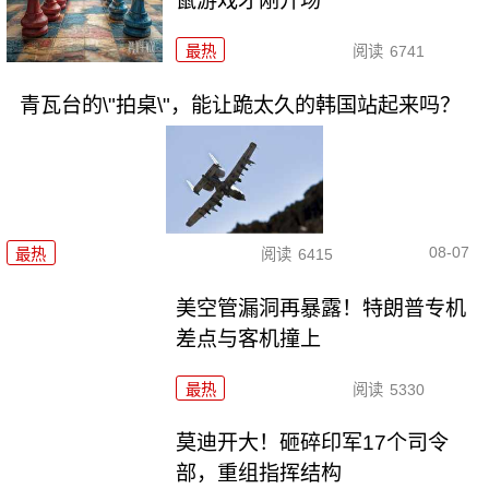
鼠游戏才刚开场
最热
阅读
6741
青瓦台的\"拍桌\"，能让跪太久的韩国站起来吗？
08-07
最热
阅读
6415
美空管漏洞再暴露！特朗普专机
差点与客机撞上
最热
阅读
5330
莫迪开大！砸碎印军17个司令
部，重组指挥结构