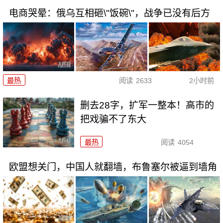
电商哭晕：俄乌互相砸\"饭碗\"，战争已没有后方
最热
阅读
2633
2小时前
删去28字，扩军一整本！高市的
把戏骗不了东大
最热
阅读
4054
欧盟想关门，中国人就翻墙，布鲁塞尔被逼到墙角