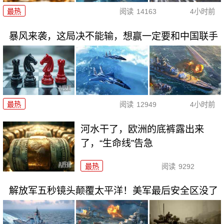
最热
阅读
14163
4小时前
暴风来袭，这局决不能输，想赢一定要和中国联手
最热
阅读
12949
4小时前
河水干了，欧洲的底裤露出来
了，“生命线”告急
最热
阅读
9292
解放军五秒镜头颠覆太平洋！美军最后安全区没了