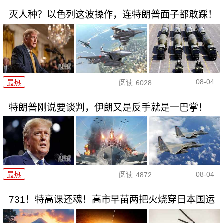
灭人种？以色列这波操作，连特朗普面子都敢踩！
08-04
最热
阅读
6028
特朗普刚说要谈判，伊朗又是反手就是一巴掌！
08-04
最热
阅读
4872
731！特高课还魂！高市早苗两把火烧穿日本国运