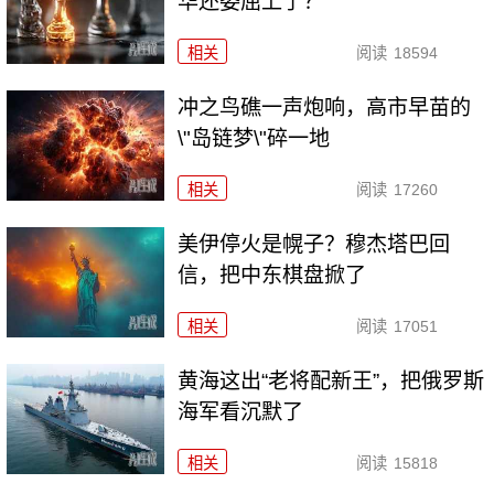
华还委屈上了？
相关
阅读
18594
冲之鸟礁一声炮响，高市早苗的
\"岛链梦\"碎一地
相关
阅读
17260
美伊停火是幌子？穆杰塔巴回
信，把中东棋盘掀了
相关
阅读
17051
黄海这出“老将配新王”，把俄罗斯
海军看沉默了
相关
阅读
15818