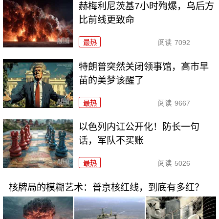
赫梅利尼茨基7小时殉爆，乌后方
比前线更致命
最热
阅读
7092
特朗普突然关闭领事馆，高市早
苗的美梦该醒了
最热
阅读
9667
以色列内讧公开化！防长一句
话，军队不买账
最热
阅读
5026
核牌局的模糊艺术：普京核红线，到底有多红？