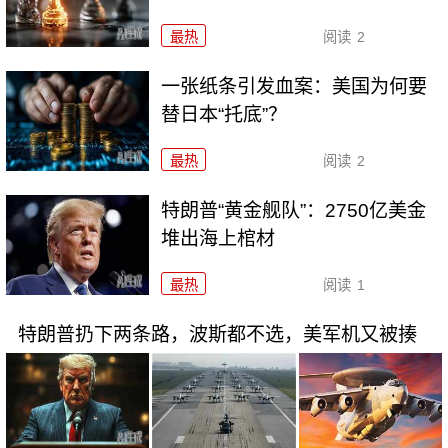
最热
阅读
2
一张纸条引发血案：美国为何要
替日本“托底”？
最热
阅读
2
特朗普“黄金舰队”：2750亿美金
堆出海上棺材
最热
阅读
1
特朗普扔下两条路，波斯都不选，美军机又被揍