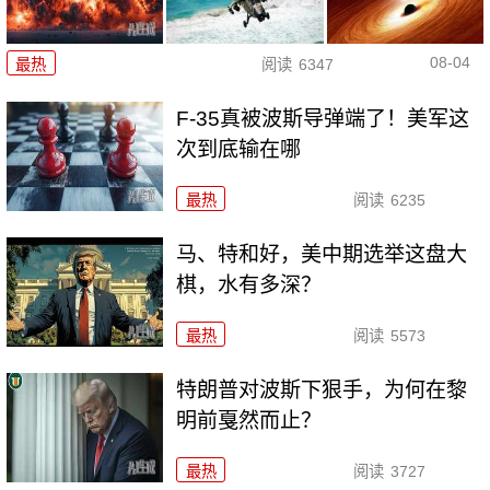
08-04
最热
阅读
6347
F-35真被波斯导弹端了！美军这
次到底输在哪
最热
阅读
6235
马、特和好，美中期选举这盘大
棋，水有多深？
最热
阅读
5573
特朗普对波斯下狠手，为何在黎
明前戛然而止？
最热
阅读
3727