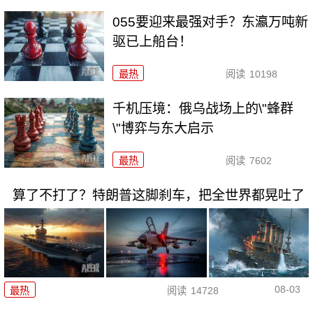
055要迎来最强对手？东瀛万吨新
驱已上船台！
最热
阅读
10198
千机压境：俄乌战场上的\"蜂群
\"博弈与东大启示
最热
阅读
7602
算了不打了？特朗普这脚刹车，把全世界都晃吐了
08-03
最热
阅读
14728