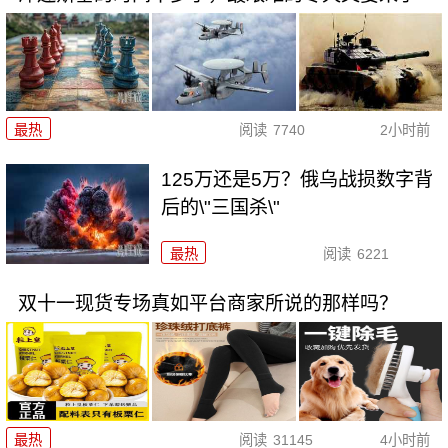
最热
阅读
7740
2小时前
125万还是5万？俄乌战损数字背
后的\"三国杀\"
最热
阅读
6221
双十一现货专场真如平台商家所说的那样吗？
最热
阅读
31145
4小时前