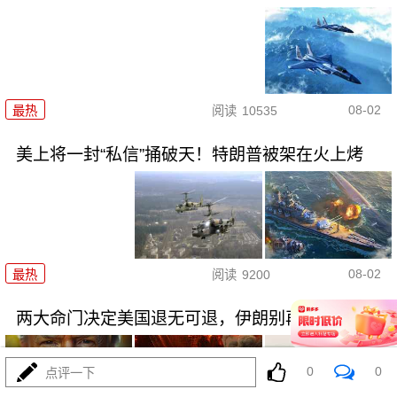
08-02
最热
阅读
10535
美上将一封“私信”捅破天！特朗普被架在火上烤
08-02
最热
阅读
9200
两大命门决定美国退无可退，伊朗别再幻想了！
0
0
点评一下