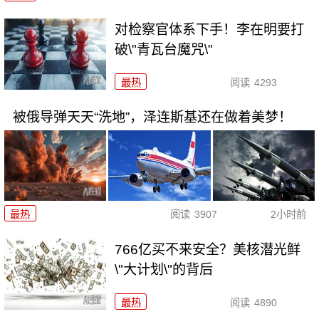
对检察官体系下手！李在明要打
破\"青瓦台魔咒\"
最热
阅读
4293
被俄导弹天天“洗地”，泽连斯基还在做着美梦！
最热
阅读
3907
2小时前
766亿买不来安全？美核潜光鲜
\"大计划\"的背后
最热
阅读
4890