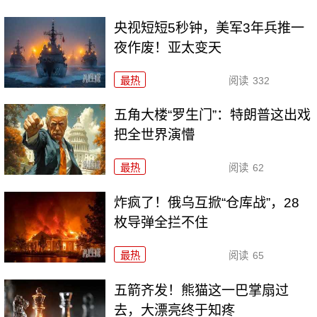
央视短短5秒钟，美军3年兵推一
夜作废！亚太变天
最热
阅读
332
五角大楼“罗生门”：特朗普这出戏
把全世界演懵
最热
阅读
62
炸疯了！俄乌互掀“仓库战”，28
枚导弹全拦不住
最热
阅读
65
五箭齐发！熊猫这一巴掌扇过
去，大漂亮终于知疼