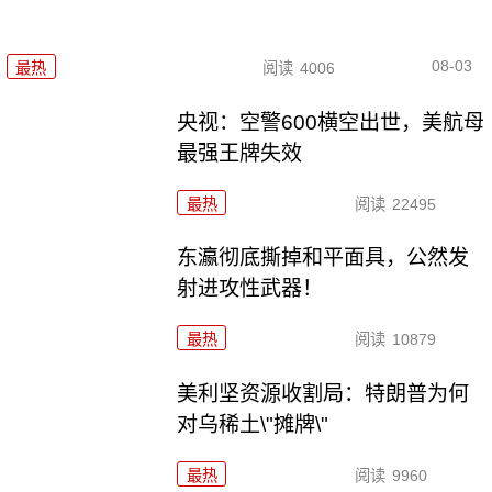
08-03
最热
阅读
4006
央视：空警600横空出世，美航母
最强王牌失效
最热
阅读
22495
东瀛彻底撕掉和平面具，公然发
射进攻性武器！
最热
阅读
10879
美利坚资源收割局：特朗普为何
对乌稀土\"摊牌\"
最热
阅读
9960