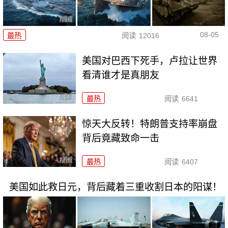
08-05
最热
阅读
12016
美国对巴西下死手，卢拉让世界
看清谁才是真朋友
最热
阅读
6641
惊天大反转！特朗普支持率崩盘
背后竟藏致命一击
最热
阅读
6407
美国如此救日元，背后藏着三重收割日本的阳谋！