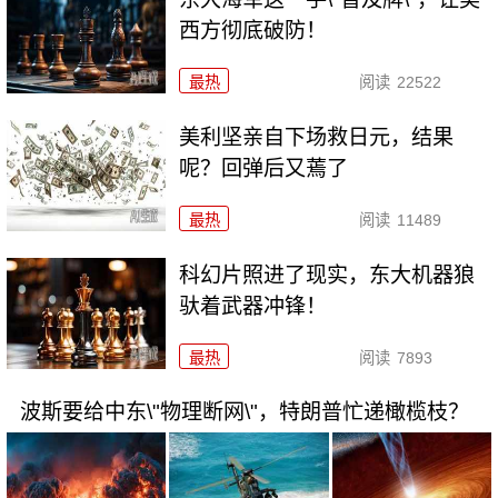
西方彻底破防！
最热
阅读
22522
美利坚亲自下场救日元，结果
呢？回弹后又蔫了
最热
阅读
11489
科幻片照进了现实，东大机器狼
驮着武器冲锋！
最热
阅读
7893
波斯要给中东\"物理断网\"，特朗普忙递橄榄枝？