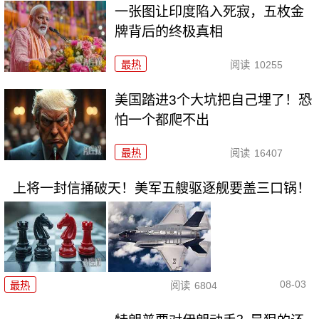
一张图让印度陷入死寂，五枚金
牌背后的终极真相
最热
阅读
10255
美国踏进3个大坑把自己埋了！恐
怕一个都爬不出
最热
阅读
16407
上将一封信捅破天！美军五艘驱逐舰要盖三口锅！
08-03
最热
阅读
6804