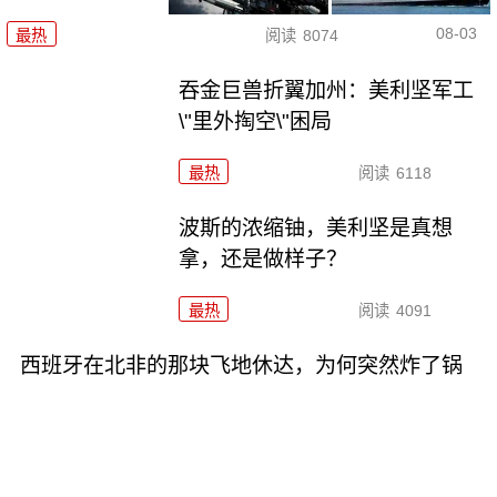
08-03
最热
阅读
8074
吞金巨兽折翼加州：美利坚军工
\"里外掏空\"困局
最热
阅读
6118
波斯的浓缩铀，美利坚是真想
拿，还是做样子？
最热
阅读
4091
西班牙在北非的那块飞地休达，为何突然炸了锅