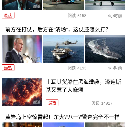
最热
阅读
5158
4小时前
前方在打仗，后方在“清场”，这仗还怎么打？
最热
阅读
4193
4小时前
土耳其货船在黑海遭袭，泽连斯
基又惹了大麻烦
最热
阅读
14917
黄岩岛上空惊雷起！东大\"八一\"警巡完全不一样