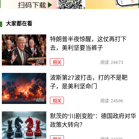
大家都在看
特朗普半夜惊醒，这仗再打下
去，美利坚要当裤子
相关
阅读
24673
波斯第27波打击，打的不是靶
子，是美利坚命门
相关
阅读
24596
默茨的“川剧变脸”：德国政府对华
政策大转向？