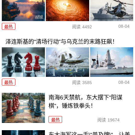
08-04
最热
阅读
4492
泽连斯基的“清场行动”与乌克兰的末路狂飙！
08-04
最热
阅读
3585
南海6天禁航，东大摆下“阳谋
棋”，锤炼铁拳头！
最热
阅读
19674
东大海军这一手\"普及牌\"，让美