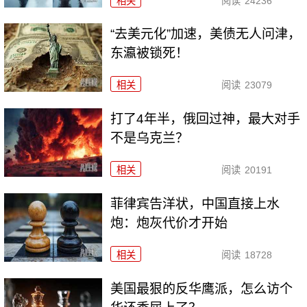
相关
阅读
24236
“去美元化”加速，美债无人问津，
东瀛被锁死！
相关
阅读
23079
打了4年半，俄回过神，最大对手
不是乌克兰？
相关
阅读
20191
菲律宾告洋状，中国直接上水
炮：炮灰代价才开始
相关
阅读
18728
美国最狠的反华鹰派，怎么访个