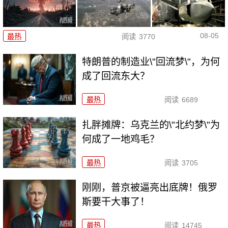
08-05
最热
阅读
3770
特朗普的制造业\"回流梦\"，为何
成了回流东大？
最热
阅读
6689
扎胖摊牌：乌克兰的\"北约梦\"为
何成了一地鸡毛？
最热
阅读
3705
刚刚，普京被逼亮出底牌！俄罗
斯要干大事了！
最热
阅读
14745