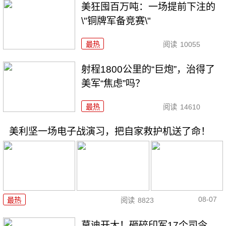
美狂囤百万吨：一场提前下注的
\"铜牌军备竞赛\"
最热
阅读
10055
射程1800公里的“巨炮”，治得了
美军“焦虑”吗？
最热
阅读
14610
美利坚一场电子战演习，把自家救护机送了命！
08-07
最热
阅读
8823
莫迪开大！砸碎印军17个司令