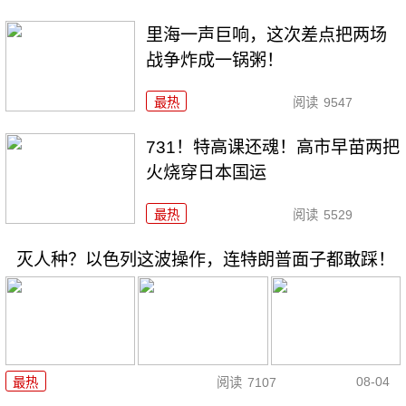
里海一声巨响，这次差点把两场
战争炸成一锅粥！
最热
阅读
9547
731！特高课还魂！高市早苗两把
火烧穿日本国运
最热
阅读
5529
灭人种？以色列这波操作，连特朗普面子都敢踩！
08-04
最热
阅读
7107