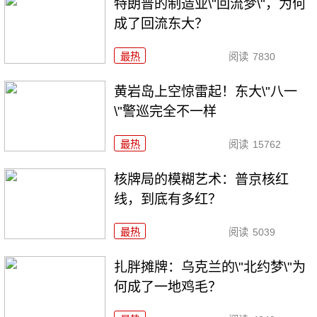
特朗普的制造业\"回流梦\"，为何
成了回流东大？
最热
阅读
7830
黄岩岛上空惊雷起！东大\"八一
\"警巡完全不一样
最热
阅读
15762
核牌局的模糊艺术：普京核红
线，到底有多红？
最热
阅读
5039
扎胖摊牌：乌克兰的\"北约梦\"为
何成了一地鸡毛？