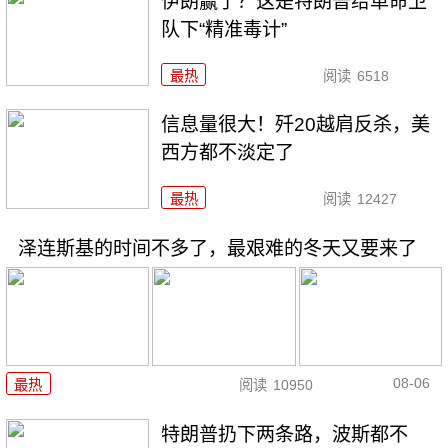
伊朗赢了？这是特朗普给革命卫
队下“精准毒计”
最热
阅读
6518
信息量很大！歼20越肩反杀，美
西方都不淡定了
最热
阅读
12427
泽连斯基的时间不多了，最艰难的冬天又要来了
08-06
最热
阅读
10950
特朗普扔下两条路，波斯都不