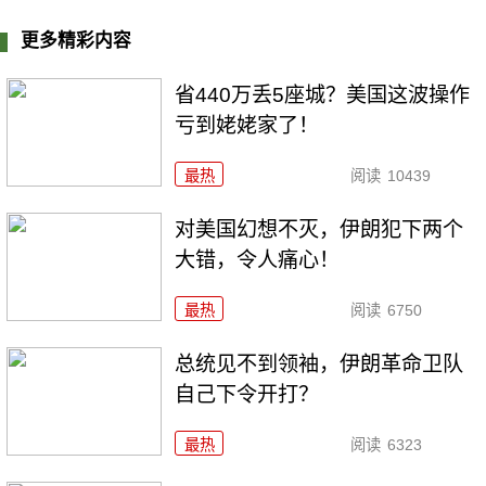
更多精彩内容
省440万丢5座城？美国这波操作
亏到姥姥家了！
最热
阅读
10439
对美国幻想不灭，伊朗犯下两个
大错，令人痛心！
最热
阅读
6750
总统见不到领袖，伊朗革命卫队
自己下令开打？
最热
阅读
6323