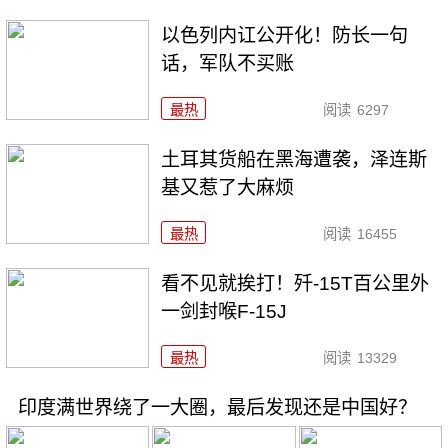
以色列内讧公开化！防长一句
话，军队不买账
最热
阅读
6297
土耳其货船在黑海遭袭，泽连斯
基又惹了大麻烦
最热
阅读
16455
看不见就挨打！歼-15T百公里外
一剑封喉F-15J
最热
阅读
13329
印度满世界绕了一大圈，最后发现还是中国好？