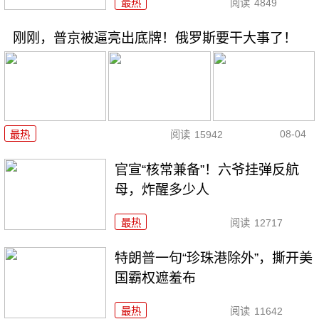
最热
阅读
4849
刚刚，普京被逼亮出底牌！俄罗斯要干大事了！
08-04
最热
阅读
15942
官宣“核常兼备”！六爷挂弹反航
母，炸醒多少人
最热
阅读
12717
特朗普一句“珍珠港除外”，撕开美
国霸权遮羞布
最热
阅读
11642