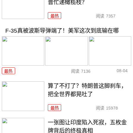
普忙递橄榄枝？
最热
阅读
7357
F-35真被波斯导弹端了！美军这次到底输在哪
08-04
最热
阅读
7136
算了不打了？特朗普这脚刹车，
把全世界都晃吐了
最热
阅读
15978
一张图让印度陷入死寂，五枚金
牌背后的终极真相