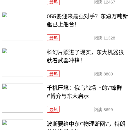
最热
阅读
12467
055要迎来最强对手？东瀛万吨新
驱已上船台！
最热
阅读
11328
科幻片照进了现实，东大机器狼
驮着武器冲锋！
最热
阅读
8860
千机压境：俄乌战场上的\"蜂群
\"博弈与东大启示
最热
阅读
8699
波斯要给中东\"物理断网\"，特朗