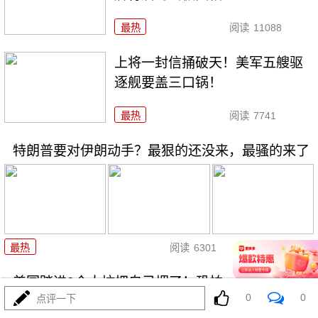
最热
阅读
11088
上将一封信捅破天！美军五艘驱
逐舰要盖三口锅！
最热
阅读
7741
特朗普要对伊朗动手？最狠的还没来，最骚的来了
08-03
最热
阅读
6301
美国踏进3个大坑把自己埋了！恐怕一个都爬不出
0
0
点评一下