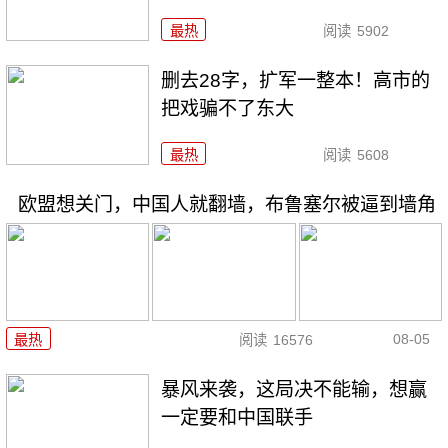
最热
阅读
5902
删去28字，扩军一整本！高市的
把戏骗不了东大
最热
阅读
5608
欧盟想关门，中国人就翻墙，布鲁塞尔被逼到墙角
08-05
最热
阅读
16576
暴风来袭，这局决不能输，想赢
一定要和中国联手