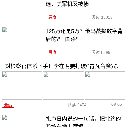
选，美军机又被揍
最热
阅读
18013
125万还是5万？俄乌战损数字背
后的\"三国杀\"
最热
阅读
8395
对检察官体系下手！李在明要打破\"青瓦台魔咒\"
08-06
最热
阅读
6454
扎卢日内说的一句话，把北约的
脸按在地上摩擦