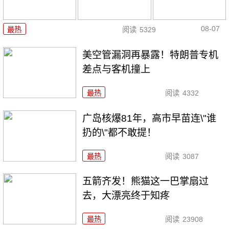
08-07
最热
阅读
5329
美空管漏洞再暴露！特朗普专机
差点与客机撞上
最热
阅读
4332
广岛核爆81年，高市早苗连\"谁
扔的\"都不敢提！
最热
阅读
3087
五箭齐发！熊猫这一巴掌扇过
去，大漂亮终于知疼
最热
阅读
23908