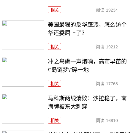
相关
阅读
19234
美国最狠的反华鹰派，怎么访个
华还委屈上了？
相关
阅读
19212
冲之鸟礁一声炮响，高市早苗的
\"岛链梦\"碎一地
相关
阅读
17768
马科斯两线溃败：沙拉稳了，南
海牌被东大刺穿
相关
阅读
16810