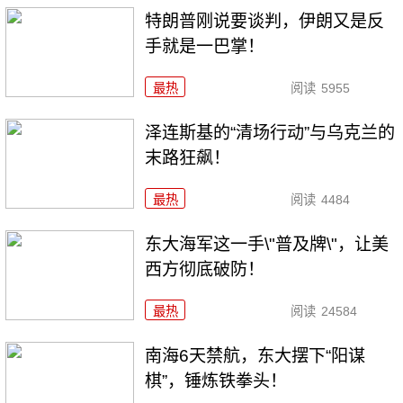
特朗普刚说要谈判，伊朗又是反
手就是一巴掌！
最热
阅读
5955
泽连斯基的“清场行动”与乌克兰的
末路狂飙！
最热
阅读
4484
东大海军这一手\"普及牌\"，让美
西方彻底破防！
最热
阅读
24584
南海6天禁航，东大摆下“阳谋
棋”，锤炼铁拳头！