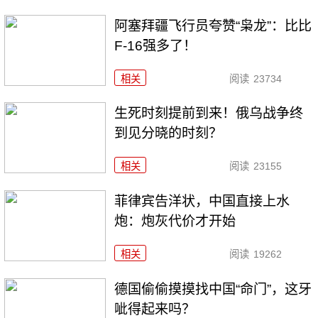
阿塞拜疆飞行员夸赞“枭龙”：比比
F-16强多了！
相关
阅读
23734
生死时刻提前到来！俄乌战争终
到见分晓的时刻？
相关
阅读
23155
菲律宾告洋状，中国直接上水
炮：炮灰代价才开始
相关
阅读
19262
德国偷偷摸摸找中国“命门”，这牙
呲得起来吗？