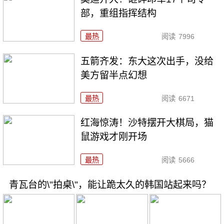
部，重组指挥结构
最热
阅读
7996
五箭齐发：东大这次出手，没给
美方留半点幻想
最热
阅读
6671
红海惊涛！沙特摆开大棋局，猫
鼠游戏才刚开场
最热
阅读
5666
青瓦台的\"拍桌\"，能让跪太久的韩国站起来吗？