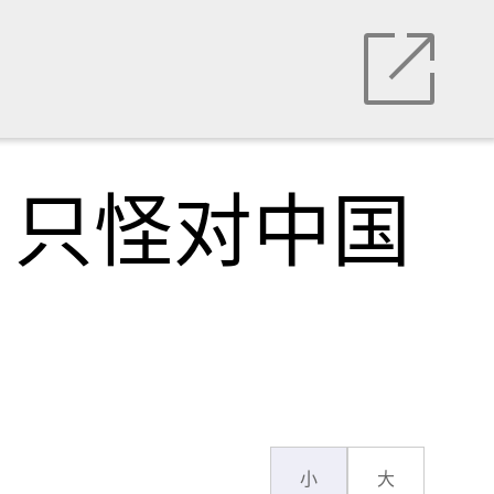
！只怪对中国
小
大