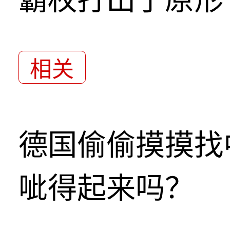
相关
德国偷偷摸摸找
呲得起来吗？