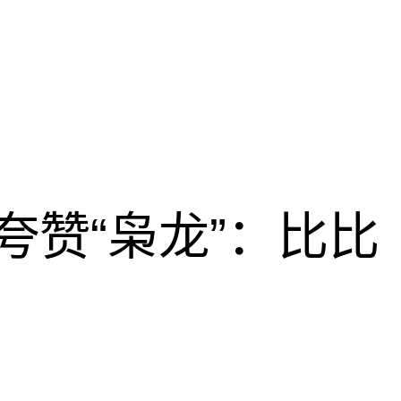
夸赞“枭龙”：比比