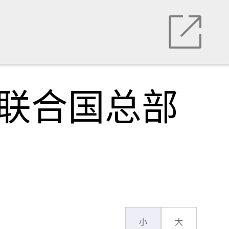
，联合国总部
小
大