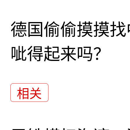
德国偷偷摸摸找
呲得起来吗？
相关