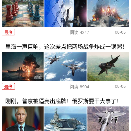
08-05
最热
阅读
4247
里海一声巨响，这次差点把两场战争炸成一锅粥！
08-05
最热
阅读
8904
刚刚，普京被逼亮出底牌！俄罗斯要干大事了！