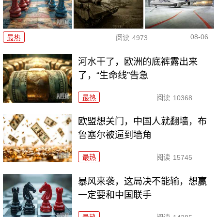
08-06
最热
阅读
4973
河水干了，欧洲的底裤露出来
了，“生命线”告急
最热
阅读
10368
欧盟想关门，中国人就翻墙，布
鲁塞尔被逼到墙角
最热
阅读
15745
暴风来袭，这局决不能输，想赢
一定要和中国联手