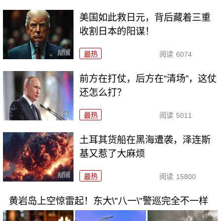
美国如此救日元，背后藏着三重
收割日本的阳谋！
最热
阅读
6074
前方在打仗，后方在“清场”，这仗
还怎么打？
最热
阅读
5011
土耳其货船在黑海遭袭，泽连斯
基又惹了大麻烦
最热
阅读
15800
黄岩岛上空惊雷起！东大\"八一\"警巡完全不一样