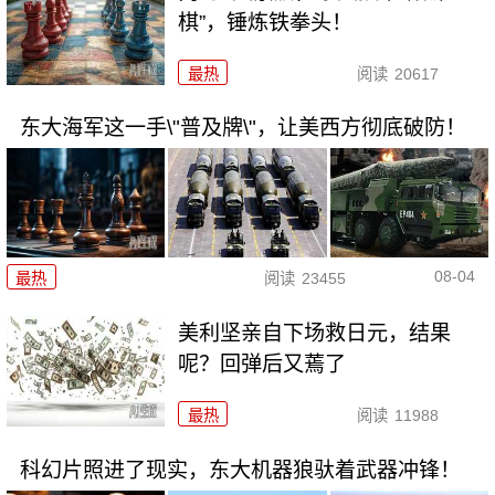
棋”，锤炼铁拳头！
最热
阅读
20617
东大海军这一手\"普及牌\"，让美西方彻底破防！
08-04
最热
阅读
23455
美利坚亲自下场救日元，结果
呢？回弹后又蔫了
最热
阅读
11988
科幻片照进了现实，东大机器狼驮着武器冲锋！