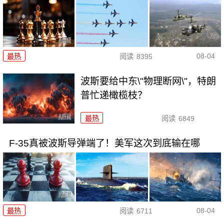
08-04
最热
阅读
8395
波斯要给中东\"物理断网\"，特朗
普忙递橄榄枝？
最热
阅读
6849
F-35真被波斯导弹端了！美军这次到底输在哪
08-04
最热
阅读
6711