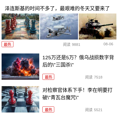
泽连斯基的时间不多了，最艰难的冬天又要来了
08-06
最热
阅读
9881
125万还是5万？俄乌战损数字背
后的\"三国杀\"
最热
阅读
7518
对检察官体系下手！李在明要打
破\"青瓦台魔咒\"
最热
阅读
5521