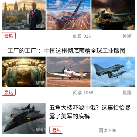
最热
阅读
916
刚刚
“工厂的工厂”：中国这棋彻底颠覆全球工业版图
最热
阅读
1068
刚刚
五角大楼吓唬中俄？这事恰恰暴
露了美军的底裤
最热
阅读
935