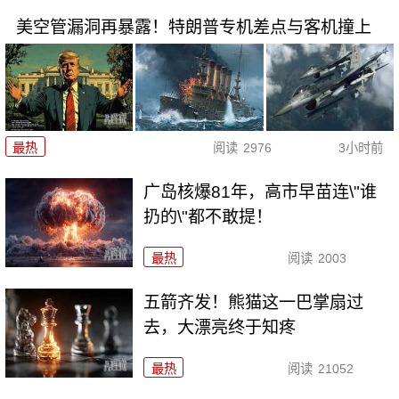
美空管漏洞再暴露！特朗普专机差点与客机撞上
最热
阅读
2976
3小时前
广岛核爆81年，高市早苗连\"谁
扔的\"都不敢提！
最热
阅读
2003
五箭齐发！熊猫这一巴掌扇过
去，大漂亮终于知疼
最热
阅读
21052