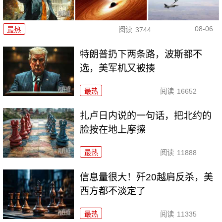
08-06
最热
阅读
3744
特朗普扔下两条路，波斯都不
选，美军机又被揍
最热
阅读
16652
扎卢日内说的一句话，把北约的
脸按在地上摩擦
最热
阅读
11888
信息量很大！歼20越肩反杀，美
西方都不淡定了
最热
阅读
11335