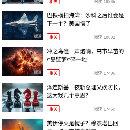
相关
阅读
18965
巴铁横扫海湾：沙科之后谁会是
下一个？美国懵了
相关
阅读
18632
冲之鸟礁一声炮响，高市早苗的
\"岛链梦\"碎一地
相关
阅读
17496
泽连斯基一夜斩总理又砍防长，
这大戏几个意思？
相关
阅读
17460
美伊停火是幌子？穆杰塔巴回