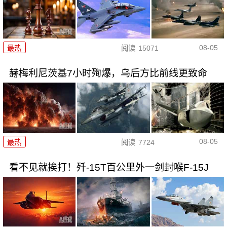
08-05
最热
阅读
15071
赫梅利尼茨基7小时殉爆，乌后方比前线更致命
08-05
最热
阅读
7724
看不见就挨打！歼-15T百公里外一剑封喉F-15J