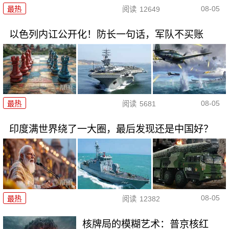
08-05
最热
阅读
12649
以色列内讧公开化！防长一句话，军队不买账
08-05
最热
阅读
5681
印度满世界绕了一大圈，最后发现还是中国好？
08-05
最热
阅读
12382
核牌局的模糊艺术：普京核红