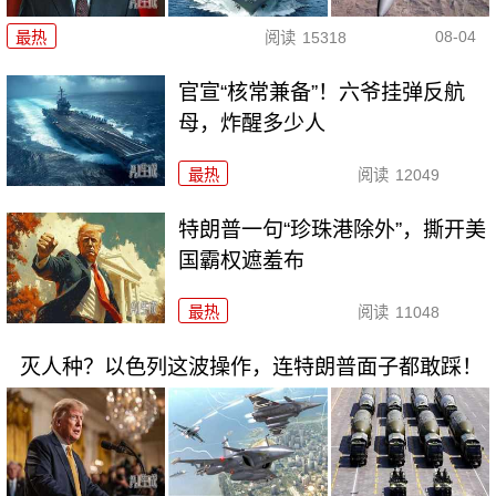
08-04
最热
阅读
15318
官宣“核常兼备”！六爷挂弹反航
母，炸醒多少人
最热
阅读
12049
特朗普一句“珍珠港除外”，撕开美
国霸权遮羞布
最热
阅读
11048
灭人种？以色列这波操作，连特朗普面子都敢踩！