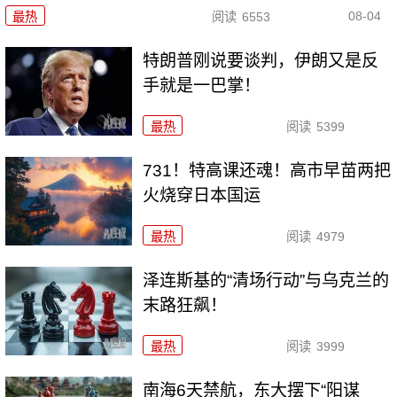
08-04
最热
阅读
6553
特朗普刚说要谈判，伊朗又是反
手就是一巴掌！
最热
阅读
5399
731！特高课还魂！高市早苗两把
火烧穿日本国运
最热
阅读
4979
泽连斯基的“清场行动”与乌克兰的
末路狂飙！
最热
阅读
3999
南海6天禁航，东大摆下“阳谋