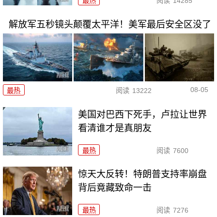
最热
阅读
14285
解放军五秒镜头颠覆太平洋！美军最后安全区没了
08-05
最热
阅读
13222
美国对巴西下死手，卢拉让世界
看清谁才是真朋友
最热
阅读
7600
惊天大反转！特朗普支持率崩盘
背后竟藏致命一击
最热
阅读
7276