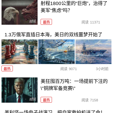
射程1800公里的“巨炮”，治得了
美军“焦虑”吗？
最热
阅读
11371
1.3万俄军直插日本海，美日的双线噩梦开始了
最热
阅读
9071
3小时前
美狂囤百万吨：一场提前下注的
\"铜牌军备竞赛\"
最热
阅读
7158
美利坚一场电子战演习，把自家救护机送了命！