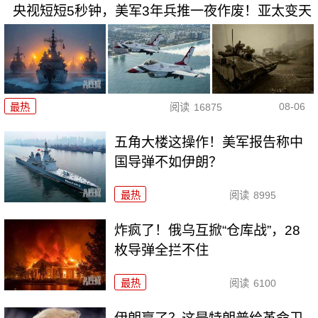
央视短短5秒钟，美军3年兵推一夜作废！亚太变天
08-06
最热
阅读
16875
五角大楼这操作！美军报告称中
国导弹不如伊朗？
最热
阅读
8995
炸疯了！俄乌互掀“仓库战”，28
枚导弹全拦不住
最热
阅读
6100