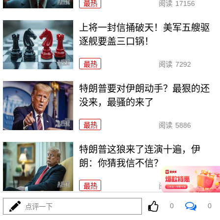
最热
阅读
17156
上将一封信捅破天！美军五艘驱
逐舰要盖三口锅！
最热
阅读
7292
特朗普要对伊朗动手？最狠的还
没来，最骚的来了
最热
阅读
5886
特朗普这狼来了连演十遍，伊
朗：你猜我信不信？
最热
阅读
5106
0
0
点评一下
政治自杀！菲律宾防长，你这是