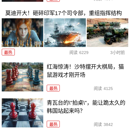
莫迪开大！砸碎印军17个司令部，重组指挥结构
最热
阅读
6229
3小时前
红海惊涛！沙特摆开大棋局，猫
鼠游戏才刚开场
最热
阅读
4125
青瓦台的\"拍桌\"，能让跪太久的
韩国站起来吗？
最热
阅读
3842