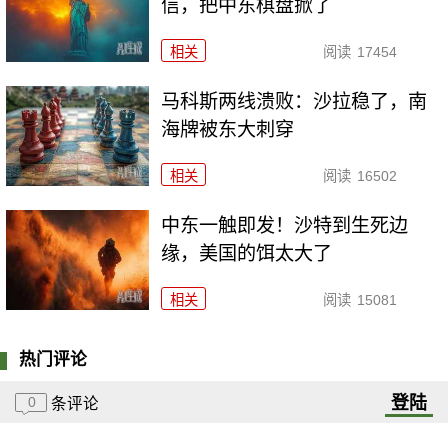
信，把中东棋盘掀了
相关
阅读
17454
马科斯两线溃败：沙拉稳了，南
海牌被东大刺穿
相关
阅读
16502
中东一触即发！沙特到生死边
缘，美国的饵太大了
相关
阅读
15081
热门评论
登陆
0
条评论