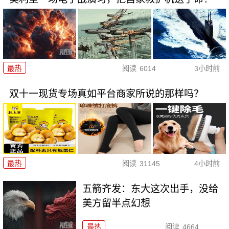
最热
阅读
6014
3小时前
双十一现货专场真如平台商家所说的那样吗？
最热
阅读
31145
4小时前
五箭齐发：东大这次出手，没给
美方留半点幻想
最热
阅读
4664