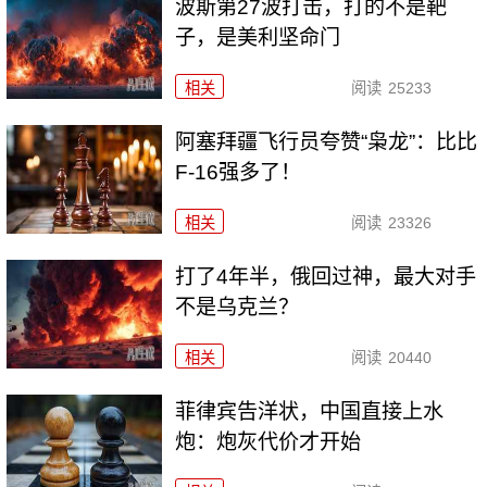
波斯第27波打击，打的不是靶
子，是美利坚命门
相关
阅读
25233
阿塞拜疆飞行员夸赞“枭龙”：比比
F-16强多了！
相关
阅读
23326
打了4年半，俄回过神，最大对手
不是乌克兰？
相关
阅读
20440
菲律宾告洋状，中国直接上水
炮：炮灰代价才开始