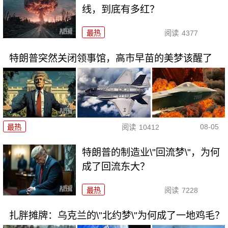
线，到底有多红？
最热
阅读
4377
特朗普突然关闭领事馆，高市早苗的美梦该醒了
08-05
最热
阅读
10412
特朗普的制造业\"回流梦\"，为何
成了回流东大？
最热
阅读
7228
扎胖摊牌：乌克兰的\"北约梦\"为何成了一地鸡毛？