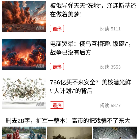
被俄导弹天天“洗地”，泽连斯基还
在做着美梦！
最热
阅读
5111
电商哭晕：俄乌互相砸\"饭碗\"，
战争已没有后方
最热
阅读
3553
766亿买不来安全？美核潜光鲜
\"大计划\"的背后
最热
阅读
5877
删去28字，扩军一整本！高市的把戏骗不了东大