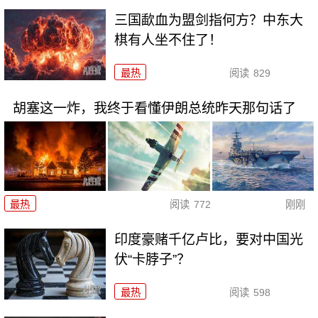
三国歃血为盟剑指何方？中东大
棋有人坐不住了！
最热
阅读
829
胡塞这一炸，我终于看懂伊朗总统昨天那句话了
最热
阅读
772
刚刚
印度豪赌千亿卢比，要对中国光
伏“卡脖子”？
最热
阅读
598