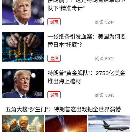
伊朗赢了？这是特朗普给革命卫
队下“精准毒计”
最热
阅读
5244
一张纸条引发血案：美国为何要
替日本“托底”？
最热
阅读
5072
特朗普“黄金舰队”：2750亿美金
堆出海上棺材
最热
阅读
3845
五角大楼“罗生门”：特朗普这出戏把全世界演懵