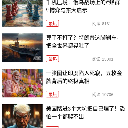
千机压境：俄乌战场上的\"蜂群
\"博弈与东大启示
最热
阅读
8161
算了不打了？特朗普这脚刹车，
把全世界都晃吐了
最热
阅读
15301
一张图让印度陷入死寂，五枚金
牌背后的终极真相
最热
阅读
10706
美国踏进3个大坑把自己埋了！恐
怕一个都爬不出