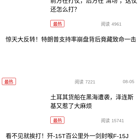
前方在打仗，后方在“清场”，这仗
还怎么打？
最热
阅读
4961
惊天大反转！特朗普支持率崩盘背后竟藏致命一击
08-05
最热
阅读
7221
土耳其货船在黑海遭袭，泽连斯
基又惹了大麻烦
最热
阅读
15741
看不见就挨打！歼-15T百公里外一剑封喉F-15J