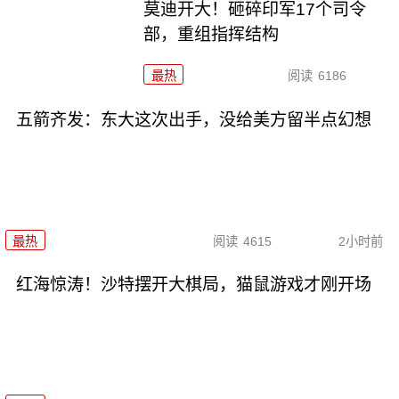
莫迪开大！砸碎印军17个司令
部，重组指挥结构
最热
阅读
6186
五箭齐发：东大这次出手，没给美方留半点幻想
最热
阅读
4615
2小时前
红海惊涛！沙特摆开大棋局，猫鼠游戏才刚开场