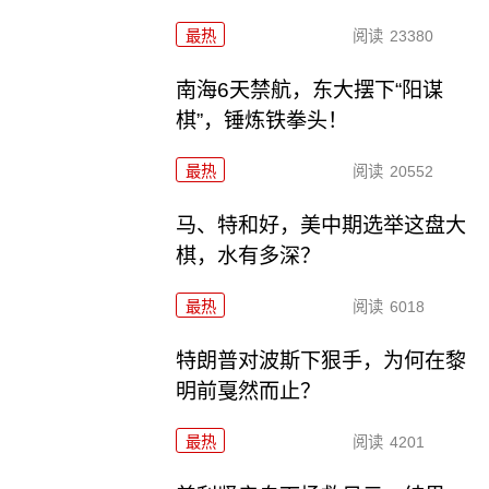
最热
阅读
23380
南海6天禁航，东大摆下“阳谋
棋”，锤炼铁拳头！
最热
阅读
20552
马、特和好，美中期选举这盘大
棋，水有多深？
最热
阅读
6018
特朗普对波斯下狠手，为何在黎
明前戛然而止？
最热
阅读
4201