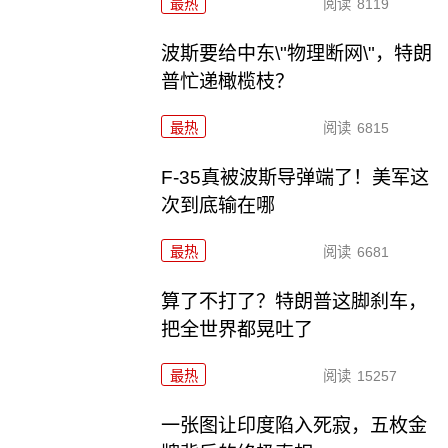
最热
阅读
8119
波斯要给中东\"物理断网\"，特朗
普忙递橄榄枝？
最热
阅读
6815
F-35真被波斯导弹端了！美军这
次到底输在哪
最热
阅读
6681
算了不打了？特朗普这脚刹车，
把全世界都晃吐了
最热
阅读
15257
一张图让印度陷入死寂，五枚金