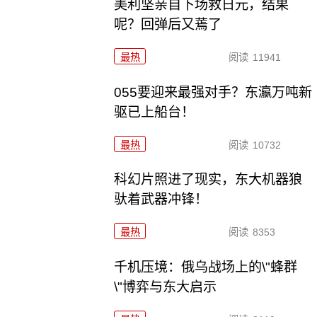
美利坚亲自下场救日元，结果
呢？回弹后又蔫了
最热
阅读
11941
055要迎来最强对手？东瀛万吨新
驱已上船台！
最热
阅读
10732
科幻片照进了现实，东大机器狼
驮着武器冲锋！
最热
阅读
8353
千机压境：俄乌战场上的\"蜂群
\"博弈与东大启示