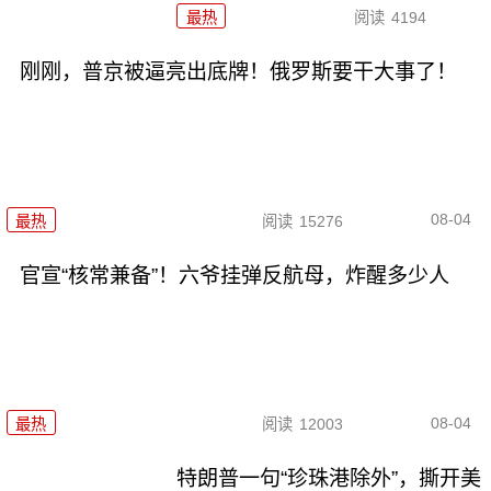
最热
阅读
4194
刚刚，普京被逼亮出底牌！俄罗斯要干大事了！
08-04
最热
阅读
15276
官宣“核常兼备”！六爷挂弹反航母，炸醒多少人
08-04
最热
阅读
12003
特朗普一句“珍珠港除外”，撕开美