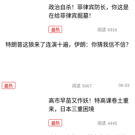
政治自杀！菲律宾防长，你这是
在给菲律宾掘墓！
最热
阅读
6916
特朗普这狼来了连演十遍，伊朗：你猜我信不信？
08-03
最热
阅读
5067
高市早苗又作妖！特高课卷土重
来，日本三重困境
最热
阅读
4445