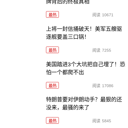
牌背后的终极真相
最热
阅读
10671
上将一封信捅破天！美军五艘驱
逐舰要盖三口锅！
最热
阅读
7255
美国踏进3个大坑把自己埋了！恐
怕一个都爬不出
最热
阅读
17086
特朗普要对伊朗动手？最狠的还
没来，最骚的来了
最热
阅读
5845