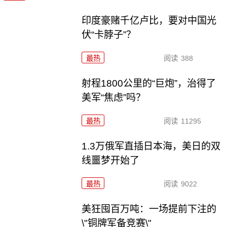
印度豪赌千亿卢比，要对中国光
伏“卡脖子”？
最热
阅读
388
射程1800公里的“巨炮”，治得了
美军“焦虑”吗？
最热
阅读
11295
1.3万俄军直插日本海，美日的双
线噩梦开始了
最热
阅读
9022
美狂囤百万吨：一场提前下注的
\"铜牌军备竞赛\"