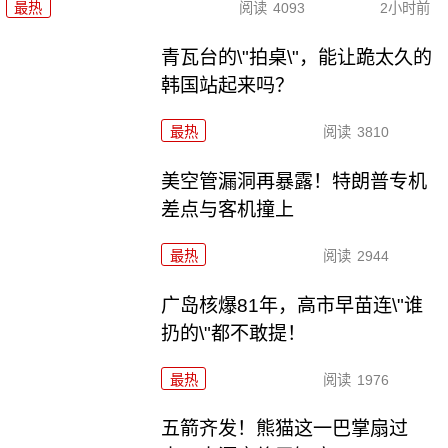
最热
阅读
4093
2小时前
青瓦台的\"拍桌\"，能让跪太久的
韩国站起来吗？
最热
阅读
3810
美空管漏洞再暴露！特朗普专机
差点与客机撞上
最热
阅读
2944
广岛核爆81年，高市早苗连\"谁
扔的\"都不敢提！
最热
阅读
1976
五箭齐发！熊猫这一巴掌扇过