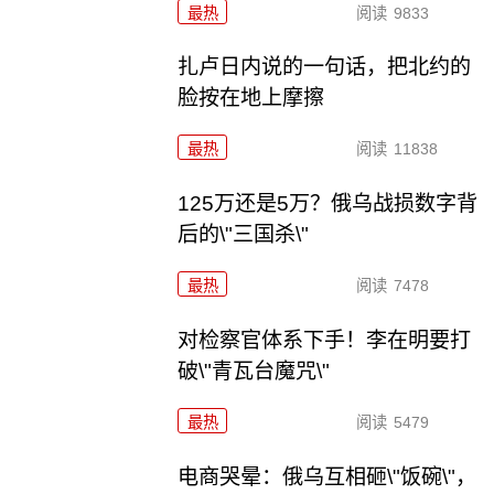
最热
阅读
9833
扎卢日内说的一句话，把北约的
脸按在地上摩擦
最热
阅读
11838
125万还是5万？俄乌战损数字背
后的\"三国杀\"
最热
阅读
7478
对检察官体系下手！李在明要打
破\"青瓦台魔咒\"
最热
阅读
5479
电商哭晕：俄乌互相砸\"饭碗\"，