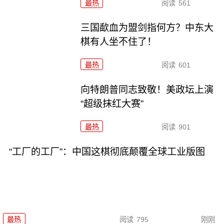
最热
阅读
561
三国歃血为盟剑指何方？中东大
棋有人坐不住了！
最热
阅读
601
向特朗普同志致敬！美政坛上演
“超级抹红大赛”
最热
阅读
901
“工厂的工厂”：中国这棋彻底颠覆全球工业版图
最热
阅读
795
刚刚