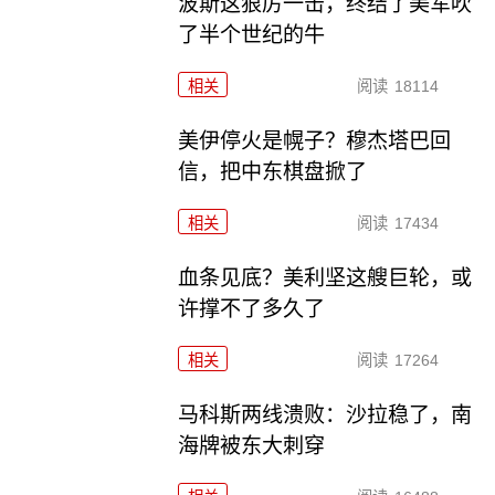
波斯这狠厉一击，终结了美军吹
了半个世纪的牛
相关
阅读
18114
美伊停火是幌子？穆杰塔巴回
信，把中东棋盘掀了
相关
阅读
17434
血条见底？美利坚这艘巨轮，或
许撑不了多久了
相关
阅读
17264
马科斯两线溃败：沙拉稳了，南
海牌被东大刺穿