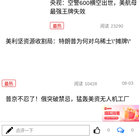
央视：空警600横空出世，美航母
最强王牌失效
最热
阅读
23290
美利坚资源收割局：特朗普为何对乌稀土\"摊牌\"
08-03
最热
阅读
10428
普京不忍了！俄突破禁忌，猛轰美资无人机工厂
0
0
点评一下