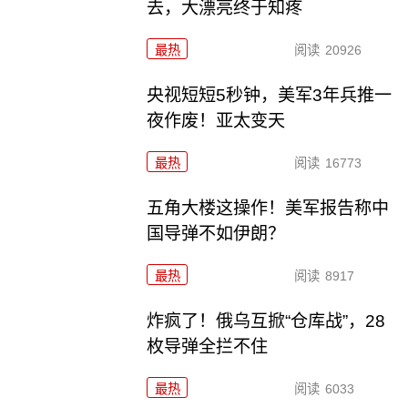
去，大漂亮终于知疼
最热
阅读
20926
央视短短5秒钟，美军3年兵推一
夜作废！亚太变天
最热
阅读
16773
五角大楼这操作！美军报告称中
国导弹不如伊朗？
最热
阅读
8917
炸疯了！俄乌互掀“仓库战”，28
枚导弹全拦不住
最热
阅读
6033