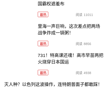
国霸权遮羞布
最热
阅读
11011
里海一声巨响，这次差点把两场
战争炸成一锅粥！
最热
阅读
8856
731！特高课还魂！高市早苗两把
火烧穿日本国运
最热
阅读
4938
灭人种？以色列这波操作，连特朗普面子都敢踩！