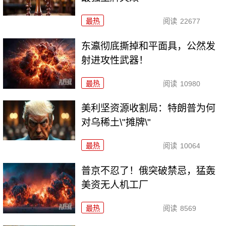
最热
阅读
22677
东瀛彻底撕掉和平面具，公然发
射进攻性武器！
最热
阅读
10980
美利坚资源收割局：特朗普为何
对乌稀土\"摊牌\"
最热
阅读
10064
普京不忍了！俄突破禁忌，猛轰
美资无人机工厂
最热
阅读
8569