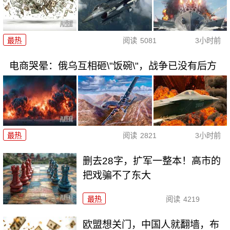
最热
阅读
5081
3小时前
电商哭晕：俄乌互相砸\"饭碗\"，战争已没有后方
最热
阅读
2821
3小时前
删去28字，扩军一整本！高市的
把戏骗不了东大
最热
阅读
4219
欧盟想关门，中国人就翻墙，布