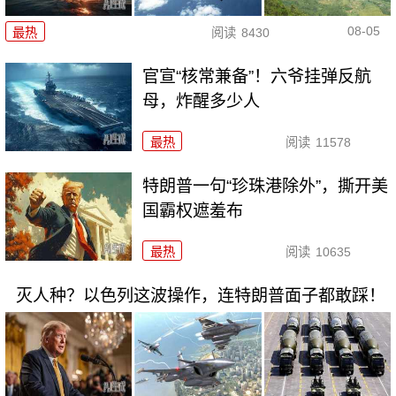
08-05
最热
阅读
8430
官宣“核常兼备”！六爷挂弹反航
母，炸醒多少人
最热
阅读
11578
特朗普一句“珍珠港除外”，撕开美
国霸权遮羞布
最热
阅读
10635
灭人种？以色列这波操作，连特朗普面子都敢踩！