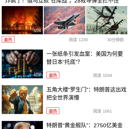
炸疯了！俄乌互掀“仓库战”，28枚导弹全拦不住
最热
阅读
1230
30分钟前
一张纸条引发血案：美国为何要
替日本“托底”？
最热
阅读
1034
五角大楼“罗生门”：特朗普这出戏
把全世界演懵
最热
阅读
1061
特朗普“黄金舰队”：2750亿美金