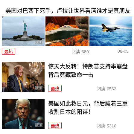
美国对巴西下死手，卢拉让世界看清谁才是真朋友
08-05
最热
阅读
6801
惊天大反转！特朗普支持率崩盘
背后竟藏致命一击
最热
阅读
6562
美国如此救日元，背后藏着三重
收割日本的阳谋！
最热
阅读
5316