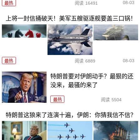
08-03
最热
阅读
16491
上将一封信捅破天！美军五艘驱逐舰要盖三口锅！
08-03
最热
阅读
6889
特朗普要对伊朗动手？最狠的还
没来，最骚的来了
最热
阅读
5504
特朗普这狼来了连演十遍，伊朗：你猜我信不信？