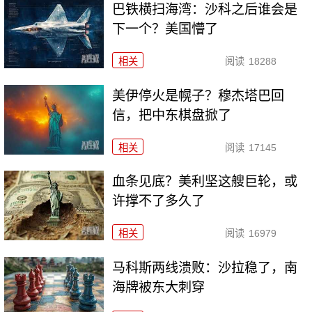
巴铁横扫海湾：沙科之后谁会是
下一个？美国懵了
相关
阅读
18288
美伊停火是幌子？穆杰塔巴回
信，把中东棋盘掀了
相关
阅读
17145
血条见底？美利坚这艘巨轮，或
许撑不了多久了
相关
阅读
16979
马科斯两线溃败：沙拉稳了，南
海牌被东大刺穿