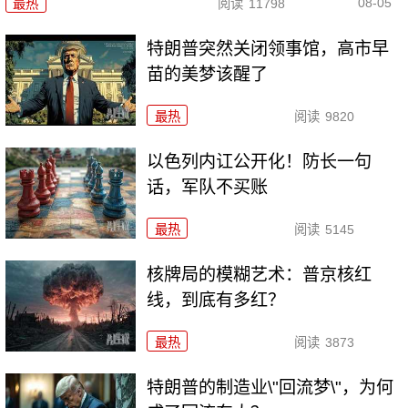
08-05
最热
阅读
11798
特朗普突然关闭领事馆，高市早
苗的美梦该醒了
最热
阅读
9820
以色列内讧公开化！防长一句
话，军队不买账
最热
阅读
5145
核牌局的模糊艺术：普京核红
线，到底有多红？
最热
阅读
3873
特朗普的制造业\"回流梦\"，为何