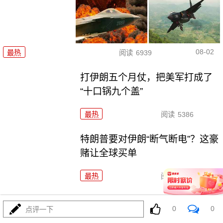
08-02
最热
阅读
6939
打伊朗五个月仗，把美军打成了
“十口锅九个盖”
最热
阅读
5386
特朗普要对伊朗“断气断电”？这豪
赌让全球买单
最热
阅读
4544
铁证出台！菲律宾求锤得锤！解放军黄岩岛亮剑
0
0
点评一下