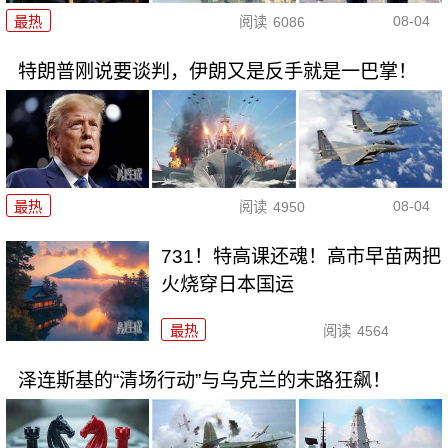
08-04
最热
阅读
6086
特朗普刚说要谈判，伊朗又是反手就是一巴掌！
08-04
最热
阅读
4950
731！特高课还魂！高市早苗两把
火烧穿日本国运
最热
阅读
4564
泽连斯基的“清场行动”与乌克兰的末路狂飙！