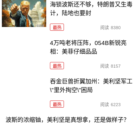
海锁波斯还不够，特朗普又生毒
计，陆地也要封
最热
阅读
8380
4万吨老将压阵，054B新锐亮
相：美菲仔细品品
最热
阅读
8157
吞金巨兽折翼加州：美利坚军工
\"里外掏空\"困局
最热
阅读
6223
波斯的浓缩铀，美利坚是真想拿，还是做样子？