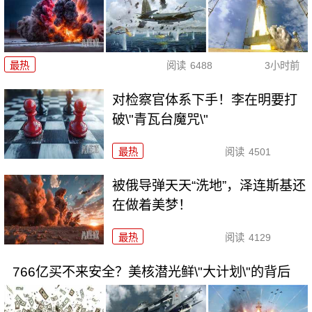
最热
阅读
6488
3小时前
对检察官体系下手！李在明要打
破\"青瓦台魔咒\"
最热
阅读
4501
被俄导弹天天“洗地”，泽连斯基还
在做着美梦！
最热
阅读
4129
766亿买不来安全？美核潜光鲜\"大计划\"的背后