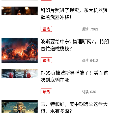
科幻片照进了现实，东大机器狼
驮着武器冲锋！
最热
阅读
7963
波斯要给中东\"物理断网\"，特朗
普忙递橄榄枝？
最热
阅读
6412
F-35真被波斯导弹端了！美军这
次到底输在哪
最热
阅读
6301
马、特和好，美中期选举这盘大
棋，水有多深？