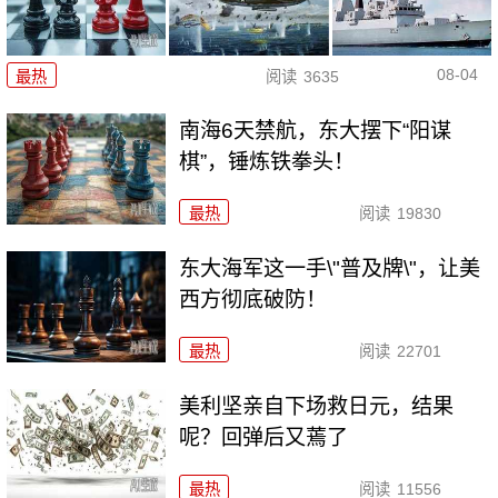
08-04
最热
阅读
3635
南海6天禁航，东大摆下“阳谋
棋”，锤炼铁拳头！
最热
阅读
19830
东大海军这一手\"普及牌\"，让美
西方彻底破防！
最热
阅读
22701
美利坚亲自下场救日元，结果
呢？回弹后又蔫了
最热
阅读
11556