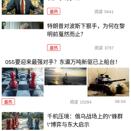
最热
阅读
5641
特朗普对波斯下狠手，为何在黎
明前戛然而止？
最热
阅读
3797
055要迎来最强对手？东瀛万吨新驱已上船台！
08-04
最热
阅读
10284
千机压境：俄乌战场上的\"蜂群
\"博弈与东大启示