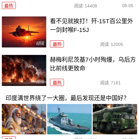
08-05
最热
阅读
14408
看不见就挨打！歼-15T百公里外
一剑封喉F-15J
最热
阅读
12005
赫梅利尼茨基7小时殉爆，乌后方
比前线更致命
最热
阅读
7181
印度满世界绕了一大圈，最后发现还是中国好？