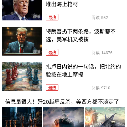
堆出海上棺材
最热
阅读
952
特朗普扔下两条路，波斯都不
选，美军机又被揍
最热
阅读
14676
扎卢日内说的一句话，把北约的
脸按在地上摩擦
最热
阅读
9710
信息量很大！歼20越肩反杀，美西方都不淡定了