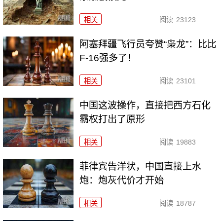
相关
阅读
23123
阿塞拜疆飞行员夸赞“枭龙”：比比
F-16强多了！
相关
阅读
23101
中国这波操作，直接把西方石化
霸权打出了原形
相关
阅读
19883
菲律宾告洋状，中国直接上水
炮：炮灰代价才开始
相关
阅读
18787