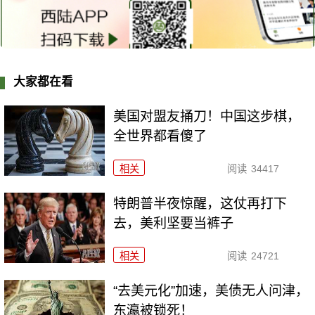
大家都在看
美国对盟友捅刀！中国这步棋，
全世界都看傻了
相关
阅读
34417
特朗普半夜惊醒，这仗再打下
去，美利坚要当裤子
相关
阅读
24721
“去美元化”加速，美债无人问津，
东瀛被锁死！