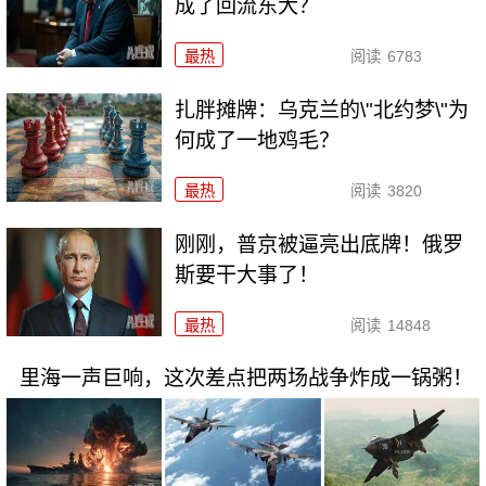
成了回流东大？
最热
阅读
6783
扎胖摊牌：乌克兰的\"北约梦\"为
何成了一地鸡毛？
最热
阅读
3820
刚刚，普京被逼亮出底牌！俄罗
斯要干大事了！
最热
阅读
14848
里海一声巨响，这次差点把两场战争炸成一锅粥！