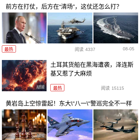
前方在打仗，后方在“清场”，这仗还怎么打？
08-05
最热
阅读
4337
土耳其货船在黑海遭袭，泽连斯
基又惹了大麻烦
最热
阅读
15115
黄岩岛上空惊雷起！东大\"八一\"警巡完全不一样