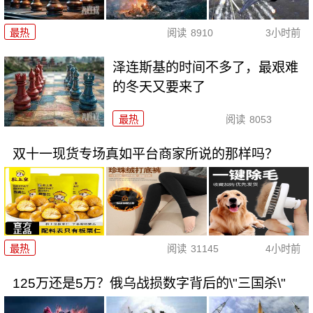
最热
阅读
8910
3小时前
泽连斯基的时间不多了，最艰难
的冬天又要来了
最热
阅读
8053
双十一现货专场真如平台商家所说的那样吗？
最热
阅读
31145
4小时前
125万还是5万？俄乌战损数字背后的\"三国杀\"