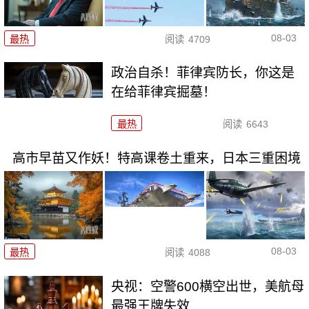
08-03
最热
阅读
4709
政治自杀！菲律宾防长，你这是
在给菲律宾掘墓！
最热
阅读
6643
高市早苗又作妖！特高课卷土重来，日本三重困境
08-03
最热
阅读
4088
央视：空警600横空出世，美航母
最强王牌失效