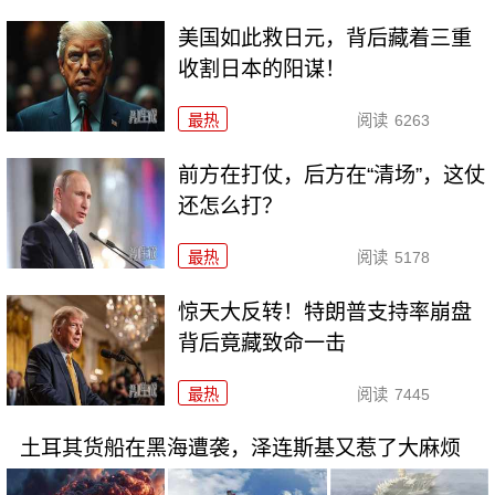
美国如此救日元，背后藏着三重
收割日本的阳谋！
最热
阅读
6263
前方在打仗，后方在“清场”，这仗
还怎么打？
最热
阅读
5178
惊天大反转！特朗普支持率崩盘
背后竟藏致命一击
最热
阅读
7445
土耳其货船在黑海遭袭，泽连斯基又惹了大麻烦