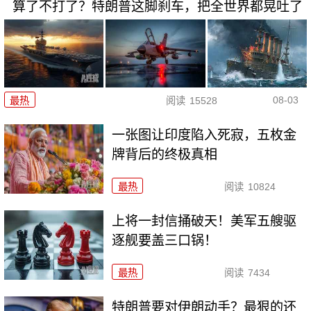
算了不打了？特朗普这脚刹车，把全世界都晃吐了
08-03
最热
阅读
15528
一张图让印度陷入死寂，五枚金
牌背后的终极真相
最热
阅读
10824
上将一封信捅破天！美军五艘驱
逐舰要盖三口锅！
最热
阅读
7434
特朗普要对伊朗动手？最狠的还