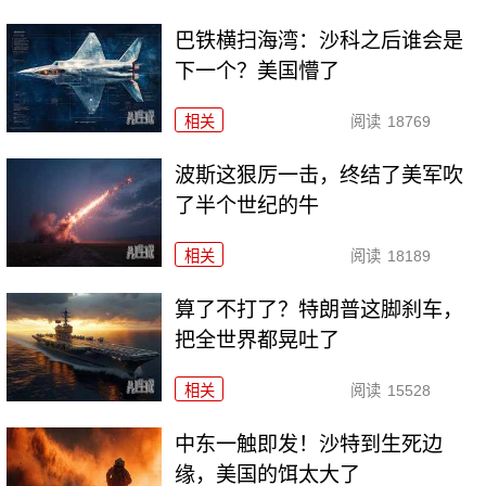
巴铁横扫海湾：沙科之后谁会是
下一个？美国懵了
相关
阅读
18769
波斯这狠厉一击，终结了美军吹
了半个世纪的牛
相关
阅读
18189
算了不打了？特朗普这脚刹车，
把全世界都晃吐了
相关
阅读
15528
中东一触即发！沙特到生死边
缘，美国的饵太大了