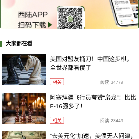
大家都在看
美国对盟友捅刀！中国这步棋，
全世界都看傻了
相关
阅读
34779
阿塞拜疆飞行员夸赞“枭龙”：比比
F-16强多了！
相关
阅读
23443
“去美元化”加速，美债无人问津，