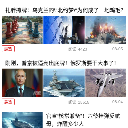
扎胖摊牌：乌克兰的\"北约梦\"为何成了一地鸡毛？
08-05
最热
阅读
4423
刚刚，普京被逼亮出底牌！俄罗斯要干大事了！
08-04
最热
阅读
15515
官宣“核常兼备”！六爷挂弹反航
母，炸醒多少人