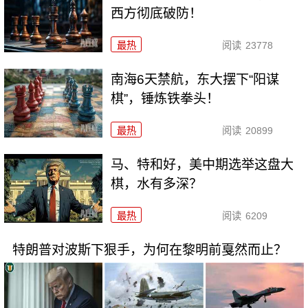
西方彻底破防！
最热
阅读
23778
南海6天禁航，东大摆下“阳谋
棋”，锤炼铁拳头！
最热
阅读
20899
马、特和好，美中期选举这盘大
棋，水有多深？
最热
阅读
6209
特朗普对波斯下狠手，为何在黎明前戛然而止？