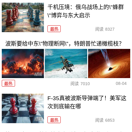
千机压境：俄乌战场上的\"蜂群
\"博弈与东大启示
最热
阅读
8327
波斯要给中东\"物理断网\"，特朗普忙递橄榄枝？
08-04
最热
阅读
7010
F-35真被波斯导弹端了！美军这
次到底输在哪
最热
阅读
6853