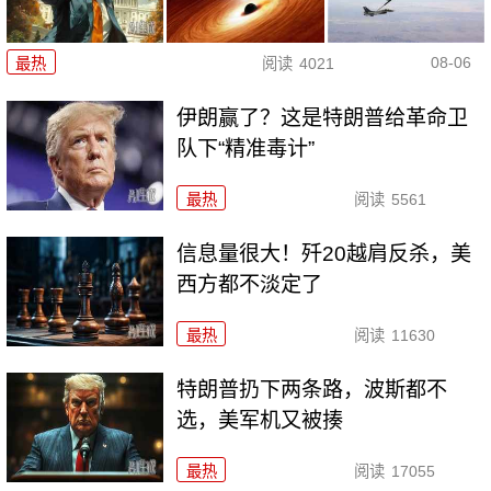
08-06
最热
阅读
4021
伊朗赢了？这是特朗普给革命卫
队下“精准毒计”
最热
阅读
5561
信息量很大！歼20越肩反杀，美
西方都不淡定了
最热
阅读
11630
特朗普扔下两条路，波斯都不
选，美军机又被揍
最热
阅读
17055