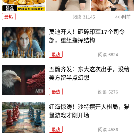
最热
阅读
31145
4小时前
莫迪开大！砸碎印军17个司令
部，重组指挥结构
最热
阅读
6824
五箭齐发：东大这次出手，没给
美方留半点幻想
最热
阅读
5276
红海惊涛！沙特摆开大棋局，猫
鼠游戏才刚开场
最热
阅读
4586