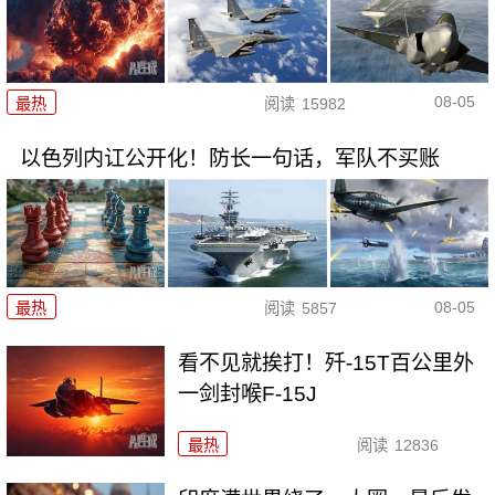
08-05
最热
阅读
15982
以色列内讧公开化！防长一句话，军队不买账
08-05
最热
阅读
5857
看不见就挨打！歼-15T百公里外
一剑封喉F-15J
最热
阅读
12836