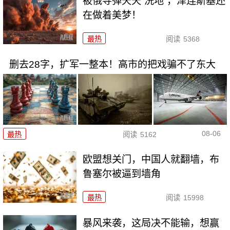
被俄导弹天天“洗地”，泽连斯基还
在做着美梦！
最热
阅读
5368
删去28字，扩军一整本！高市的把戏骗不了东大
08-06
最热
阅读
5162
欧盟想关门，中国人就翻墙，布
鲁塞尔被逼到墙角
最热
阅读
15998
暴风来袭，这局决不能输，想赢