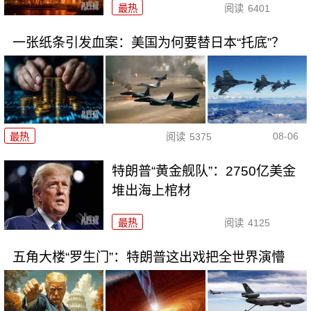
最热
阅读
6401
一张纸条引发血案：美国为何要替日本“托底”？
08-06
最热
阅读
5375
特朗普“黄金舰队”：2750亿美金
堆出海上棺材
最热
阅读
4125
五角大楼“罗生门”：特朗普这出戏把全世界演懵