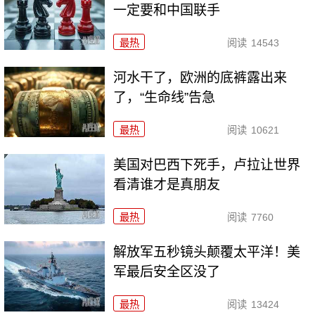
一定要和中国联手
最热
阅读
14543
河水干了，欧洲的底裤露出来
了，“生命线”告急
最热
阅读
10621
美国对巴西下死手，卢拉让世界
看清谁才是真朋友
最热
阅读
7760
解放军五秒镜头颠覆太平洋！美
军最后安全区没了
最热
阅读
13424