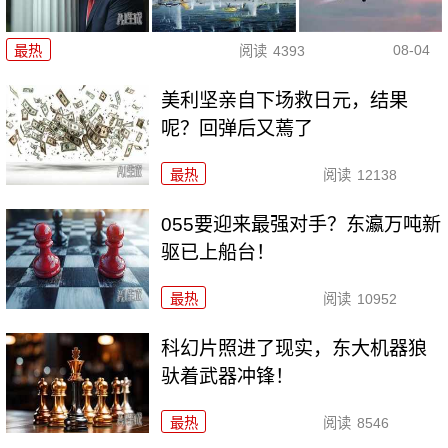
08-04
最热
阅读
4393
美利坚亲自下场救日元，结果
呢？回弹后又蔫了
最热
阅读
12138
055要迎来最强对手？东瀛万吨新
驱已上船台！
最热
阅读
10952
科幻片照进了现实，东大机器狼
驮着武器冲锋！
最热
阅读
8546