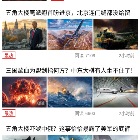
五角大楼鹰派翘首盼进京，北京连门缝都没给留
最热
阅读
7109
2小时前
三国歃血为盟剑指何方？中东大棋有人坐不住了！
最热
阅读
6603
2小时前
五角大楼吓唬中俄？这事恰恰暴露了美军的底裤