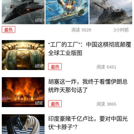
最热
阅读
5528
2小时前
“工厂的工厂”：中国这棋彻底颠覆
全球工业版图
最热
阅读
6451
胡塞这一炸，我终于看懂伊朗总
统昨天那句话了
最热
阅读
3865
印度豪赌千亿卢比，要对中国光
伏“卡脖子”？