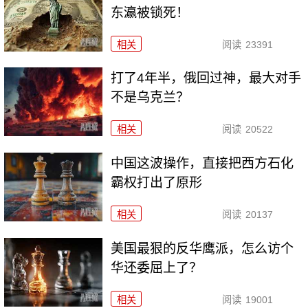
东瀛被锁死！
相关
阅读
23391
打了4年半，俄回过神，最大对手
不是乌克兰？
相关
阅读
20522
中国这波操作，直接把西方石化
霸权打出了原形
相关
阅读
20137
美国最狠的反华鹰派，怎么访个
华还委屈上了？
相关
阅读
19001