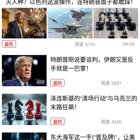
灭人种？以色列这波操作，连特朗普面子都敢踩！
08-04
最热
阅读
6731
特朗普刚说要谈判，伊朗又是反
手就是一巴掌！
最热
阅读
5587
泽连斯基的“清场行动”与乌克兰的
末路狂飙！
最热
阅读
4165
东大海军这一手\"普及牌\"，让美