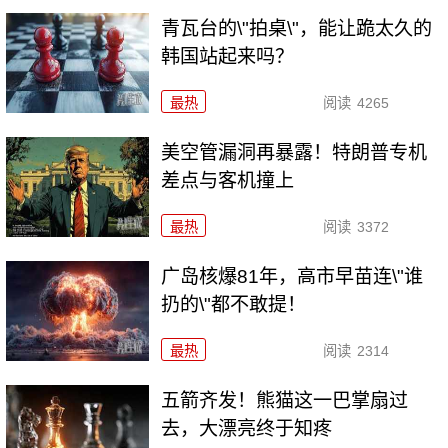
青瓦台的\"拍桌\"，能让跪太久的
韩国站起来吗？
最热
阅读
4265
美空管漏洞再暴露！特朗普专机
差点与客机撞上
最热
阅读
3372
广岛核爆81年，高市早苗连\"谁
扔的\"都不敢提！
最热
阅读
2314
五箭齐发！熊猫这一巴掌扇过
去，大漂亮终于知疼