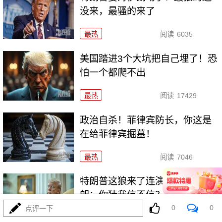
没来，最骚的来了
最热
阅读
6035
美国踏进3个大坑把自己埋了！恐
怕一个都爬不出
最热
阅读
17429
政治自杀！菲律宾防长，你这是
在给菲律宾掘墓！
最热
阅读
7046
特朗普这狼来了连演十遍，伊
朗：你猜我信不信？
0
0
点评一下
最热
阅读
5252