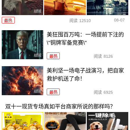
08-07
最热
阅读
12510
美狂囤百万吨：一场提前下注的
\"铜牌军备竞赛\"
最热
阅读
8126
美利坚一场电子战演习，把自家
救护机送了命！
最热
阅读
6925
双十一现货专场真如平台商家所说的那样吗？