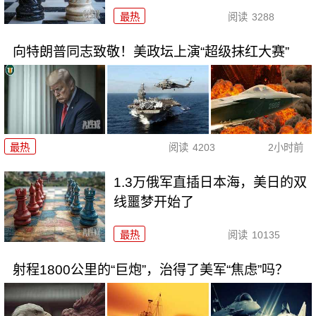
最热
阅读
3288
向特朗普同志致敬！美政坛上演“超级抹红大赛”
最热
阅读
4203
2小时前
1.3万俄军直插日本海，美日的双
线噩梦开始了
最热
阅读
10135
射程1800公里的“巨炮”，治得了美军“焦虑”吗？