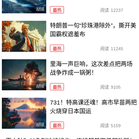
最热
阅读
12237
特朗普一句“珍珠港除外”，撕开美
国霸权遮羞布
最热
阅读
11245
里海一声巨响，这次差点把两场
战争炸成一锅粥！
最热
阅读
9105
731！特高课还魂！高市早苗两把
火烧穿日本国运
最热
阅读
5159