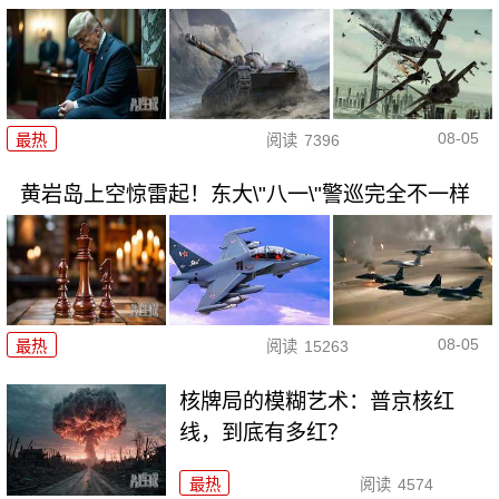
08-05
最热
阅读
7396
黄岩岛上空惊雷起！东大\"八一\"警巡完全不一样
08-05
最热
阅读
15263
核牌局的模糊艺术：普京核红
线，到底有多红？
最热
阅读
4574