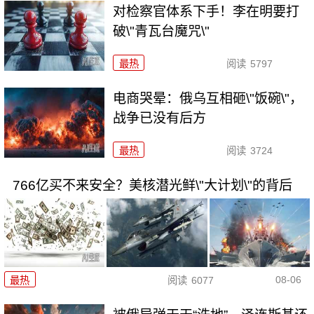
对检察官体系下手！李在明要打
破\"青瓦台魔咒\"
最热
阅读
5797
电商哭晕：俄乌互相砸\"饭碗\"，
战争已没有后方
最热
阅读
3724
766亿买不来安全？美核潜光鲜\"大计划\"的背后
08-06
最热
阅读
6077