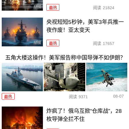
最热
阅读
21824
央视短短5秒钟，美军3年兵推一
夜作废！亚太变天
最热
阅读
17657
五角大楼这操作！美军报告称中国导弹不如伊朗？
08-07
最热
阅读
9371
炸疯了！俄乌互掀“仓库战”，28
枚导弹全拦不住