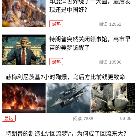
印度满世界绕了一大圈，最后发
现还是中国好？
最热
阅读
12552
特朗普突然关闭领事馆，高市早
苗的美梦该醒了
最热
阅读
10596
赫梅利尼茨基7小时殉爆，乌后方比前线更致命
08-05
最热
阅读
7888
特朗普的制造业\"回流梦\"，为何成了回流东大？