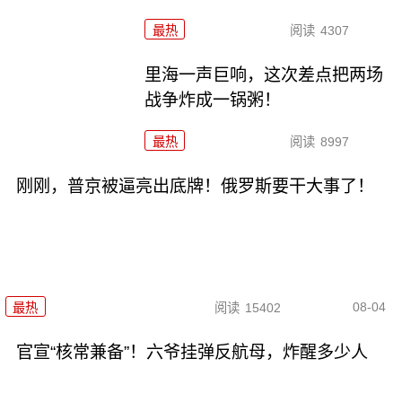
最热
阅读
4307
里海一声巨响，这次差点把两场
战争炸成一锅粥！
最热
阅读
8997
刚刚，普京被逼亮出底牌！俄罗斯要干大事了！
08-04
最热
阅读
15402
官宣“核常兼备”！六爷挂弹反航母，炸醒多少人