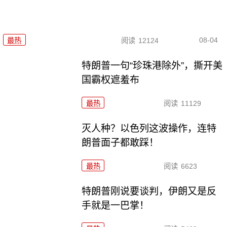
08-04
最热
阅读
12124
特朗普一句“珍珠港除外”，撕开美
国霸权遮羞布
最热
阅读
11129
灭人种？以色列这波操作，连特
朗普面子都敢踩！
最热
阅读
6623
特朗普刚说要谈判，伊朗又是反
手就是一巴掌！