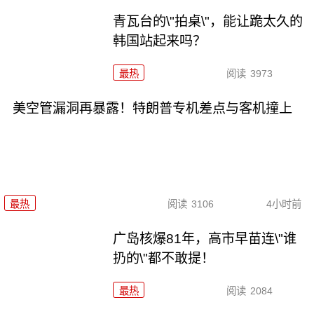
青瓦台的\"拍桌\"，能让跪太久的
韩国站起来吗？
最热
阅读
3973
美空管漏洞再暴露！特朗普专机差点与客机撞上
最热
阅读
3106
4小时前
广岛核爆81年，高市早苗连\"谁
扔的\"都不敢提！
最热
阅读
2084