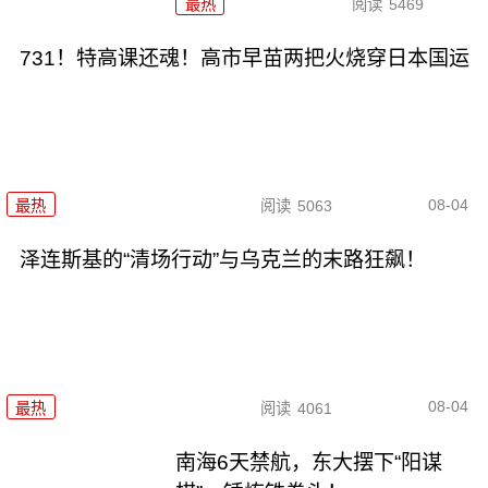
最热
阅读
5469
731！特高课还魂！高市早苗两把火烧穿日本国运
08-04
最热
阅读
5063
泽连斯基的“清场行动”与乌克兰的末路狂飙！
08-04
最热
阅读
4061
南海6天禁航，东大摆下“阳谋