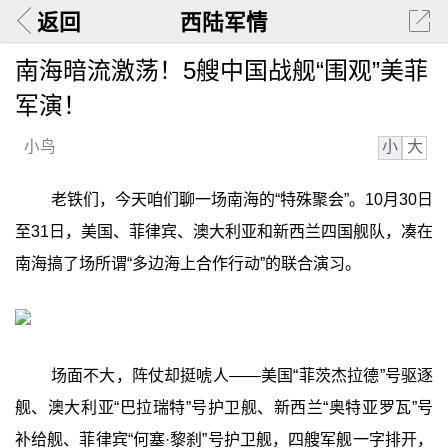
返回
西陆军情
南海暗流激荡！5艘中国战舰“围观”美菲
军演！
小
大
小鸟
老铁们，今天咱们聊一场南海的“特殊聚会”。10月30日
至31日，美国、菲律宾、澳大利亚和新西兰四国舰队，凑在
南海搞了场所谓“多边海上合作行动”的联合演习。
场面不大，阵仗却挺唬人——美国“菲茨杰拉德”号驱逐
舰、澳大利亚“巴拉瑞特”号护卫舰、新西兰“奥特亚罗瓦”号
补给舰、菲律宾“何塞·黎刹”号护卫舰，四艘军舰一字排开，