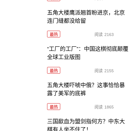
五角大楼鹰派翘首盼进京，北京
连门缝都没给留
最热
阅读
2163
“工厂的工厂”：中国这棋彻底颠覆
全球工业版图
最热
阅读
2155
五角大楼吓唬中俄？这事恰恰暴
露了美军的底裤
最热
阅读
1865
三国歃血为盟剑指何方？中东大
棋有人坐不住了！