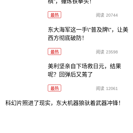
棋”，锤炼铁拳头！
最热
阅读
20744
东大海军这一手\"普及牌\"，让美
西方彻底破防！
最热
阅读
23598
美利坚亲自下场救日元，结果
呢？回弹后又蔫了
最热
阅读
12061
科幻片照进了现实，东大机器狼驮着武器冲锋！