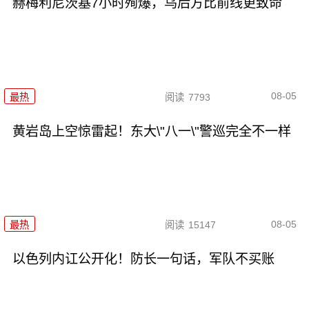
赫梅利尼茨基7小时殉爆，乌后方比前线更致命
08-05
最热
阅读
7793
黄岩岛上空惊雷起！东大\"八一\"警巡完全不一样
08-05
最热
阅读
15147
以色列内讧公开化！防长一句话，军队不买账