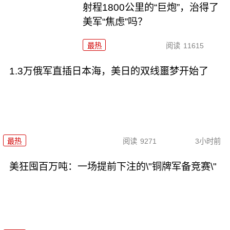
射程1800公里的“巨炮”，治得了
美军“焦虑”吗？
最热
阅读
11615
1.3万俄军直插日本海，美日的双线噩梦开始了
最热
阅读
9271
3小时前
美狂囤百万吨：一场提前下注的\"铜牌军备竞赛\"