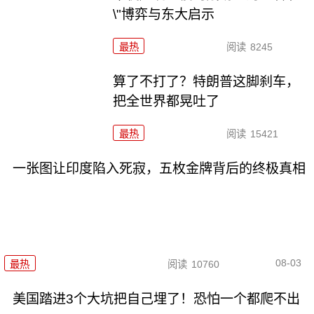
\"博弈与东大启示
最热
阅读
8245
算了不打了？特朗普这脚刹车，
把全世界都晃吐了
最热
阅读
15421
一张图让印度陷入死寂，五枚金牌背后的终极真相
08-03
最热
阅读
10760
美国踏进3个大坑把自己埋了！恐怕一个都爬不出