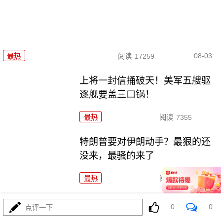
08-03
最热
阅读
17259
上将一封信捅破天！美军五艘驱
逐舰要盖三口锅！
最热
阅读
7355
特朗普要对伊朗动手？最狠的还
没来，最骚的来了
最热
阅读
5957
特朗普这狼来了连演十遍，伊
0
0
点评一下
朗：你猜我信不信？