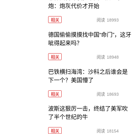
炮：炮灰代价才开始
相关
阅读
18993
德国偷偷摸摸找中国“命门”，这牙
呲得起来吗？
相关
阅读
18948
巴铁横扫海湾：沙科之后谁会是
下一个？美国懵了
相关
阅读
18693
波斯这狠厉一击，终结了美军吹
了半个世纪的牛
相关
阅读
18154