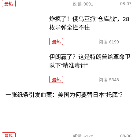
08-07
最热
阅读
9091
炸疯了！俄乌互掀“仓库战”，28
枚导弹全拦不住
最热
阅读
6199
伊朗赢了？这是特朗普给革命卫
队下“精准毒计”
最热
阅读
5348
一张纸条引发血案：美国为何要替日本“托底”？
08-06
最热
阅读
5170