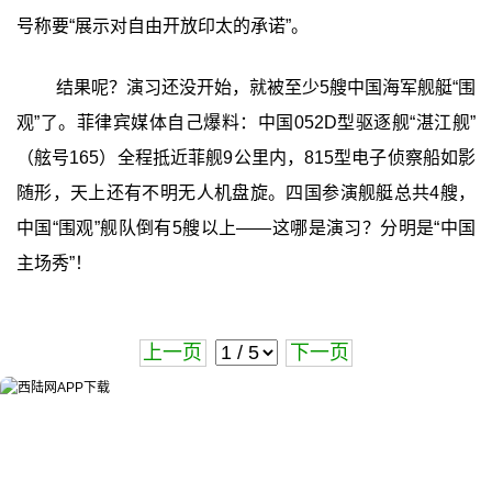
号称要“展示对自由开放印太的承诺”。
结果呢？演习还没开始，就被至少5艘中国海军舰艇“围
观”了。菲律宾媒体自己爆料：中国052D型驱逐舰“湛江舰”
（舷号165）全程抵近菲舰9公里内，815型电子侦察船如影
随形，天上还有不明无人机盘旋。四国参演舰艇总共4艘，
中国“围观”舰队倒有5艘以上——这哪是演习？分明是“中国
主场秀”！
上一页
下一页