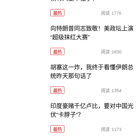
最热
阅读
1776
向特朗普同志致敬！美政坛上演
“超级抹红大赛”
最热
阅读
1830
胡塞这一炸，我终于看懂伊朗总
统昨天那句话了
最热
阅读
1354
印度豪赌千亿卢比，要对中国光
伏“卡脖子”？
最热
阅读
1173