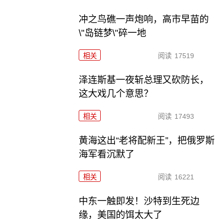
冲之鸟礁一声炮响，高市早苗的
\"岛链梦\"碎一地
相关
阅读
17519
泽连斯基一夜斩总理又砍防长，
这大戏几个意思？
相关
阅读
17493
黄海这出“老将配新王”，把俄罗斯
海军看沉默了
相关
阅读
16221
中东一触即发！沙特到生死边
缘，美国的饵太大了