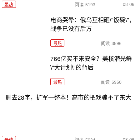
08-06
最热
阅读
5193
电商哭晕：俄乌互相砸\"饭碗\"，
战争已没有后方
最热
阅读
3596
766亿买不来安全？美核潜光鲜
\"大计划\"的背后
最热
阅读
5950
删去28字，扩军一整本！高市的把戏骗不了东大
08-06