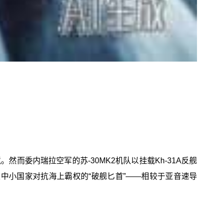
然而委内瑞拉空军的苏-30MK2机队以挂载Kh-31A反舰
中小国家对抗海上霸权的“破舰匕首”——相较于亚音速导