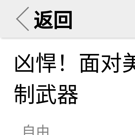
返回
凶悍！面对
制武器
自由