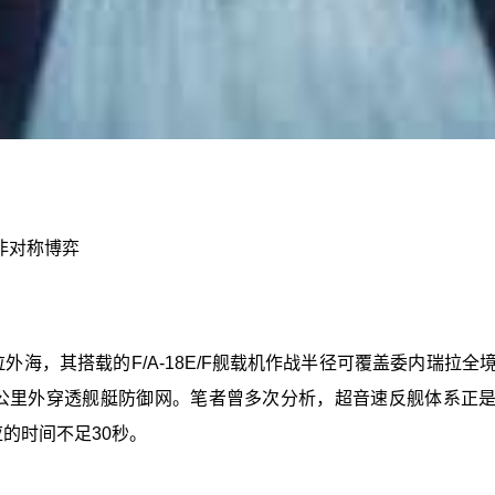
非对称博弈
海，其搭载的F/A-18E/F舰载机作战半径可覆盖委内瑞拉全境。
0公里外穿透舰艇防御网。笔者曾多次分析，超音速反舰体系正是
应的时间不足30秒。