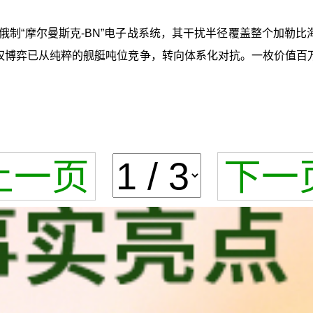
了俄制“摩尔曼斯克-BN”电子战系统，其干扰半径覆盖整个加勒
权博弈已从纯粹的舰艇吨位竞争，转向体系化对抗。一枚价值百
上一页
下一