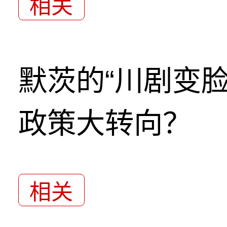
相关
默茨的“川剧变
政策大转向？
相关