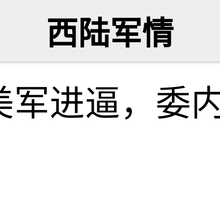
西陆军情
美军进逼，委