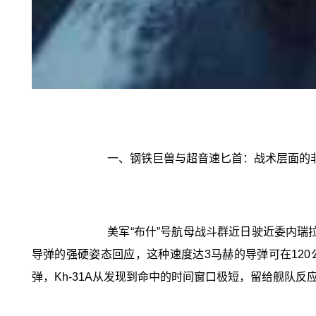
一、钢铁巨兽与超音速匕首：战术层面的
美军“布什”号航母战斗群近日驶近委内瑞拉外
导弹的强硬姿态回应，这种速度达3马赫的导弹可在12
弹，Kh-31A从发现到命中的时间窗口极短，留给舰队反