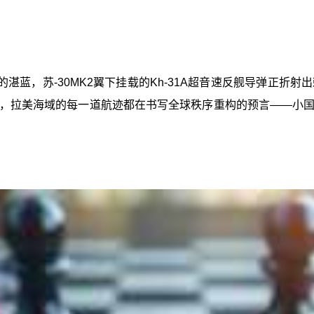
湛蓝，苏-30MK2翼下挂载的Kh-31A超音速反舰导弹正折
，拉美海域的每一道航迹都在书写全球秩序重构的预言——小