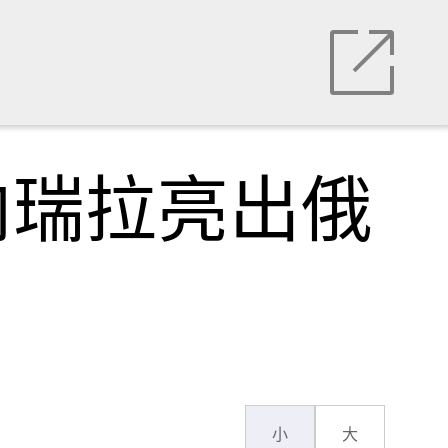
内瑞拉亮出俄
小
大