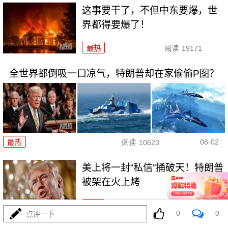
这事要干了，不但中东要爆，世
界都得要爆了！
最热
阅读
19171
全世界都倒吸一口凉气，特朗普却在家偷偷P图？
08-02
最热
阅读
10623
美上将一封“私信”捅破天！特朗普
被架在火上烤
最热
阅读
9291
0
0
点评一下