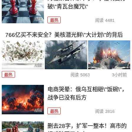
破\"青瓦台魔咒\"
最热
阅读
4481
766亿买不来安全？美核潜光鲜\"大计划\"的背后
最热
阅读
5063
3小时前
电商哭晕：俄乌互相砸\"饭碗\"，
战争已没有后方
最热
阅读
2816
删去28字，扩军一整本！高市的