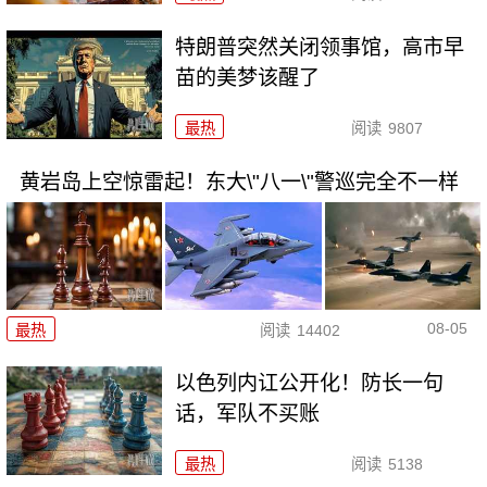
特朗普突然关闭领事馆，高市早
苗的美梦该醒了
最热
阅读
9807
黄岩岛上空惊雷起！东大\"八一\"警巡完全不一样
08-05
最热
阅读
14402
以色列内讧公开化！防长一句
话，军队不买账
最热
阅读
5138