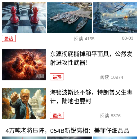
08-03
最热
阅读
4155
东瀛彻底撕掉和平面具，公然发
射进攻性武器！
最热
阅读
10974
海锁波斯还不够，特朗普又生毒
计，陆地也要封
最热
阅读
8376
4万吨老将压阵，054B新锐亮相：美菲仔细品品