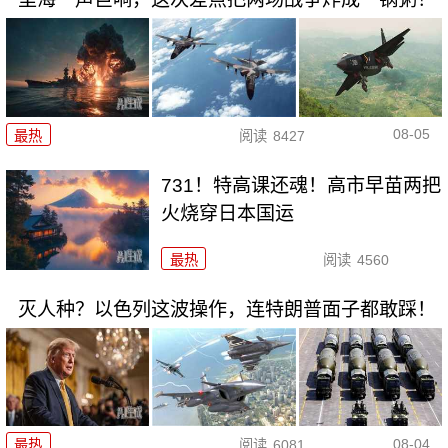
08-05
最热
阅读
8427
731！特高课还魂！高市早苗两把
火烧穿日本国运
最热
阅读
4560
灭人种？以色列这波操作，连特朗普面子都敢踩！
08-04
最热
阅读
6081