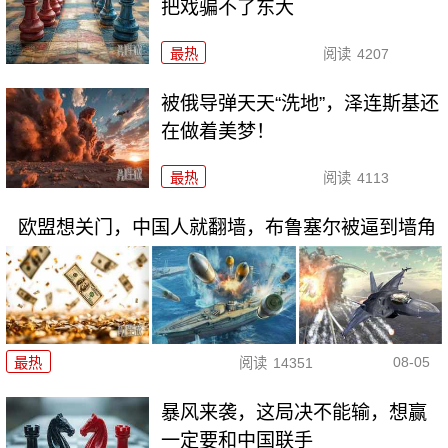
把戏骗不了东大
最热
阅读
4207
被俄导弹天天“洗地”，泽连斯基还
在做着美梦！
最热
阅读
4113
欧盟想关门，中国人就翻墙，布鲁塞尔被逼到墙角
08-05
最热
阅读
14351
暴风来袭，这局决不能输，想赢
一定要和中国联手