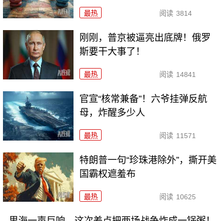
最热
阅读
3814
刚刚，普京被逼亮出底牌！俄罗
斯要干大事了！
最热
阅读
14841
官宣“核常兼备”！六爷挂弹反航
母，炸醒多少人
最热
阅读
11571
特朗普一句“珍珠港除外”，撕开美
国霸权遮羞布
最热
阅读
10625
里海一声巨响，这次差点把两场战争炸成一锅粥！