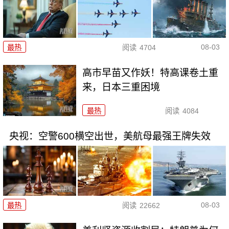
08-03
最热
阅读
4704
高市早苗又作妖！特高课卷土重
来，日本三重困境
最热
阅读
4084
央视：空警600横空出世，美航母最强王牌失效
08-03
最热
阅读
22662