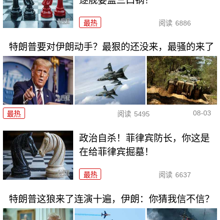
逐舰要盖三口锅！
最热
阅读
6886
特朗普要对伊朗动手？最狠的还没来，最骚的来了
08-03
最热
阅读
5495
政治自杀！菲律宾防长，你这是
在给菲律宾掘墓！
最热
阅读
6637
特朗普这狼来了连演十遍，伊朗：你猜我信不信？