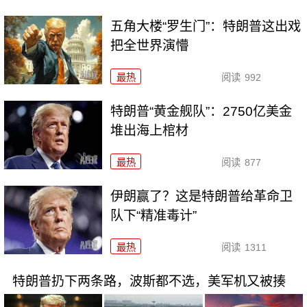
五角大楼“罗生门”：特朗普这出戏
把全世界演懵
最热
阅读
992
特朗普“黄金舰队”：2750亿美金
堆出海上棺材
最热
阅读
877
伊朗赢了？这是特朗普给革命卫
队下“精准毒计”
最热
阅读
1311
特朗普扔下两条路，波斯都不选，美军机又被揍