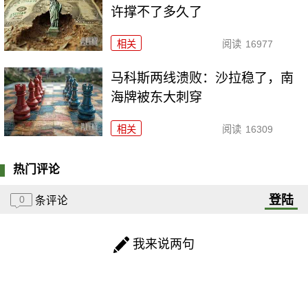
许撑不了多久了
相关
阅读
16977
马科斯两线溃败：沙拉稳了，南
海牌被东大刺穿
相关
阅读
16309
热门评论
登陆
0
条评论
我来说两句