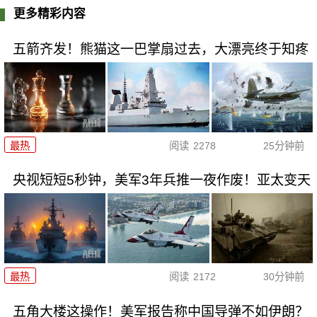
更多精彩内容
五箭齐发！熊猫这一巴掌扇过去，大漂亮终于知疼
最热
阅读
2278
25分钟前
央视短短5秒钟，美军3年兵推一夜作废！亚太变天
最热
阅读
2172
30分钟前
五角大楼这操作！美军报告称中国导弹不如伊朗？