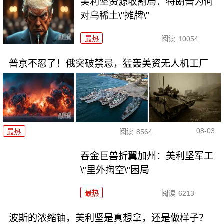
美利坚资源收割局：特朗普为何
对乌稀土\"摊牌\"
最热
阅读
10054
普京不忍了！俄突破禁忌，猛轰美资无人机工厂
08-03
最热
阅读
8564
吞金巨兽折翼加州：美利坚军工
\"里外掏空\"困局
最热
阅读
6213
波斯的浓缩铀，美利坚是真想拿，还是做样子？