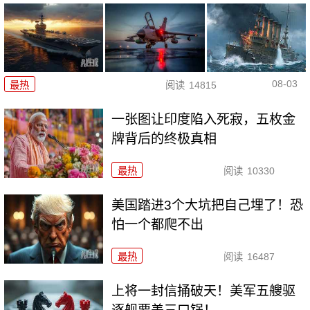
08-03
最热
阅读
14815
一张图让印度陷入死寂，五枚金
牌背后的终极真相
最热
阅读
10330
美国踏进3个大坑把自己埋了！恐
怕一个都爬不出
最热
阅读
16487
上将一封信捅破天！美军五艘驱