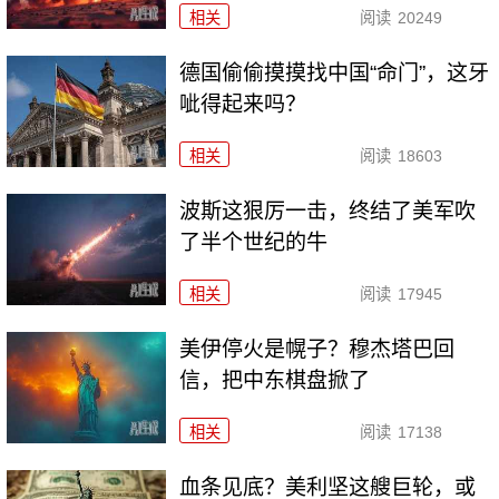
相关
阅读
20249
德国偷偷摸摸找中国“命门”，这牙
呲得起来吗？
相关
阅读
18603
波斯这狠厉一击，终结了美军吹
了半个世纪的牛
相关
阅读
17945
美伊停火是幌子？穆杰塔巴回
信，把中东棋盘掀了
相关
阅读
17138
血条见底？美利坚这艘巨轮，或