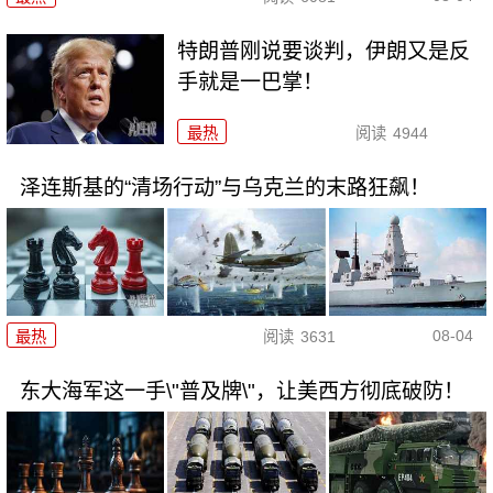
特朗普刚说要谈判，伊朗又是反
手就是一巴掌！
最热
阅读
4944
泽连斯基的“清场行动”与乌克兰的末路狂飙！
08-04
最热
阅读
3631
东大海军这一手\"普及牌\"，让美西方彻底破防！