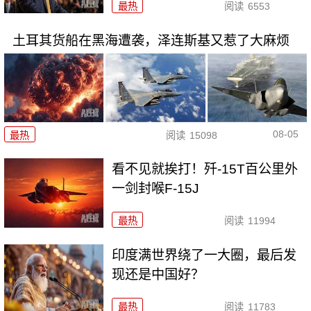
最热
阅读
6553
土耳其货船在黑海遭袭，泽连斯基又惹了大麻烦
08-05
最热
阅读
15098
看不见就挨打！歼-15T百公里外
一剑封喉F-15J
最热
阅读
11994
印度满世界绕了一大圈，最后发
现还是中国好？
最热
阅读
11783