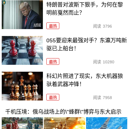
特朗普对波斯下狠手，为何在黎
明前戛然而止？
最热
阅读
3796
055要迎来最强对手？东瀛万吨新
驱已上船台！
最热
阅读
10280
科幻片照进了现实，东大机器狼
驮着武器冲锋！
最热
阅读
7958
千机压境：俄乌战场上的\"蜂群\"博弈与东大启示