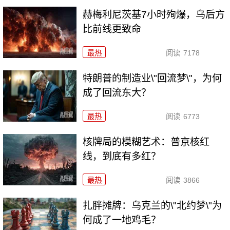
赫梅利尼茨基7小时殉爆，乌后方
比前线更致命
最热
阅读
7178
特朗普的制造业\"回流梦\"，为何
成了回流东大？
最热
阅读
6773
核牌局的模糊艺术：普京核红
线，到底有多红？
最热
阅读
3866
扎胖摊牌：乌克兰的\"北约梦\"为
何成了一地鸡毛？