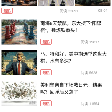
08-04
最热
阅读
22691
南海6天禁航，东大摆下“阳谋
棋”，锤炼铁拳头！
最热
阅读
19817
马、特和好，美中期选举这盘大
棋，水有多深？
最热
阅读
5628
美利坚亲自下场救日元，结果
呢？回弹后又蔫了
最热
阅读
11554