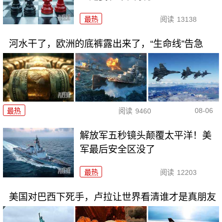
最热
阅读
13138
河水干了，欧洲的底裤露出来了，“生命线”告急
08-06
最热
阅读
9460
解放军五秒镜头颠覆太平洋！美
军最后安全区没了
最热
阅读
12203
美国对巴西下死手，卢拉让世界看清谁才是真朋友