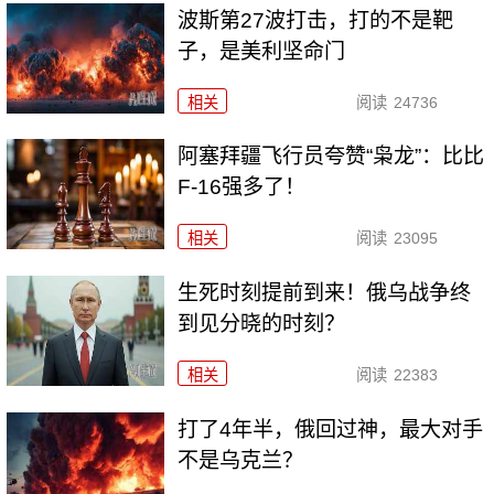
波斯第27波打击，打的不是靶
子，是美利坚命门
相关
阅读
24736
阿塞拜疆飞行员夸赞“枭龙”：比比
F-16强多了！
相关
阅读
23095
生死时刻提前到来！俄乌战争终
到见分晓的时刻？
相关
阅读
22383
打了4年半，俄回过神，最大对手
不是乌克兰？