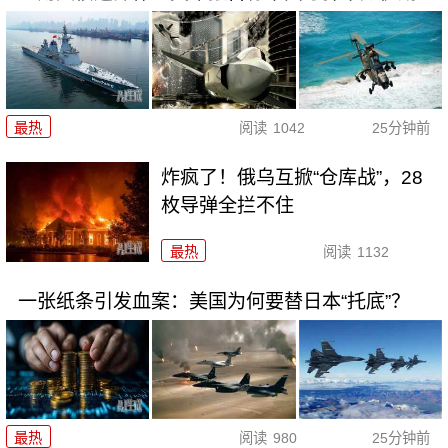
最热
阅读
1042
25分钟前
炸疯了！俄乌互掀“仓库战”，28
枚导弹全拦不住
最热
阅读
1132
一张纸条引发血案：美国为何要替日本“托底”？
最热
阅读
980
25分钟前