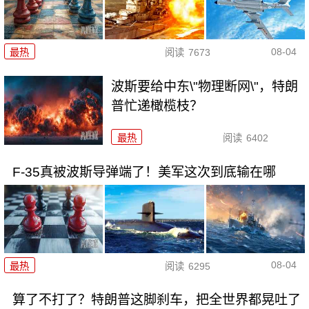
08-04
最热
阅读
7673
波斯要给中东\"物理断网\"，特朗
普忙递橄榄枝？
最热
阅读
6402
F-35真被波斯导弹端了！美军这次到底输在哪
08-04
最热
阅读
6295
算了不打了？特朗普这脚刹车，把全世界都晃吐了