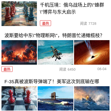
千机压境：俄乌战场上的\"蜂群
\"博弈与东大启示
最热
阅读
7728
波斯要给中东\"物理断网\"，特朗普忙递橄榄枝？
08-04
最热
阅读
6450
F-35真被波斯导弹端了！美军这次到底输在哪