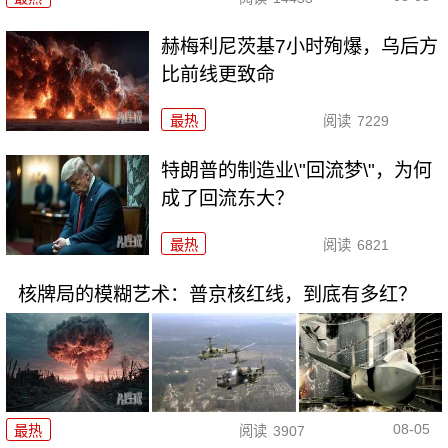
赫梅利尼茨基7小时殉爆，乌后方
比前线更致命
最热
阅读
7229
特朗普的制造业\"回流梦\"，为何
成了回流东大？
最热
阅读
6821
核牌局的模糊艺术：普京核红线，到底有多红？
08-05
最热
阅读
3907