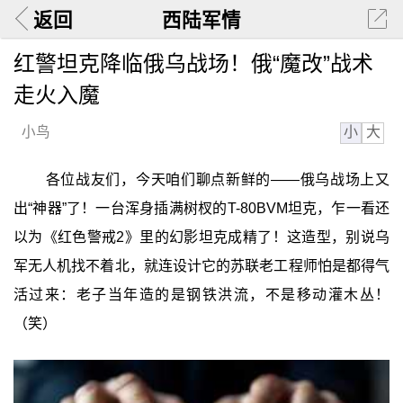
返回
西陆军情
红警坦克降临俄乌战场！俄“魔改”战术
走火入魔
小
大
小鸟
各位战友们，今天咱们聊点新鲜的——俄乌战场上又
出“神器”了！一台浑身插满树杈的T-80BVM坦克，乍一看还
以为《红色警戒2》里的幻影坦克成精了！这造型，别说乌
军无人机找不着北，就连设计它的苏联老工程师怕是都得气
活过来：老子当年造的是钢铁洪流，不是移动灌木丛！
（笑）