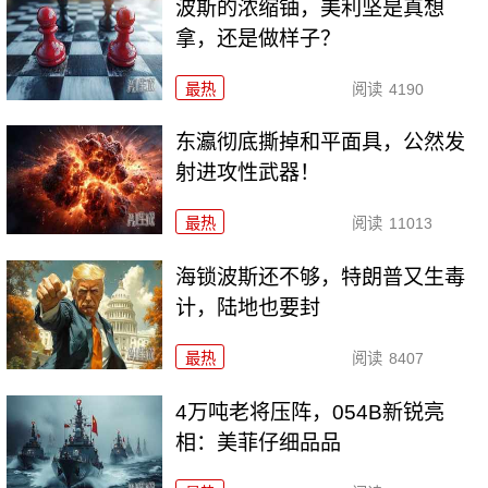
波斯的浓缩铀，美利坚是真想
拿，还是做样子？
最热
阅读
4190
东瀛彻底撕掉和平面具，公然发
射进攻性武器！
最热
阅读
11013
海锁波斯还不够，特朗普又生毒
计，陆地也要封
最热
阅读
8407
4万吨老将压阵，054B新锐亮
相：美菲仔细品品