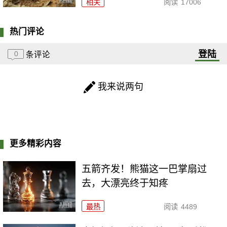
相关
阅读
17006
热门评论
登陆
0
条评论
我来说两句
更多精彩内容
五箭齐发！熊猫这一巴掌扇过
去，大漂亮终于知疼
最热
阅读
4489