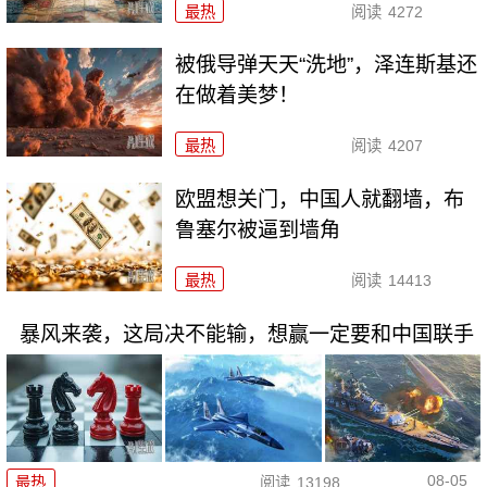
最热
阅读
4272
被俄导弹天天“洗地”，泽连斯基还
在做着美梦！
最热
阅读
4207
欧盟想关门，中国人就翻墙，布
鲁塞尔被逼到墙角
最热
阅读
14413
暴风来袭，这局决不能输，想赢一定要和中国联手
08-05
最热
阅读
13198