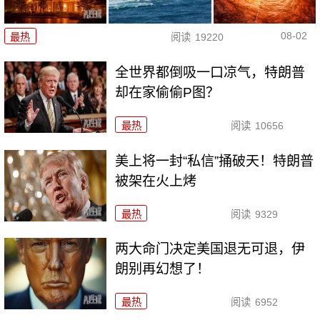
08-02
最热
阅读
19220
全世界都倒吸一口凉气，特朗普
却在家偷偷P图？
最热
阅读
10656
美上将一封“私信”捅破天！特朗普
被架在火上烤
最热
阅读
9329
两大命门决定美国退无可退，伊
朗别再幻想了！
最热
阅读
6952