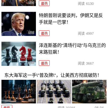
最热
阅读
6130
特朗普刚说要谈判，伊朗又是反
手就是一巴掌！
最热
阅读
4997
泽连斯基的“清场行动”与乌克兰的
末路狂飙！
最热
阅读
3667
东大海军这一手\"普及牌\"，让美西方彻底破防！
08-04