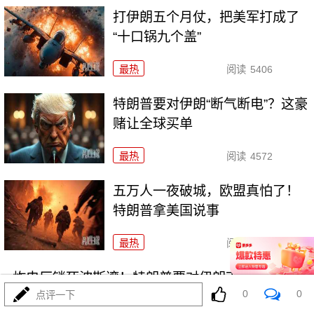
打伊朗五个月仗，把美军打成了
“十口锅九个盖”
最热
阅读
5406
特朗普要对伊朗“断气断电”？这豪
赌让全球买单
最热
阅读
4572
五万人一夜破城，欧盟真怕了！
特朗普拿美国说事
最热
阅读
14983
炸电厂锁死波斯湾！特朗普要对伊朗下死手了？
0
0
点评一下