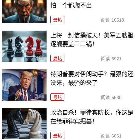
怕一个都爬不出
最热
阅读
16518
上将一封信捅破天！美军五艘驱
逐舰要盖三口锅！
最热
阅读
6921
特朗普要对伊朗动手？最狠的还
没来，最骚的来了
最热
阅读
5530
政治自杀！菲律宾防长，你这是
在给菲律宾掘墓！
最热
阅读
6661