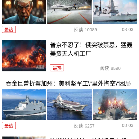
08-03
最热
阅读
10089
普京不忍了！俄突破禁忌，猛轰
美资无人机工厂
最热
阅读
8590
吞金巨兽折翼加州：美利坚军工\"里外掏空\"困局
08-03
最热
阅读
6257