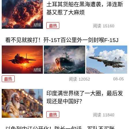
土耳其货船在黑海遭袭，泽连斯
基又惹了大麻烦
最热
阅读
15160
看不见就挨打！歼-15T百公里外一剑封喉F-15J
08-05
最热
阅读
12052
印度满世界绕了一大圈，最后发
现还是中国好？
最热
阅读
11840