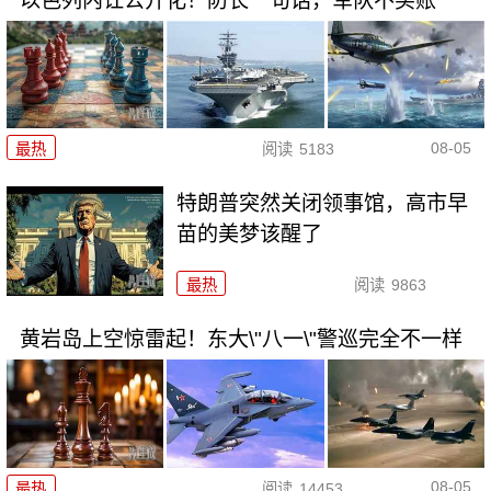
以色列内讧公开化！防长一句话，军队不买账
08-05
最热
阅读
5183
特朗普突然关闭领事馆，高市早
苗的美梦该醒了
最热
阅读
9863
黄岩岛上空惊雷起！东大\"八一\"警巡完全不一样
08-05
最热
阅读
14453