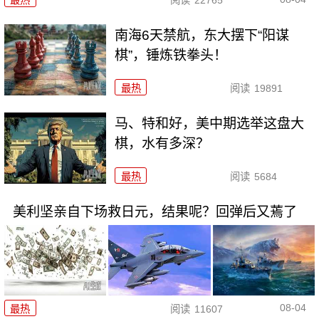
最热
阅读
22765
南海6天禁航，东大摆下“阳谋
棋”，锤炼铁拳头！
最热
阅读
19891
马、特和好，美中期选举这盘大
棋，水有多深？
最热
阅读
5684
美利坚亲自下场救日元，结果呢？回弹后又蔫了
08-04
最热
阅读
11607