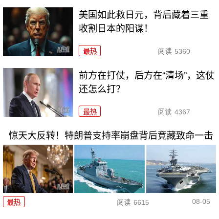
美国如此救日元，背后藏着三重
收割日本的阳谋！
最热
阅读
5360
前方在打仗，后方在“清场”，这仗
还怎么打？
最热
阅读
4367
惊天大反转！特朗普支持率崩盘背后竟藏致命一击
08-05
最热
阅读
6615