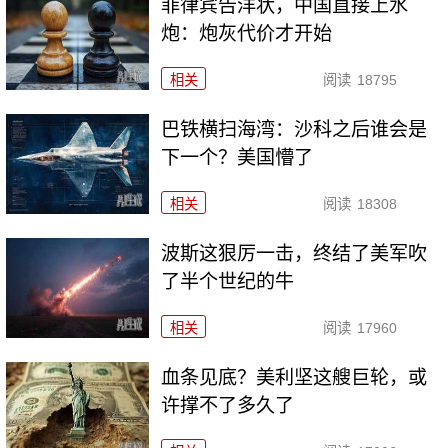
菲律宾告洋状，中国直接上水
炮：炮灰代价才开始
相关
阅读
18795
巴铁横扫海湾：沙科之后谁会是
下一个？美国懵了
相关
阅读
18308
波斯这狠厉一击，终结了美军吹
了半个世纪的牛
相关
阅读
17960
血条见底？美利坚这艘巨轮，或
许撑不了多久了