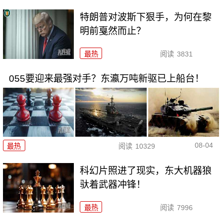
特朗普对波斯下狠手，为何在黎
明前戛然而止？
最热
阅读
3831
055要迎来最强对手？东瀛万吨新驱已上船台！
08-04
最热
阅读
10329
科幻片照进了现实，东大机器狼
驮着武器冲锋！
最热
阅读
7996