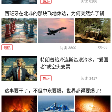
最热
阅读
8186
西班牙在北非的那块飞地休达，为何突然炸了锅
08-03
最热
阅读
3800
特朗普给泽连斯基泼冷水，“爱国
者”或空头支票
最热
阅读
3417
这事要干了，不但中东要爆，世界都得要爆了！