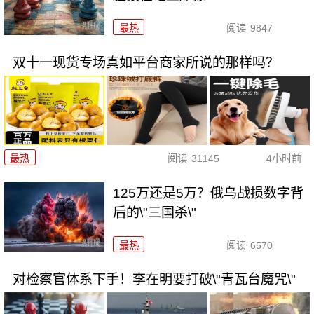
最热
阅读
9847
双十一现货专场真如平台商家所说的那样吗？
最热
阅读
31145
4小时前
125万还是5万？俄乌战损数字背
后的\"三国杀\"
最热
阅读
6570
对检察官体系下手！李在明要打破\"青瓦台魔咒\"