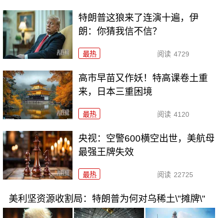
特朗普这狼来了连演十遍，伊
朗：你猜我信不信？
最热
阅读
4729
高市早苗又作妖！特高课卷土重
来，日本三重困境
最热
阅读
4120
央视：空警600横空出世，美航母
最强王牌失效
最热
阅读
22725
美利坚资源收割局：特朗普为何对乌稀土\"摊牌\"