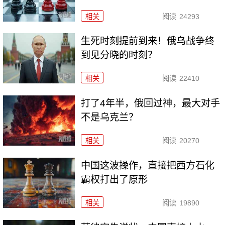
相关
阅读
24293
生死时刻提前到来！俄乌战争终
到见分晓的时刻？
相关
阅读
22410
打了4年半，俄回过神，最大对手
不是乌克兰？
相关
阅读
20270
中国这波操作，直接把西方石化
霸权打出了原形
相关
阅读
19890