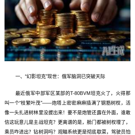
一、“幻影坦克”现世：俄军脑洞已突破天际
最近俄军中部军区某部的T-80BVM坦克火了，火得那
叫一个“枝繁叶茂”——炮塔上密密麻麻插满了钢筋树杈，活
像一头扎进树林里没拔出来！要不是炮管还露在外面，谁敢
信这玩意儿是主战坦克？更离谱的是，舱门都被树杈埋了，
乘员咋进出？钻树洞吗？观瞄系统更是彻底歇菜，驾驶员怕