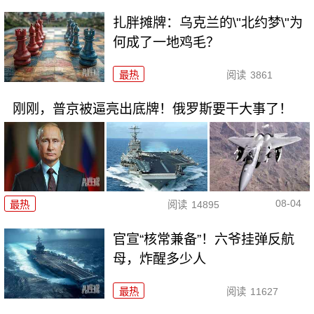
扎胖摊牌：乌克兰的\"北约梦\"为
何成了一地鸡毛？
最热
阅读
3861
刚刚，普京被逼亮出底牌！俄罗斯要干大事了！
08-04
最热
阅读
14895
官宣“核常兼备”！六爷挂弹反航
母，炸醒多少人
最热
阅读
11627