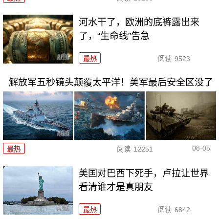
河水干了，欧洲的底裤露出来
了，“生命线”告急
最热
阅读
9523
解放军五秒镜头颠覆太平洋！美军最后安全区没了
08-05
最热
阅读
12251
美国对巴西下死手，卢拉让世界
看清谁才是真朋友
最热
阅读
6842