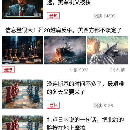
选，美军机又被揍
最热
阅读
14805
信息量很大！歼20越肩反杀，美西方都不淡定了
最热
阅读
9033
3小时前
泽连斯基的时间不多了，最艰难
的冬天又要来了
最热
阅读
8186
扎卢日内说的一句话，把北约的
脸按在地上摩擦