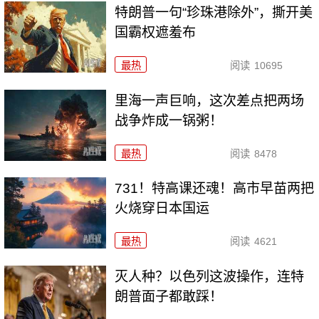
特朗普一句“珍珠港除外”，撕开美
国霸权遮羞布
最热
阅读
10695
里海一声巨响，这次差点把两场
战争炸成一锅粥！
最热
阅读
8478
731！特高课还魂！高市早苗两把
火烧穿日本国运
最热
阅读
4621
灭人种？以色列这波操作，连特
朗普面子都敢踩！