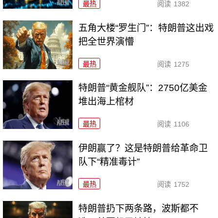
最热
阅读
1382
五角大楼“罗生门”：特朗普这出戏
把全世界演懵
最热
阅读
1275
特朗普“黄金舰队”：2750亿美金
堆出海上棺材
最热
阅读
1106
伊朗赢了？这是特朗普给革命卫
队下“精准毒计”
最热
阅读
1752
特朗普扔下两条路，波斯都不