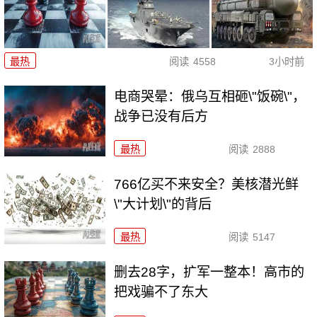
最热
阅读
4558
3小时前
电商哭晕：俄乌互相砸\"饭碗\"，
战争已没有后方
最热
阅读
2888
766亿买不来安全？美核潜光鲜
\"大计划\"的背后
最热
阅读
5147
删去28字，扩军一整本！高市的
把戏骗不了东大