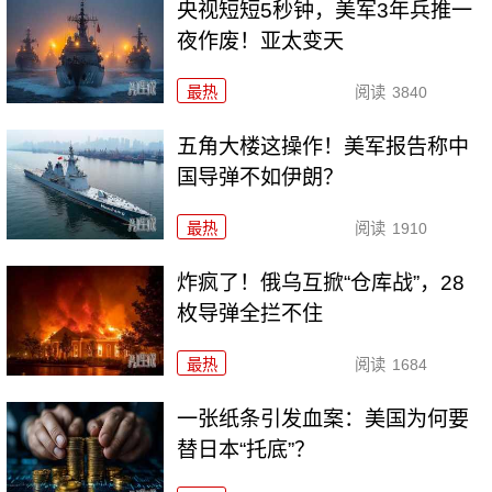
央视短短5秒钟，美军3年兵推一
夜作废！亚太变天
最热
阅读
3840
五角大楼这操作！美军报告称中
国导弹不如伊朗？
最热
阅读
1910
炸疯了！俄乌互掀“仓库战”，28
枚导弹全拦不住
最热
阅读
1684
一张纸条引发血案：美国为何要
替日本“托底”？