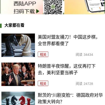
大家都在看
美国对盟友捅刀！中国这步棋，
全世界都看傻了
相关
阅读
34434
特朗普半夜惊醒，这仗再打下
去，美利坚要当裤子
相关
阅读
24728
默茨的“川剧变脸”：德国政府对华
政策大转向？