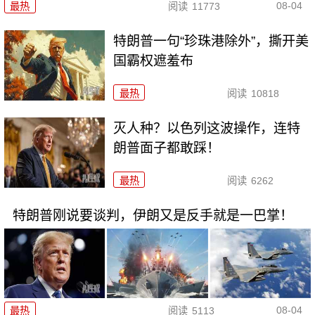
08-04
最热
阅读
11773
特朗普一句“珍珠港除外”，撕开美
国霸权遮羞布
最热
阅读
10818
灭人种？以色列这波操作，连特
朗普面子都敢踩！
最热
阅读
6262
特朗普刚说要谈判，伊朗又是反手就是一巴掌！
08-04
最热
阅读
5113