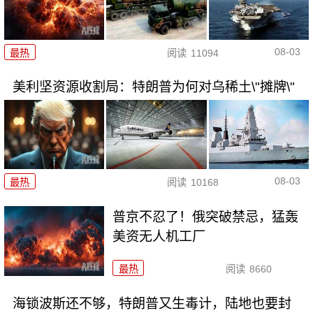
08-03
最热
阅读
11094
美利坚资源收割局：特朗普为何对乌稀土\"摊牌\"
08-03
最热
阅读
10168
普京不忍了！俄突破禁忌，猛轰
美资无人机工厂
最热
阅读
8660
海锁波斯还不够，特朗普又生毒计，陆地也要封