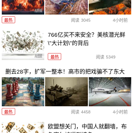
最热
阅读
3045
4小时前
766亿买不来安全？美核潜光鲜
\"大计划\"的背后
最热
阅读
5349
删去28字，扩军一整本！高市的把戏骗不了东大
最热
阅读
4458
4小时前
欧盟想关门，中国人就翻墙，布