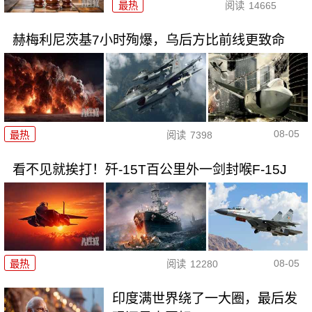
最热
阅读
14665
赫梅利尼茨基7小时殉爆，乌后方比前线更致命
08-05
最热
阅读
7398
看不见就挨打！歼-15T百公里外一剑封喉F-15J
08-05
最热
阅读
12280
印度满世界绕了一大圈，最后发