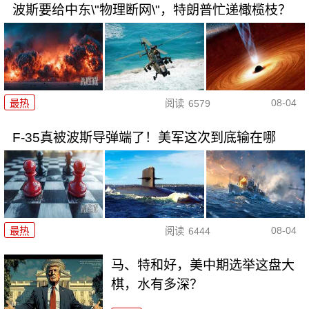
波斯要给中东\"物理断网\"，特朗普忙递橄榄枝？
08-04
最热
阅读
6579
F-35真被波斯导弹端了！美军这次到底输在哪
08-04
最热
阅读
6444
马、特和好，美中期选举这盘大
棋，水有多深？