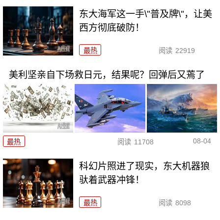
东大海军这一手\"普及牌\"，让美
西方彻底破防！
最热
阅读
22919
美利坚亲自下场救日元，结果呢？回弹后又蔫了
08-04
最热
阅读
11708
科幻片照进了现实，东大机器狼
驮着武器冲锋！
最热
阅读
8098