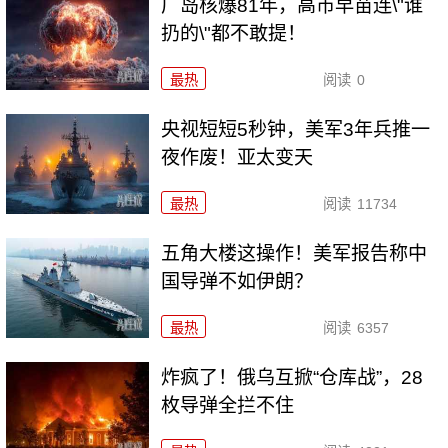
广岛核爆81年，高市早苗连\"谁
扔的\"都不敢提！
最热
阅读
0
央视短短5秒钟，美军3年兵推一
夜作废！亚太变天
最热
阅读
11734
五角大楼这操作！美军报告称中
国导弹不如伊朗？
最热
阅读
6357
炸疯了！俄乌互掀“仓库战”，28
枚导弹全拦不住