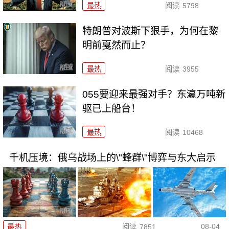
最热
阅读
5798
特朗普对波斯下狠手，为何在黎
明前戛然而止？
最热
阅读
3955
055要迎来最强对手？东瀛万吨新
驱已上船台！
最热
阅读
10468
千机压境：俄乌战场上的\"蜂群\"博弈与东大启示
08-04
最热
阅读
7851