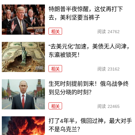
特朗普半夜惊醒，这仗再打下
去，美利坚要当裤子
相关
阅读
24762
“去美元化”加速，美债无人问津，
东瀛被锁死！
相关
阅读
23162
生死时刻提前到来！俄乌战争终
到见分晓的时刻？
相关
阅读
22465
打了4年半，俄回过神，最大对手
不是乌克兰？