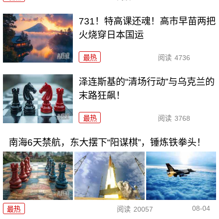
731！特高课还魂！高市早苗两把
火烧穿日本国运
最热
阅读
4736
泽连斯基的“清场行动”与乌克兰的
末路狂飙！
最热
阅读
3768
南海6天禁航，东大摆下“阳谋棋”，锤炼铁拳头！
08-04
最热
阅读
20057