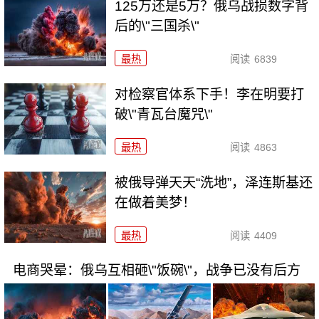
125万还是5万？俄乌战损数字背
后的\"三国杀\"
最热
阅读
6839
对检察官体系下手！李在明要打
破\"青瓦台魔咒\"
最热
阅读
4863
被俄导弹天天“洗地”，泽连斯基还
在做着美梦！
最热
阅读
4409
电商哭晕：俄乌互相砸\"饭碗\"，战争已没有后方