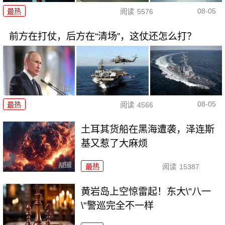
08-05
最热
阅读
5576
前方在打仗，后方在“清场”，这仗还怎么打？
08-05
最热
阅读
4566
土耳其货船在黑海遭袭，泽连斯
基又惹了大麻烦
最热
阅读
15387
黄岩岛上空惊雷起！东大\"八一
\"警巡完全不一样