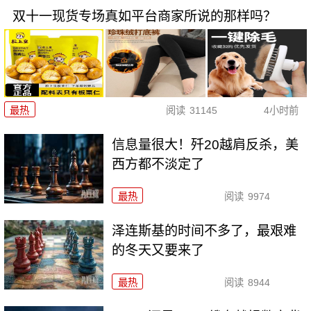
双十一现货专场真如平台商家所说的那样吗？
最热
阅读
31145
4小时前
信息量很大！歼20越肩反杀，美
西方都不淡定了
最热
阅读
9974
泽连斯基的时间不多了，最艰难
的冬天又要来了
最热
阅读
8944