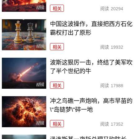
相关
阅读
20294
中国这波操作，直接把西方石化
霸权打出了原形
相关
阅读
19932
波斯这狠厉一击，终结了美军吹
了半个世纪的牛
相关
阅读
17988
冲之鸟礁一声炮响，高市早苗的
\"岛链梦\"碎一地
相关
阅读
17352