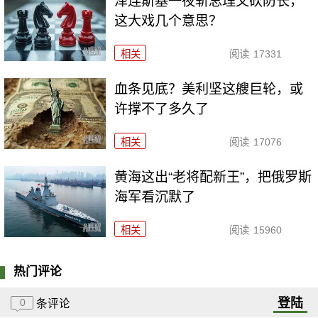
泽连斯基一夜斩总理又砍防长，
这大戏几个意思？
相关
阅读
17331
血条见底？美利坚这艘巨轮，或
许撑不了多久了
相关
阅读
17076
黄海这出“老将配新王”，把俄罗斯
海军看沉默了
相关
阅读
15960
热门评论
登陆
0
条评论