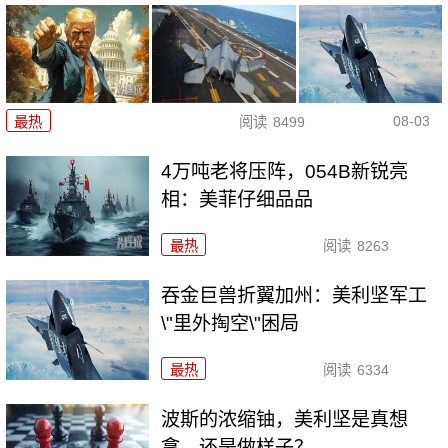
08-03
最热
阅读
8499
4万吨老将压阵，054B新锐亮
相：美菲仔细品品
最热
阅读
8263
吞金巨兽折翼加州：美利坚军工
\"里外掏空\"困局
最热
阅读
6334
波斯的浓缩铀，美利坚是真想
拿，还是做样子？