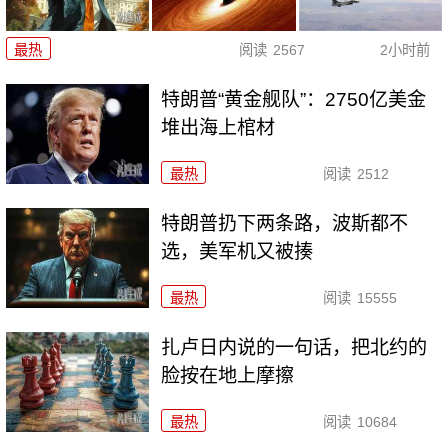
最热
阅读
2567
2小时前
特朗普“黄金舰队”：2750亿美金
堆出海上棺材
最热
阅读
2512
特朗普扔下两条路，波斯都不
选，美军机又被揍
最热
阅读
15555
扎卢日内说的一句话，把北约的
脸按在地上摩擦
最热
阅读
10684