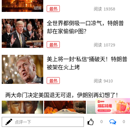
最热
阅读
19358
全世界都倒吸一口凉气，特朗普
却在家偷偷P图？
最热
阅读
10729
美上将一封“私信”捅破天！特朗普
被架在火上烤
最热
阅读
9410
两大命门决定美国退无可退，伊朗别再幻想了！
0
0
点评一下