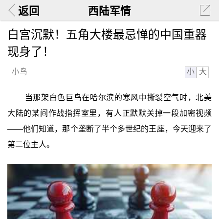
返回
西陆军情
白宫沉默！五角大楼最忌惮的中国重器
现身了！
小
大
小鸟
当那架白色巨鸟在哈尔滨的寒风中撕裂空气时，北美
大陆的某间作战指挥室里，有人正默默关掉一段加密视频
——他们知道，那个垄断了半个多世纪的王座，今天迎来了
第二位主人。