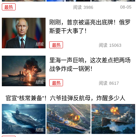
08-05
最热
阅读
3986
刚刚，普京被逼亮出底牌！俄罗
斯要干大事了！
最热
阅读
15063
里海一声巨响，这次差点把两场
战争炸成一锅粥！
最热
阅读
8617
官宣“核常兼备”！六爷挂弹反航母，炸醒多少人