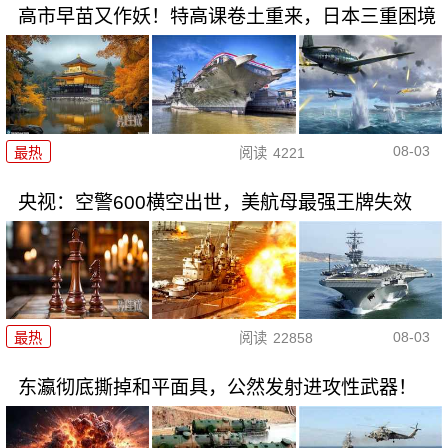
高市早苗又作妖！特高课卷土重来，日本三重困境
08-03
最热
阅读
4221
央视：空警600横空出世，美航母最强王牌失效
08-03
最热
阅读
22858
东瀛彻底撕掉和平面具，公然发射进攻性武器！