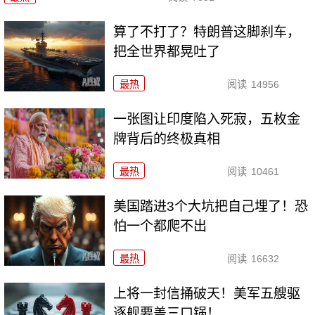
算了不打了？特朗普这脚刹车，
把全世界都晃吐了
最热
阅读
14956
一张图让印度陷入死寂，五枚金
牌背后的终极真相
最热
阅读
10461
美国踏进3个大坑把自己埋了！恐
怕一个都爬不出
最热
阅读
16632
上将一封信捅破天！美军五艘驱
逐舰要盖三口锅！