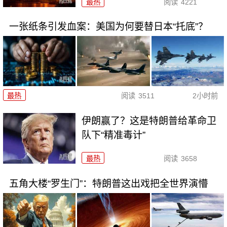
最热
阅读
4221
一张纸条引发血案：美国为何要替日本“托底”？
最热
阅读
3511
2小时前
伊朗赢了？这是特朗普给革命卫
队下“精准毒计”
最热
阅读
3658
五角大楼“罗生门”：特朗普这出戏把全世界演懵