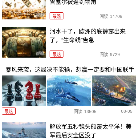
鲁塞尔被逼到墙角
最热
阅读
14706
河水干了，欧洲的底裤露出来
了，“生命线”告急
最热
阅读
9729
暴风来袭，这局决不能输，想赢一定要和中国联手
08-05
最热
阅读
13505
解放军五秒镜头颠覆太平洋！美
军最后安全区没了