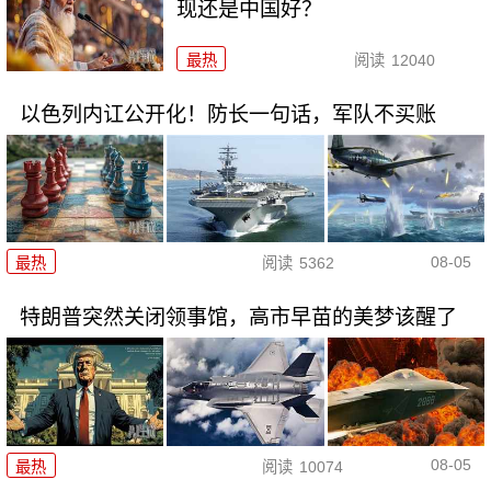
现还是中国好？
最热
阅读
12040
以色列内讧公开化！防长一句话，军队不买账
08-05
最热
阅读
5362
特朗普突然关闭领事馆，高市早苗的美梦该醒了
08-05
最热
阅读
10074