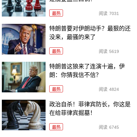
最热
阅读
7031
特朗普要对伊朗动手？最狠的还
没来，最骚的来了
最热
阅读
5619
特朗普这狼来了连演十遍，伊
朗：你猜我信不信？
最热
阅读
4824
政治自杀！菲律宾防长，你这是
在给菲律宾掘墓！
最热
阅读
6745