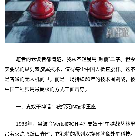
笔者的老读者都清楚，我从不轻易用“颠覆”二字。但今
天要说的纵列双旋翼技术，值得每个中国人挺直腰杆。这不
是普通的无人机问世，而是一场持续60年的技术围剿战，被
中国工程师用最硬核的方式正面击穿。
一、支奴干神话：被焊死的技术王座
1963年，当波音Vertol的CH-47“支奴干”在越战丛林里
吊着火炮飞跃山脊时，它独特的纵列双旋翼就像外星科技。