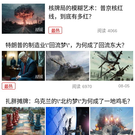
核牌局的模糊艺术：普京核红
线，到底有多红？
最热
阅读
4066
特朗普的制造业\"回流梦\"，为何成了回流东大？
08-05
最热
阅读
6970
扎胖摊牌：乌克兰的\"北约梦\"为何成了一地鸡毛？