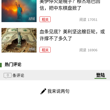
美伊停火是幌子？穆杰塔巴回
信，把中东棋盘掀了
相关
阅读
17051
血条见底？美利坚这艘巨轮，或
许撑不了多久了
相关
阅读
16906
热门评论
登陆
0
条评论
我来说两句