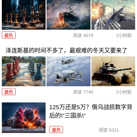
最热
阅读
8579
2小时前
泽连斯基的时间不多了，最艰难的冬天又要来了
最热
阅读
7740
2小时前
125万还是5万？俄乌战损数字背
后的\"三国杀\"
最热
阅读
6221