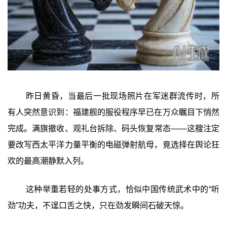
昨日黄昏，当最后一批现场照片在军迷群流传时，所
有人突然意识到：福建舰的服役程序早已在万众瞩目下悄然
完成。满旗撤收、观礼台拆除、码头恢复常态——这艘注定
要改写西太平洋力量平衡的电磁弹射航母，竟选择在舆论狂
欢的最高潮静默入列。
这种举重若轻的处事方式，恰似中国传统武术中的“听
劲”功夫，不逞口舌之快，只在劲发瞬间石破天惊。