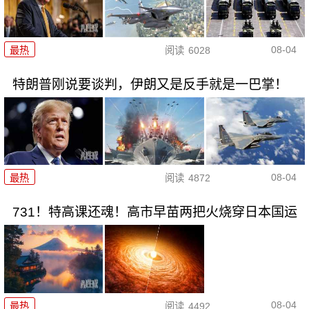
08-04
最热
阅读
6028
特朗普刚说要谈判，伊朗又是反手就是一巴掌！
08-04
最热
阅读
4872
731！特高课还魂！高市早苗两把火烧穿日本国运
08-04
最热
阅读
4492