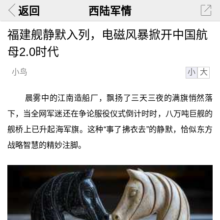
返回
西陆军情
福建舰静默入列，电磁风暴掀开中国航
母2.0时代
小
大
小鸟
晨雾中的江南造船厂，飘扬了三天三夜的满旗悄然落
下，当全网军迷还在争论服役仪式倒计时时，八万吨巨舰的
舰桥上已升起海军旗。这种“事了拂衣去”的静默，恰似东方
战略智慧的精妙注脚。