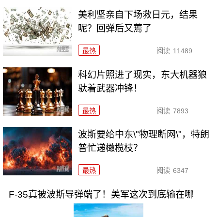
美利坚亲自下场救日元，结果
呢？回弹后又蔫了
最热
阅读
11489
科幻片照进了现实，东大机器狼
驮着武器冲锋！
最热
阅读
7893
波斯要给中东\"物理断网\"，特朗
普忙递橄榄枝？
最热
阅读
6347
F-35真被波斯导弹端了！美军这次到底输在哪