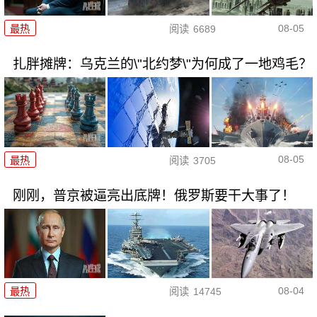
08-05
最热
阅读
6689
扎胖摊牌：乌克兰的\"北约梦\"为何成了一地鸡毛？
08-05
最热
阅读
3705
刚刚，普京被逼亮出底牌！俄罗斯要干大事了！
08-04
最热
阅读
14745