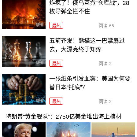
炸疯了！俄乌互掀“仓库战”，28
枚导弹全拦不住
最热
阅读
65
五箭齐发！熊猫这一巴掌扇过
去，大漂亮终于知疼
最热
阅读
2
一张纸条引发血案：美国为何要
替日本“托底”？
最热
阅读
2
特朗普“黄金舰队”：2750亿美金堆出海上棺材