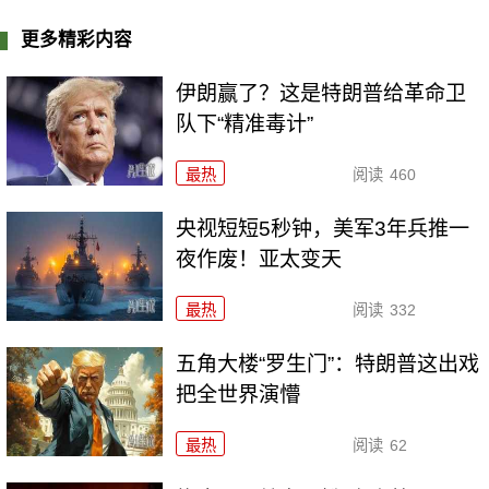
更多精彩内容
伊朗赢了？这是特朗普给革命卫
队下“精准毒计”
最热
阅读
460
央视短短5秒钟，美军3年兵推一
夜作废！亚太变天
最热
阅读
332
五角大楼“罗生门”：特朗普这出戏
把全世界演懵
最热
阅读
62