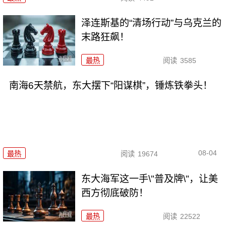
泽连斯基的“清场行动”与乌克兰的
末路狂飙！
最热
阅读
3585
南海6天禁航，东大摆下“阳谋棋”，锤炼铁拳头！
08-04
最热
阅读
19674
东大海军这一手\"普及牌\"，让美
西方彻底破防！
最热
阅读
22522