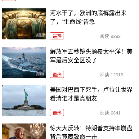
河水干了，欧洲的底裤露出来
了，“生命线”告急
最热
阅读
9292
解放军五秒镜头颠覆太平洋！美
军最后安全区没了
最热
阅读
12016
美国对巴西下死手，卢拉让世界
看清谁才是真朋友
最热
阅读
6641
惊天大反转！特朗普支持率崩盘
背后竟藏致命一击