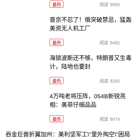
最热
阅读
9960
普京不忍了！俄突破禁忌，猛轰
美资无人机工厂
最热
阅读
8485
海锁波斯还不够，特朗普又生毒
计，陆地也要封
最热
阅读
8283
4万吨老将压阵，054B新锐亮
相：美菲仔细品品
最热
阅读
8074
吞金巨兽折翼加州：美利坚军工\"里外掏空\"困局