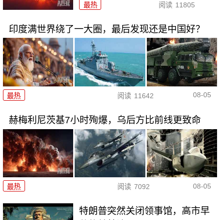
最热
阅读
11805
印度满世界绕了一大圈，最后发现还是中国好？
08-05
最热
阅读
11642
赫梅利尼茨基7小时殉爆，乌后方比前线更致命
08-05
最热
阅读
7092
特朗普突然关闭领事馆，高市早