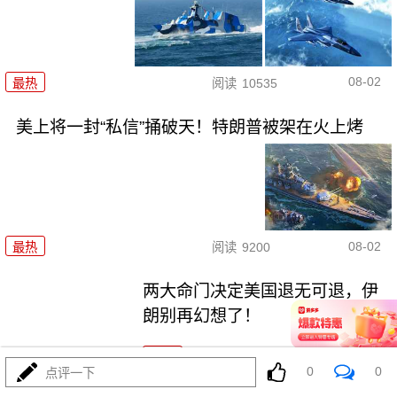
08-02
最热
阅读
10535
美上将一封“私信”捅破天！特朗普被架在火上烤
08-02
最热
阅读
9200
两大命门决定美国退无可退，伊
朗别再幻想了！
最热
阅读
6862
0
0
点评一下