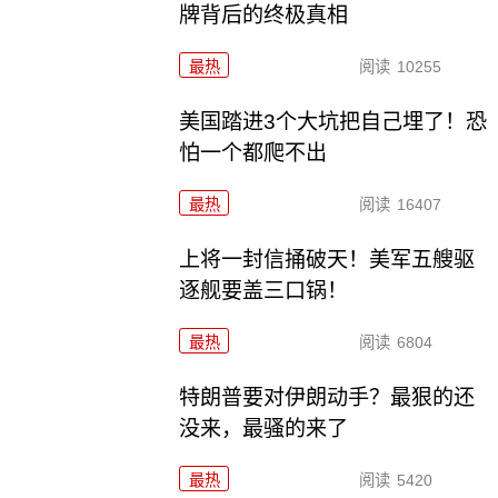
牌背后的终极真相
最热
阅读
10255
美国踏进3个大坑把自己埋了！恐
怕一个都爬不出
最热
阅读
16407
上将一封信捅破天！美军五艘驱
逐舰要盖三口锅！
最热
阅读
6804
特朗普要对伊朗动手？最狠的还
没来，最骚的来了
最热
阅读
5420