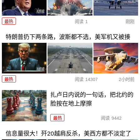
最热
阅读
1
刚刚
特朗普扔下两条路，波斯都不选，美军机又被揍
最热
阅读
14307
2小时前
扎卢日内说的一句话，把北约的
脸按在地上摩擦
最热
阅读
9442
信息量很大！歼20越肩反杀，美西方都不淡定了