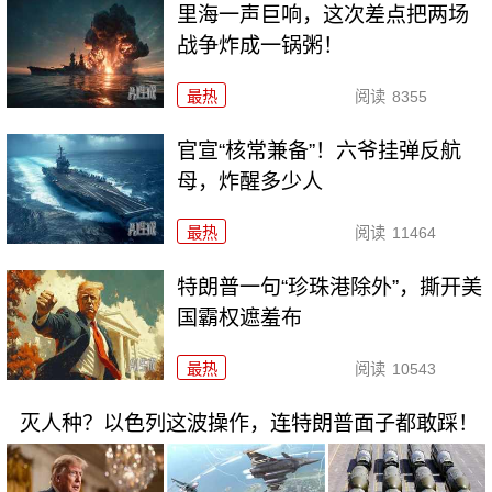
里海一声巨响，这次差点把两场
战争炸成一锅粥！
最热
阅读
8355
官宣“核常兼备”！六爷挂弹反航
母，炸醒多少人
最热
阅读
11464
特朗普一句“珍珠港除外”，撕开美
国霸权遮羞布
最热
阅读
10543
灭人种？以色列这波操作，连特朗普面子都敢踩！