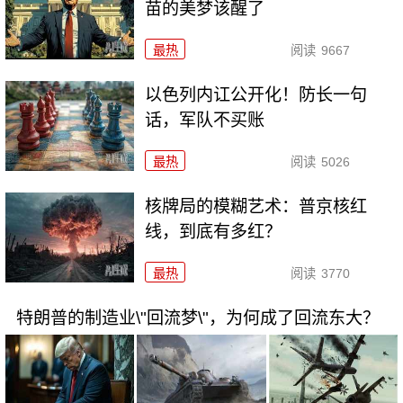
苗的美梦该醒了
最热
阅读
9667
以色列内讧公开化！防长一句
话，军队不买账
最热
阅读
5026
核牌局的模糊艺术：普京核红
线，到底有多红？
最热
阅读
3770
特朗普的制造业\"回流梦\"，为何成了回流东大？