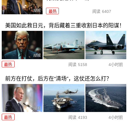
最热
阅读
6407
美国如此救日元，背后藏着三重收割日本的阳谋！
最热
阅读
5158
4小时前
前方在打仗，后方在“清场”，这仗还怎么打？
最热
阅读
4193
4小时前