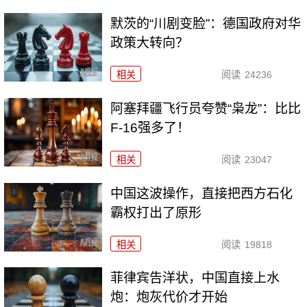
默茨的“川剧变脸”：德国政府对华
政策大转向？
相关
阅读
24236
阿塞拜疆飞行员夸赞“枭龙”：比比
F-16强多了！
相关
阅读
23047
中国这波操作，直接把西方石化
霸权打出了原形
相关
阅读
19818
菲律宾告洋状，中国直接上水
炮：炮灰代价才开始