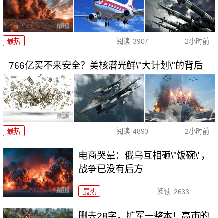
最热
阅读
3907
2小时前
766亿买不来安全？美核潜光鲜\"大计划\"的背后
最热
阅读
4890
2小时前
电商哭晕：俄乌互相砸\"饭碗\"，
战争已没有后方
最热
阅读
2633
删去28字，扩军一整本！高市的