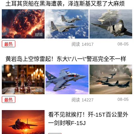
土耳其货船在黑海遭袭，泽连斯基又惹了大麻烦
08-05
最热
阅读
14917
黄岩岛上空惊雷起！东大\"八一\"警巡完全不一样
08-05
最热
阅读
14227
看不见就挨打！歼-15T百公里外
一剑封喉F-15J