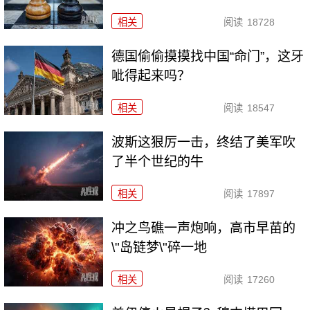
相关
阅读
18728
德国偷偷摸摸找中国“命门”，这牙
呲得起来吗？
相关
阅读
18547
波斯这狠厉一击，终结了美军吹
了半个世纪的牛
相关
阅读
17897
冲之鸟礁一声炮响，高市早苗的
\"岛链梦\"碎一地
相关
阅读
17260