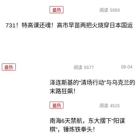
最热
阅读
5993
731！特高课还魂！高市早苗两把火烧穿日本国运
08-04
最热
阅读
5577
泽连斯基的“清场行动”与乌克兰的
末路狂飙！
最热
阅读
4515
南海6天禁航，东大摆下“阳谋
棋”，锤炼铁拳头！