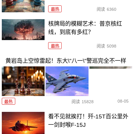
最热
阅读
6360
核牌局的模糊艺术：普京核红
线，到底有多红？
最热
阅读
5098
黄岩岛上空惊雷起！东大\"八一\"警巡完全不一样
08-05
最热
阅读
15828
看不见就挨打！歼-15T百公里外
一剑封喉F-15J