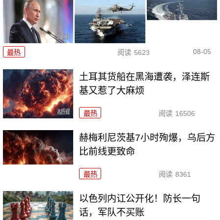
08-05
最热
阅读
5623
土耳其货船在黑海遭袭，泽连斯
基又惹了大麻烦
最热
阅读
16506
赫梅利尼茨基7小时殉爆，乌后方
比前线更致命
最热
阅读
8361
以色列内讧公开化！防长一句
话，军队不买账