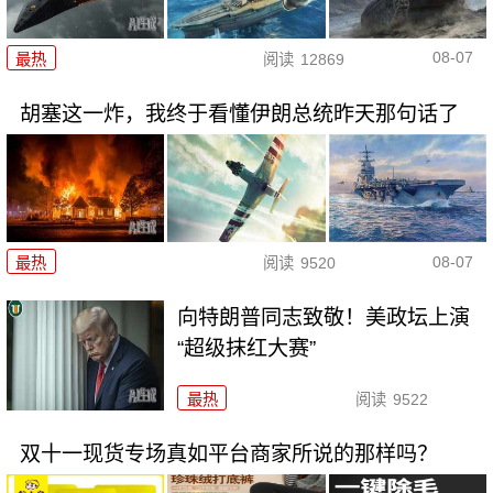
08-07
最热
阅读
12869
胡塞这一炸，我终于看懂伊朗总统昨天那句话了
08-07
最热
阅读
9520
向特朗普同志致敬！美政坛上演
“超级抹红大赛”
最热
阅读
9522
双十一现货专场真如平台商家所说的那样吗？