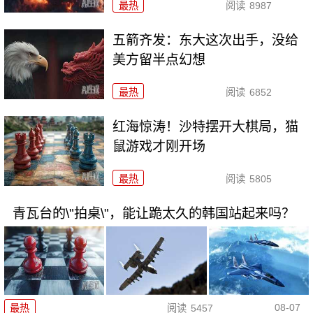
最热
阅读
8987
五箭齐发：东大这次出手，没给
美方留半点幻想
最热
阅读
6852
红海惊涛！沙特摆开大棋局，猫
鼠游戏才刚开场
最热
阅读
5805
青瓦台的\"拍桌\"，能让跪太久的韩国站起来吗？
08-07
最热
阅读
5457