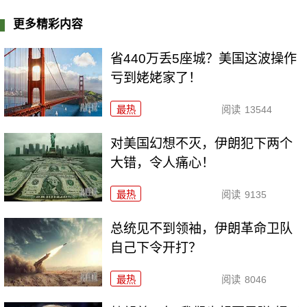
更多精彩内容
省440万丢5座城？美国这波操作
亏到姥姥家了！
最热
阅读
13544
对美国幻想不灭，伊朗犯下两个
大错，令人痛心！
最热
阅读
9135
总统见不到领袖，伊朗革命卫队
自己下令开打？
最热
阅读
8046