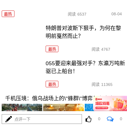
08-04
最热
阅读
6537
特朗普对波斯下狠手，为何在黎
明前戛然而止？
最热
阅读
4767
055要迎来最强对手？东瀛万吨新
驱已上船台！
最热
阅读
11365
千机压境：俄乌战场上的\"蜂群\"博弈与东大启示
0
0
点评一下