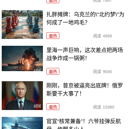
最热
阅读
7887
扎胖摊牌：乌克兰的\"北约梦\"为
何成了一地鸡毛？
最热
阅读
4889
里海一声巨响，这次差点把两场
战争炸成一锅粥！
最热
阅读
9590
刚刚，普京被逼亮出底牌！俄罗
斯要干大事了！
最热
阅读
15980
官宣“核常兼备”！六爷挂弹反航