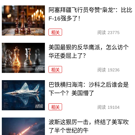
阿塞拜疆飞行员夸赞“枭龙”：比比
F-16强多了！
相关
阅读
23775
美国最狠的反华鹰派，怎么访个
华还委屈上了？
相关
阅读
19236
巴铁横扫海湾：沙科之后谁会是
下一个？美国懵了
相关
阅读
19104
波斯这狠厉一击，终结了美军吹
了半个世纪的牛