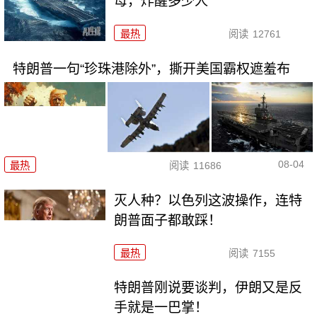
母，炸醒多少人
最热
阅读
12761
特朗普一句“珍珠港除外”，撕开美国霸权遮羞布
08-04
最热
阅读
11686
灭人种？以色列这波操作，连特
朗普面子都敢踩！
最热
阅读
7155
特朗普刚说要谈判，伊朗又是反
手就是一巴掌！