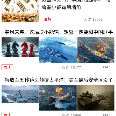
欧盟想关门，中国人就翻墙，布
鲁塞尔被逼到墙角
最热
阅读
16655
暴风来袭，这局决不能输，想赢一定要和中国联手
08-05
最热
阅读
15177
解放军五秒镜头颠覆太平洋！美军最后安全区没了
08-05
最热
阅读
13956