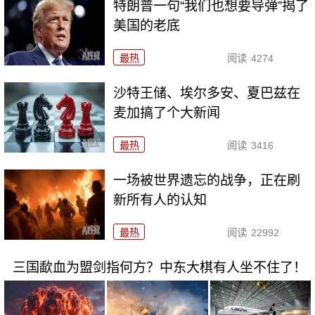
特朗普一句“我们也想要导弹”揭了
美国的老底
最热
阅读
4274
沙特王储、埃尔多安、夏巴兹在
麦加搞了个大新闻
最热
阅读
3416
一场被世界遗忘的战争，正在刷
新所有人的认知
最热
阅读
22992
三国歃血为盟剑指何方？中东大棋有人坐不住了！