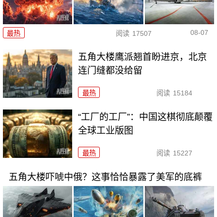
08-07
最热
阅读
17507
五角大楼鹰派翘首盼进京，北京
连门缝都没给留
最热
阅读
15184
“工厂的工厂”：中国这棋彻底颠覆
全球工业版图
最热
阅读
15227
五角大楼吓唬中俄？这事恰恰暴露了美军的底裤