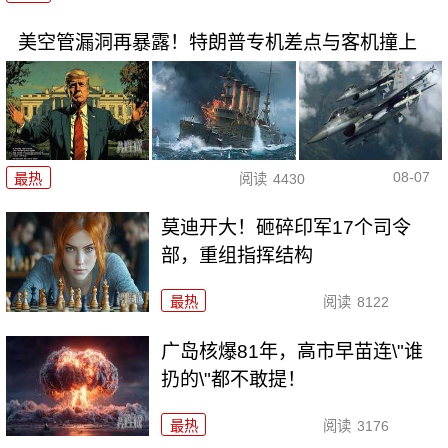
美空管漏洞再暴露！特朗普专机差点与客机撞上
08-07
最热
阅读
4430
莫迪开大！砸碎印军17个司令
部，重组指挥结构
最热
阅读
8122
广岛核爆81年，高市早苗连\"谁
扔的\"都不敢提！
最热
阅读
3176