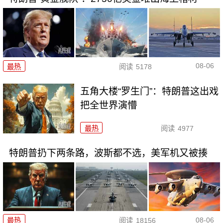
08-06
最热
阅读
5178
五角大楼“罗生门”：特朗普这出戏
把全世界演懵
最热
阅读
4977
特朗普扔下两条路，波斯都不选，美军机又被揍
08-06
最热
阅读
18156