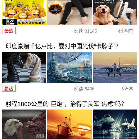
最热
阅读
31145
4小时前
印度豪赌千亿卢比，要对中国光伏“卡脖子”？
08-08
最热
阅读
8406
射程1800公里的“巨炮”，治得了美军“焦虑”吗？