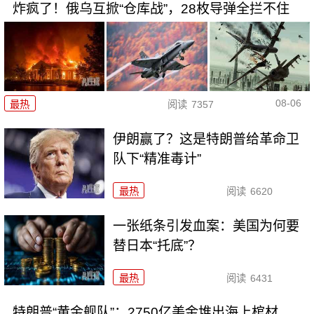
炸疯了！俄乌互掀“仓库战”，28枚导弹全拦不住
08-06
最热
阅读
7357
伊朗赢了？这是特朗普给革命卫
队下“精准毒计”
最热
阅读
6620
一张纸条引发血案：美国为何要
替日本“托底”？
最热
阅读
6431
特朗普“黄金舰队”：2750亿美金堆出海上棺材