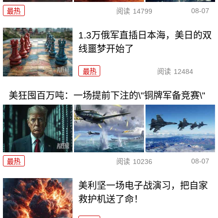
08-07
最热
阅读
14799
1.3万俄军直插日本海，美日的双
线噩梦开始了
最热
阅读
12484
美狂囤百万吨：一场提前下注的\"铜牌军备竞赛\"
08-07
最热
阅读
10236
美利坚一场电子战演习，把自家
救护机送了命！