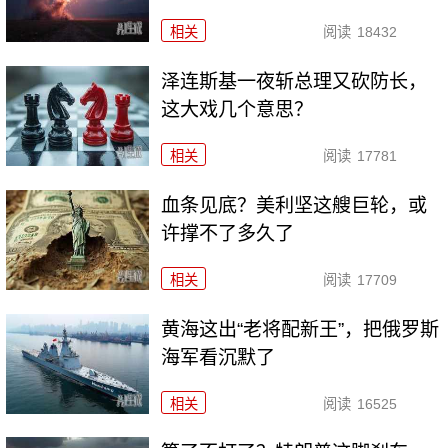
相关
阅读
18432
泽连斯基一夜斩总理又砍防长，
这大戏几个意思？
相关
阅读
17781
血条见底？美利坚这艘巨轮，或
许撑不了多久了
相关
阅读
17709
黄海这出“老将配新王”，把俄罗斯
海军看沉默了
相关
阅读
16525