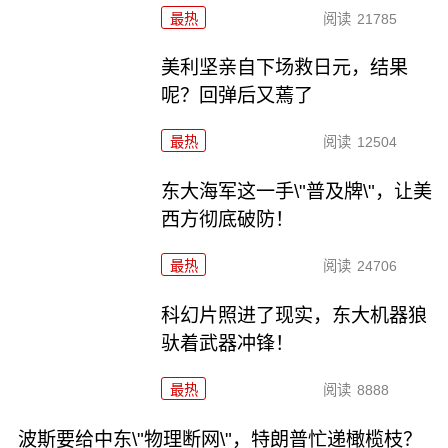
最热
阅读
21785
美利坚亲自下场救日元，结果
呢？回弹后又蔫了
最热
阅读
12504
东大海军这一手\"普及牌\"，让美
西方彻底破防！
最热
阅读
24706
科幻片照进了现实，东大机器狼
驮着武器冲锋！
最热
阅读
8888
波斯要给中东\"物理断网\"，特朗普忙递橄榄枝？