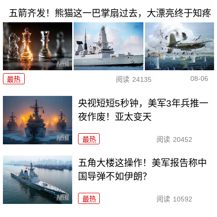
五箭齐发！熊猫这一巴掌扇过去，大漂亮终于知疼
08-06
最热
阅读
24135
央视短短5秒钟，美军3年兵推一
夜作废！亚太变天
最热
阅读
20452
五角大楼这操作！美军报告称中
国导弹不如伊朗？
最热
阅读
10592