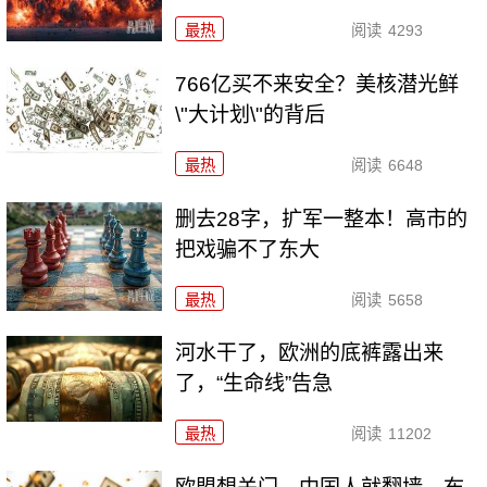
最热
阅读
4293
766亿买不来安全？美核潜光鲜
\"大计划\"的背后
最热
阅读
6648
删去28字，扩军一整本！高市的
把戏骗不了东大
最热
阅读
5658
河水干了，欧洲的底裤露出来
了，“生命线”告急
最热
阅读
11202