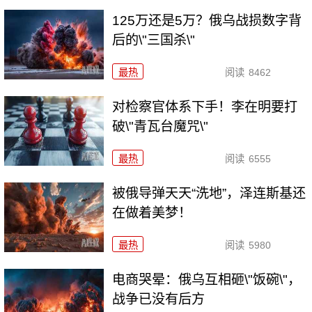
125万还是5万？俄乌战损数字背
后的\"三国杀\"
最热
阅读
8462
对检察官体系下手！李在明要打
破\"青瓦台魔咒\"
最热
阅读
6555
被俄导弹天天“洗地”，泽连斯基还
在做着美梦！
最热
阅读
5980
电商哭晕：俄乌互相砸\"饭碗\"，
战争已没有后方