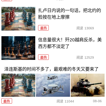
扎卢日内说的一句话，把北约的
脸按在地上摩擦
最热
阅读
13069
信息量很大！歼20越肩反杀，美
西方都不淡定了
最热
阅读
12529
泽连斯基的时间不多了，最艰难的冬天又要来了
08-06
最热
阅读
11044