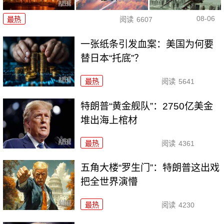
08-06
最热
阅读
6607
一张纸条引发血案：美国为何要
替日本“托底”？
最热
阅读
5641
特朗普“黄金舰队”：2750亿美金
堆出海上棺材
最热
阅读
4361
五角大楼“罗生门”：特朗普这出戏
把全世界演懵
最热
阅读
4230