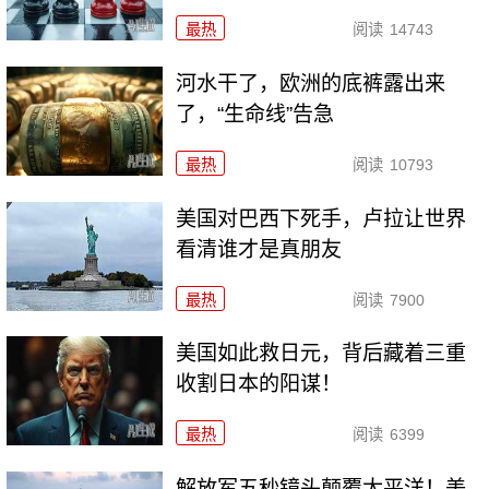
最热
阅读
14743
河水干了，欧洲的底裤露出来
了，“生命线”告急
最热
阅读
10793
美国对巴西下死手，卢拉让世界
看清谁才是真朋友
最热
阅读
7900
美国如此救日元，背后藏着三重
收割日本的阳谋！
最热
阅读
6399
解放军五秒镜头颠覆太平洋！美