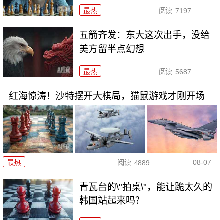
最热
阅读
7197
五箭齐发：东大这次出手，没给
美方留半点幻想
最热
阅读
5687
红海惊涛！沙特摆开大棋局，猫鼠游戏才刚开场
08-07
最热
阅读
4889
青瓦台的\"拍桌\"，能让跪太久的
韩国站起来吗？