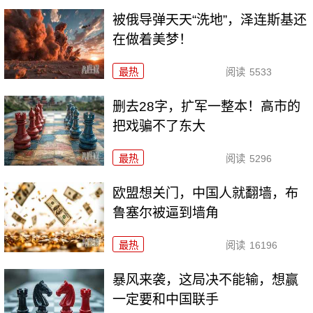
被俄导弹天天“洗地”，泽连斯基还
在做着美梦！
最热
阅读
5533
删去28字，扩军一整本！高市的
把戏骗不了东大
最热
阅读
5296
欧盟想关门，中国人就翻墙，布
鲁塞尔被逼到墙角
最热
阅读
16196
暴风来袭，这局决不能输，想赢
一定要和中国联手