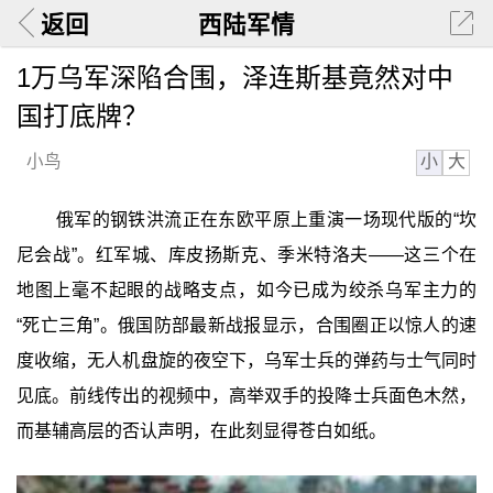
返回
西陆军情
1万乌军深陷合围，泽连斯基竟然对中
国打底牌？
小
大
小鸟
俄军的钢铁洪流正在东欧平原上重演一场现代版的“坎
尼会战”。红军城、库皮扬斯克、季米特洛夫——这三个在
地图上毫不起眼的战略支点，如今已成为绞杀乌军主力的
“死亡三角”。俄国防部最新战报显示，合围圈正以惊人的速
度收缩，无人机盘旋的夜空下，乌军士兵的弹药与士气同时
见底。前线传出的视频中，高举双手的投降士兵面色木然，
而基辅高层的否认声明，在此刻显得苍白如纸。