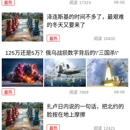
08-06
最热
阅读
17323
泽连斯基的时间不多了，最艰难
的冬天又要来了
最热
阅读
10432
125万还是5万？俄乌战损数字背后的\"三国杀\"
08-06
最热
阅读
7909
扎卢日内说的一句话，把北约的
脸按在地上摩擦
最热
阅读
12421