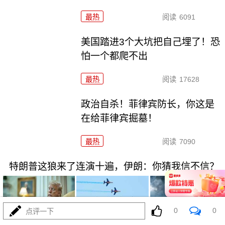
最热
阅读
6091
美国踏进3个大坑把自己埋了！恐
怕一个都爬不出
最热
阅读
17628
政治自杀！菲律宾防长，你这是
在给菲律宾掘墓！
最热
阅读
7090
特朗普这狼来了连演十遍，伊朗：你猜我信不信？
0
0
点评一下