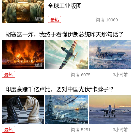
全球工业版图
最热
阅读
10069
胡塞这一炸，我终于看懂伊朗总统昨天那句话了
最热
阅读
6075
3小时前
印度豪赌千亿卢比，要对中国光伏“卡脖子”？
最热
阅读
5251
3小时前