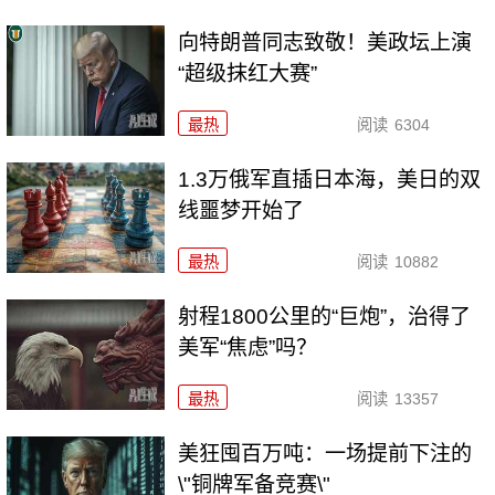
向特朗普同志致敬！美政坛上演
“超级抹红大赛”
最热
阅读
6304
1.3万俄军直插日本海，美日的双
线噩梦开始了
最热
阅读
10882
射程1800公里的“巨炮”，治得了
美军“焦虑”吗？
最热
阅读
13357
美狂囤百万吨：一场提前下注的
\"铜牌军备竞赛\"