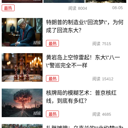
08-05
最热
阅读
8004
特朗普的制造业\"回流梦\"，为何
成了回流东大？
最热
阅读
7515
黄岩岛上空惊雷起！东大\"八一
\"警巡完全不一样
最热
阅读
15412
核牌局的模糊艺术：普京核红
线，到底有多红？
最热
阅读
4685