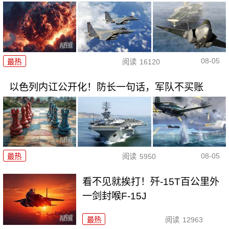
08-05
最热
阅读
16120
以色列内讧公开化！防长一句话，军队不买账
08-05
最热
阅读
5950
看不见就挨打！歼-15T百公里外
一剑封喉F-15J
最热
阅读
12963