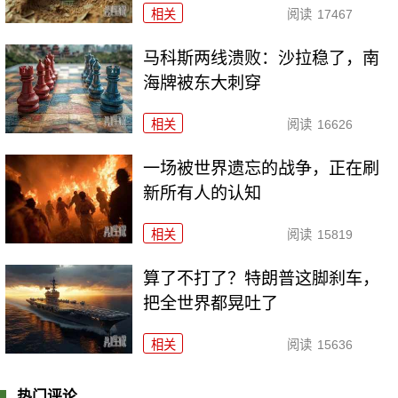
相关
阅读
17467
马科斯两线溃败：沙拉稳了，南
海牌被东大刺穿
相关
阅读
16626
一场被世界遗忘的战争，正在刷
新所有人的认知
相关
阅读
15819
算了不打了？特朗普这脚刹车，
把全世界都晃吐了
相关
阅读
15636
热门评论