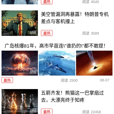
最热
阅读
4540
美空管漏洞再暴露！特朗普专机
差点与客机撞上
最热
阅读
3589
广岛核爆81年，高市早苗连\"谁扔的\"都不敢提！
08-07
最热
阅读
2500
五箭齐发！熊猫这一巴掌扇过
去，大漂亮终于知疼
最热
阅读
22458