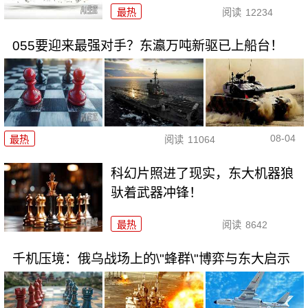
最热
阅读
12234
055要迎来最强对手？东瀛万吨新驱已上船台！
08-04
最热
阅读
11064
科幻片照进了现实，东大机器狼
驮着武器冲锋！
最热
阅读
8642
千机压境：俄乌战场上的\"蜂群\"博弈与东大启示