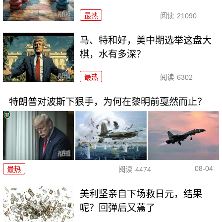
最热
阅读
21090
马、特和好，美中期选举这盘大
棋，水有多深？
最热
阅读
6302
特朗普对波斯下狠手，为何在黎明前戛然而止？
08-04
最热
阅读
4474
美利坚亲自下场救日元，结果
呢？回弹后又蔫了