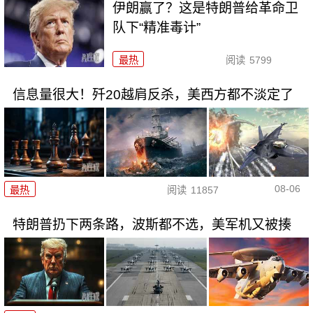
伊朗赢了？这是特朗普给革命卫
队下“精准毒计”
最热
阅读
5799
信息量很大！歼20越肩反杀，美西方都不淡定了
08-06
最热
阅读
11857
特朗普扔下两条路，波斯都不选，美军机又被揍