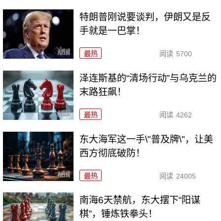
特朗普刚说要谈判，伊朗又是反
手就是一巴掌！
最热
阅读
5700
泽连斯基的“清场行动”与乌克兰的
末路狂飙！
最热
阅读
4262
东大海军这一手\"普及牌\"，让美
西方彻底破防！
最热
阅读
24005
南海6天禁航，东大摆下“阳谋
棋”，锤炼铁拳头！