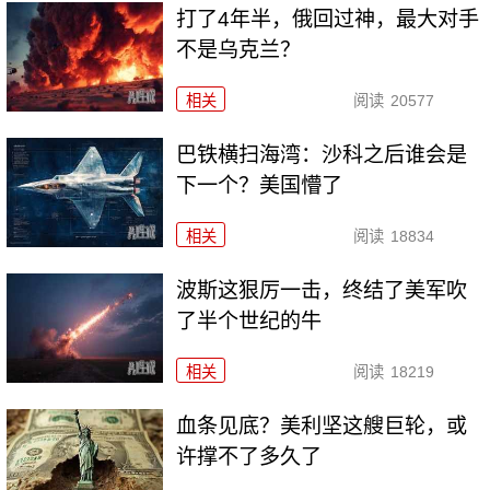
打了4年半，俄回过神，最大对手
不是乌克兰？
相关
阅读
20577
巴铁横扫海湾：沙科之后谁会是
下一个？美国懵了
相关
阅读
18834
波斯这狠厉一击，终结了美军吹
了半个世纪的牛
相关
阅读
18219
血条见底？美利坚这艘巨轮，或
许撑不了多久了