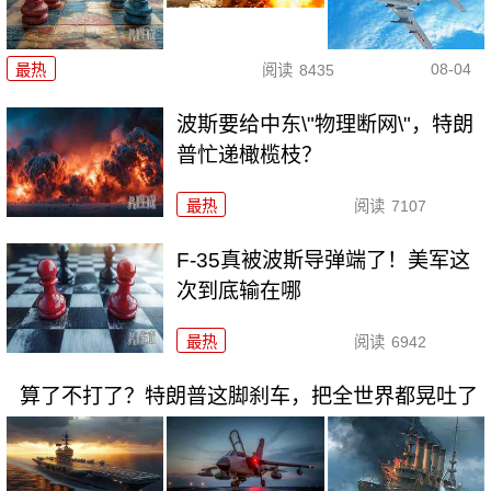
08-04
最热
阅读
8435
波斯要给中东\"物理断网\"，特朗
普忙递橄榄枝？
最热
阅读
7107
F-35真被波斯导弹端了！美军这
次到底输在哪
最热
阅读
6942
算了不打了？特朗普这脚刹车，把全世界都晃吐了