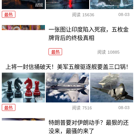
08-03
最热
阅读
15636
一张图让印度陷入死寂，五枚金
牌背后的终极真相
最热
阅读
10885
上将一封信捅破天！美军五艘驱逐舰要盖三口锅！
08-03
最热
阅读
7516
特朗普要对伊朗动手？最狠的还
没来，最骚的来了