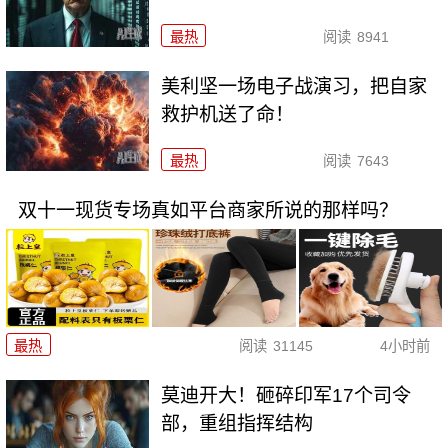
最热
阅读
8941
美利坚一场电子战演习，把自家
救护机送了命！
最热
阅读
7643
双十一现货专场真如平台商家所说的那样吗？
最热
阅读
31145
4小时前
莫迪开大！砸碎印军17个司令
部，重组指挥结构