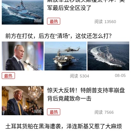
军最后安全区没了
最热
阅读
13560
前方在打仗，后方在“清场”，这仗还怎么打？
08-05
最热
阅读
5304
惊天大反转！特朗普支持率崩盘
背后竟藏致命一击
最热
阅读
7566
土耳其货船在黑海遭袭，泽连斯基又惹了大麻烦