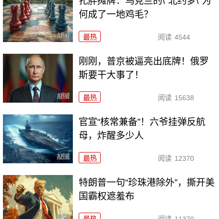
扎胖摊牌：乌克兰的\"北约梦\"为
何成了一地鸡毛？
最热
阅读
4544
刚刚，普京被逼亮出底牌！俄罗
斯要干大事了！
最热
阅读
15638
官宣“核常兼备”！六爷挂弹反航
母，炸醒多少人
最热
阅读
12370
特朗普一句“珍珠港除外”，撕开美
国霸权遮羞布
最热
阅读
11370