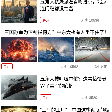
五角大楼鹰派翘首盼进京，北京
连门缝都没给留
最热
阅读
10536
三国歃血为盟剑指何方？中东大棋有人坐不住了！
最热
阅读
10562
3小时前
五角大楼吓唬中俄？这事恰恰暴
露了美军的底裤
最热
阅读
8520
“工厂的工厂”：中国这棋彻底颠覆