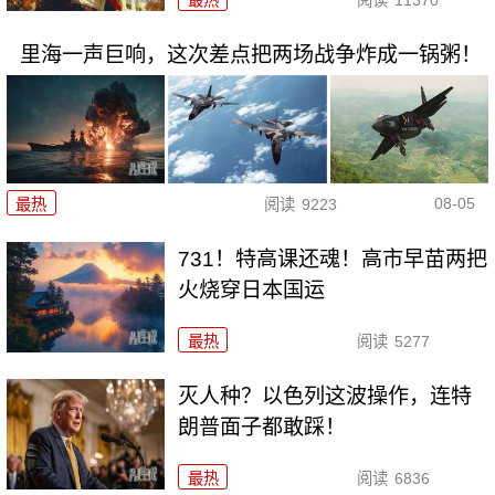
里海一声巨响，这次差点把两场战争炸成一锅粥！
08-05
最热
阅读
9223
731！特高课还魂！高市早苗两把
火烧穿日本国运
最热
阅读
5277
灭人种？以色列这波操作，连特
朗普面子都敢踩！
最热
阅读
6836