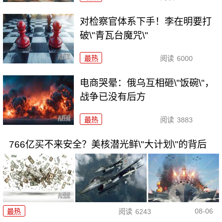
对检察官体系下手！李在明要打
破\"青瓦台魔咒\"
最热
阅读
6000
电商哭晕：俄乌互相砸\"饭碗\"，
战争已没有后方
最热
阅读
3883
766亿买不来安全？美核潜光鲜\"大计划\"的背后
08-06
最热
阅读
6243