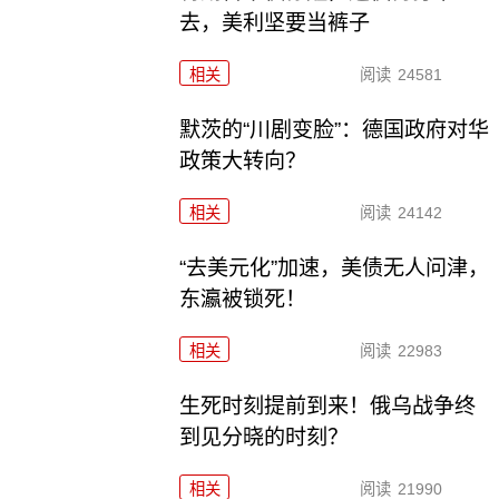
去，美利坚要当裤子
相关
阅读
24581
默茨的“川剧变脸”：德国政府对华
政策大转向？
相关
阅读
24142
“去美元化”加速，美债无人问津，
东瀛被锁死！
相关
阅读
22983
生死时刻提前到来！俄乌战争终
到见分晓的时刻？
相关
阅读
21990