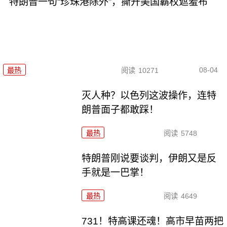
特朗普一句“珍珠港除外”，撕开美国霸权遮羞布
08-04
最热
阅读
10271
灭人种？以色列这波操作，连特
朗普面子都敢踩！
最热
阅读
5748
特朗普刚说要谈判，伊朗又是反
手就是一巴掌！
最热
阅读
4649
731！特高课还魂！高市早苗两把