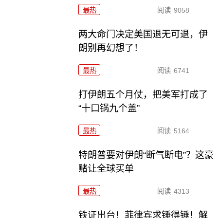
最热
阅读
9058
两大命门决定美国退无可退，伊
朗别再幻想了！
最热
阅读
6741
打伊朗五个月仗，把美军打成了
“十口锅九个盖”
最热
阅读
5164
特朗普要对伊朗“断气断电”？这豪
赌让全球买单
最热
阅读
4313
铁证出台！菲律宾求锤得锤！解