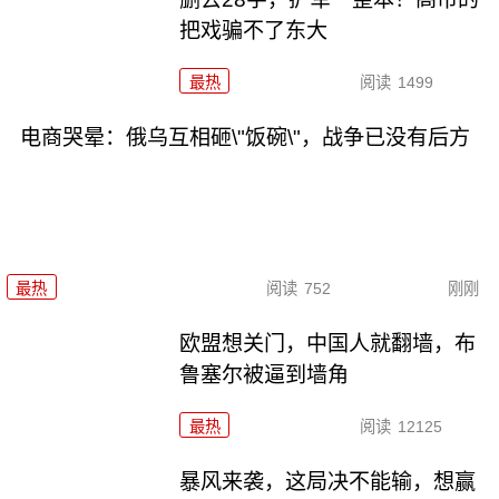
把戏骗不了东大
最热
阅读
1499
电商哭晕：俄乌互相砸\"饭碗\"，战争已没有后方
最热
阅读
752
刚刚
欧盟想关门，中国人就翻墙，布
鲁塞尔被逼到墙角
最热
阅读
12125
暴风来袭，这局决不能输，想赢