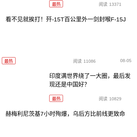
最热
阅读
13371
看不见就挨打！歼-15T百公里外一剑封喉F-15J
08-05
最热
阅读
11086
印度满世界绕了一大圈，最后发
现还是中国好？
最热
阅读
10829
赫梅利尼茨基7小时殉爆，乌后方比前线更致命