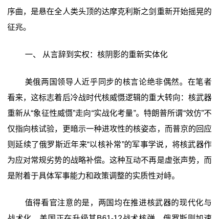
序曲，是悬在全人类头顶的达摩克利斯之剑重新开始摇晃的
征兆。
一、 从言辞到实权：核阴影的重新实体化
美俄两国领导人近乎同步的核言论绝非偶然。在笔者
看来，这标志着后冷战时代核威慑逻辑的重大转向：核武器
重新从“象征性威慑”走向“实战化考量”。特朗普所谓“效仿”不
仅指向核试验，更暗示一种进攻性的核姿态，而普京的回应
则延续了俄罗斯近年来“以核补常”的军事学说，将核武器作
为应对常规劣势的战略补偿。这种互动不再是虚张声势，而
是附着于具体军事能力和政策调整的实质性对峙。
值得看官注意的是，两国均在推进核武器的现代化与
战术化。美国正在升级其B61-12战术核弹，俄罗斯则加速