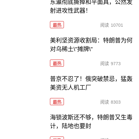
东瀛彻底撕掉和平面具，公然发
射进攻性武器！
最热
阅读
10701
美利坚资源收割局：特朗普为何
对乌稀土\"摊牌\"
最热
阅读
9773
普京不忍了！俄突破禁忌，猛轰
美资无人机工厂
最热
阅读
8303
海锁波斯还不够，特朗普又生毒
计，陆地也要封