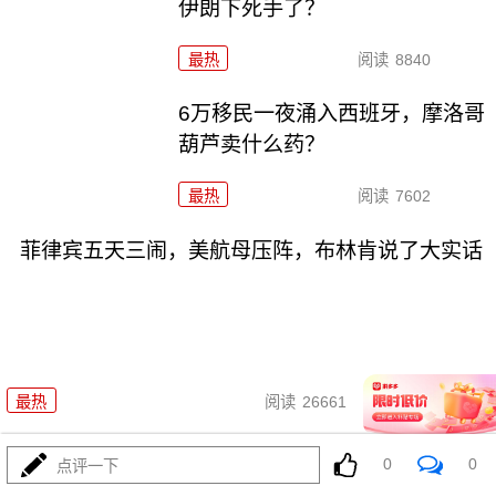
伊朗下死手了？
最热
阅读
8840
6万移民一夜涌入西班牙，摩洛哥
葫芦卖什么药？
最热
阅读
7602
菲律宾五天三闹，美航母压阵，布林肯说了大实话
07-31
最热
阅读
26661
歼-36五架原型机轮番上天，美F-
0
0
点评一下
47还在PPT画鸭翼