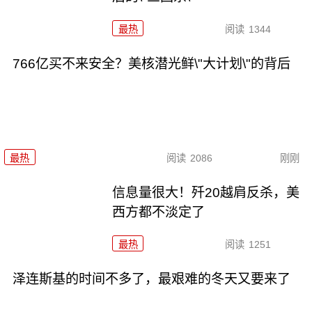
最热
阅读
1344
766亿买不来安全？美核潜光鲜\"大计划\"的背后
最热
阅读
2086
刚刚
信息量很大！歼20越肩反杀，美
西方都不淡定了
最热
阅读
1251
泽连斯基的时间不多了，最艰难的冬天又要来了