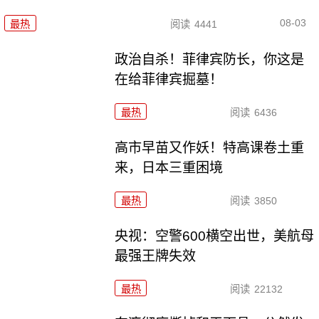
08-03
最热
阅读
4441
政治自杀！菲律宾防长，你这是
在给菲律宾掘墓！
最热
阅读
6436
高市早苗又作妖！特高课卷土重
来，日本三重困境
最热
阅读
3850
央视：空警600横空出世，美航母
最强王牌失效
最热
阅读
22132