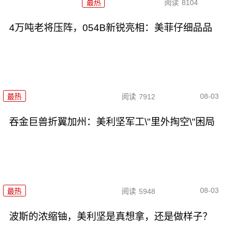
最热
阅读
8104
4万吨老将压阵，054B新锐亮相：美菲仔细品品
08-03
最热
阅读
7912
吞金巨兽折翼加州：美利坚军工\"里外掏空\"困局
08-03
最热
阅读
5948
波斯的浓缩铀，美利坚是真想拿，还是做样子？