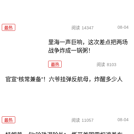
08-04
最热
阅读
14347
里海一声巨响，这次差点把两场
战争炸成一锅粥！
最热
阅读
8103
官宣“核常兼备”！六爷挂弹反航母，炸醒多少人
08-04
最热
阅读
11057