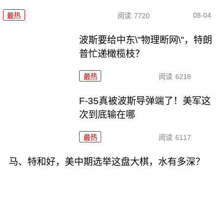
08-04
最热
阅读
7720
波斯要给中东\"物理断网\"，特朗
普忙递橄榄枝？
最热
阅读
6218
F-35真被波斯导弹端了！美军这
次到底输在哪
最热
阅读
6117
马、特和好，美中期选举这盘大棋，水有多深？