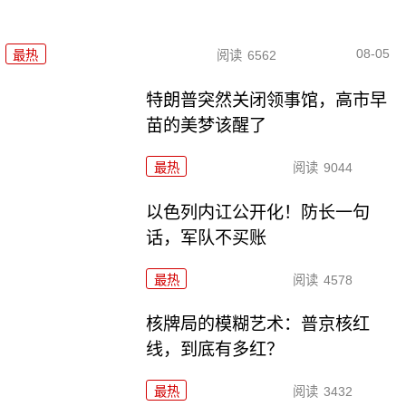
08-05
最热
阅读
6562
特朗普突然关闭领事馆，高市早
苗的美梦该醒了
最热
阅读
9044
以色列内讧公开化！防长一句
话，军队不买账
最热
阅读
4578
核牌局的模糊艺术：普京核红
线，到底有多红？
最热
阅读
3432