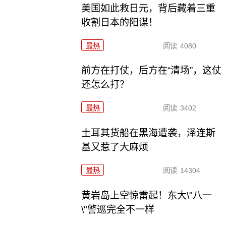
美国如此救日元，背后藏着三重
收割日本的阳谋！
最热
阅读
4080
前方在打仗，后方在“清场”，这仗
还怎么打？
最热
阅读
3402
土耳其货船在黑海遭袭，泽连斯
基又惹了大麻烦
最热
阅读
14304
黄岩岛上空惊雷起！东大\"八一
\"警巡完全不一样