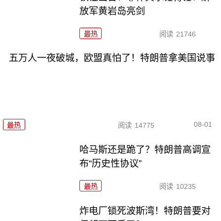
放军黄岩岛亮剑
最热
阅读
21746
五万人一夜破城，欧盟真怕了！特朗普拿美国说事
08-01
最热
阅读
14775
哈马斯还是跪了？特朗普高调宣
布“历史性协议”
最热
阅读
10235
炸电厂锁死波斯湾！特朗普要对