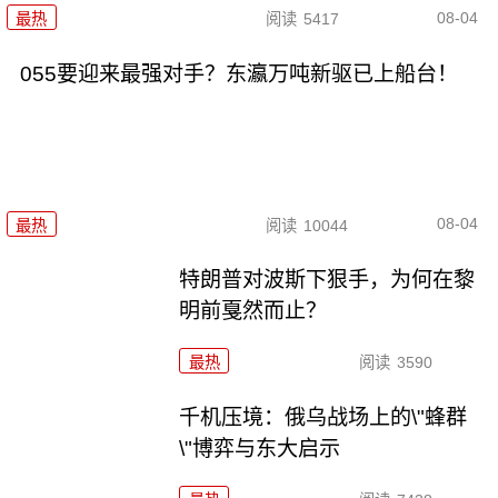
08-04
最热
阅读
5417
055要迎来最强对手？东瀛万吨新驱已上船台！
08-04
最热
阅读
10044
特朗普对波斯下狠手，为何在黎
明前戛然而止？
最热
阅读
3590
千机压境：俄乌战场上的\"蜂群
\"博弈与东大启示