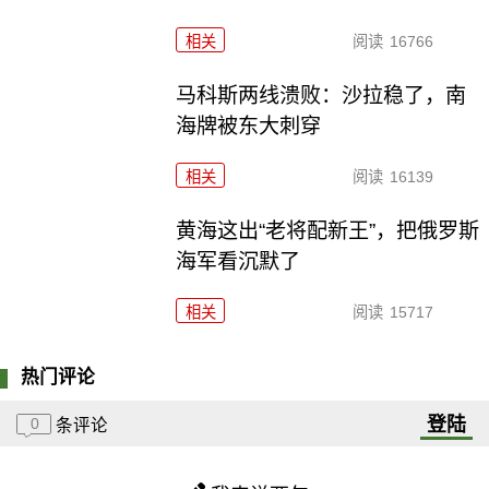
相关
阅读
16766
马科斯两线溃败：沙拉稳了，南
海牌被东大刺穿
相关
阅读
16139
黄海这出“老将配新王”，把俄罗斯
海军看沉默了
相关
阅读
15717
热门评论
登陆
0
条评论