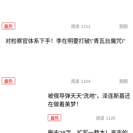
最热
阅读
1151
刚刚
对检察官体系下手！李在明要打破\"青瓦台魔咒\"
最热
阅读
1104
刚刚
被俄导弹天天“洗地”，泽连斯基还
在做着美梦！
最热
阅读
1125
删去28字，扩军一整本！高市的