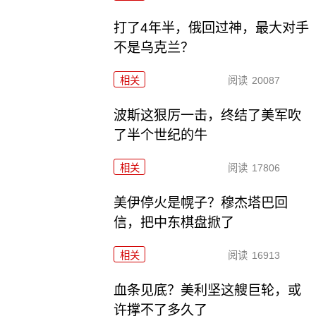
打了4年半，俄回过神，最大对手
不是乌克兰？
相关
阅读
20087
波斯这狠厉一击，终结了美军吹
了半个世纪的牛
相关
阅读
17806
美伊停火是幌子？穆杰塔巴回
信，把中东棋盘掀了
相关
阅读
16913
血条见底？美利坚这艘巨轮，或
许撑不了多久了