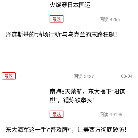
火烧穿日本国运
最热
阅读
4255
泽连斯基的“清场行动”与乌克兰的末路狂飙！
08-04
最热
阅读
3427
南海6天禁航，东大摆下“阳谋
棋”，锤炼铁拳头！
最热
阅读
19195
东大海军这一手\"普及牌\"，让美西方彻底破防！