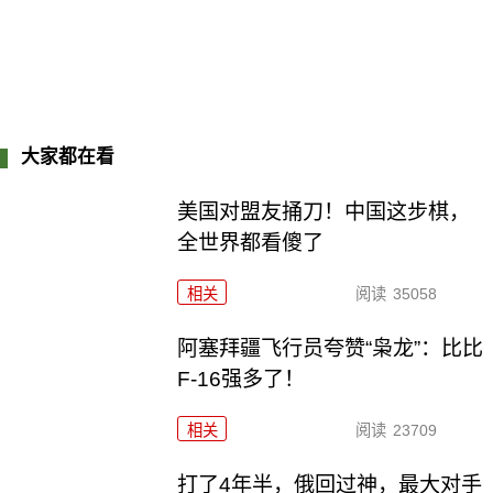
大家都在看
美国对盟友捅刀！中国这步棋，
全世界都看傻了
相关
阅读
35058
阿塞拜疆飞行员夸赞“枭龙”：比比
F-16强多了！
相关
阅读
23709
打了4年半，俄回过神，最大对手