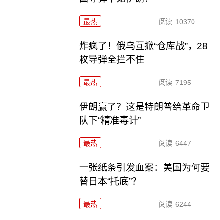
最热
阅读
10370
炸疯了！俄乌互掀“仓库战”，28
枚导弹全拦不住
最热
阅读
7195
伊朗赢了？这是特朗普给革命卫
队下“精准毒计”
最热
阅读
6447
一张纸条引发血案：美国为何要
替日本“托底”？
最热
阅读
6244