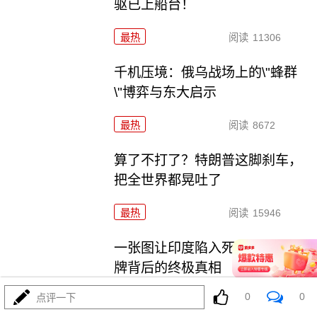
驱已上船台！
最热
阅读
11306
千机压境：俄乌战场上的\"蜂群
\"博弈与东大启示
最热
阅读
8672
算了不打了？特朗普这脚刹车，
把全世界都晃吐了
最热
阅读
15946
一张图让印度陷入死寂，五枚金
牌背后的终极真相
0
0
点评一下
最热
阅读
11064