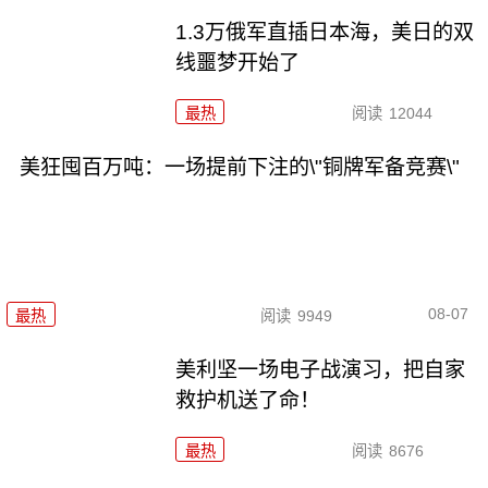
1.3万俄军直插日本海，美日的双
线噩梦开始了
最热
阅读
12044
美狂囤百万吨：一场提前下注的\"铜牌军备竞赛\"
08-07
最热
阅读
9949
美利坚一场电子战演习，把自家
救护机送了命！
最热
阅读
8676