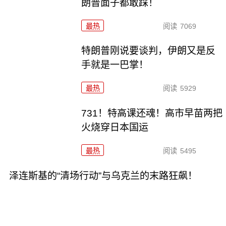
朗普面子都敢踩！
最热
阅读
7069
特朗普刚说要谈判，伊朗又是反
手就是一巴掌！
最热
阅读
5929
731！特高课还魂！高市早苗两把
火烧穿日本国运
最热
阅读
5495
泽连斯基的“清场行动”与乌克兰的末路狂飙！