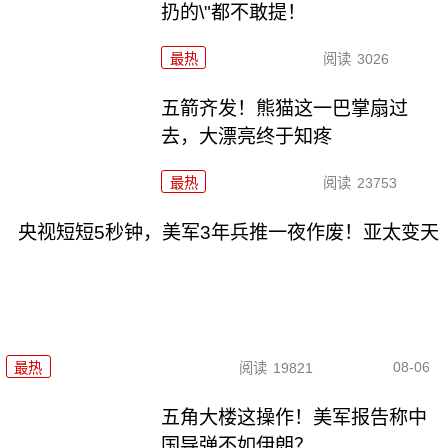
扔的\"都不敢提！
最热
阅读
3026
五箭齐发！熊猫这一巴掌扇过
去，大漂亮终于知疼
最热
阅读
23753
央视短短5秒钟，美军3年兵推一夜作废！亚太变天
08-06
最热
阅读
19821
五角大楼这操作！美军报告称中
国导弹不如伊朗？