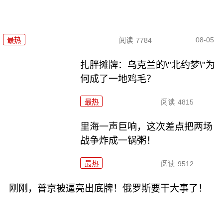
08-05
最热
阅读
7784
扎胖摊牌：乌克兰的\"北约梦\"为
何成了一地鸡毛？
最热
阅读
4815
里海一声巨响，这次差点把两场
战争炸成一锅粥！
最热
阅读
9512
刚刚，普京被逼亮出底牌！俄罗斯要干大事了！