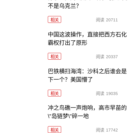
不是乌克兰？
相关
阅读
20711
中国这波操作，直接把西方石化
霸权打出了原形
相关
阅读
20337
巴铁横扫海湾：沙科之后谁会是
下一个？美国懵了
相关
阅读
19035
冲之鸟礁一声炮响，高市早苗的
\"岛链梦\"碎一地
相关
阅读
17742