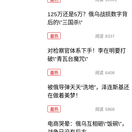
125万还是5万？俄乌战损数字背
后的\"三国杀\"
最热
阅读
8337
对检察官体系下手！李在明要打
破\"青瓦台魔咒\"
最热
阅读
6408
被俄导弹天天“洗地”，泽连斯基还
在做着美梦！
最热
阅读
5868
电商哭晕：俄乌互相砸\"饭碗\"，