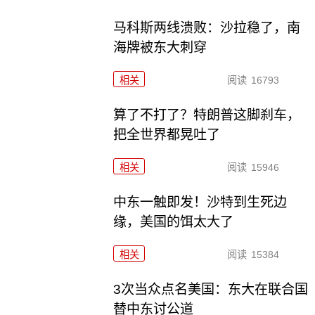
马科斯两线溃败：沙拉稳了，南
海牌被东大刺穿
相关
阅读
16793
算了不打了？特朗普这脚刹车，
把全世界都晃吐了
相关
阅读
15946
中东一触即发！沙特到生死边
缘，美国的饵太大了
相关
阅读
15384
3次当众点名美国：东大在联合国
替中东讨公道