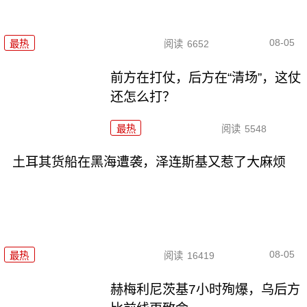
08-05
最热
阅读
6652
前方在打仗，后方在“清场”，这仗
还怎么打？
最热
阅读
5548
土耳其货船在黑海遭袭，泽连斯基又惹了大麻烦
08-05
最热
阅读
16419
赫梅利尼茨基7小时殉爆，乌后方