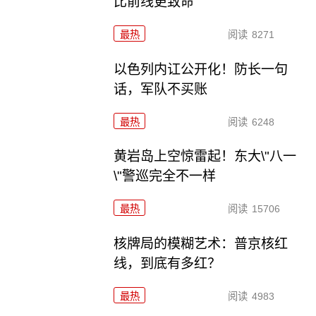
比前线更致命
最热
阅读
8271
以色列内讧公开化！防长一句
话，军队不买账
最热
阅读
6248
黄岩岛上空惊雷起！东大\"八一
\"警巡完全不一样
最热
阅读
15706
核牌局的模糊艺术：普京核红
线，到底有多红？
最热
阅读
4983