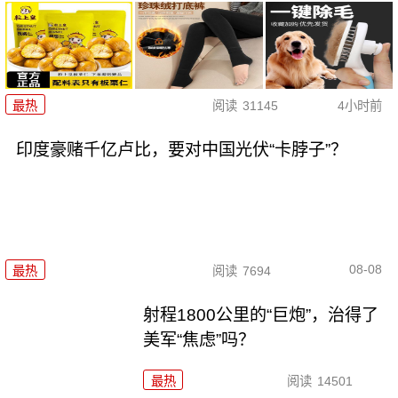
最热
阅读
31145
4小时前
印度豪赌千亿卢比，要对中国光伏“卡脖子”？
08-08
最热
阅读
7694
射程1800公里的“巨炮”，治得了
美军“焦虑”吗？
最热
阅读
14501