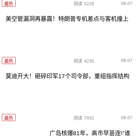
08-07
最热
阅读
5228
美空管漏洞再暴露！特朗普专机差点与客机撞上
08-07
最热
阅读
4235
莫迪开大！砸碎印军17个司令部，重组指挥结构
08-07
最热
阅读
7932
广岛核爆81年，高市早苗连\"谁