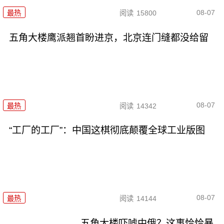
08-07
最热
阅读
15800
五角大楼鹰派翘首盼进京，北京连门缝都没给留
08-07
最热
阅读
14342
“工厂的工厂”：中国这棋彻底颠覆全球工业版图
08-07
最热
阅读
14144
五角大楼吓唬中俄？这事恰恰暴