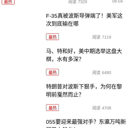
08-04
最热
阅读
7329
F-35真被波斯导弹端了！美军这
次到底输在哪
最热
阅读
7119
马、特和好，美中期选举这盘大
棋，水有多深？
最热
阅读
6480
特朗普对波斯下狠手，为何在黎
明前戛然而止？
最热
阅读
4708
055要迎来最强对手？东瀛万吨新