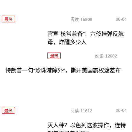
08-04
最热
阅读
15908
官宣“核常兼备”！六爷挂弹反航
母，炸醒多少人
最热
阅读
12682
特朗普一句“珍珠港除外”，撕开美国霸权遮羞布
08-04
最热
阅读
11612
灭人种？以色列这波操作，连特