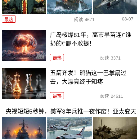
08-07
最热
阅读
4671
广岛核爆81年，高市早苗连\"谁
扔的\"都不敢提！
最热
阅读
3371
五箭齐发！熊猫这一巴掌扇过
去，大漂亮终于知疼
最热
阅读
24511
央视短短5秒钟，美军3年兵推一夜作废！亚太变天