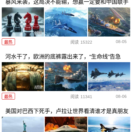
暴风来袭，这局决不能输，想赢一定要和中国联手
08-05
最热
阅读
15322
河水干了，欧洲的底裤露出来了，“生命线”告急
08-06
最热
阅读
11341
美国对巴西下死手，卢拉让世界看清谁才是真朋友