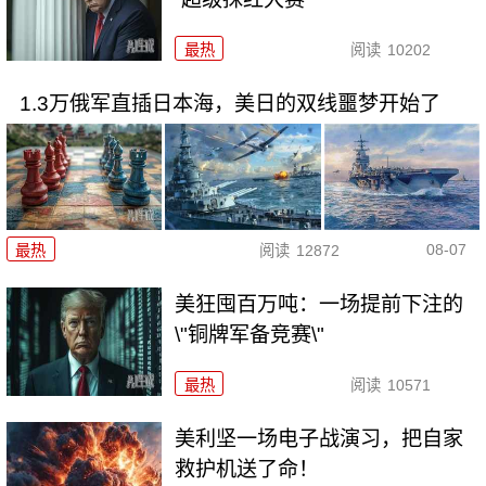
最热
阅读
10202
1.3万俄军直插日本海，美日的双线噩梦开始了
08-07
最热
阅读
12872
美狂囤百万吨：一场提前下注的
\"铜牌军备竞赛\"
最热
阅读
10571
美利坚一场电子战演习，把自家
救护机送了命！