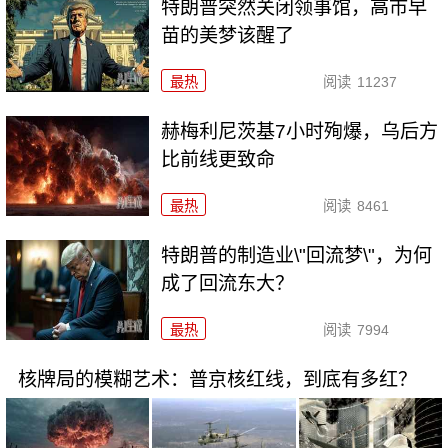
特朗普突然关闭领事馆，高市早
苗的美梦该醒了
最热
阅读
11237
赫梅利尼茨基7小时殉爆，乌后方
比前线更致命
最热
阅读
8461
特朗普的制造业\"回流梦\"，为何
成了回流东大？
最热
阅读
7994
核牌局的模糊艺术：普京核红线，到底有多红？