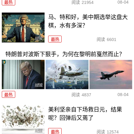
08-04
最热
阅读
21954
马、特和好，美中期选举这盘大
棋，水有多深？
最热
阅读
6601
特朗普对波斯下狠手，为何在黎明前戛然而止？
08-04
最热
阅读
4837
美利坚亲自下场救日元，结果
呢？回弹后又蔫了
最热
阅读
12574