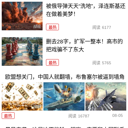
被俄导弹天天“洗地”，泽连斯基还
在做着美梦！
最热
阅读
6177
删去28字，扩军一整本！高市的
把戏骗不了东大
最热
阅读
5765
欧盟想关门，中国人就翻墙，布鲁塞尔被逼到墙角
08-05
最热
阅读
16787