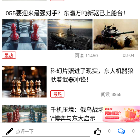
055要迎来最强对手？东瀛万吨新驱已上船台！
08-04
最热
阅读
11450
科幻片照进了现实，东大机器狼
驮着武器冲锋！
最热
阅读
8955
千机压境：俄乌战场上的\"蜂群
\"博弈与东大启示
0
0
点评一下
最热
阅读
8850