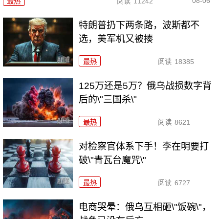
08-06
最热
阅读
11242
特朗普扔下两条路，波斯都不
选，美军机又被揍
最热
阅读
18385
125万还是5万？俄乌战损数字背
后的\"三国杀\"
最热
阅读
8621
对检察官体系下手！李在明要打
破\"青瓦台魔咒\"
最热
阅读
6727
电商哭晕：俄乌互相砸\"饭碗\"，