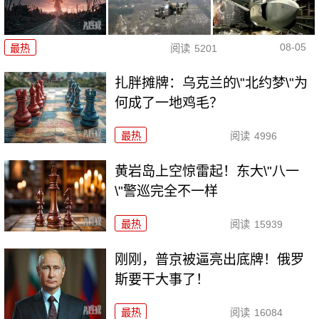
08-05
最热
阅读
5201
扎胖摊牌：乌克兰的\"北约梦\"为
何成了一地鸡毛？
最热
阅读
4996
黄岩岛上空惊雷起！东大\"八一
\"警巡完全不一样
最热
阅读
15939
刚刚，普京被逼亮出底牌！俄罗
斯要干大事了！
最热
阅读
16084