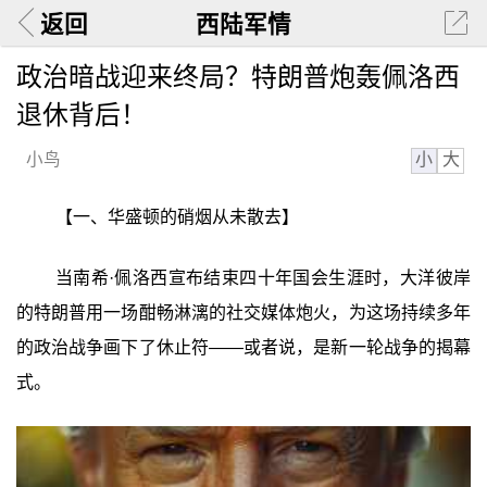
返回
西陆军情
政治暗战迎来终局？特朗普炮轰佩洛西
退休背后！
小
大
小鸟
【一、华盛顿的硝烟从未散去】
当南希·佩洛西宣布结束四十年国会生涯时，大洋彼岸
的特朗普用一场酣畅淋漓的社交媒体炮火，为这场持续多年
的政治战争画下了休止符——或者说，是新一轮战争的揭幕
式。