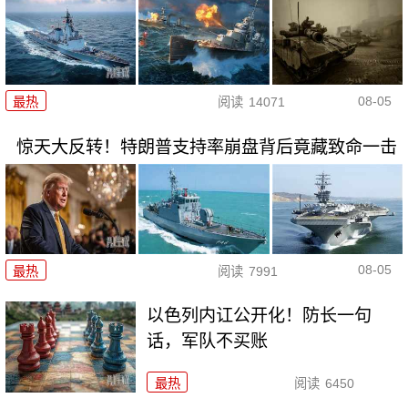
08-05
最热
阅读
14071
惊天大反转！特朗普支持率崩盘背后竟藏致命一击
08-05
最热
阅读
7991
以色列内讧公开化！防长一句
话，军队不买账
最热
阅读
6450