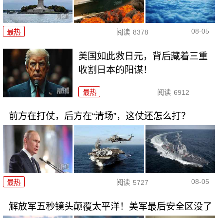
08-05
最热
阅读
8378
美国如此救日元，背后藏着三重
收割日本的阳谋！
最热
阅读
6912
前方在打仗，后方在“清场”，这仗还怎么打？
08-05
最热
阅读
5727
解放军五秒镜头颠覆太平洋！美军最后安全区没了