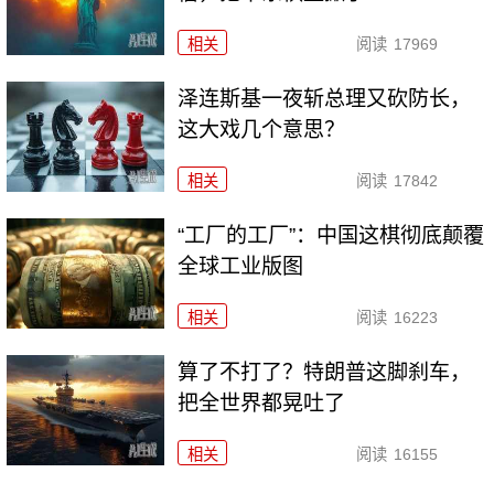
相关
阅读
17969
泽连斯基一夜斩总理又砍防长，
这大戏几个意思？
相关
阅读
17842
“工厂的工厂”：中国这棋彻底颠覆
全球工业版图
相关
阅读
16223
算了不打了？特朗普这脚刹车，
把全世界都晃吐了
相关
阅读
16155