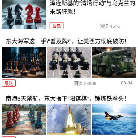
泽连斯基的“清场行动”与乌克兰的
末路狂飙！
最热
阅读
4576
东大海军这一手\"普及牌\"，让美西方彻底破防！
08-04
最热
阅读
24909
南海6天禁航，东大摆下“阳谋棋”，锤炼铁拳头！