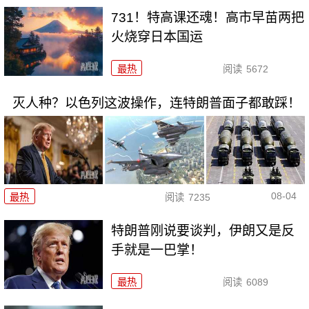
731！特高课还魂！高市早苗两把
火烧穿日本国运
最热
阅读
5672
灭人种？以色列这波操作，连特朗普面子都敢踩！
08-04
最热
阅读
7235
特朗普刚说要谈判，伊朗又是反
手就是一巴掌！
最热
阅读
6089