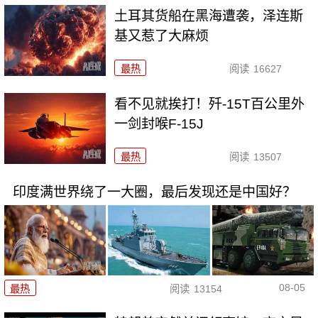
土耳其货船在黑海遭袭，泽连斯
基又惹了大麻烦
最热
阅读
16627
看不见就挨打！歼-15T百公里外
一剑封喉F-15J
最热
阅读
13507
印度满世界绕了一大圈，最后发现还是中国好？
08-05
最热
阅读
13154