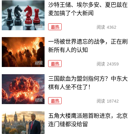
沙特王储、埃尔多安、夏巴兹在
麦加搞了个大新闻
最热
阅读
4362
一场被世界遗忘的战争，正在刷
新所有人的认知
最热
阅读
24359
三国歃血为盟剑指何方？中东大
棋有人坐不住了！
最热
阅读
18742
五角大楼鹰派翘首盼进京，北京
连门缝都没给留