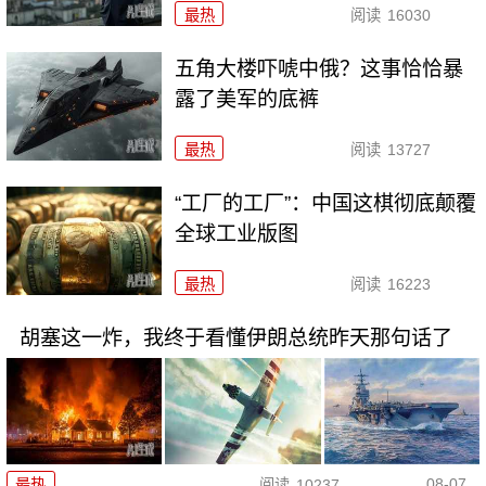
最热
阅读
16030
五角大楼吓唬中俄？这事恰恰暴
露了美军的底裤
最热
阅读
13727
“工厂的工厂”：中国这棋彻底颠覆
全球工业版图
最热
阅读
16223
胡塞这一炸，我终于看懂伊朗总统昨天那句话了
08-07
最热
阅读
10237