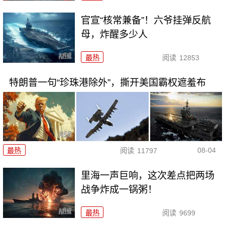
官宣“核常兼备”！六爷挂弹反航
母，炸醒多少人
最热
阅读
12853
特朗普一句“珍珠港除外”，撕开美国霸权遮羞布
08-04
最热
阅读
11797
里海一声巨响，这次差点把两场
战争炸成一锅粥！
最热
阅读
9699