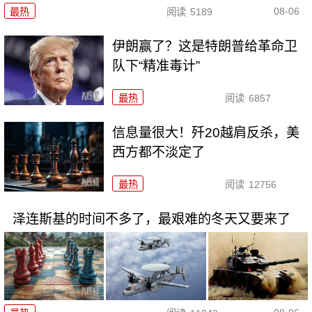
08-06
最热
阅读
5189
伊朗赢了？这是特朗普给革命卫
队下“精准毒计”
最热
阅读
6857
信息量很大！歼20越肩反杀，美
西方都不淡定了
最热
阅读
12756
泽连斯基的时间不多了，最艰难的冬天又要来了