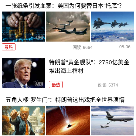
一张纸条引发血案：美国为何要替日本“托底”？
08-06
最热
阅读
6664
特朗普“黄金舰队”：2750亿美金
堆出海上棺材
最热
阅读
5374
五角大楼“罗生门”：特朗普这出戏把全世界演懵