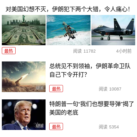
对美国幻想不灭，伊朗犯下两个大错，令人痛心！
最热
阅读
11782
4小时前
总统见不到领袖，伊朗革命卫队
自己下令开打？
最热
阅读
10087
特朗普一句“我们也想要导弹”揭了
美国的老底
最热
阅读
5354