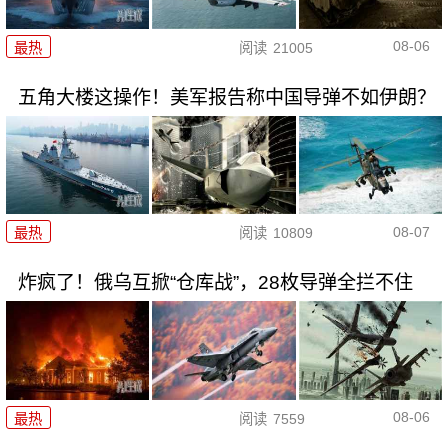
08-06
最热
阅读
21005
五角大楼这操作！美军报告称中国导弹不如伊朗？
08-07
最热
阅读
10809
炸疯了！俄乌互掀“仓库战”，28枚导弹全拦不住
08-06
最热
阅读
7559