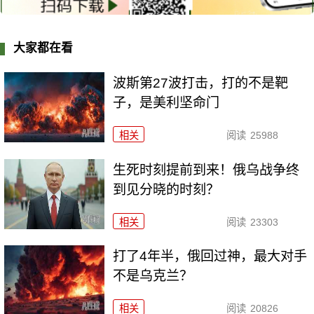
大家都在看
波斯第27波打击，打的不是靶
子，是美利坚命门
相关
阅读
25988
生死时刻提前到来！俄乌战争终
到见分晓的时刻？
相关
阅读
23303
打了4年半，俄回过神，最大对手
不是乌克兰？
相关
阅读
20826