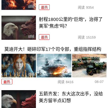
最热
阅读
9354
射程1800公里的“巨炮”，治得了
美军“焦虑”吗？
最热
阅读
15159
莫迪开大！砸碎印军17个司令部，重组指挥结构
08-07
最热
阅读
8416
五箭齐发：东大这次出手，没给
美方留半点幻想