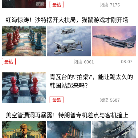
最热
阅读
7175
红海惊涛！沙特摆开大棋局，猫鼠游戏才刚开场
08-07
最热
阅读
6061
青瓦台的\"拍桌\"，能让跪太久的
韩国站起来吗？
最热
阅读
5687
美空管漏洞再暴露！特朗普专机差点与客机撞上