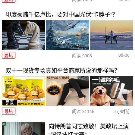
印度豪赌千亿卢比，要对中国光伏“卡脖子”？
08-08
最热
阅读
9008
双十一现货专场真如平台商家所说的那样吗？
最热
阅读
31145
4小时前
向特朗普同志致敬！美政坛上演
“超级抹红大赛”