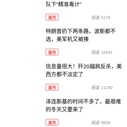
队下“精准毒计”
最热
阅读
5178
特朗普扔下两条路，波斯都不
选，美军机又被揍
最热
阅读
16591
信息量很大！歼20越肩反杀，美
西方都不淡定了
最热
阅读
11290
泽连斯基的时间不多了，最艰难
的冬天又要来了
最热
阅读
9833