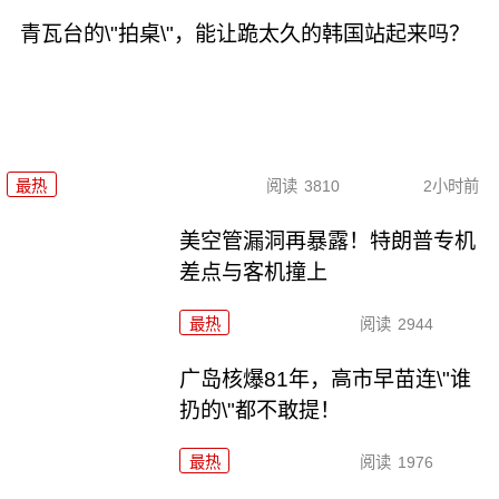
青瓦台的\"拍桌\"，能让跪太久的韩国站起来吗？
最热
阅读
3810
2小时前
美空管漏洞再暴露！特朗普专机
差点与客机撞上
最热
阅读
2944
广岛核爆81年，高市早苗连\"谁
扔的\"都不敢提！
最热
阅读
1976