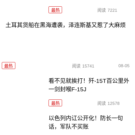
最热
阅读
7221
土耳其货船在黑海遭袭，泽连斯基又惹了大麻烦
08-05
最热
阅读
15741
看不见就挨打！歼-15T百公里外
一剑封喉F-15J
最热
阅读
12578
以色列内讧公开化！防长一句
话，军队不买账