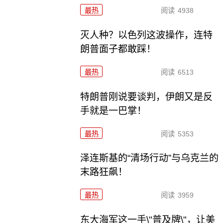
最热
阅读
4938
灭人种？以色列这波操作，连特
朗普面子都敢踩！
最热
阅读
6513
特朗普刚说要谈判，伊朗又是反
手就是一巴掌！
最热
阅读
5353
泽连斯基的“清场行动”与乌克兰的
末路狂飙！
最热
阅读
3959
东大海军这一手\"普及牌\"，让美