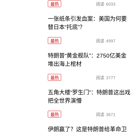
最热
阅读
6033
一张纸条引发血案：美国为何要
替日本“托底”？
最热
阅读
4997
特朗普“黄金舰队”：2750亿美金
堆出海上棺材
最热
阅读
3777
五角大楼“罗生门”：特朗普这出戏
把全世界演懵
最热
阅读
3671
伊朗赢了？这是特朗普给革命卫