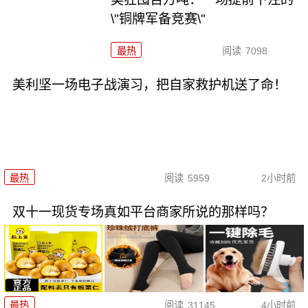
\"铜牌军备竞赛\"
最热
阅读
7098
美利坚一场电子战演习，把自家救护机送了命！
最热
阅读
5959
2小时前
双十一现货专场真如平台商家所说的那样吗？
最热
阅读
31145
4小时前