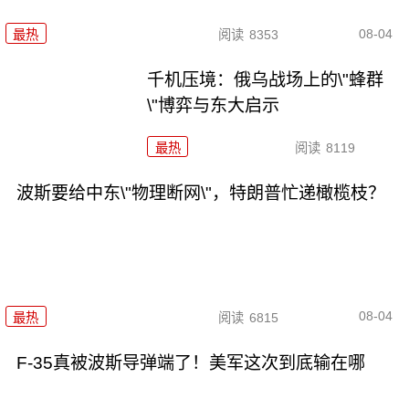
08-04
最热
阅读
8353
千机压境：俄乌战场上的\"蜂群
\"博弈与东大启示
最热
阅读
8119
波斯要给中东\"物理断网\"，特朗普忙递橄榄枝？
08-04
最热
阅读
6815
F-35真被波斯导弹端了！美军这次到底输在哪