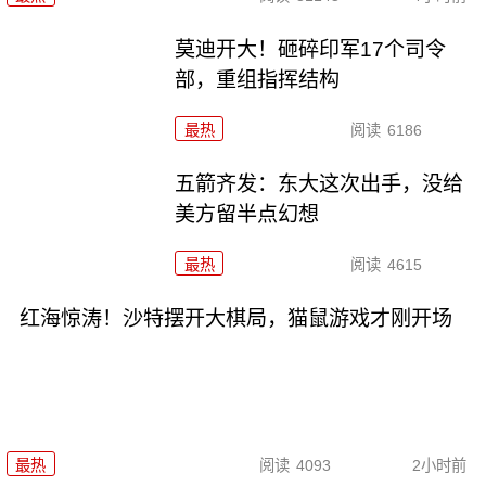
莫迪开大！砸碎印军17个司令
部，重组指挥结构
最热
阅读
6186
五箭齐发：东大这次出手，没给
美方留半点幻想
最热
阅读
4615
红海惊涛！沙特摆开大棋局，猫鼠游戏才刚开场
最热
阅读
4093
2小时前