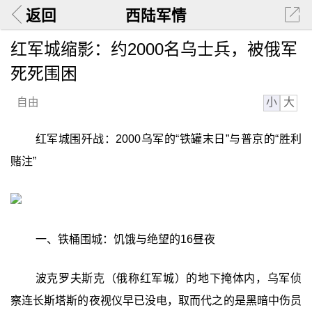
返回
西陆军情
红军城缩影：约2000名乌士兵，被俄军
死死围困
小
大
自由
红军城围歼战：2000乌军的“铁罐末日”与普京的“胜利
赌注”‍
一、铁桶围城：饥饿与绝望的16昼夜
波克罗夫斯克（俄称红军城）的地下掩体内，乌军侦
察连长斯塔斯的夜视仪早已没电，取而代之的是黑暗中伤员