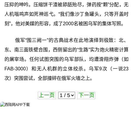
压抑的呻吟。压缩饼干渣被舔舐殆尽，弹药按“颗”分配，无
人机嗡鸣声如死神巡弋。“我们像沙丁鱼罐头，只等开盖时
刻”，他对美媒的形容，成了2000名被困乌军的集体写照。
俄军“围三阙一”的古典战术在此地演绎到极致：北、
东、南三面铁壁合围，西侧留出的“生路”实为炮火精密计算
的屠宰场。任何试图突围的乌军部队，均遭滑翔炸弹（如
FAB-3000）和无人机群的立体绞杀。乌军9次（一说23
次）突围尝试，全部撞碎在俄军火墙之上。
上一页
下一页