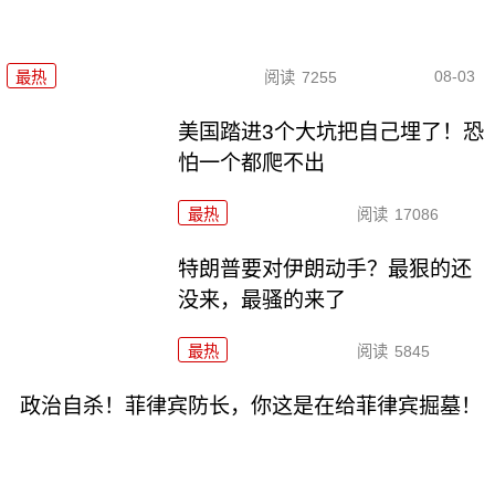
08-03
最热
阅读
7255
美国踏进3个大坑把自己埋了！恐
怕一个都爬不出
最热
阅读
17086
特朗普要对伊朗动手？最狠的还
没来，最骚的来了
最热
阅读
5845
政治自杀！菲律宾防长，你这是在给菲律宾掘墓！