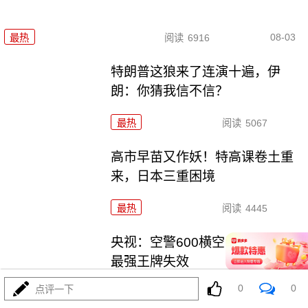
08-03
最热
阅读
6916
特朗普这狼来了连演十遍，伊
朗：你猜我信不信？
最热
阅读
5067
高市早苗又作妖！特高课卷土重
来，日本三重困境
最热
阅读
4445
央视：空警600横空出世，美航母
最强王牌失效
0
0
点评一下
最热
阅读
23290