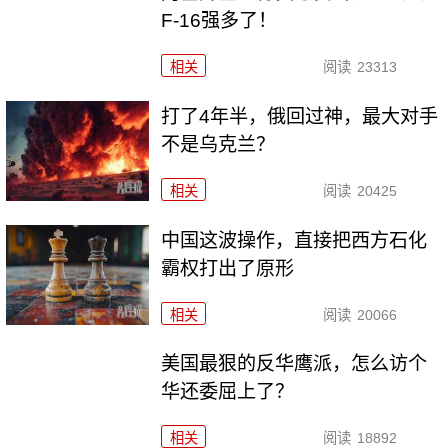
F-16强多了！
相关
阅读
23313
打了4年半，俄回过神，最大对手
不是乌克兰？
相关
阅读
20425
中国这波操作，直接把西方石化
霸权打出了原形
相关
阅读
20066
美国最狠的反华鹰派，怎么访个
华还委屈上了？
相关
阅读
18892