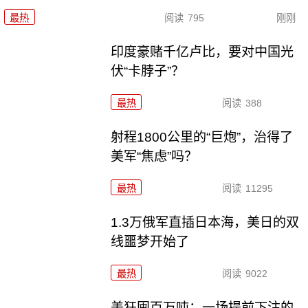
最热
阅读
795
刚刚
印度豪赌千亿卢比，要对中国光
伏“卡脖子”？
最热
阅读
388
射程1800公里的“巨炮”，治得了
美军“焦虑”吗？
最热
阅读
11295
1.3万俄军直插日本海，美日的双
线噩梦开始了
最热
阅读
9022
美狂囤百万吨：一场提前下注的