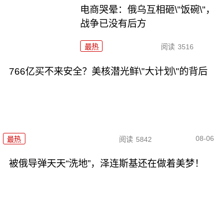
电商哭晕：俄乌互相砸\"饭碗\"，
战争已没有后方
最热
阅读
3516
766亿买不来安全？美核潜光鲜\"大计划\"的背后
08-06
最热
阅读
5842
被俄导弹天天“洗地”，泽连斯基还在做着美梦！