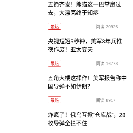
五箭齐发！熊猫这一巴掌扇过
去，大漂亮终于知疼
最热
阅读
20926
央视短短5秒钟，美军3年兵推一
夜作废！亚太变天
最热
阅读
16773
五角大楼这操作！美军报告称中
国导弹不如伊朗？
最热
阅读
8917
炸疯了！俄乌互掀“仓库战”，28
枚导弹全拦不住