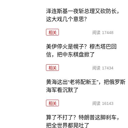
泽连斯基一夜斩总理又砍防长，
这大戏几个意思？
相关
阅读
17448
美伊停火是幌子？穆杰塔巴回
信，把中东棋盘掀了
相关
阅读
17434
黄海这出“老将配新王”，把俄罗斯
海军看沉默了
相关
阅读
16143
算了不打了？特朗普这脚刹车，
把全世界都晃吐了