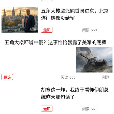
五角大楼鹰派翘首盼进京，北京
连门缝都没给留
最热
阅读
659
五角大楼吓唬中俄？这事恰恰暴露了美军的底裤
最热
阅读
666
刚刚
胡塞这一炸，我终于看懂伊朗总
统昨天那句话了
最热
阅读
561