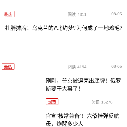
08-05
最热
阅读
4311
扎胖摊牌：乌克兰的\"北约梦\"为何成了一地鸡毛？
08-05
最热
阅读
4194
刚刚，普京被逼亮出底牌！俄罗
斯要干大事了！
最热
阅读
15276
官宣“核常兼备”！六爷挂弹反航
母，炸醒多少人