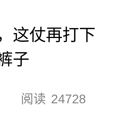
，这仗再打下
裤子
阅读
24728