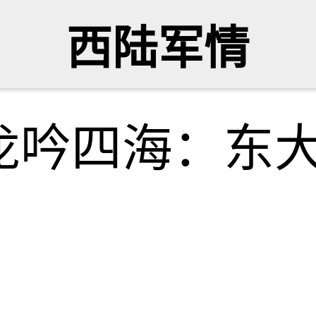
西陆军情
龙吟四海：东