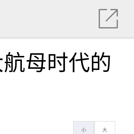
大航母时代的
小
大