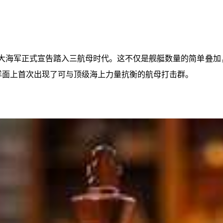
大海军正式宣告踏入三航母时代。这不仅是舰艇数量的简单叠加
大洋面上首次出现了可与顶级海上力量抗衡的航母打击群。