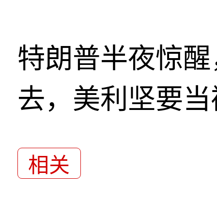
特朗普半夜惊醒
去，美利坚要当
相关