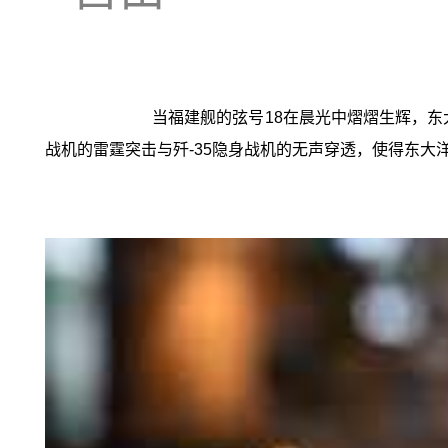
当福建舰的弦号18在晨光中熠熠生辉，东
战机的雷霆突击与歼-35隐身战机的无声穿透，使得东