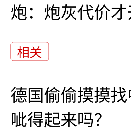
炮：炮灰代价才
相关
德国偷偷摸摸找
呲得起来吗？